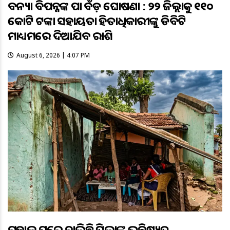
ବନ୍ୟା ବିପନ୍ନଙ୍କ ପାଇଁ ବଡ଼ ଘୋଷଣା : ୨୨ ଜିଲ୍ଲାକୁ ୧୧୦
କୋଟି ଟଙ୍କା ସହାୟତା ହିତାଧିକାରୀଙ୍କୁ ଡିବିଟି
ମାଧ୍ୟମରେ ଦିଆଯିବ ରାଶି
August 6, 2026 | 4:07 PM
ଗୁହାଳ ଘରେ ଚାଲିଛି ପିଲାଙ୍କ ଭବିଷ୍ୟତ