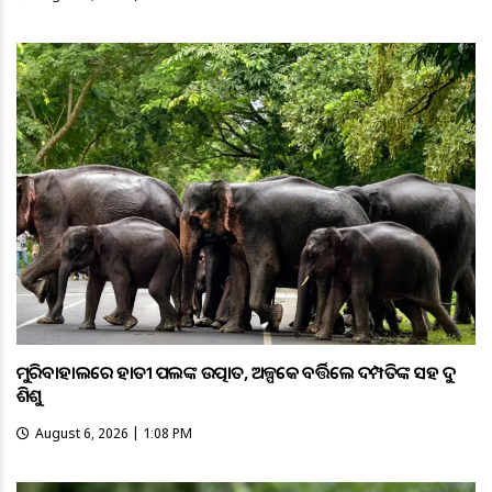
ମୁରିବାହାଲରେ ହାତୀ ପଲଙ୍କ ଉତ୍ପାତ, ଅଳ୍ପକେ ବର୍ତ୍ତିଲେ ଦମ୍ପତିଙ୍କ ସହ ଦୁଇ
ଶିଶୁ
August 6, 2026 | 1:08 PM