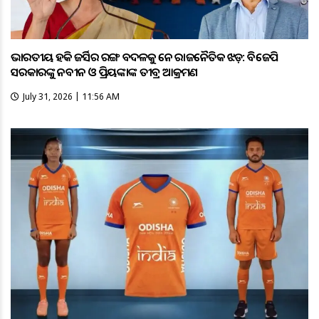
ଭାରତୀୟ ହକି ଜର୍ସିର ରଙ୍ଗ ବଦଳକୁ ନେଇ ରାଜନୈତିକ ଝଡ଼: ବିଜେପି
ସରକାରଙ୍କୁ ନବୀନ ଓ ପ୍ରିୟଙ୍କାଙ୍କ ତୀବ୍ର ଆକ୍ରମଣ
July 31, 2026 | 11:56 AM