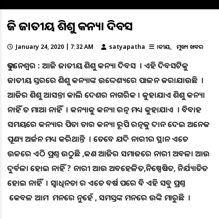
ଆଜି ଜାତୀୟ ଶିଶୁ କନ୍ୟା ଦିବସ
January 24, 2020 | 7:32 AM
satyapatha
ଜାତୀୟ
ମୁଖ୍ୟ ଖବର
ଭୁବନେଶ୍ବର : ଆଜି ଜାତୀୟ ଶିଶୁ କନ୍ୟା ଦିବସ । ଏହି ଦିବସଟିକୁ
ଜାତୀୟ ସ୍ତରରେ ଶିଶୁ କନ୍ୟାଙ୍କ ଉଦ୍ଦେଶ୍ୟରେ ପାଳନ କରାଯାଉଛି ।
ଆଜିର ଶିଶୁ ଆସନ୍ତା କାଲି ଦେଶର ନାଗରିକ । କୁହାଯାଏ ଶିଶୁ କନ୍ୟା
ନାହିଁ ତ ମାଆ ନାହିଁ । କନ୍ୟାକୁ କନ୍ୟା ରତ୍ନ ମଧ୍ୟ କୁହାଯାଏ । ବିବାହ
ସମୟରେ କନ୍ୟାର ପିତା ତାର କନ୍ୟା ରୂପି ରତ୍ନକୁ ଦାନ ଦେଇ ଅନେକ
ପୂଣ୍ୟ ଅର୍ଜନ ମଧ୍ୟ କରିଥାନ୍ତି । ତେବେ ଯଦି ନାରୀର ସ୍ଥାନ ଏତେ
ଉଚ୍ଚରେ ଏଠି ପ୍ରଶ୍ନ ଉଠୁଛି ,କଣ ଆଜିର ସମାଜରେ ନାରୀ ଅବଳା ଆଉ
ଦୁର୍ବଳା ହୋଇ ନାହିଁ ? ନାରୀ ଆଉ ଅବହେଳିତ,ନିଷ୍ପେଷିତ, ନିର୍ଯ୍ୟାତିତ
ହୋଇ ନାହିଁ । ସ୍ବାଧିନତା ର ଏତେ ବର୍ଷ ପରେ ବି ଏହି ସବୁ ପ୍ରଶ୍ନ
କେବଳ ଆମ ମନରେ ନୁହେଁ , ସମସ୍ତଙ୍କ ମନରେ ଉଙ୍କି ମାରୁଛି ।