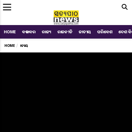
Me
HOME
ବଡ ଖବର
ରାଜ୍ୟ
ରାଜନୀତି
ଜାତୀୟ
ପରିବେଶ
ଦେଶ ବ
HOME
ଜାତୀୟ