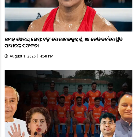
କମନ୍ ୱେଲଥ୍ ଗେମ୍ସ: ବକ୍ସିଂରେ ଭାରତକୁ ସ୍ବର୍ଣ୍ଣ, ୫୪ କେଜି ବର୍ଗରେ ପ୍ରିତି
ପାୱାରଙ୍କ ସଫଳତା
August 1, 2026 | 4:58 PM