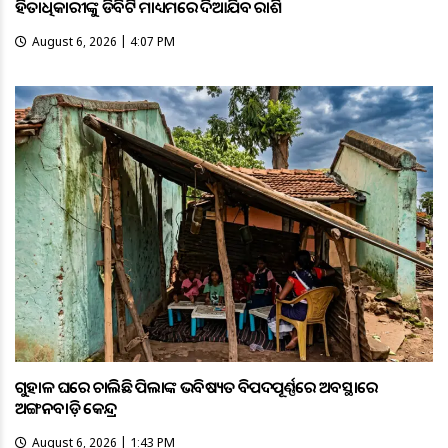
ହିତାଧିକାରୀଙ୍କୁ ଡିବିଟି ମାଧ୍ୟମରେ ଦିଆଯିବ ରାଶି
August 6, 2026 | 4:07 PM
ଗୁହାଳ ଘରେ ଚାଲିଛି ପିଲାଙ୍କ ଭବିଷ୍ୟତ ବିପଦପୂର୍ଣ୍ଣରେ ଅବସ୍ଥାରେ
ଅଙ୍ଗନବାଡ଼ି କେନ୍ଦ୍ର
August 6, 2026 | 1:43 PM