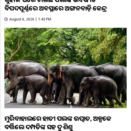
ବିପଦପୂର୍ଣ୍ଣରେ ଅବସ୍ଥାରେ ଅଙ୍ଗନବାଡ଼ି କେନ୍ଦ୍ର
August 6, 2026 | 1:43 PM
ମୁରିବାହାଲରେ ହାତୀ ପଲଙ୍କ ଉତ୍ପାତ, ଅଳ୍ପକେ
ବର୍ତ୍ତିଲେ ଦମ୍ପତିଙ୍କ ସହ ଦୁଇ ଶିଶୁ