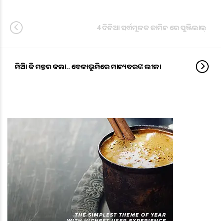
4 ଦିନିଆ ସର୍ତ୍ତମୂଳକ ଜାମିନ ରେ ପୁଞ୍ଜିଲାଲ୍
ମିଡିଆ କି ମନ୍ତର କଲା.. ବେଳାଭୂମିରେ ମାନ୍ୟବରଙ୍କ ଲୀଳା