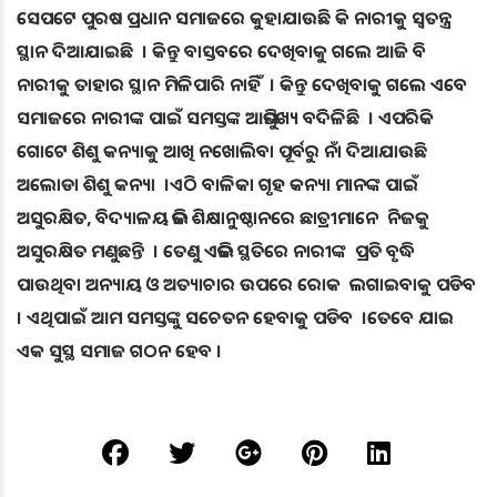
ସେପଟେ ପୁରଷ ପ୍ରଧାନ ସମାଜରେ କୁହାଯାଉଛି କି ନାରୀକୁ ସ୍ବତନ୍ତ୍ର
ସ୍ଥାନ ଦିଆଯାଇଛି । କିନ୍ତୁ ବାସ୍ତବରେ ଦେଖିବାକୁ ଗଲେ ଆଜି ବି
ନାରୀକୁ ତାହାର ସ୍ଥାନ ମିଳିପାରି ନାହିଁ । କିନ୍ତୁ ଦେଖିବାକୁ ଗଲେ ଏବେ
ସମାଜରେ ନାରୀଙ୍କ ପାଇଁ ସମସ୍ତଙ୍କ ଆଭିମୁଖ୍ୟ ବଦିଳିଛି । ଏପରିକି
ଗୋଟେ ଶିଶୁ କନ୍ୟାକୁ ଆଖି ନଖୋଲିବା ପୂର୍ବରୁ ନାଁ ଦିଆଯାଉଛି
ଅଲୋଡା ଶିଶୁ କନ୍ୟା ।ଏଠି ବାଳିକା ଗୃହ କନ୍ୟା ମାନଙ୍କ ପାଇଁ
ଅସୁରକ୍ଷିତ, ବିଦ୍ୟାଳୟ ଭଳି ଶିକ୍ଷାନୁଷ୍ଠାନରେ ଛାତ୍ରୀମାନେ ନିଜକୁ
ଅସୁରକ୍ଷିତ ମଣୁଛନ୍ତି । ତେଣୁ ଏଭଳି ସ୍ଥତିରେ ନାରୀଙ୍କ ପ୍ରତି ବୃଦ୍ଧି
ପାଉଥିବା ଅନ୍ୟାୟ ଓ ଅତ୍ୟାଚାର ଉପରେ ରୋକ ଲଗାଇବାକୁ ପଡିବ
। ଏଥିପାଇଁ ଆମ ସମସ୍ତଙ୍କୁ ସଚେତନ ହେବାକୁ ପଡିବ ।ତେବେ ଯାଇ
ଏକ ସୁସ୍ଥ ସମାଜ ଗଠନ ହେବ ।