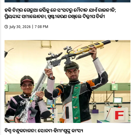
ହକି ଟିମ୍‌ର ଗେରୁଆ ଜର୍ସିକୁ ନେଇ ସଂସଦରୁ ମୈଦାନ ଯାଏଁ ରାଜନୀତି;
ପ୍ରିୟଙ୍କାଙ୍କ ସମାଲୋଚନା, ସ୍ପଷ୍ଟୀକରଣ ରଖିଲେ ଦିଲ୍ଲୀପ ତିର୍କୀ
July 30, 2026 | 7:08 PM
ବିଶ୍ବ ବନ୍ଧୁକଚାଳନା: ସୋନମ-ହିମାଂଶୁଙ୍କୁ କାଂସ୍ୟ