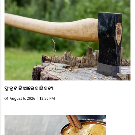
ସ୍ତ୍ରୀକୁ ଟାଙ୍ଗିଆରେ ହାଣି ହତ୍ୟା
August 6, 2026 | 12:50 PM