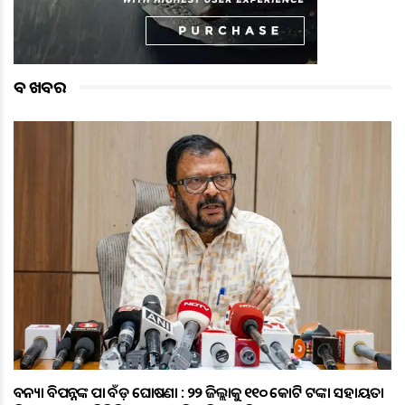
ବଡ ଖବର
ବନ୍ୟା ବିପନ୍ନଙ୍କ ପାଇଁ ବଡ଼ ଘୋଷଣା : ୨୨ ଜିଲ୍ଲାକୁ ୧୧୦ କୋଟି ଟଙ୍କା ସହାୟତା