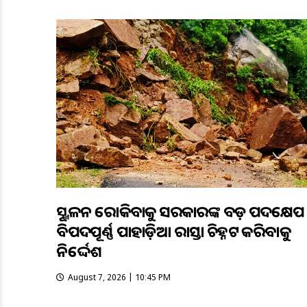
ଭୂସ୍ଖଳନ ରୋକିବାକୁ ସରକାରଙ୍କ ବଡ଼ ପଦକ୍ଷେପ
ବିପଦପୂର୍ଣ୍ଣ ପାହାଡ଼ିଆ ରାସ୍ତା ଚିହ୍ନଟ କରିବାକୁ
ନିର୍ଦ୍ଦେଶ
August 7, 2026 | 10:45 PM