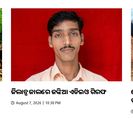
ଭିଜିଲାନ୍ସ ଜାଲରେ ଜଙ୍କିଆ ଏଡିଇଓ ଗିରଫ
August 7, 2026 | 10:30 PM