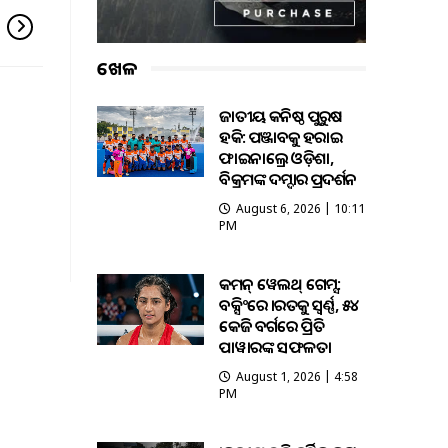
ଖେଳ
ଜାତୀୟ କନିଷ୍ଠ ପୁରୁଷ
ହକି: ପଞ୍ଜାବକୁ ହରାଇ
ଫାଇନାଲ୍ରେ ଓଡ଼ିଶା,
ବିକ୍ରମଙ୍କ ଦମ୍ଦାର ପ୍ରଦର୍ଶନ
August 6, 2026 | 10:11
PM
କମନ୍ ୱେଲଥ୍ ଗେମ୍ସ:
ବକ୍ସିଂରେ ଭାରତକୁ ସ୍ବର୍ଣ୍ଣ, ୫୪
କେଜି ବର୍ଗରେ ପ୍ରିତି
ପାୱାରଙ୍କ ସଫଳତା
August 1, 2026 | 4:58
PM