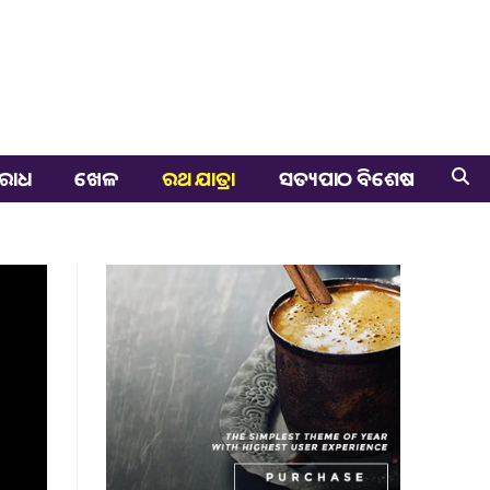
ରାଧ
ଖେଳ
ରଥ ଯାତ୍ରା
ସତ୍ୟପାଠ ବିଶେଷ