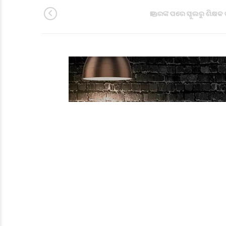
ଡାକ୍ତରଙ୍କ ପରେ ସ୍କୁଲରୁ ଶିକ୍ଷ