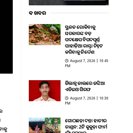
ବଡ ଖବର
ଭୂସ୍ଖଳନ ରୋକିବାକୁ
ସରକାରଙ୍କ ବଡ଼
ପଦକ୍ଷେପ ବିପଦପୂର୍ଣ୍ଣ
ପାହାଡ଼ିଆ ରାସ୍ତା ଚିହ୍ନଟ
କରିବାକୁ ନିର୍ଦ୍ଦେଶ
August 7, 2026 | 10:45
PM
ଭିଜିଲାନ୍ସ ଜାଲରେ ଜଙ୍କିଆ
ଏଡିଇଓ ଗିରଫ
August 7, 2026 | 10:30
PM
ଲେ
ଶ
ଗୋଠଛଡ଼ା ଦନ୍ତା ହାତୀର
ତାଣ୍ଡବ: 2ଟି କୁକୁଡ଼ା ଫାର୍ମ
ବାକୁ