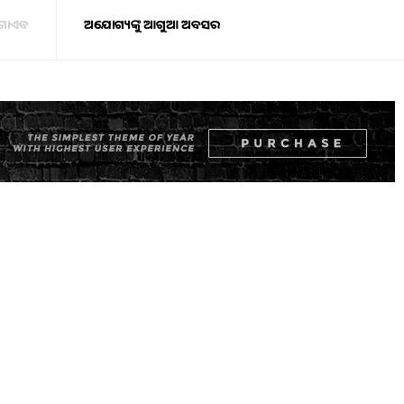
କ ଗାଏବ
ଅଯୋଗ୍ୟଙ୍କୁ ଆଗୁଆ ଅବସର