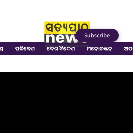
Subscribe
ୀୟ
ପରିବେଶ
ଦେଶ ବିଦେଶ
ମନୋରଞ୍ଜନ
ଅପ