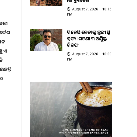
ଭାଙ୍ଗି ଚୁରମାର
August 7, 2026 | 10:15
PM
ରକାଶ
ବିଜେପି ନେତାଙ୍କୁ ଛୁରୀ ଭୁସି
ଦ୍ଦେଶ
ହତ୍ୟା ଘଟଣା ୩ ଅଭିଯୁକ୍ତ
ଠାନ
ଗିରଫ
ଣୁ ଏ
August 7, 2026 | 10:00
କି
PM
ଛନ୍ତି
ରେ