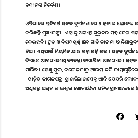
ନବୀନଙ୍କ ନିର୍ଦ୍ଦେଶ ।
ଓଡିଶାରେ ପ୍ରତିବର୍ଷ ସଡ଼କ ଦୁର୍ଘଟଣାରେ ୫ ହଜାର ଲୋକଙ୍କ 
କରିଛନ୍ତି ମୁଖ୍ୟମନ୍ତ୍ରୀ । ଏହାକୁ ଅତ୍ୟନ୍ତ ଗୁରୁତର ସହ ନେଇ 
ଦେଇଛନ୍ତି । ଦ୍ରୁତ ଓ ବିପଦପୂର୍ଣ୍ଣ ଭାବେ ଗାଡି ଚାଳନା ଓ ନିଶା
ନିଅ । ଏଥିପାଇଁ ନିୟମିତ ଯାଞ୍ଚ କଡ଼ାକଡ଼ି କର । ସଡ଼କ ଦୁର୍ଘଟଣା 
ଦିଗରେ ଆବଶ୍ୟକୀୟ ବ୍ୟବସ୍ଥା କରାଯିବା ଆବଶ୍ୟକ । ସଡ଼କ ସୁ
ପାରିବ । ତେଣୁ ସ୍କୁଲ, କଲେଜଠାରୁ ଆରମ୍ଭ କରି ରାସ୍ତାଗୁଡ଼
। ଗାଡ଼ିର କାଗଜପତ୍ର, ଡ୍ରାଇଭିଂ ଲାଇସେନ୍ସ ଆଦି ଯେପରି ଲ
ଅଧିକରୁ ଅଧିକ କାଉଣ୍ଟର ଖୋଲାଯିବା ସହିତ ଗ୍ରାମାଞ୍ଚଳରେ