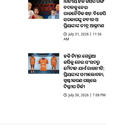
ଭାରତୀୟ ହକି ଜର୍ସିର ରଙ୍ଗ
ବଦଳକୁ ନେଇ
ରାଜନୈତିକ ଝଡ଼: ବିଜେପି
ସରକାରଙ୍କୁ ନବୀନ ଓ
ପ୍ରିୟଙ୍କାଙ୍କ ତୀବ୍ର ଆକ୍ରମଣ
July 31, 2026 | 11:56
AM
ହକି ଟିମ୍‌ର ଗେରୁଆ
ଜର୍ସିକୁ ନେଇ ସଂସଦରୁ
ମୈଦାନ ଯାଏଁ ରାଜନୀତି;
ପ୍ରିୟଙ୍କାଙ୍କ ସମାଲୋଚନା,
ସ୍ପଷ୍ଟୀକରଣ ରଖିଲେ
ଦିଲ୍ଲୀପ ତିର୍କୀ
July 30, 2026 | 7:08 PM