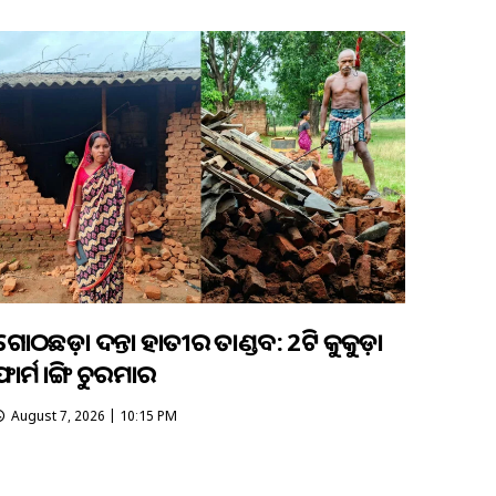
ଗୋଠଛଡ଼ା ଦନ୍ତା ହାତୀର ତାଣ୍ଡବ: 2ଟି କୁକୁଡ଼ା
ଫାର୍ମ ଭାଙ୍ଗି ଚୁରମାର
August 7, 2026 | 10:15 PM