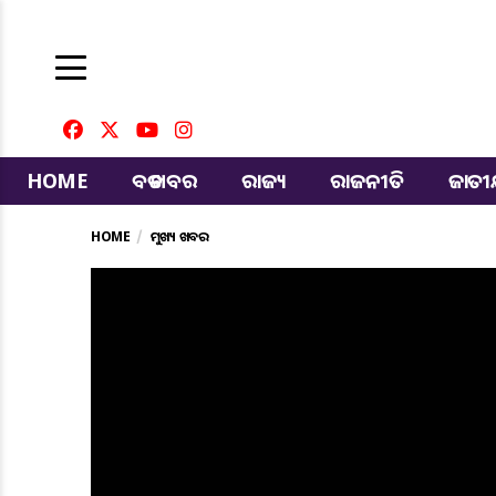
HOME
ବଡ ଖବର
ରାଜ୍ୟ
ରାଜନୀତି
ଜାତ
HOME
ମୁଖ୍ୟ ଖବର