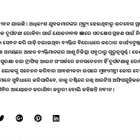
ଜୀବନ ଯାଉଛି । ଅଧିକାଂଶ ଯୁବକମାନଙ୍କର ମୃତ୍ୟୁ ହେଉଥିବାରୁ ଉଦବେଗ ପ୍
ସଡ଼କ ଦୁର୍ଘଟଣା ରୋକିବା ପାଇଁ ଯୋଜନାବଦ୍ଧ ଭାବରେ ପଦକ୍ଷେପ ଗ୍ରହଣ ପାଇଁ ନିର୍
ଦ୍ରବ୍ୟ ସେବନ କରି ଗାଡ଼ି ଚଲାଉଥିବା ବ୍ୟକ୍ତିଙ୍କ ବିରୋଧରେ କଠୋର କାର୍ଯ୍ୟାନୁଷ୍
ସମୟରେ ଆହତ ବ୍ୟକ୍ତିମାନଙ୍କର ଆଶୁ ଚିକିତ୍ସା ସବୁଠାରୁ ଗୁରୁତ୍ୱପୂର୍ଣ୍ଣ । ତେ
ରକ୍ଷା ତଥା ଟ୍ରାଫିକ୍ ଆଇନ ସଂପର୍କରେ ଜନସଚେତନା ହିଁ ଦୁର୍ଘଟଣାକୁ ରୋ
ିରେ ଲୋକଙ୍କୁ ସଚେତନ କରିବାର ଆବଶ୍ୟକତା ଉପରେ ମୁଖ୍ୟମନ୍ତ୍ରୀ ଜୋର ଦେଇ
ୋକମାନେ ସୁବିଧାରେ କରିପାରିବେ, ତାକୁ ଦଷ୍ଟିରେ ରଖି ଆରଟିଓ ଅଫିସଗୁଡ଼ିକ
 ଶିବିର ଆୟୋଜନ କରାଯିବା ଜରୁରୀ ବୋଲି କହିଛନ୍ତି ନବୀନ ।