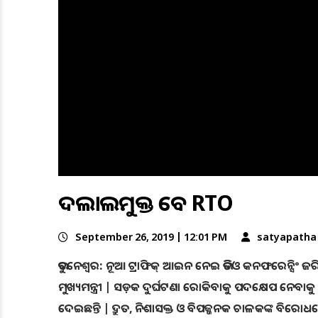
ଦଲାଲମୁକ୍ତ ହେବ RTO
September 26, 2019 | 12:01 PM
satyapatha
ଭୁବନେଶ୍ବର: ନୂଆ ଟ୍ରାଫିକ୍‌ ଆଇନ ନେଇ ଭିଡିଓ କନଫରେନ୍ସି
ମୁଖ୍ୟମନ୍ତ୍ରୀ | ସଡ଼କ ଦୁର୍ଘଟଣା ରୋକିବାକୁ ପଦକ୍ଷେପ ନେବା
ଦେଇଛନ୍ତି | ଦ୍ରୁତ, ନିଶାସକ୍ତ ଓ ବିପଜ୍ଜନକ ଚାଳକଙ୍କ ବିରୋଧ