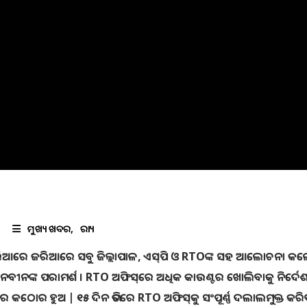
ମୁଖ୍ୟ ଖବର
ରାଜ୍ୟ
ଂ ଜରିଆରେ ଜରିଆରେ ସବୁ ଜିଲ୍ଲାପାଳ, ଏସ୍‌ପି ଓ RTOଙ୍କ ସହ ଆଲୋଚନା କ
କୁ ନବୀନଙ୍କ ପରାମର୍ଶ । RTO ଅଫିସ୍‌ରେ ଅଧିକ କାଉଣ୍ଟର ଖୋଲିବାକୁ ନିର୍ଦେ
ରେ କଠୋର ହୁଅ | ୧୫ ଦିନ ଭିତରେ RTO ଅଫିସ୍‌କୁ ସଂପୂର୍ଣ୍ଣ ଦଲାଲମୁକ୍ତ କରି