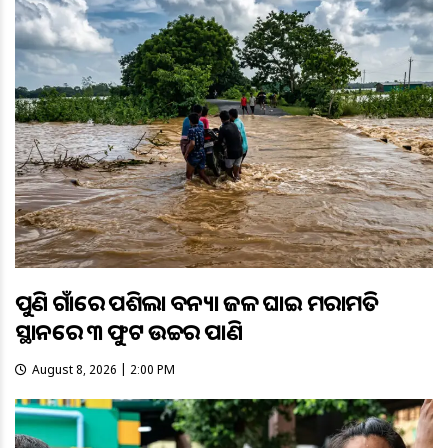
ପୁଣି ଗାଁରେ ପଶିଲା ବନ୍ୟା ଜଳ ଘାଇ ମରାମତି
ସ୍ଥାନରେ ୩ ଫୁଟ ଉଚ୍ଚର ପାଣି
August 8, 2026 | 2:00 PM