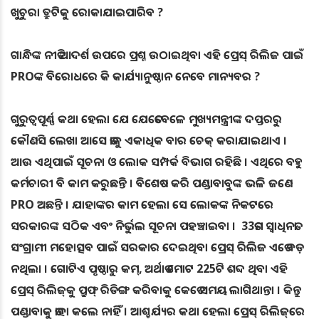
ଖୁଚୁରା ତ୍ରୁଟିକୁ ରୋକାଯାଇପାରିବ ?
ଗାନ୍ଧିଙ୍କ ନୀତି ଆଦର୍ଶ ଉପରେ ପ୍ରଶ୍ନ ଉଠାଇଥିବା ଏହି ପ୍ରେସ୍‌ ରିଲିଜ ପାଇଁ
PROଙ୍କ ବିରୋଧରେ କି କାର୍ଯ୍ୟାନୁଷ୍ଠାନ ନେବେ ମାନ୍ୟବର ?
ଗୁରୁତ୍ବପୂର୍ଣ୍ଣ କଥା ହେଲା ଯେ ଯେତେବେଳେ ମୁଖ୍ୟମନ୍ତ୍ରୀଙ୍କ ଦପ୍ତରରୁ
କୌଣସି ଲେଖା ଆସେ ତାକୁ ଏକାଧିକ ବାର ଚେକ୍‌ କରାଯାଇଥାଏ ।
ଆଉ ଏଥିପାଇଁ ସୂଚନା ଓ ଲୋକ ସମ୍ପର୍କ ବିଭାଗ ରହିଛି । ଏଥିରେ ବହୁ
କର୍ମଚାରୀ ବି କାମ କରୁଛନ୍ତି । ବିଶେଷ କରି ପଣ୍ଡାବାବୁଙ୍କ ଭଳି ଜଣେ
PRO ଅଛନ୍ତି । ଯାହାଙ୍କର କାମ ହେଲା ସେ ଲୋକଙ୍କ ନିକଟରେ
ସରକାରଙ୍କ ସଠିକ ଏବଂ ନିର୍ଭୁଲ ସୂଚନା ପହଞ୍ଚାଇବା । 33ତମ ସ୍ବାଧିନତା
ସଂଗ୍ରାମୀ ମହୋତ୍ସବ ପାଇଁ ସରକାର ଦେଇଥିବା ପ୍ରେସ୍‌ ରିଲିଜ ଏତେ ବଡ଼
ନଥିଲା । ଗୋଟିଏ ପୃଷ୍ଠାରୁ କମ୍, ଅର୍ଥାତ ମୋଟ 225ଟି ଶବ୍ଦ ଥିବା ଏହି
ପ୍ରେସ୍‌ ରିଲିଜ୍‌କୁ ପ୍ରୁଫ୍ ରିଡିଙ୍ଗ କରିବାକୁ କେତେ ସମୟ ଲାଗିଥାନ୍ତା । କିନ୍ତୁ
ପଣ୍ଡାବାକୁ ତାହା କଲେ ନାହିଁ । ଆଶ୍ଚର୍ଯ୍ୟର କଥା ହେଲା ପ୍ରେସ୍‌ ରିଲିଜ୍‌ରେ