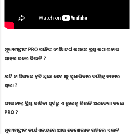
ମୁଖ୍ୟମନ୍ତ୍ରୀଙ୍କ PRO ଗାନ୍ଧିଙ୍କ ନୀତି ଆଦର୍ଶ ଉପରେ ପ୍ରଶ୍ନ ଉଠାଇବାର
ସାହସ କଲେ କିଭଳି ?
ଯଦି ଟାପିଙ୍ଗରେ ତ୍ରୁଟି ଥିଲା ତେବେ ତାକୁ ସୁଧାରିବାର ଦାୟିତ୍ବ କାହାର
ଥିଲା ?
ଫାଇନାଲ୍ ପ୍ରିଣ୍ଟ କାଢିବା ପୂର୍ବରୁ ଏ ଭୁଲକୁ କିଭଳି ଅଣଦେଖା କଲେ
PRO ?
ମୁଖ୍ୟମନ୍ତ୍ରୀଙ୍କ କାର୍ଯ୍ୟାଳୟରେ ଆଉ କେତେ ଲୋକ ରହିଲେ ଏଭଳି