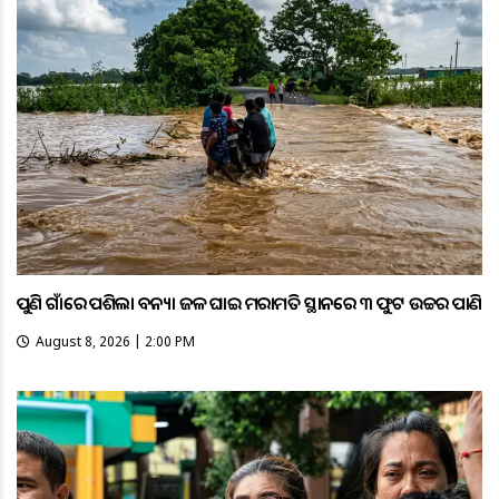
ପୁଣି ଗାଁରେ ପଶିଲା ବନ୍ୟା ଜଳ ଘାଇ ମରାମତି ସ୍ଥାନରେ ୩ ଫୁଟ ଉଚ୍ଚର ପାଣି
August 8, 2026 | 2:00 PM