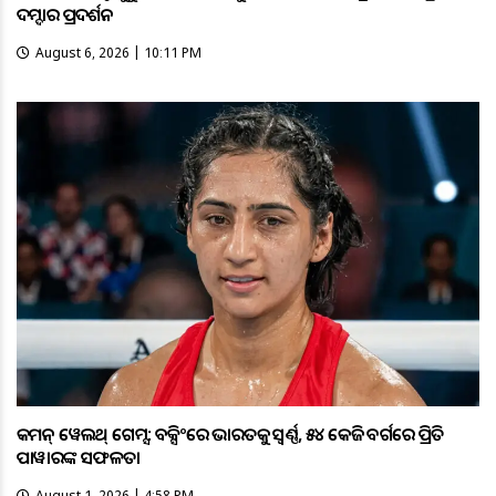
ଦମ୍ଦାର ପ୍ରଦର୍ଶନ
August 6, 2026 | 10:11 PM
କମନ୍ ୱେଲଥ୍ ଗେମ୍ସ: ବକ୍ସିଂରେ ଭାରତକୁ ସ୍ବର୍ଣ୍ଣ, ୫୪ କେଜି ବର୍ଗରେ ପ୍ରିତି
ପାୱାରଙ୍କ ସଫଳତା
August 1, 2026 | 4:58 PM