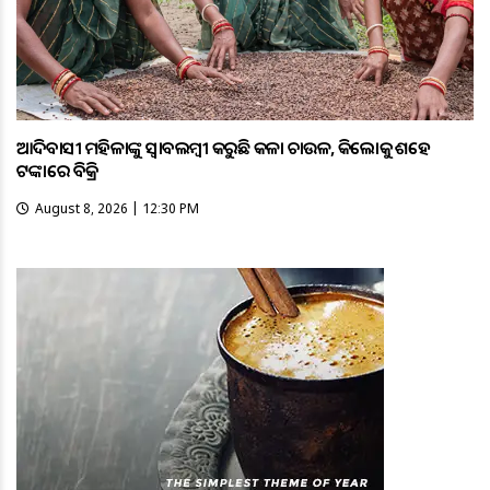
ଆଦିବାସୀ ମହିଳାଙ୍କୁ ସ୍ଵାବଲମ୍ଵୀ କରୁଛି କଳା ଚାଉଳ, କିଲୋକୁ ଶହେ
ଟଙ୍କାରେ ବିକ୍ରି
August 8, 2026 | 12:30 PM