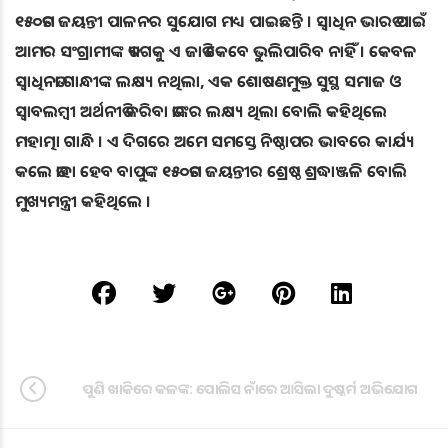
୧୫୦ତମ ଜୟନ୍ତୀ ପାଳନର ସୁଯୋଗ ମଧ୍ୟ ପାଇଛନ୍ତି । ସ୍ଵାଧିନ ଭାରତ ପାଇଁ
ଆମର ସଂଗ୍ରାମୀଙ୍କ ତ୍ୟାଗକୁ ଏ ଜାତି କେବେ ଭୁଲିପାରିବ ନାହିଁ । କେବଳ
ସ୍ବାଧିନତା ଗାନ୍ଧୀଙ୍କ ଲକ୍ଷ୍ୟ ନଥିଲା, ଏକ ଶୋଷଣମୁକ୍ତ ସୁସ୍ଥ ସମାଜ ଓ
ସ୍ବାବଲମ୍ବୀ ଅର୍ଥନୀତି କରିବା ତାଙ୍କର ଲକ୍ଷ୍ୟ ଥିଲା ବୋଲି କହିଥିଲେ
ମହାତ୍ମା ଗାନ୍ଧି । ଏ ଦିଗରେ ଅମେ ସମସ୍ତେ ନିଷ୍ଠାପର ଭାବରେ କାର୍ଯ୍ୟ
କଲେ ତାହା ହେବ ବାପୁଙ୍କ ୧୫୦ତମ ଜୟନ୍ତୀର ଶ୍ରେଷ୍ଠ ଶ୍ରଦ୍ଧାଞ୍ଜଳି ବୋଲି
ମୁଖ୍ୟମନ୍ତ୍ରୀ କହିଥିଲେ ।
ପୁଣି ଖାକିରେ କଳଙ୍କ: ପୋଲିସ ନାଁରେ ଆସିଲା ଦୁଷ୍କର୍ମ ଅଭିଯୋଗ