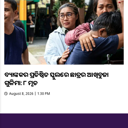
ବ୍ୟାଙ୍କକର ପ୍ରତିଷ୍ଠିତ ସ୍କୁଲରେ ଛାତ୍ରର ଆଖିବୁଜା
ଗୁଳିମାଡ଼: ୮ ମୃତ
August 8, 2026 | 1:30 PM