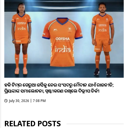
ହକି ଟିମ୍‌ର ଗେରୁଆ ଜର୍ସିକୁ ନେଇ ସଂସଦରୁ ମୈଦାନ ଯାଏଁ ରାଜନୀତି;
ପ୍ରିୟଙ୍କାଙ୍କ ସମାଲୋଚନା, ସ୍ପଷ୍ଟୀକରଣ ରଖିଲେ ଦିଲ୍ଲୀପ ତିର୍କୀ
July 30, 2026 | 7:08 PM
RELATED POSTS