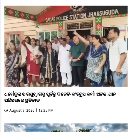
ଧର୍ମେନ୍ଦ୍ରଙ୍କ ଝାରସୁଗୁଡ଼ା ଗସ୍ତ ପୂର୍ବରୁ ବିଜେଡି-କଂଗ୍ରେସ କର୍ମୀ ଅଟକ, ଥାନା
ପରିସରରେ ପ୍ରତିବାଦ
August 9, 2026 | 12:35 PM