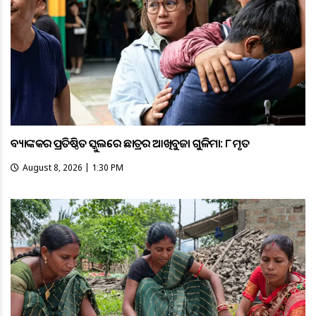
ବ୍ୟାଙ୍କକର ପ୍ରତିଷ୍ଠିତ ସ୍କୁଲରେ ଛାତ୍ରର ଆଖିବୁଜା ଗୁଳିମାଡ଼: ୮ ମୃତ
August 8, 2026 | 1:30 PM