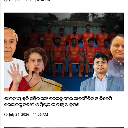
ଭାରତୀୟ ହକି ଜର୍ସିର ରଙ୍ଗ ବଦଳକୁ ନେଇ ରାଜନୈତିକ ଝଡ଼: ବିଜେପି
ସରକାରଙ୍କୁ ନବୀନ ଓ ପ୍ରିୟଙ୍କାଙ୍କ ତୀବ୍ର ଆକ୍ରମଣ
July 31, 2026 | 11:56 AM