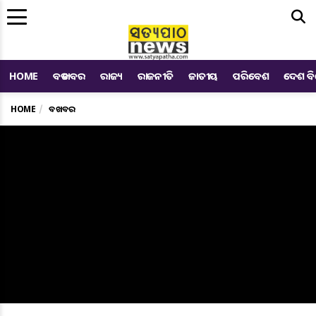
Me
HOME
ବଡ ଖବର
ରାଜ୍ୟ
ରାଜନୀତି
ଜାତୀୟ
ପରିବେଶ
ଦେଶ ବ
HOME
ବଡ ଖବର