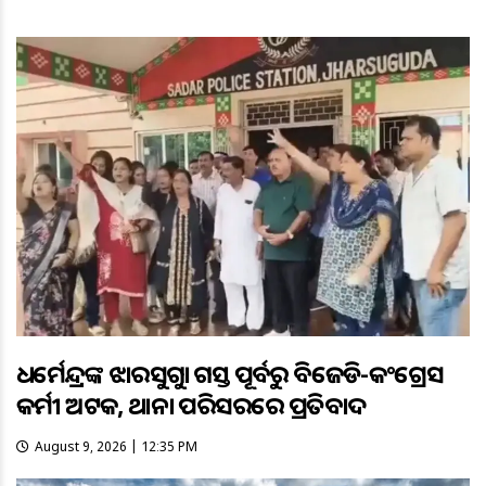
ଧର୍ମେନ୍ଦ୍ରଙ୍କ ଝାରସୁଗୁଡ଼ା ଗସ୍ତ ପୂର୍ବରୁ ବିଜେଡି-କଂଗ୍ରେସ
କର୍ମୀ ଅଟକ, ଥାନା ପରିସରରେ ପ୍ରତିବାଦ
August 9, 2026 | 12:35 PM