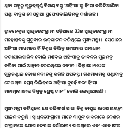
ଥିବା ସବୁଠୁ ଗୁରୁତ୍ବପୂର୍ଣ୍ଣ ବିଷୟ ବସ୍ତୁ ‘ଅହିଂସା’କୁ ହିଂସା କରିଦିଆଯିବା
ପଣ୍ଡା ବାବୁଙ୍କ ବେପରୁଆ ପ୍ରଫେସନାଲିଜିମକୁ ଦର୍ଶାଉଛି ।
ଭୁବନେଶ୍ବର ସ୍ବାଧିନତା ସଂଗ୍ରାମୀ ପଡ଼ିଆରେ 33ତମ ସ୍ବାଧିନତା ସଂଗ୍ରାମୀ
ମହୋତ୍ସବକୁ ଗୁରୁବାର ଉଦ୍‌ଘାଟନ କରିଥିଲେ ମୁଖ୍ୟମନ୍ତ୍ରୀ । ସେଠାରେ
ଅହିଂସା ମାଧ୍ୟମରେ ହିଁ ବିଶ୍ବର ବିଭିନ୍ନ ସମସ୍ୟାର ସମାଧାନ
କରାଯାଇପାରିବ ବୋଲି ମତ ଦେଇ ଅହିଂସାକୁ ଜୀବନର ମୂଳମନ୍ତ୍ର
କରିବା ପାଇଁ ଆହ୍ବାନ ଦେଇଥିଲେ ନବୀନ । କିନ୍ତୁ ତାଙ୍କ PROଙ୍କ
ଗୁରୁଚଣ୍ଡାଳ ଦୋଷ ନବୀନଙ୍କୁ କରିଛି ଅପଦସ୍ତ । ଗଣମାଧ୍ୟମକୁ ପଣ୍ଡାବାବୁ
ଦେଇଥିବା ପ୍ରେସ୍‌ ରିଲିଜ୍‌ରେ ଅହିଂସା ନୁହେଁ ବରଂ ହିଂସା
ମହାତ୍ମାଗାନ୍ଧୀଙ୍କ ବିଶ୍ୱକୁ ଶ୍ରେଷ୍ଠ ଦାନ” ବୋଲି ଲେଖିାଯାଇଛି ।
ମୁଖ୍ୟମନ୍ତ୍ରୀ କହିଥିଲେ ଯେ ଚଳିତ ବର୍ଷ ସାରା ବିଶ୍ବ ବାପୁଙ୍କ ୧୫୦ତମ ଜୟନ୍ତୀ
ପାଳନ କରୁଛି । ସ୍ବାଧିନତା ସଂଗ୍ରାମୀ ମାନେ ବାପୁଙ୍କ ଡାକରାରେ ଦେଶର
ସଂଗ୍ରାମରେ ଯୋଗ ଦେବାର ସୌଭାଗ୍ୟ ପାଇଥିଲେ ଏବଂ ଏବେ ତାଙ୍କର