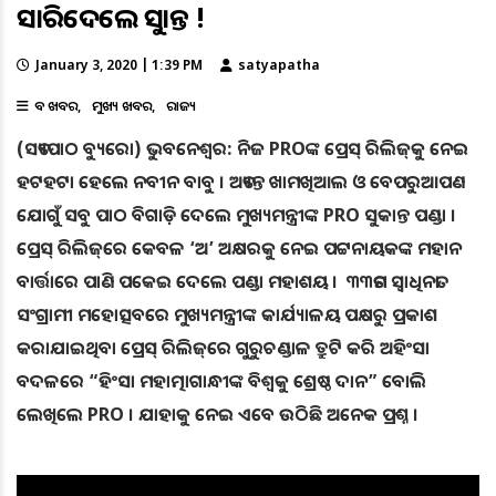
ସାରିଦେଲେ ସୁକାନ୍ତ !
January 3, 2020 | 1:39 PM
satyapatha
ବଡ ଖବର
ମୁଖ୍ୟ ଖବର
ରାଜ୍ୟ
(ସତ୍ୟପାଠ ବ୍ୟୁରୋ) ଭୁବନେଶ୍ବର: ନିଜ PROଙ୍କ ପ୍ରେସ୍ ରିଲିଜ୍‌କୁ ନେଇ
ହଟହଟା ହେଲେ ନବୀନ ବାବୁ । ଅତ୍ୟନ୍ତ ଖାମଖିଆଲ ଓ ବେପରୁଆପଣ
ଯୋଗୁଁ ସବୁ ପାଠ ବିଗାଡ଼ି ଦେଲେ ମୁଖ୍ୟମନ୍ତ୍ରୀଙ୍କ PRO ସୁକାନ୍ତ ପଣ୍ଡା ।
ପ୍ରେସ୍‌ ରିଲିଜ୍‌ରେ କେବଳ ‘ଅ’ ଅକ୍ଷରକୁ ନେଇ ପଟ୍ଟନାୟକଙ୍କ ମହାନ
ବାର୍ତ୍ତାରେ ପାଣି ପକେଇ ଦେଲେ ପଣ୍ଡା ମହାଶୟ । ୩୩ତମ ସ୍ୱାଧିନତା
ସଂଗ୍ରାମୀ ମହୋତ୍ସବରେ ମୁଖ୍ୟମନ୍ତ୍ରୀଙ୍କ କାର୍ଯ୍ୟାଳୟ ପକ୍ଷରୁ ପ୍ରକାଶ
କରାଯାଇଥିବା ପ୍ରେସ୍ ରିଲିଜ୍‌ରେ ଗୁରୁଚଣ୍ଡାଳ ତ୍ରୁଟି କରି ଅହିଂସା
ବଦଳରେ “ହିଂସା ମହାତ୍ମାଗାନ୍ଧୀଙ୍କ ବିଶ୍ୱକୁ ଶ୍ରେଷ୍ଠ ଦାନ” ବୋଲି
ଲେଖିଲେ PRO । ଯାହାକୁ ନେଇ ଏବେ ଉଠିଛି ଅନେକ ପ୍ରଶ୍ନ ।