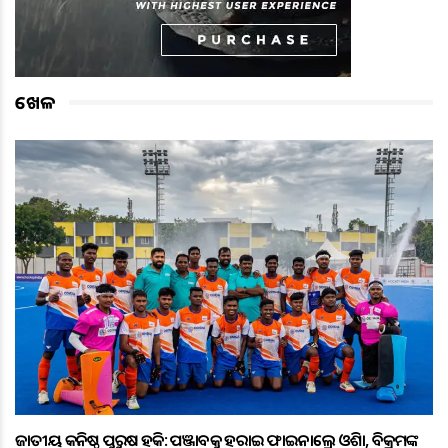
ଖେଳ
ଜାତୀୟ କନିଷ୍ଠ ପୁରୁଷ ହକି: ପଞ୍ଜାବକୁ ହରାଇ ଫାଇନାଲ୍ରେ ଓଡ଼ିଶା, ବିକ୍ରମଙ୍କ