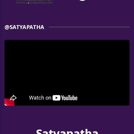
@SATYAPATHA
Satyapatha