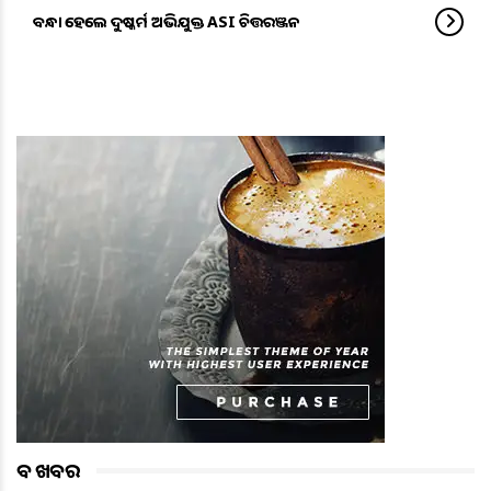
ବନ୍ଧା ହେଲେ ଦୁଷ୍କର୍ମ ଅଭିଯୁକ୍ତ ASI ଚିତ୍ତରଞ୍ଜନ
ବଡ ଖବର