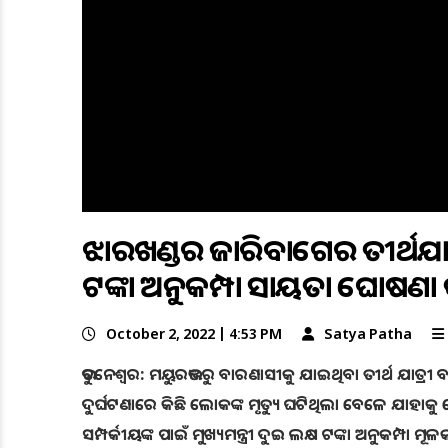
ଝାରଖଣ୍ଡର ହଜାରିବାଗ‌େର ତୀର୍ଥଯାତ୍
ଟଙ୍କା ଅନୁକମ୍ପା ସହାୟତା ଘୋଷଣା କ
October 2, 2022 | 4:53 PM
Satya Patha
ଭୁବନେଶ୍ୱର: ମୟୁରଭଞ୍ଜରୁ ବାରଣାସୀକୁ ଯାଇଥିବା ତୀର୍ଥ ଯାତ୍ର
ଦୁର୍ଘଟଣାରେ କିଛି ଲୋକଙ୍କ ମୃତ୍ୟୁ ଘଟିଥିଲା ବେଳେ ଯାହାକୁ 
ସମ୍ପର୍କୀୟଙ୍କ ପାଇଁ ମୁଖ୍ୟମନ୍ତ୍ରୀ ଦୁଇ ଲକ୍ଷ ଟଙ୍କା ଅନୁକମ