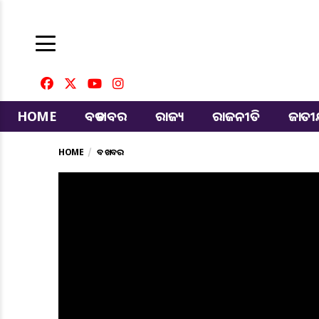
HOME
ବଡ ଖବର
ରାଜ୍ୟ
ରାଜନୀତି
ଜାତ
HOME
ବଡ ଖବର