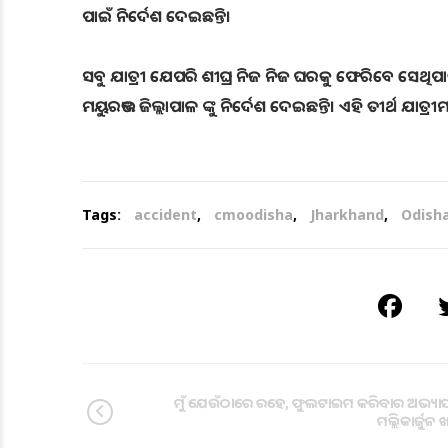
ପାଇଁ ନିର୍ଦେଶ ଦେଇଛନ୍ତି।
ସବୁ ଯାତ୍ରୀ ଯେପରି ଶୀଘ୍ର ନିଜ ନିଜ ଘରକୁ ଫେରିବେ ସେଥିପାଇଁ
ମୟୁରଭଞ୍ଜ ଜିଲ୍ଲାପାଳ ଙ୍କୁ ନିର୍ଦେଶ ଦେଇଛନ୍ତି। ଏହି ତୀର୍ଥ ଯା
Tags:
accident
,
cmoodisha
,
Jharkhand
,
Odish
ମୁଁ ଯେଉଁଠାରେ ରହେ, ଫୁଲଟାଇମ କରିବାର ଅଭ୍ୟାସ
ମଲ୍ଲିକାର୍ଜୁନ