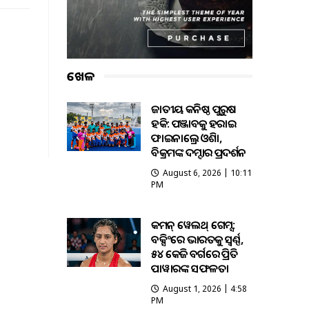
ଖେଳ
ଜାତୀୟ କନିଷ୍ଠ ପୁରୁଷ
ହକି: ପଞ୍ଜାବକୁ ହରାଇ
ଫାଇନାଲ୍ରେ ଓଡ଼ିଶା,
ବିକ୍ରମଙ୍କ ଦମ୍ଦାର ପ୍ରଦର୍ଶନ
August 6, 2026 | 10:11
PM
କମନ୍ ୱେଲଥ୍ ଗେମ୍ସ:
ବକ୍ସିଂରେ ଭାରତକୁ ସ୍ବର୍ଣ୍ଣ,
୫୪ କେଜି ବର୍ଗରେ ପ୍ରିତି
ପାୱାରଙ୍କ ସଫଳତା
August 1, 2026 | 4:58
PM