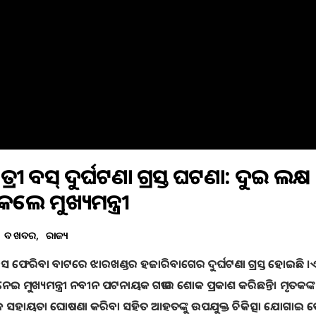
ରୀ ବସ୍ ଦୁର୍ଘଟଣା ଗ୍ରସ୍ତ ଘଟଣା: ଦୁଇ ଲକ୍ଷ
ଲେ ମୁଖ୍ୟମନ୍ତ୍ରୀ
ବଡ ଖବର
ରାଜ୍ୟ
ୀ ବସ ଫେରିବା ବାଟରେ ଝାରଖଣ୍ଡର ହଜାରିବାଗ‌େର ଦୁର୍ଘଟଣା ଗ୍ରସ୍ତ ହୋଇଛି ।
ନେଇ ମୁଖ୍ୟମନ୍ତ୍ରୀ ନବୀନ ପଟନାୟକ ଗଭୀର ଶୋକ ପ୍ରକାଶ କରିଛନ୍ତି। ମୃତକଙ୍
୍ପା ମୂଳକ ସହାୟତା ଘୋଷଣା କରିବା ସହିତ ଆହତଙ୍କୁ ଉପଯୁକ୍ତ ଚିକିତ୍ସା ଯୋଗାଇ 