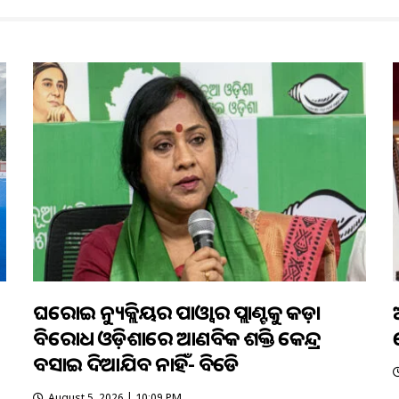
ଘରୋଇ ନ୍ୟୁକ୍ଲିୟର ପାଓ୍ବାର ପ୍ଲାଣ୍ଟକୁ କଡ଼ା
ବିରୋଧ ଓଡ଼ିଶାରେ ଆଣବିକ ଶକ୍ତି କେନ୍ଦ୍ର
ବସାଇ ଦିଆଯିବ ନାହିଁ- ବିଜେଡି
August 5, 2026 | 10:09 PM