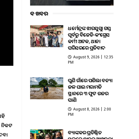
ବଡ ଖବର
ଧର୍ମେନ୍ଦ୍ରଙ୍କ ଝାରସୁଗୁଡ଼ା ଗସ୍ତ
ପୂର୍ବରୁ ବିଜେଡି-କଂଗ୍ରେସ
କର୍ମୀ ଅଟକ, ଥାନା
ପରିସରରେ ପ୍ରତିବାଦ
August 9, 2026 | 12:35
PM
ପୁଣି ଗାଁରେ ପଶିଲା ବନ୍ୟା
ଜଳ ଘାଇ ମରାମତି
ସ୍ଥାନରେ ୩ ଫୁଟ ଉଚ୍ଚର
ପାଣି
August 8, 2026 | 2:00
PM
ଏହି
କ ନିକଟ
ବ୍ୟାଙ୍କକର ପ୍ରତିଷ୍ଠିତ
ଦେବା