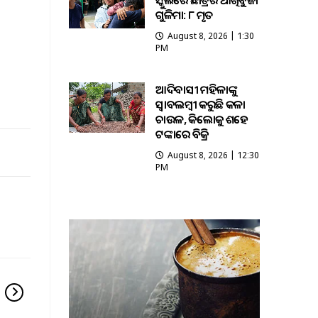
ସ୍କୁଲରେ ଛାତ୍ରର ଆଖିବୁଜା
ଗୁଳିମାଡ଼: ୮ ମୃତ
August 8, 2026 | 1:30
PM
ଆଦିବାସୀ ମହିଳାଙ୍କୁ
ସ୍ଵାବଲମ୍ଵୀ କରୁଛି କଳା
ଚାଉଳ, କିଲୋକୁ ଶହେ
ଟଙ୍କାରେ ବିକ୍ରି
August 8, 2026 | 12:30
PM