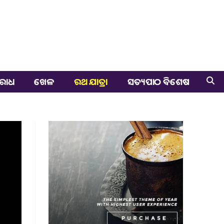
ରାଧ
ଖେଳ
ରଥ ଯାତ୍ରା
ସତ୍ୟପାଠ ବିଶେଷ