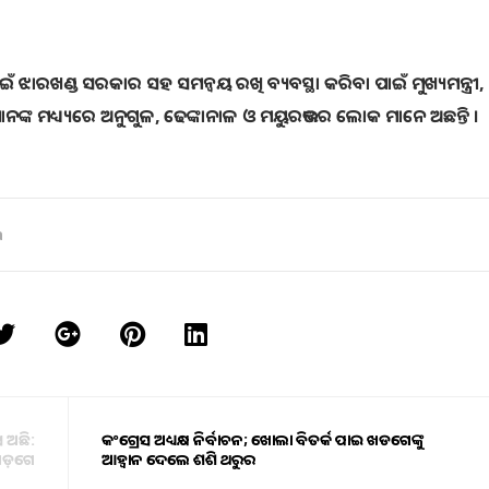
 ଝାରଖଣ୍ଡ ସରକାର ସହ ସମନ୍ୱୟ ରଖି ବ୍ୟବସ୍ଥା କରିବା ପାଇଁ ମୁଖ୍ୟମନ୍ତ୍ରୀ,
ତ୍ରୀମାନଙ୍କ ମଧ୍ୟ୍ୟରେ ଅନୁଗୁଳ, ଢେଙ୍କାନାଳ ଓ ମୟୁରଭଞ୍ଜର ଲୋକ ମାନେ ଅଛନ୍ତି ।
a
 ଅଛି:
କଂଗ୍ରେସ ଅଧ୍ୟକ୍ଷ ନିର୍ବାଚନ; ଖୋଲା ବିତର୍କ ପାଇଁ ଖଡଗେଙ୍କୁ
 ଖଡ଼ଗେ
ଆହ୍ବାନ ଦେଲେ ଶଶି ଥରୁର