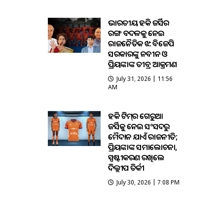
ଭାରତୀୟ ହକି ଜର୍ସିର
ରଙ୍ଗ ବଦଳକୁ ନେଇ
ରାଜନୈତିକ ଝଡ଼: ବିଜେପି
ସରକାରଙ୍କୁ ନବୀନ ଓ
ପ୍ରିୟଙ୍କାଙ୍କ ତୀବ୍ର ଆକ୍ରମଣ
July 31, 2026 | 11:56
AM
ହକି ଟିମ୍‌ର ଗେରୁଆ
ଜର୍ସିକୁ ନେଇ ସଂସଦରୁ
ମୈଦାନ ଯାଏଁ ରାଜନୀତି;
ପ୍ରିୟଙ୍କାଙ୍କ ସମାଲୋଚନା,
ସ୍ପଷ୍ଟୀକରଣ ରଖିଲେ
ଦିଲ୍ଲୀପ ତିର୍କୀ
July 30, 2026 | 7:08 PM