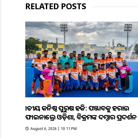
RELATED POSTS
ଜାତୀୟ କନିଷ୍ଠ ପୁରୁଷ ହକି: ପଞ୍ଜାବକୁ ହରାଇ
ଫାଇନାଲ୍ରେ ଓଡ଼ିଶା, ବିକ୍ରମଙ୍କ ଦମ୍ଦାର ପ୍ରଦର୍ଶନ
August 6, 2026 | 10:11 PM