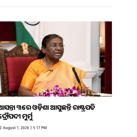
ଆସନ୍ତା ୩ରେ ଓଡ଼ିଶା ଆସୁଛନ୍ତି ରାଷ୍ଟ୍ରପତି
ଦ୍ରୌପଦୀ ମୁର୍ମୁ
August 1, 2026 | 5:17 PM