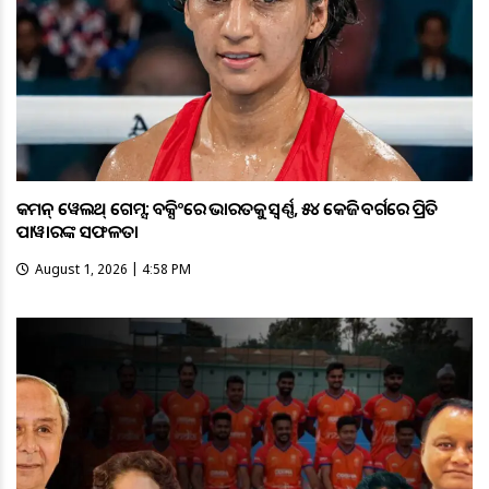
କମନ୍ ୱେଲଥ୍ ଗେମ୍ସ: ବକ୍ସିଂରେ ଭାରତକୁ ସ୍ବର୍ଣ୍ଣ, ୫୪ କେଜି ବର୍ଗରେ ପ୍ରିତି
ପାୱାରଙ୍କ ସଫଳତା
August 1, 2026 | 4:58 PM