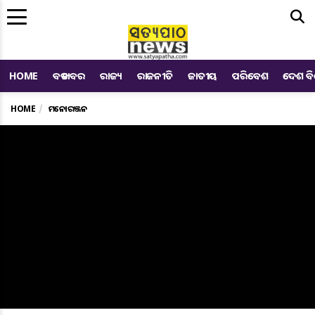
Me
HOME
ବଡ ଖବର
ରାଜ୍ୟ
ରାଜନୀତି
ଜାତୀୟ
ପରିବେଶ
ଦେଶ ବ
HOME
ମନୋରଞ୍ଜନ