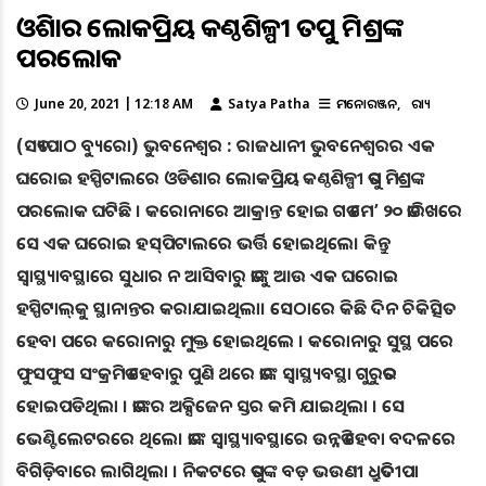
ଓଡ଼ିଶାର ଲୋକପ୍ରିୟ କଣ୍ଠଶିଳ୍ପୀ ତପୁ ମିଶ୍ରଙ୍କ
ପରଲୋକ
June 20, 2021 | 12:18 AM
Satya Patha
ମନୋରଞ୍ଜନ
ରାଜ୍ୟ
(ସତ୍ୟପାଠ ବ୍ୟୁରୋ) ଭୁବନେଶ୍ୱର : ରାଜଧାନୀ ଭୁବନେଶ୍ୱରର ଏକ
ଘରୋଇ ହସ୍ପିଟାଲରେ ଓଡିଶାର ଲୋକପ୍ରିୟ କଣ୍ଠଶିଳ୍ପୀ ତପୁ ମିଶ୍ରଙ୍କ
ପରଲୋକ ଘଟିଛି । କରୋନାରେ ଆକ୍ରାନ୍ତ ହୋଇ ଗତ ମେ’ ୨୦ ତାରିଖରେ
ସେ ଏକ ଘରୋଇ ହସ୍‌ପିଟାଲରେ ଭର୍ତ୍ତି ହୋଇଥିଲେ। କିନ୍ତୁ
ସ୍ବାସ୍ଥ୍ୟାବସ୍ଥା‌ରେ ସୁଧାର ନ ଆସିବାରୁ ତାଙ୍କୁ ଆଉ ଏକ ଘରୋଇ
ହସ୍ପିଟାଲ୍‌କୁ ସ୍ଥାନାନ୍ତର କରାଯାଇଥିଲା। ସେଠାରେ କିଛି ଦିନ ଚିକିତ୍ସିତ
ହେବା ପରେ ‌କରୋନାରୁ ମୁକ୍ତ ହୋଇଥିଲେ । କରୋନାରୁ ସୁସ୍ଥ ପରେ
ଫୁସଫୁସ ସଂକ୍ରମିତ ହେବାରୁ ପୁଣି ଥରେ ତାଙ୍କ ସ୍ୱାସ୍ଥ୍ୟବସ୍ଥା ଗୁରୁତର
ହୋଇପଡିଥିଲା । ତାଙ୍କର ଅକ୍ସିଜେନ ସ୍ତର କମି ଯାଇଥିଲା । ସେ
ଭେଣ୍ଟିଲେଟରରେ ଥିଲେ। ତାଙ୍କ ସ୍ୱାସ୍ଥ୍ୟାବସ୍ଥାରେ ଉନ୍ନତି ହେବା ବଦଳରେ
ବିଗିଡ଼ିବାରେ ଲାଗିଥିଲା । ନିକଟରେ ତପୁଙ୍କ ବଡ଼ ଭଉଣୀ ଧ୍ରୁତିଦୀପା