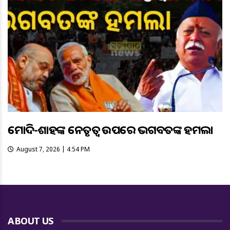
ମୋଦି-ଶାହଙ୍କ ନେତୃତ୍ୱ ଉପରେ ଭଗବତଙ୍କ ହମଲା
August 7, 2026 | 4:54 PM
ABOUT US