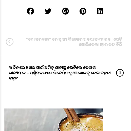
“ମୋ ସରକାର” ରେ ସ୍ଵାସ୍ଥ୍ୟ ବିଭାଗର ଅବସ୍ଥା ସଙ୍କଟାପନ୍ନ ; ପେଡ଼ି
ଖୋଲିଦେଲା ଡାକ୍ତର ସଙ୍ଘ ଚିଠି
୩ ଦିନରେ ୨ ଥର ପାଇଁ ଅମିତ୍ ଶାହାଙ୍କୁ ଭେଟିଲେ ବେଙ୍ଗଲ
ରାଜ୍ୟପାଳ – ପଶ୍ଚିମବଙ୍ଗରେ ବିଜେପିର ନୂଆ ଖେଳକୁ ନେଇ କଳ୍ପନା
କଳ୍ପନା