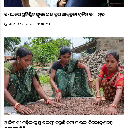
ବ୍ୟାଙ୍କକର ପ୍ରତିଷ୍ଠିତ ସ୍କୁଲରେ ଛାତ୍ରର ଆଖିବୁଜା ଗୁଳିମାଡ଼: ୮ ମୃତ
August 8, 2026 | 1:30 PM
ଆଦିବାସୀ ମହିଳାଙ୍କୁ ସ୍ଵାବଲମ୍ଵୀ କରୁଛି କଳା ଚାଉଳ, କିଲୋକୁ ଶହେ