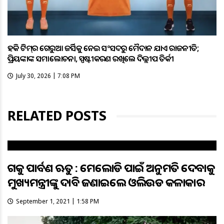
ହକି ଟିମ୍‌ର ଗେରୁଆ ଜର୍ସିକୁ ନେଇ ସଂସଦରୁ ମୈଦାନ ଯାଏଁ ରାଜନୀତି;
ପ୍ରିୟଙ୍କାଙ୍କ ସମାଲୋଚନା, ସ୍ପଷ୍ଟୀକରଣ ରଖିଲେ ଦିଲ୍ଲୀପ ତିର୍କୀ
July 30, 2026 | 7:08 PM
RELATED POSTS
ଆଗକୁ ପାର୍ବଣ ଋତୁ : ମେଲୋଡି ପାଇଁ ଅନୁମତି ଦେବାକୁ
ମୁଖ୍ୟମନ୍ତ୍ରୀଙ୍କୁ ଦାବି ଜଣାଇଲେ ଓଲିଉଡ କଳାକାର
September 1, 2021 | 1:58 PM