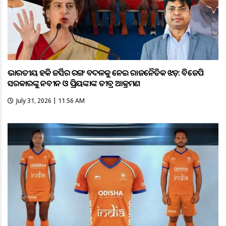
ଭାରତୀୟ ହକି ଜର୍ସିର ରଙ୍ଗ ବଦଳକୁ ନେଇ ରାଜନୈତିକ ଝଡ଼: ବିଜେପି
ସରକାରଙ୍କୁ ନବୀନ ଓ ପ୍ରିୟଙ୍କାଙ୍କ ତୀବ୍ର ଆକ୍ରମଣ
July 31, 2026 | 11:56 AM