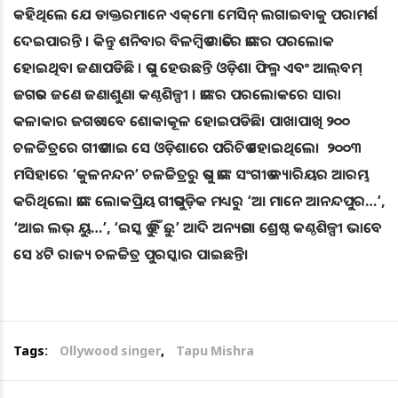
କହିଥିଲେ ଯେ ଡାକ୍ତରମାନେ ଏକ୍‌ମୋ ମେସିନ୍‌ ଲଗାଇବାକୁ ପରାମର୍ଶ
ଦେଇପାରନ୍ତି । କିନ୍ତୁ ଶନିବାର ବିଳମ୍ବିତ ରାତିରେ ତାଙ୍କର ପରଲୋକ
ହୋଇଥିବା ଜଣାପଡିିଛି । ତପୁ ହେଉଛନ୍ତି ଓଡ଼ିଶା ଫିଲ୍ମ ଏବଂ ଆଲ୍‌ବମ୍‌
ଜଗତର ଜଣେ ଜଣାଶୁଣା କଣ୍ଠଶିଳ୍ପୀ । ତାଙ୍କର ପରଲୋକରେ ସାରା
କଳାକାର ଜଗତ ଏବେ ଶୋକାକୂଳ ହୋଇପଡିଛି। ପାଖାପାଖି ୨୦୦
ଚଳଚ୍ଚିତ୍ରରେ ଗୀତ ଗାଇ ସେ ଓଡ଼ିଶାରେ ପରିଚିତ ହୋଇଥିଲେ। ୨୦୦୩
ମସିହାରେ ‘କୁଳନନ୍ଦନ’ ଚଳଚ୍ଚିତ୍ରରୁ ତପୁ ତାଙ୍କ ସଂଗୀତ କ୍ୟାରିୟର ଆରମ୍ଭ
କରିଥିଲେ। ତାଙ୍କ ଲୋକପ୍ରିୟ ଗୀତଗୁଡ଼ିକ ମଧ୍ୟରୁ ‘ଆ ମାନେ ଆନନ୍ଦପୁର…’,
‘ଆଇ ଲଭ୍‌ ୟୁ…’, ‘ଇସ୍କ ତୁ ହିଁ ତୁ…’ ଆଦି ଅନ୍ୟତମ। ଶ୍ରେଷ୍ଠ କଣ୍ଠଶିଳ୍ପୀ ଭାବେ
ସେ ୪ଟି ରାଜ୍ୟ ଚଳଚ୍ଚିତ୍ର ପୁରସ୍କାର ପାଇଛନ୍ତି।
Tags:
Ollywood singer
,
Tapu Mishra