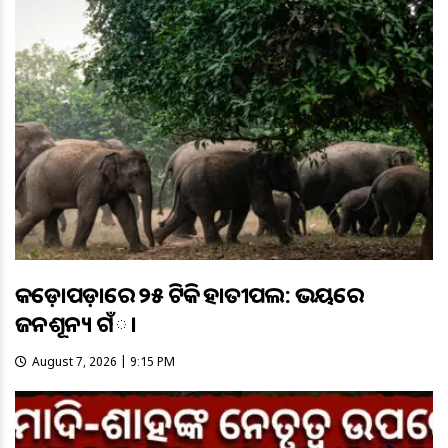
କଡ଼ୋପଡ଼ାରେ ୨୫ ଟିକିଆ ହାତୀପଲ: ଭୟରେ
ଜନଶୂନ୍ୟ ଗଁା
August 7, 2026 | 9:15 PM