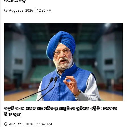
ଟଙ୍କାରେ ବିକ୍ରି
August 8, 2026 | 12:30 PM
ଟଳୁଛି ଗ୍ୟାସ ସଙ୍କଟ ଆମେରିକାରୁ ଆସୁଛି ୬୭ ପ୍ରତିଶତ ଏଲ୍ପିଜି : ହରଦୀପ
ସିଂହ ପୁରୀ
August 8, 2026 | 11:47 AM