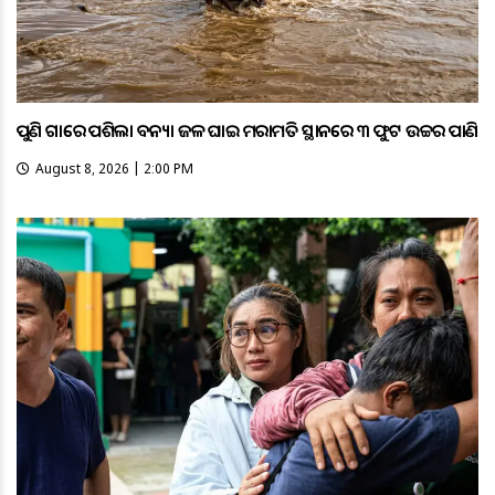
ପୁଣି ଗାଁରେ ପଶିଲା ବନ୍ୟା ଜଳ ଘାଇ ମରାମତି ସ୍ଥାନରେ ୩ ଫୁଟ ଉଚ୍ଚର ପାଣି
August 8, 2026 | 2:00 PM