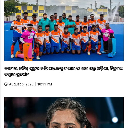
ଜାତୀୟ କନିଷ୍ଠ ପୁରୁଷ ହକି: ପଞ୍ଜାବକୁ ହରାଇ ଫାଇନାଲ୍ରେ ଓଡ଼ିଶା, ବିକ୍ରମଙ୍କ
ଦମ୍ଦାର ପ୍ରଦର୍ଶନ
August 6, 2026 | 10:11 PM