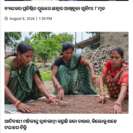
ବ୍ୟାଙ୍କକର ପ୍ରତିଷ୍ଠିତ ସ୍କୁଲରେ ଛାତ୍ରର ଆଖିବୁଜା ଗୁଳିମାଡ଼: ୮ ମୃତ
August 8, 2026 | 1:30 PM
ଆଦିବାସୀ ମହିଳାଙ୍କୁ ସ୍ଵାବଲମ୍ଵୀ କରୁଛି କଳା ଚାଉଳ, କିଲୋକୁ ଶହେ
ଟଙ୍କାରେ ବିକ୍ରି