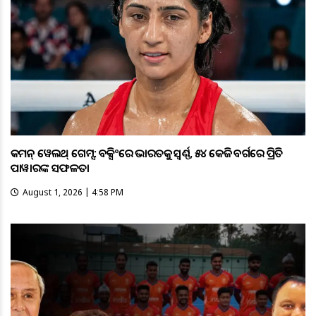
କମନ୍ ୱେଲଥ୍ ଗେମ୍ସ: ବକ୍ସିଂରେ ଭାରତକୁ ସ୍ବର୍ଣ୍ଣ, ୫୪ କେଜି ବର୍ଗରେ ପ୍ରିତି
ପାୱାରଙ୍କ ସଫଳତା
August 1, 2026 | 4:58 PM