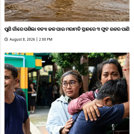
ପୁଣି ଗାଁରେ ପଶିଲା ବନ୍ୟା ଜଳ ଘାଇ ମରାମତି ସ୍ଥାନରେ ୩ ଫୁଟ ଉଚ୍ଚର ପାଣି
August 8, 2026 | 2:00 PM