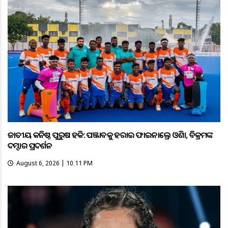
ଜାତୀୟ କନିଷ୍ଠ ପୁରୁଷ ହକି: ପଞ୍ଜାବକୁ ହରାଇ ଫାଇନାଲ୍ରେ ଓଡ଼ିଶା, ବିକ୍ରମଙ୍କ
ଦମ୍ଦାର ପ୍ରଦର୍ଶନ
August 6, 2026 | 10:11 PM