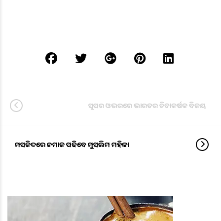
ସୁପର ଓଭରରେ ଭାରତର ଚିତାକର୍ଷକ ବିଜୟ
ମସଜିଦରେ ନମାଜ ପଢିବେ ମୁସଲିମ ମହିଳା