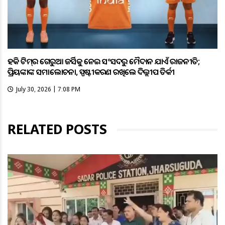
ହକି ଟିମ୍‌ର ଗେରୁଆ ଜର୍ସିକୁ ନେଇ ସଂସଦରୁ ମୈଦାନ ଯାଏଁ ରାଜନୀତି;
ପ୍ରିୟଙ୍କାଙ୍କ ସମାଲୋଚନା, ସ୍ପଷ୍ଟୀକରଣ ରଖିଲେ ଦିଲ୍ଲୀପ ତିର୍କୀ
July 30, 2026 | 7:08 PM
RELATED POSTS