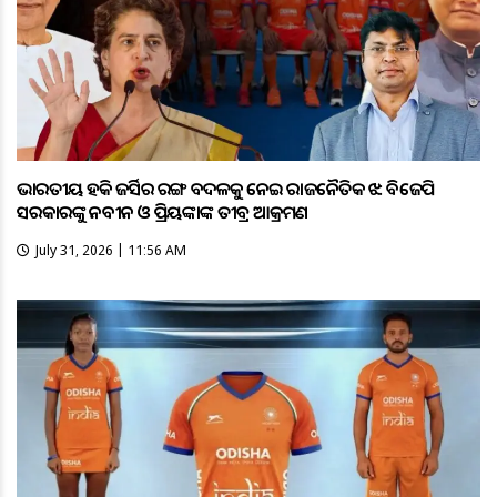
ଭାରତୀୟ ହକି ଜର୍ସିର ରଙ୍ଗ ବଦଳକୁ ନେଇ ରାଜନୈତିକ ଝଡ଼: ବିଜେପି
ସରକାରଙ୍କୁ ନବୀନ ଓ ପ୍ରିୟଙ୍କାଙ୍କ ତୀବ୍ର ଆକ୍ରମଣ
July 31, 2026 | 11:56 AM