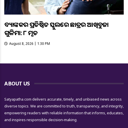
ବ୍ୟାଙ୍କକର ପ୍ରତିଷ୍ଠିତ ସ୍କୁଲରେ ଛାତ୍ରର ଆଖିବୁଜା
ଗୁଳିମାଡ଼: ୮ ମୃତ
August 8, 2026 | 1:30 PM
ABOUT US
Satyapatha.com delivers accurate, timely, and unbiased news across
diverse topics. We are committed to truth, transparency, and integrity,
empowering readers with reliable information that informs, educates,
and inspires responsible decision-making.