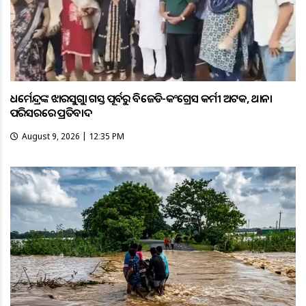
ଧର୍ମେନ୍ଦ୍ରଙ୍କ ଝାରସୁଗୁଡ଼ା ଗସ୍ତ ପୂର୍ବରୁ ବିଜେଡି-କଂଗ୍ରେସ କର୍ମୀ ଅଟକ, ଥାନା
ପରିସରରେ ପ୍ରତିବାଦ
August 9, 2026 | 12:35 PM