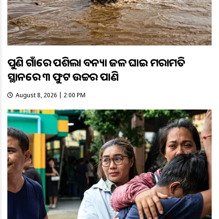
ପୁଣି ଗାଁରେ ପଶିଲା ବନ୍ୟା ଜଳ ଘାଇ ମରାମତି
ସ୍ଥାନରେ ୩ ଫୁଟ ଉଚ୍ଚର ପାଣି
August 8, 2026 | 2:00 PM