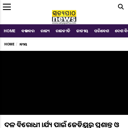
Me
HOME
ବଡ ଖବର
ରାଜ୍ୟ
ରାଜନୀତି
ଜାତୀୟ
ପରିବେଶ
ଦେଶ ବ
HOME
ଜାତୀୟ
ଦଳ ବିରୋଧୀ କାର୍ଯ୍ୟ ପାଇଁ ଜେଡିୟୁରୁ ପ୍ରଶାନ୍ତ ଓ