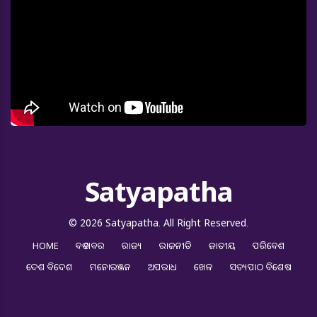
Satyapatha
© 2026 Satyapatha. All Right Reserved.
HOME
ବଡ ଖବର
ରାଜ୍ୟ
ରାଜନୀତି
ଜାତୀୟ
ପରିବେଶ
ଦେଶ ବିଦେଶ
ମନୋରଞ୍ଜନ
ଅପରାଧ
ଖେଳ
ସତ୍ୟପାଠ ବିଶେଷ