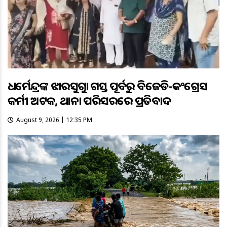
ଧର୍ମେନ୍ଦ୍ରଙ୍କ ଝାରସୁଗୁଡ଼ା ଗସ୍ତ ପୂର୍ବରୁ ବିଜେଡି-କଂଗ୍ରେସ
କର୍ମୀ ଅଟକ, ଥାନା ପରିସରରେ ପ୍ରତିବାଦ
August 9, 2026 | 12:35 PM