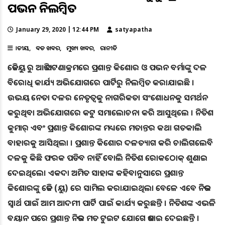
ପଭନ ନିଲମ୍ବିତ
January 29, 2020 | 12:44 PM
satyapatha
ଜାତୀୟ
ବଡ ଖବର
ମୁଖ୍ୟ ଖବର
ରାଜନୀତି
ଜେଡିୟୁ ରୁ ଆଜି ଘଟଣାକ୍ରମରେ ପ୍ରଶାନ୍ତ କିଶୋର ଓ ପଭନ ବର୍ମାଙ୍କୁ ଦଳ
ବିରୋଧି କାର୍ଯ୍ୟ ଅଭିଯୋଗରେ ପାର୍ଟିରୁ ନିଲମ୍ବିତ କରାଯାଇଛି ।
ଉଭୟ ନେତା ଦଳର ନେତୃତ୍ବକୁ ନାଗରିକତା ସଂଶୋଧନକୁ ସମର୍ଥନ
କରୁଥିବା ଅଭିଯୋଗରେ କଟୁ ସମାଲୋଚନା କରି ଆସୁଥିଲେ । ନିତିଶ
କୁମାର୍ ଏବଂ ପ୍ରଶାନ୍ତ କିଶୋରଙ୍କ ମଧ୍ୟରେ ମତାନ୍ତର କଥା ଗତକାଲି
ବାହାରକୁ ଆସିଥିଲା । ପ୍ରଶାନ୍ତ କିଶୋର ଦଳତ୍ୟାଗ କରି ଚାଲିଗଲେବି
ଦଳକୁ କିଛି ଫରକ ପଡିବ ନାହିଁ ବୋଲି ନିତିଶ ରୋକଠୋକ୍ ଶୁଣାଇ
ଦେଇଥିଲେ। ଏକଦା ଅମିତ ସାହାଙ୍କ କହିବାନୁସାରେ ପ୍ରଶାନ୍ତ
କିଶୋରଙ୍କୁ ଜେଡି (ୟୁ) ରେ ସାମିଲ କରାଯାଇଥିଲା ବେଳେ ଏବେ ନିଜର
ସ୍ବାର୍ଥ ପାଇଁ ଆମ ଆଦମୀ ପାର୍ଟି ପାଇଁ କାର୍ଯ୍ୟ କରୁଛନ୍ତି । ନିତିଶଙ୍କ ଏଭଳି
ବୟାନ ପରେ ପ୍ରଶାନ୍ତ ନିଜର ମତ ଟୁଇଟ ଯୋଗେ ଜଣାଇ ଦେଇଛନ୍ତି ।