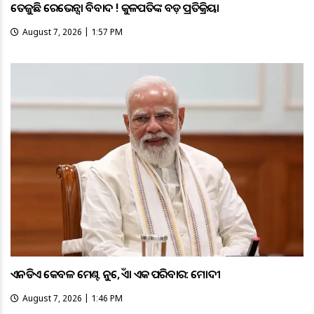
ତେଜୁଛି ରେଭେନ୍ସା ବିବାଦ ! କୁଳପତିଙ୍କ ବଡ଼ ପ୍ରତିକ୍ରିୟା
August 7, 2026 | 1:57 PM
ଏନଡିଏ କେବଳ ମେଣ୍ଟ ନୁହେଁ, ଏହା ଏକ ପରିବାର: ମୋଦୀ
August 7, 2026 | 1:46 PM