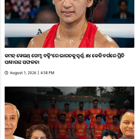
କମନ୍ ୱେଲଥ୍ ଗେମ୍ସ: ବକ୍ସିଂରେ ଭାରତକୁ ସ୍ବର୍ଣ୍ଣ, ୫୪ କେଜି ବର୍ଗରେ ପ୍ରିତି
ପାୱାରଙ୍କ ସଫଳତା
August 1, 2026 | 4:58 PM