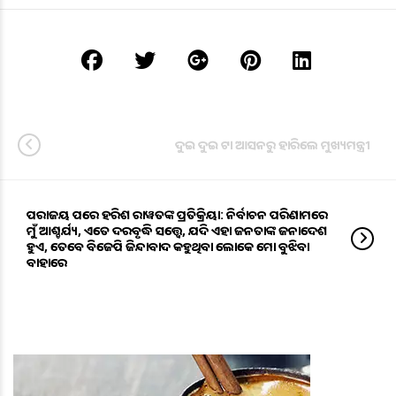
ଦୁଇ ଦୁଇ ଟା ଆସନରୁ ହାରିଲେ ମୁଖ୍ୟମନ୍ତ୍ରୀ
ପରାଜୟ ପରେ ହରିଶ ରାୱତଙ୍କ ପ୍ରତିକ୍ରିୟା: ନିର୍ବାଚନ ପରିଣାମରେ
ମୁଁ ଆଶ୍ଚର୍ଯ୍ୟ, ଏତେ ଦରବୃଦ୍ଧି ସତ୍ତ୍ୱେ, ଯଦି ଏହା ଜନତାଙ୍କ ଜନାଦେଶ
ହୁଏ, ତେବେ ବିଜେପି ଜିନ୍ଦାବାଦ କହୁଥିବା ଲୋକେ ମୋ ବୁଝିବା
ବାହାରେ