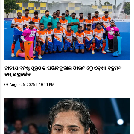
ଜାତୀୟ କନିଷ୍ଠ ପୁରୁଷ ହକି: ପଞ୍ଜାବକୁ ହରାଇ ଫାଇନାଲ୍ରେ ଓଡ଼ିଶା, ବିକ୍ରମଙ୍କ
ଦମ୍ଦାର ପ୍ରଦର୍ଶନ
August 6, 2026 | 10:11 PM