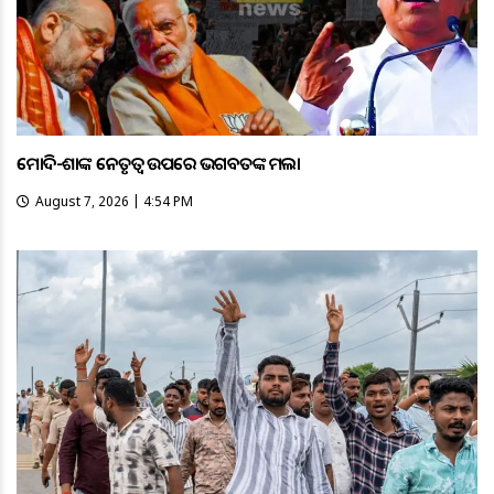
ମୋଦି-ଶାହଙ୍କ ନେତୃତ୍ୱ ଉପରେ ଭଗବତଙ୍କ ହମଲା
August 7, 2026 | 4:54 PM