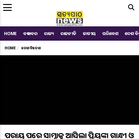
Me
HOME
ବଡ ଖବର
ରାଜ୍ୟ
ରାଜନୀତି
ଜାତୀୟ
ପରିବେଶ
ଦେଶ ବ
HOME
ଦେଶ ବିଦେଶ
ପରାଜୟ ପରେ ସାମ୍ନାକୁ ଆସିଲା ପ୍ରିୟଙ୍କା ଗାନ୍ଧୀ ଓ