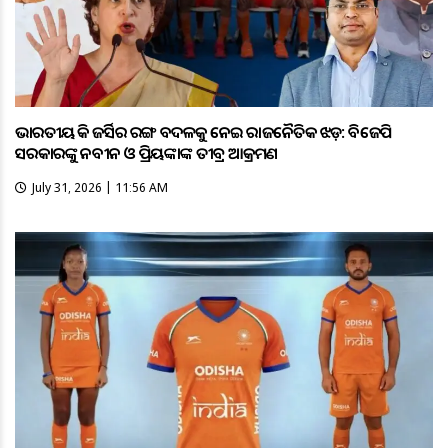
ଭାରତୀୟ ହକି ଜର୍ସିର ରଙ୍ଗ ବଦଳକୁ ନେଇ ରାଜନୈତିକ ଝଡ଼: ବିଜେପି
ସରକାରଙ୍କୁ ନବୀନ ଓ ପ୍ରିୟଙ୍କାଙ୍କ ତୀବ୍ର ଆକ୍ରମଣ
July 31, 2026 | 11:56 AM