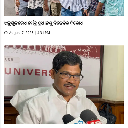
ଅନୁଗୁଳରେ ଧର୍ମେନ୍ଦ୍ର ପ୍ରଧାନଙ୍କୁ ବିଜେଡିର ବିରୋଧ
August 7, 2026 | 4:31 PM