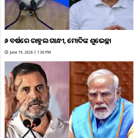
୫୬ ବର୍ଷରେ ରାହୁଲ ଗାନ୍ଧୀ, ମୋଦିଙ୍କ ଶୁଭେଚ୍ଛା
June 19, 2026 | 1:30 PM