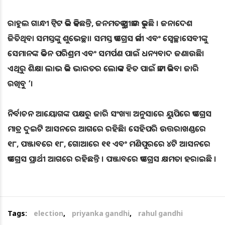
ରାହୁଲ ଗାନ୍ଧୀ ଟ୍ୱିଟ କରି କହିଛନ୍ତି, ଜନମତକୁ ସ୍ୱୀକାର କରୁଛି । ଜନାଦେଶ
ଜିତିଥିବା ସମସ୍ତଙ୍କୁ ଶୁଭେଚ୍ଛା। ସମସ୍ତ କଂଗ୍ରେସ କର୍ମୀ ଏବଂ ସ୍ୱେଚ୍ଛାସେବୀଙ୍କୁ
ସେମାନଙ୍କ କଠିନ ପରିଶ୍ରମ ଏବଂ ସମର୍ପଣ ପାଇଁ ଧନ୍ୟବାଦ ଜଣାଉଛି।
ଏଥିରୁ ଶିକ୍ଷା ଲାଭ କରି ଭାରତର ଲୋକଙ୍କ ହିତ ପାଇଁ କାମ କରିବା ଜାରି
ରଖିବୁ ’।
ନିର୍ବାଚନ ଆୟୋଗଙ୍କ ପକ୍ଷରୁ ଜାରି ସଂଖ୍ୟା ଅନୁସାରେ ୟୁପିରେ କଂଗ୍ରେସ
ମାତ୍ର ଦୁଇଟି ଆସନରେ ଆଗରେ ରହିଛି। ସେହିପରି ଉତ୍ତରାଖଣ୍ଡରେ
୧୮, ପଞ୍ଜାବରେ ୧୮, ଗୋଆରେ ୧୧ ଏବଂ ମଣିପୁରରେ ୪ଟି ଆସନରେ
କଂଗ୍ରେସ ପ୍ରାର୍ଥୀ ଆଗରେ ରହିଛନ୍ତି । ପଞ୍ଜାବରେ କଂଗ୍ରେସ କ୍ଷମତା ହରାଇଛି ।
Tags:
election
,
priyanka gandhi
,
rahul gandhi