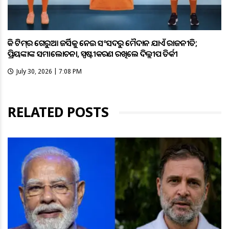
ହକି ଟିମ୍‌ର ଗେରୁଆ ଜର୍ସିକୁ ନେଇ ସଂସଦରୁ ମୈଦାନ ଯାଏଁ ରାଜନୀତି;
ପ୍ରିୟଙ୍କାଙ୍କ ସମାଲୋଚନା, ସ୍ପଷ୍ଟୀକରଣ ରଖିଲେ ଦିଲ୍ଲୀପ ତିର୍କୀ
July 30, 2026 | 7:08 PM
RELATED POSTS