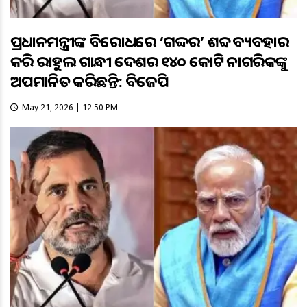
ପ୍ରଧାନମନ୍ତ୍ରୀଙ୍କ ବିରୋଧରେ ‘ଗଦ୍ଦର’ ଶବ୍ଦ ବ୍ୟବହାର
କରି ରାହୁଲ ଗାନ୍ଧୀ ଦେଶର ୧୪୦ କୋଟି ନାଗରିକଙ୍କୁ
ଅପମାନିତ କରିଛନ୍ତି: ବିଜେପି
May 21, 2026 | 12:50 PM