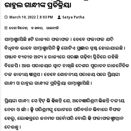
ରାହୁଲ ଗାନ୍ଧୀଙ୍କ ପ୍ରତିକ୍ରିୟା
March 10, 2022 | 8:03 PM
Satya Patha
ଦେଶ ବିଦେଶ
ବଡ ଖବର
ରାଜନୀତି
ସାମ୍ନାକୁ ଆସିଛି ୫ଟି ରାଜ୍ୟର ଫଳାଫଳ । ତେବେ ଫଳାଫଳ ଯଦି
ବିଧିବଦ୍ଧ ଭାବେ ସାମ୍ନାକୁ ଆସିନି କିନ୍ତୁ ଗୋଟିଏ ପ୍ରକାରର ସ୍ପଷ୍ଟ ହୋଇଯାଇଛି ।
ପଞ୍ଜାବ ବ୍ୟତୀତ ଅନ୍ୟ ୪ ରାଜ୍ୟରେ ସରକାର ଗଢ଼ିବା ସ୍ଥିତିରେ ରହିଛି
ବିଜେପି । ଆଉ ପରାଜୟର ସ୍ୱାଦ ଚାଖିଛି ଦେଶର ପୂରାତନ ରାଜନୈତିକ
ଦଳ ଜାତୀୟ କଂଗ୍ରେସ । ତେବେ ଶୋଚନୀୟ ପରାଜୟ ପରେ ପ୍ରିୟଙ୍କା
ଗାନ୍ଧୀ ଓ ରାହୁଲ ଗାନ୍ଧୀଙ୍କ ପ୍ରତିକ୍ରିୟା ସାମ୍ନାକୁ ଆସିଛି ।
ପ୍ରିୟଙ୍କା ଗାନ୍ଧୀ: ସେ ଟ୍ୱିଟ୍ କରି କହିଛନ୍ତି ଯେ, ଅନେକ ପରିଶ୍ରମ କରିଛନ୍ତି ଦଳୀୟ
ନେତା ଓ କର୍ମୀ । କିନ୍ତୁ ପରିଶ୍ରମଙ୍କୁ ଭୋଟରେ ପରିବର୍ତ୍ତନ କରିବାରେ ବିଫଳ
ହେଲୁ, ଲୋକତନ୍ତ୍ରରେ ଜନମତ ସର୍ବୋପରି ବୋଲି କହି ଫଳାଫଳକୁ ସମ୍ମାନ
ଦେଉଛୁ ।