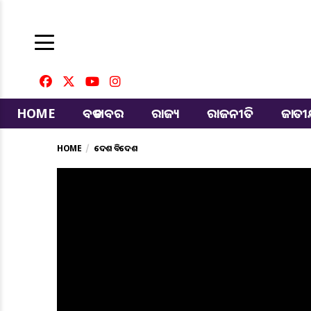
HOME
ବଡ ଖବର
ରାଜ୍ୟ
ରାଜନୀତି
ଜାତ
HOME
ଦେଶ ବିଦେଶ