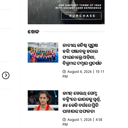
ଖେଳ
ଜାତୀୟ କନିଷ୍ଠ ପୁରୁଷ
ହକି: ପଞ୍ଜାବକୁ ହରାଇ
ଫାଇନାଲ୍ରେ ଓଡ଼ିଶା,
ବିକ୍ରମଙ୍କ ଦମ୍ଦାର ପ୍ରଦର୍ଶନ
August 6, 2026 | 10:11
PM
କମନ୍ ୱେଲଥ୍ ଗେମ୍ସ:
ବକ୍ସିଂରେ ଭାରତକୁ ସ୍ବର୍ଣ୍ଣ,
୫୪ କେଜି ବର୍ଗରେ ପ୍ରିତି
ପାୱାରଙ୍କ ସଫଳତା
August 1, 2026 | 4:58
PM