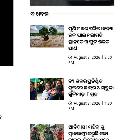
ବଡ ଖବର
ପୁଣି ଗାଁରେ ପଶିଲା ବନ୍ୟା
ଜଳ ଘାଇ ମରାମତି
ସ୍ଥାନରେ ୩ ଫୁଟ ଉଚ୍ଚର
ପାଣି
August 8, 2026 | 2:00
PM
ବ୍ୟାଙ୍କକର ପ୍ରତିଷ୍ଠିତ
ସ୍କୁଲରେ ଛାତ୍ରର ଆଖିବୁଜା
ଗୁଳିମାଡ଼: ୮ ମୃତ
August 8, 2026 | 1:30
PM
ଳ
ଆଦିବାସୀ ମହିଳାଙ୍କୁ
ସ୍ଵାବଲମ୍ଵୀ କରୁଛି କଳା