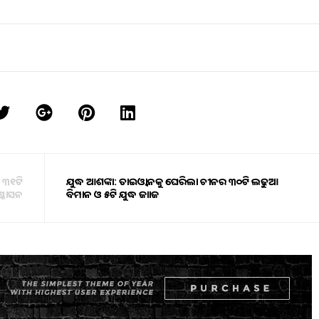
 ୩୧ଟି
ଯୁଦ୍ଧ ଆଶଙ୍କା: ତାଇଓ୍ବାନକୁ ଘେରିଲା ଚୀନର ୩୦ଟି ଲଢୁଆ
୍କାସନ
ବିମାନ ଓ ୫ଟି ଯୁଦ୍ଧ ଜାହାଜ