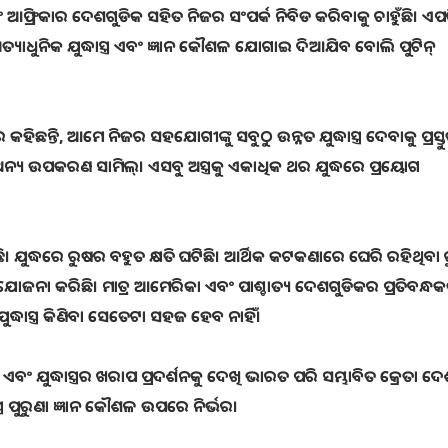
ଆଫ୍ରିକାର ଦେଶଗୁଡିକ ସହିତ ନିଜର ସଂପର୍କ ନିବିଡ କରିବାକୁ ଚାହୁଁଛି। ଏପ
ୟାଧୁନିକ ଯୁଦ୍ଧାସ୍ତ୍ର ଏବଂ ଜ୍ଞାନ କୌଶଳ ଯୋଗାଇ ଦିଆଯିବ ବୋଲି ପୁଟିନ୍
ନ୍ତି, ଆମେ ନିଜର ସହଯୋଗୀଙ୍କୁ ସବୁଠୁ ଉନ୍ନତ ଯୁଦ୍ଧାସ୍ତ୍ର ଦେବାକୁ ପ୍ରସ୍ତ
୍ୟ ଉପକରଣ ସାମିଲ୍। ଏସବୁ ଅସ୍ତ୍ରକୁ ଏକାଧିକ ଥର ଯୁଦ୍ଧରେ ପ୍ରୟୋଗ
ଛି। ଯୁଦ୍ଧରେ ରୁଷର ବହୁତ କ୍ଷତି ଘଟିଛି। ଆର୍ଥିକ କଟକଣାରେ ଘେରି ରହିଥିବା 
ୋଜନା କରିଛି। ମାତ୍ର ଆମେରିକା ଏବଂ ପାଶ୍ଚାତ୍ୟ ଦେଶଗୁଡିକର ପ୍ରତିବନ୍ଧକ
ଦ୍ଧାସ୍ତ୍ର କିଣିବା ସେତେଟା ସହଜ ହେବ ନାହିଁ।
ବଂ ଯୁଦ୍ଧାସ୍ତ୍ରର ଖରାପ ପ୍ରଦର୍ଶନକୁ ଦେଖି ଭାରତ ପରି ସମ୍ଭାବିତ କ୍ରେତା ଦ
ତ୍ର ପୁରୁଣା ଜ୍ଞାନ କୌଶଳ ଉପରେ ନିର୍ଭର।