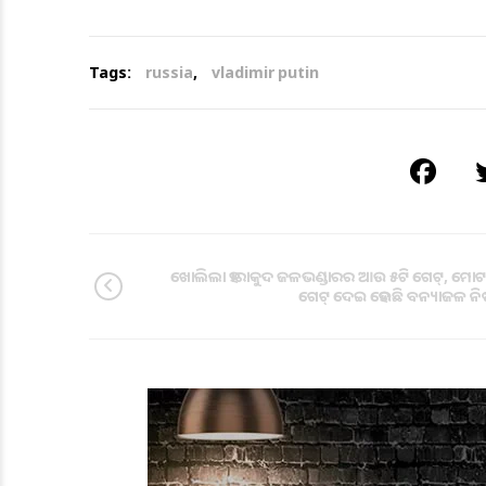
Tags:
russia
,
vladimir putin
ଖୋଲିଲା ହୀରାକୁଦ ଜଳଭଣ୍ଡାରର ଆଉ ୫ଟି ଗେଟ୍, ମୋଟ
ଗେଟ୍ ଦେଇ ହେଉଛି ବନ୍ୟାଜଳ ନିଷ