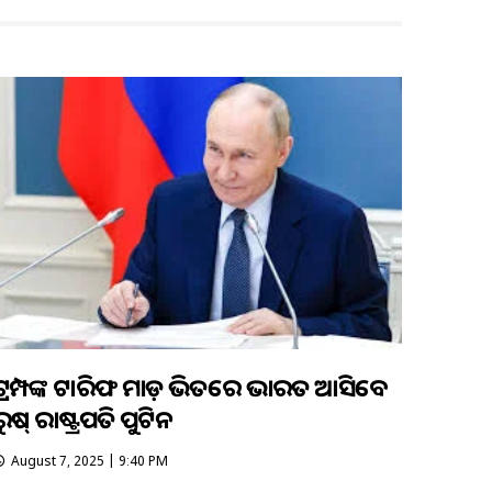
ଟ୍ରମ୍ପଙ୍କ ଟାରିଫ ମାଡ଼ ଭିତରେ ଭାରତ ଆସିବେ
ରୁଷ୍ ରାଷ୍ଟ୍ରପତି ପୁଟିନ
August 7, 2025 | 9:40 PM