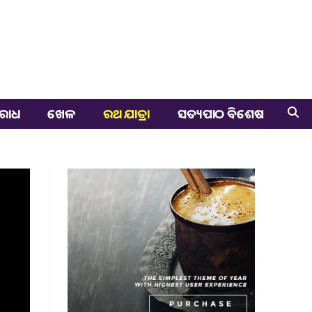
ରାଧ
ଖେଳ
ରଥ ଯାତ୍ରା
ସତ୍ୟପାଠ ବିଶେଷ