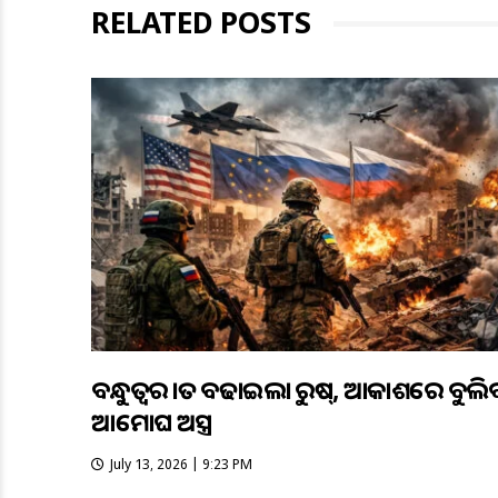
RELATED POSTS
ବନ୍ଧୁତ୍ବର ହାତ ବଢାଇଲା ରୁଷ୍, ଆକାଶରେ ବୁଲି
ଆମୋଘ ଅସ୍ତ୍ର
July 13, 2026 | 9:23 PM