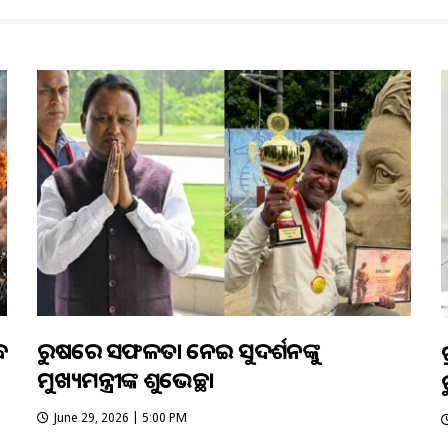
ବ
ରୁଷରେ ସଫଳତା ନେଇ ସୁଦର୍ଶନଙ୍କୁ
ମୁଖ୍ୟମନ୍ତ୍ରୀଙ୍କ ଶୁଭେଚ୍ଛା
June 29, 2026 | 5:00 PM