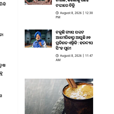
ଚାଉଳ, କିଲୋକୁ ଶହେ
ରିକି
ଟଙ୍କାରେ ବିକ୍ରି
August 8, 2026 | 12:30
PM
ଟଳୁଛି ଗ୍ୟାସ ସଙ୍କଟ
ୁତ।
ଆମେରିକାରୁ ଆସୁଛି ୬୭
ପ୍ରତିଶତ ଏଲ୍ପିଜି : ହରଦୀପ
ସିଂହ ପୁରୀ
August 8, 2026 | 11:47
AM
ରୁଷ
କୁ
େଶ