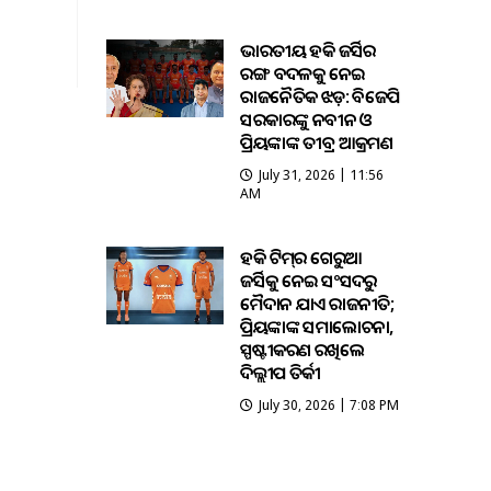
ଭାରତୀୟ ହକି ଜର୍ସିର
ରଙ୍ଗ ବଦଳକୁ ନେଇ
ରାଜନୈତିକ ଝଡ଼: ବିଜେପି
ସରକାରଙ୍କୁ ନବୀନ ଓ
ପ୍ରିୟଙ୍କାଙ୍କ ତୀବ୍ର ଆକ୍ରମଣ
July 31, 2026 | 11:56
AM
ହକି ଟିମ୍‌ର ଗେରୁଆ
ଜର୍ସିକୁ ନେଇ ସଂସଦରୁ
ମୈଦାନ ଯାଏଁ ରାଜନୀତି;
ପ୍ରିୟଙ୍କାଙ୍କ ସମାଲୋଚନା,
ସ୍ପଷ୍ଟୀକରଣ ରଖିଲେ
ଦିଲ୍ଲୀପ ତିର୍କୀ
July 30, 2026 | 7:08 PM