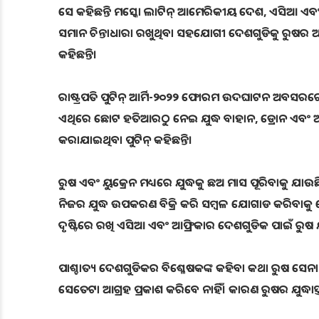
ସେ କହିଛନ୍ତି ମସ୍କୋ ଲାଟିନ୍ ଆମେରିକୀୟ ଦେଶ, ଏସିଆ ଏବଂ 
ସମାନ ଚିନ୍ତାଧାରା ରଖୁଥିବା ସହଯୋଗୀ ଦେଶଗୁଡିକୁ ରୁଷର ଅତ୍
କହିଛନ୍ତି।
ରାଷ୍ଟ୍ରପତି ପୁଟିନ୍ ଆର୍ମି-୨୦୨୨ ଫୋରମ ଉଦଘାଟନ ଅବସରରେ କହିଛ
ଏଥିରେ ଛୋଟ ହତିଆରଠୁ ନେଇ ଯୁଦ୍ଧ ବାହାନ, ଡ୍ରୋନ ଏବଂ ଅନ
କରାଯାଇଥିବା ପୁଟିନ୍ କହିଛନ୍ତି।
ରୁଷ ଏବଂ ୟୁକ୍ରେନ ମଧ୍ୟରେ ଯୁଦ୍ଧକୁ ଛଅ ମାସ ପୂରିବାକୁ ଯାଉ
ନିଜର ଯୁଦ୍ଧ ଉପକରଣ ବିକ୍ରି କରି ସମ୍ବଳ ଯୋଗାଡ କରିବାକୁ ଯ
ଦୃଷ୍ଟିରେ ରଖି ଏସିଆ ଏବଂ ଆଫ୍ରିକାର ଦେଶଗୁଡିକ ପାଇଁ ରୁଷ ଯୁ
ପାଶ୍ଚାତ୍ୟ ଦେଶଗୁଡିକର ବିଶ୍ଳେଷକଙ୍କ କହିବା କଥା ରୁଷ ସେନା ଏ
ସେତେଟା ଆଗ୍ରହ ପ୍ରକାଶ କରିବେ ନାହିଁ। କାରଣ ରୁଷର ଯୁଦ୍ଧାସ୍