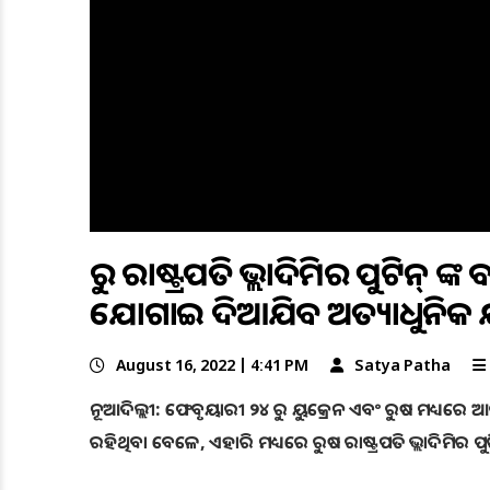
ରୁଷ ରାଷ୍ଟ୍ରପତି ଭ୍ଲାଦିମିର ପୁଟିନ
ଯୋଗାଇ ଦିଆଯିବ ଅତ୍ୟାଧୁନିକ ଯୁଦ୍ଧ
August 16, 2022 | 4:41 PM
Satya Patha
ନୂଆଦିଲ୍ଲୀ: ଫେବୃୟାରୀ ୨୪ ରୁ ୟୁକ୍ରେନ ଏବଂ ରୁଷ ମଧ୍ୟରେ
ରହିଥିବା ବେଳେ, ଏହାରି ମଧ୍ୟରେ ରୁଷ ରାଷ୍ଟ୍ରପତି ଭ୍ଲାଦିମିର ପ