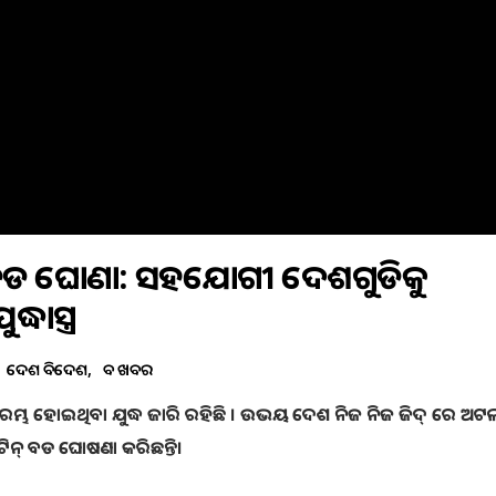
୍ ଙ୍କ ବଡ ଘୋଷଣା: ସହଯୋଗୀ ଦେଶଗୁଡିକୁ
ାସ୍ତ୍ର
ଦେଶ ବିଦେଶ
ବଡ ଖବର
 ଆରମ୍ଭ ହୋଇଥିବା ଯୁଦ୍ଧ ଜାରି ରହିଛି । ଉଭୟ ଦେଶ ନିଜ ନିଜ ଜିଦ୍ ରେ ଅଟ
ୁଟିନ୍ ବଡ ଘୋଷଣା କରିଛନ୍ତି।