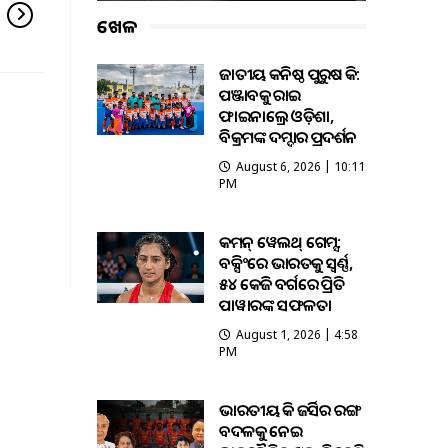
ଖେଳ
ଜାତୀୟ କନିଷ୍ଠ ପୁରୁଷ ହକି:
ପଞ୍ଜାବକୁ ହରାଇ
ଫାଇନାଲ୍ରେ ଓଡ଼ିଶା,
ବିକ୍ରମଙ୍କ ଦମ୍ଦାର ପ୍ରଦର୍ଶନ
August 6, 2026 | 10:11
PM
କମନ୍ ୱେଲଥ୍ ଗେମ୍ସ:
ବକ୍ସିଂରେ ଭାରତକୁ ସ୍ବର୍ଣ୍ଣ,
୫୪ କେଜି ବର୍ଗରେ ପ୍ରିତି
ପାୱାରଙ୍କ ସଫଳତା
August 1, 2026 | 4:58
PM
ଭାରତୀୟ ହକି ଜର୍ସିର ରଙ୍ଗ
ବଦଳକୁ ନେଇ