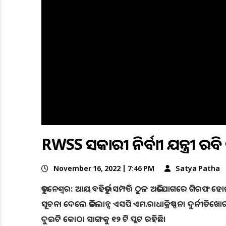
RWSS ସହକାରୀ ନିର୍ବାହୀ ଯନ୍ତ୍ରୀ 
November 16, 2022 | 7:46 PM
Satya Patha
ଭୁବନେଶ୍ଵର: ଆୟ ବହିର୍ଭୁତ ସମ୍ପତ୍ତି ଠୁଳ ଅଭିଯୋଗରେ ଗିରଫ ହ
ସୂଚନା ଦେଲେ ଭିଜିଲାନ୍ସ ଏସପି ଏମ.ରାଧାକ୍ରିଷ୍ଣନ। ଦୁର୍ନୀତିଖୋର 
ଦୁଇଟି କୋଠା ସାଙ୍ଗକୁ ୧୨ ଟି ପ୍ଲଟ ରହିଛି।