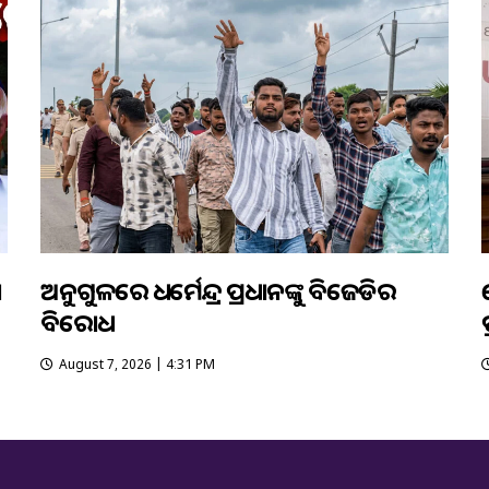
ା
ଅନୁଗୁଳରେ ଧର୍ମେନ୍ଦ୍ର ପ୍ରଧାନଙ୍କୁ ବିଜେଡିର
ବିରୋଧ
ପ
August 7, 2026 | 4:31 PM