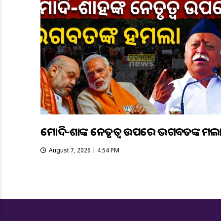
ମୋଦି-ଶାହଙ୍କ ନେତୃତ୍ୱ ଉପରେ ଭଗବତଙ୍କ ହମଲ
August 7, 2026 | 4:54 PM