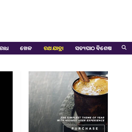
ରାଧ
ଖେଳ
ରଥ ଯାତ୍ରା
ସତ୍ୟପାଠ ବିଶେଷ