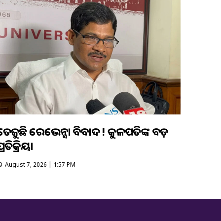
ତେଜୁଛି ରେଭେନ୍ସା ବିବାଦ ! କୁଳପତିଙ୍କ ବଡ଼
୍ରତିକ୍ରିୟା
August 7, 2026 | 1:57 PM