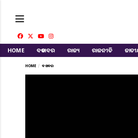
HOME
ବଡ ଖବର
ରାଜ୍ୟ
ରାଜନୀତି
ଜାତ
HOME
ବଡ ଖବର