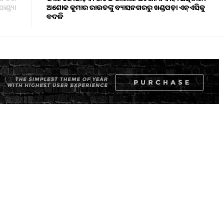
ଣ୍ଡ୍ୟା
ଅଶୋକ କୁମାର ରାଉତଙ୍କୁ ବ୍ୟାସନଗରରୁ ଖଣ୍ଡପଡ଼ା ଏନ୍ଏସିକୁ
ବଦଳି