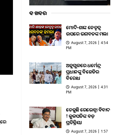
ବଡ ଖବର
ମୋଦି-ଶାହଙ୍କ ନେତୃତ୍ୱ
ଉପରେ ଭଗବତଙ୍କ ହମଲା
August 7, 2026 | 4:54
PM
ଅନୁଗୁଳରେ ଧର୍ମେନ୍ଦ୍ର
ପ୍ରଧାନଙ୍କୁ ବିଜେଡିର
ବିରୋଧ
August 7, 2026 | 4:31
PM
ତେଜୁଛି ରେଭେନ୍ସା ବିବାଦ
ଇ
! କୁଳପତିଙ୍କ ବଡ଼
ଥିରେ
ପ୍ରତିକ୍ରିୟା
August 7, 2026 | 1:57