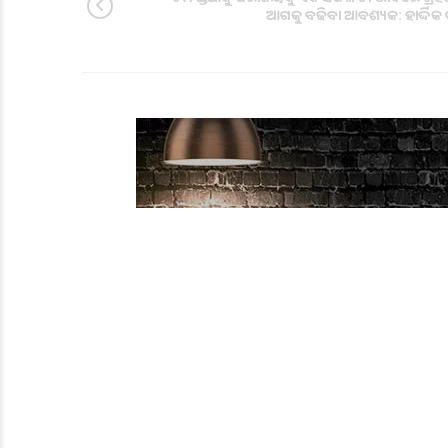
ଆଗକୁ ବଢିବା ଆବଶ୍ୟକ: ହାର୍ଦ୍ଦିକ ପା