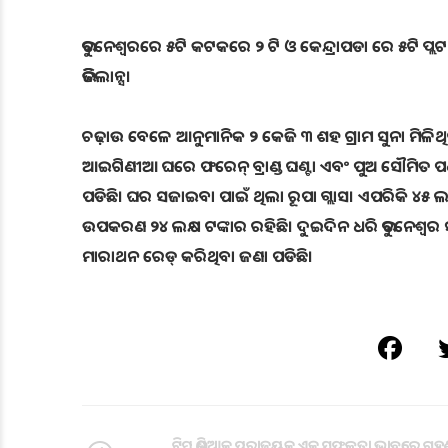
ଭୁବନେଶ୍ୱରରେ ୫ଟି କଟକରେ ୨ ଟି ଓ କେନ୍ଦ୍ରାପଡା ରେ ୫ଟି ପ୍ଲ
ଭିଜିଲାନ୍ସ।
ଚଢ଼ାଉ ବେଳେ ଆନୁମାନିକ ୨ କେଜି ୩ ଶହ ଗ୍ରାମ ସୁନା ମିଳିଥି
ଆଇଗିଣୀଆ ଘରେ ଫରେନ୍ ବ୍ରାଣ୍ଡ ଘଣ୍ଟା ଏବଂ ପୁଅ ସୌମିତ ପଣ୍ଡାଙ୍
ପଡିଛି। ଘର ସଜାଇବା ପାଇଁ ଥିଲା ରୂପା ଗ୍ଲାସ। ଏପରିକି ୪୫ 
ଉପକରଣ ୨୪ ଲକ୍ଷ ଟଙ୍କାର ରହିଛି। ଦୁଇଦିନ ଧରି ଭୁବନେଶ୍
ମାରାଥନ ରେଡ୍ କରିଥିବା ଜଣା ପଡିଛି।
ଟିମ ଇଣ୍ଡିଆକୁ ପରାଜୟକୁ ଏକ ସଫଳତା ଭାବରେ ଗ୍ରହ