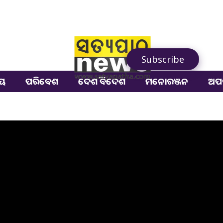
Subscribe
ୀୟ
ପରିବେଶ
ଦେଶ ବିଦେଶ
ମନୋରଞ୍ଜନ
ଅପ