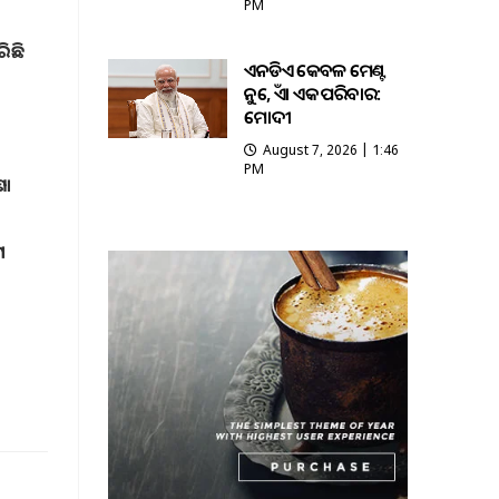
PM
ରିଛି
ଏନଡିଏ କେବଳ ମେଣ୍ଟ
ନୁହେଁ, ଏହା ଏକ ପରିବାର:
ମୋଦୀ
August 7, 2026 | 1:46
PM
ଣା
ମ