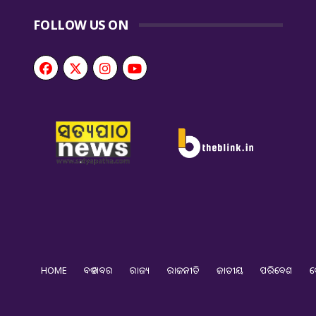
FOLLOW US ON
HOME
ବଡ ଖବର
ରାଜ୍ୟ
ରାଜନୀତି
ଜାତୀୟ
ପରିବେଶ
ଦ