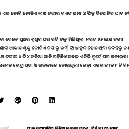
ଟ। ଏକ କୋଟି କୋଡିଏ ଲକ୍ଷ ଟଙ୍କାର ବ୍ୟାଙ୍କ ଜମା ଓ ଫିକ୍ସ ଡିପୋଜିଟ ଠାବ କ
ବା ବେଳେ ପୁଅର ଶ୍ବଶୁର ଘର ଗଦି ତଳୁ ମିଳିଥିଲା ନଗଦ ୨୫ ଲକ୍ଷ ଟଙ୍କା।
କ ଆକାଉଣ୍ଟକୁ କୋଟିଏ ଟଙ୍କାରୁ ଉର୍ଦ୍ଧ୍ବ ଟ୍ରାଞ୍ଜାକ୍ସନ ହୋଇଥିବା ତଦନ୍ତରୁ ଜ
ଲକ୍ଷ ଟଙ୍କାର ୪ ଟି ୪ ଚକିଆ ଗାଡି ରହିଛି।କେବଳ ଏତିକି ନୁହେଁ ଘର ସଜାଇବା
ୱର ସମେତ କେନ୍ଦ୍ରାପଡା ଓ ଉଦଳାରେ ହୋଇଥିଲା ରେଡ଼। ଏକକାଳୀନ ୮ ଟି ଟି
ଣ କରି
ଫାଇଲ ଫୋପାଡ଼ିବା ଭିଡିଓ ଭାଇରାଲ ଘଟଣା: ନିର୍ବାହୀ ଅଧିକାରୀ