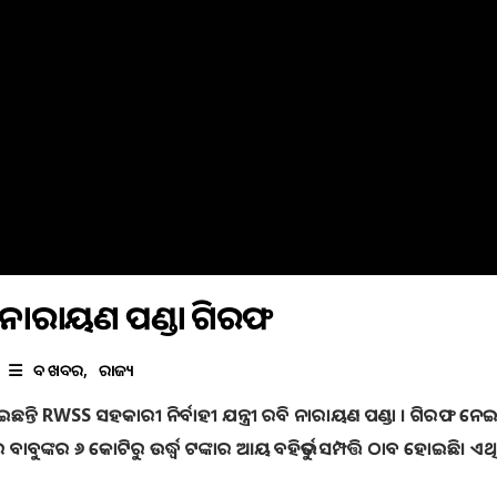
ରବି ନାରାୟଣ ପଣ୍ଡା ଗିରଫ
ବଡ ଖବର
ରାଜ୍ୟ
ୋଇଛନ୍ତି RWSS ସହକାରୀ ନିର୍ବାହୀ ଯନ୍ତ୍ରୀ ରବି ନାରାୟଣ ପଣ୍ଡା । ଗିରଫ ନେ
ବାବୁଙ୍କର ୬ କୋଟିରୁ ଉର୍ଦ୍ଧ୍ବ ଟଙ୍କାର ଆୟ ବହିର୍ଭୁତ ସମ୍ପତ୍ତି ଠାବ ହୋଇଛି। ଏ