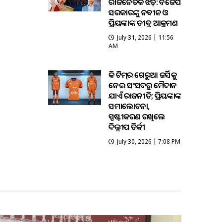
ରାଜନୈତିକ ଝଡ଼: ବିଜେପି
ସରକାରଙ୍କୁ ନବୀନ ଓ
ପ୍ରିୟଙ୍କାଙ୍କ ତୀବ୍ର ଆକ୍ରମଣ
July 31, 2026 | 11:56
AM
ହକି ଟିମ୍‌ର ଗେରୁଆ ଜର୍ସିକୁ
ନେଇ ସଂସଦରୁ ମୈଦାନ
ଯାଏଁ ରାଜନୀତି; ପ୍ରିୟଙ୍କାଙ୍କ
ସମାଲୋଚନା,
ସ୍ପଷ୍ଟୀକରଣ ରଖିଲେ
ଦିଲ୍ଲୀପ ତିର୍କୀ
July 30, 2026 | 7:08 PM