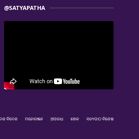
@SATYAPATHA
େଶ ବିଦେଶ
ମନୋରଞ୍ଜନ
ଅପରାଧ
ଖେଳ
ସତ୍ୟପାଠ ବିଶେଷ