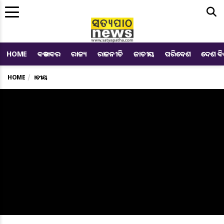
Me
HOME
ବଡ ଖବର
ରାଜ୍ୟ
ରାଜନୀତି
ଜାତୀୟ
ପରିବେଶ
ଦେଶ ବ
HOME
ଜାତୀୟ