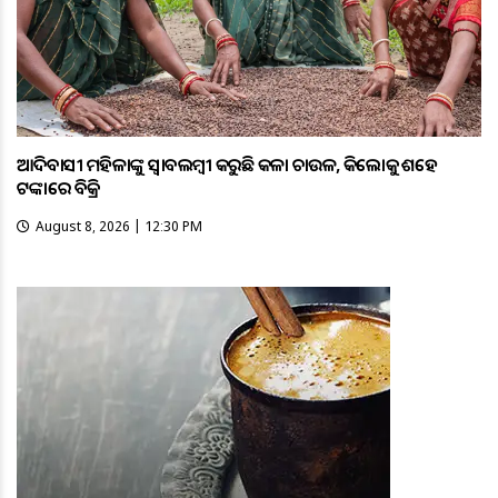
ଆଦିବାସୀ ମହିଳାଙ୍କୁ ସ୍ଵାବଲମ୍ଵୀ କରୁଛି କଳା ଚାଉଳ, କିଲୋକୁ ଶହେ
ଟଙ୍କାରେ ବିକ୍ରି
August 8, 2026 | 12:30 PM