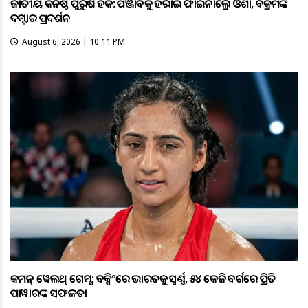
ଜାତୀୟ କନିଷ୍ଠ ପୁରୁଷ ହକି: ପଞ୍ଜାବକୁ ହରାଇ ଫାଇନାଲ୍ରେ ଓଡ଼ିଶା, ବିକ୍ରମଙ୍କ
ଦମ୍ଦାର ପ୍ରଦର୍ଶନ
August 6, 2026 | 10:11 PM
କମନ୍ ୱେଲଥ୍ ଗେମ୍ସ: ବକ୍ସିଂରେ ଭାରତକୁ ସ୍ବର୍ଣ୍ଣ, ୫୪ କେଜି ବର୍ଗରେ ପ୍ରିତି
ପାୱାରଙ୍କ ସଫଳତା