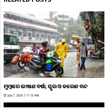
ମୁମ୍ବାଇରେ ଭୀଷଣ ବର୍ଷା, ସ୍କୁଲ ଓ କଲେଜ ବନ୍ଦ
July 7, 2026 | 11:15 AM