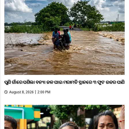
ପୁଣି ଗାଁରେ ପଶିଲା ବନ୍ୟା ଜଳ ଘାଇ ମରାମତି ସ୍ଥାନରେ ୩ ଫୁଟ ଉଚ୍ଚର ପାଣି
August 8, 2026 | 2:00 PM