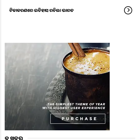
ଟିକାକରଣରେ ଇତିହାସ ରଚିଲା ଭାରତ
ବଡ ଖବର