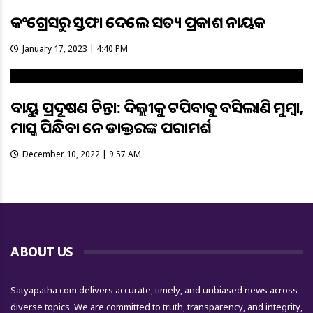
କଂଗ୍ରେସରୁ ଇସ୍ତଫା ଦେଲେ ସତ୍ୟ ପ୍ରକାଶ ନାୟକ
January 17, 2023 | 4:40 PM
ବାୟୁ ପ୍ରଦୂଷଣ ଚିନ୍ତା: ଦିଲ୍ଲୀକୁ ଟପିବାକୁ ବସିଲାଣି ମୁମ୍ବାଇ,
ମାସ୍କ ପିନ୍ଧିବା ନେଇ ଡାକ୍ତରଙ୍କ ପରାମର୍ଶ
December 10, 2022 | 9:57 AM
ABOUT US
Satyapatha.com delivers accurate, timely, and unbiased news across
diverse topics. We are committed to truth, transparency, and integrity,