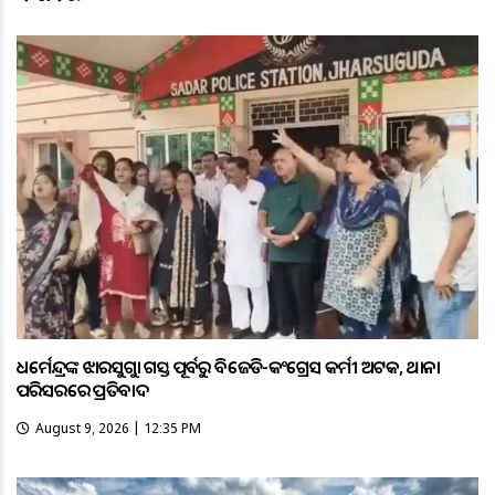
ଧର୍ମେନ୍ଦ୍ରଙ୍କ ଝାରସୁଗୁଡ଼ା ଗସ୍ତ ପୂର୍ବରୁ ବିଜେଡି-କଂଗ୍ରେସ କର୍ମୀ ଅଟକ, ଥାନା
ପରିସରରେ ପ୍ରତିବାଦ
August 9, 2026 | 12:35 PM