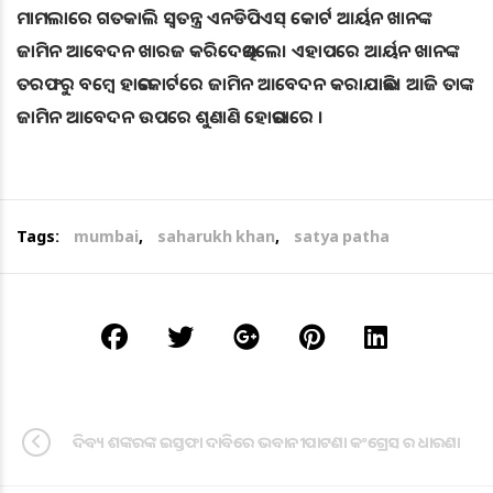
ମାମଲାରେ ଗତକାଲି ସ୍ବତନ୍ତ୍ର ଏନଡିପିଏସ୍ କୋର୍ଟ ଆର୍ୟନ ଖାନଙ୍କ
ଜାମିନ ଆବେଦନ ଖାରଜ କରିଦେଇଥିଲେ। ଏହାପରେ ଆର୍ୟନ ଖାନଙ୍କ
ତରଫରୁ ବମ୍ବେ ହାଇକୋର୍ଟରେ ଜାମିନ ଆବେଦନ କରାଯାଇଛି। ଆଜି ତାଙ୍କ
ଜାମିନ ଆବେଦନ ଉପରେ ଶୁଣାଣି ହୋଇପାରେ ।
Tags:
mumbai
,
saharukh khan
,
satya patha
ଦିବ୍ୟ ଶଙ୍କରଙ୍କ ଇସ୍ତଫା ଦାବିରେ ଭବାନୀପାଟଣା କଂଗ୍ରେସ ର ଧାରଣା