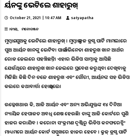
ଆର୍ୟନଙ୍କୁ ଭେଟିଲେ ଶାହାରୁଖ୍
October 21, 2021 | 10:47 AM
satyapatha
ଜାତୀୟ
ମନୋରଞ୍ଜନ
ମୁମ୍ବାଇ: ପୁଅକୁ ଭେଟିଲେ ଶାହାରୁଖ୍ । ମୁମ୍ବାଇ କ୍ରୁଜ ଡ୍ରଗ୍ସ ପାର୍ଟି ମାମଲାରେ
ପୁଅ ଆର୍ୟନ ଖାନଙ୍କୁ ଭେଟିବା ପାଇଁ ଅଭିନେତା ଶାହରୁଖ ଖାନ ଆର୍ଥର
ରୋଡ ଜେଲରେ ପହଞ୍ଚିଛନ୍ତି। ଏହାର ଭିଡିଓ ସାମ୍ନାକୁ ଆସିଛି
ଯେଉଁଥିରେ ଶାହାରୁଖ ଖାନ ଜେଲରେ ପ୍ରବେଶ କରୁଥିବା ଦେଖିବାକୁ
ମିଳିଛି। କିଛି ଦିନ ତଳେ ଶାହରୁଖ ଏବଂ ଗୌରୀ, ଆର୍ୟନଙ୍କ ସହ ଭିଡିଓ
କଲରେ କଥାବାର୍ତ୍ତା ହୋଇଥିଲେ।
ଉଲ୍ଲେଖଥାଉ କି, ଆଜି ଆର୍ୟନ ଏବଂ ଅନ୍ୟ ଅଭିଯୁକ୍ତଙ୍କ ୧୪ ଦିନିଆ
ନ୍ୟାୟିକ ହେପାଜତ ଅବଧି ଶେଷ ହେଉଛି। ତାଙ୍କୁ ଆଜି କୋର୍ଟରେ ପୁଣି
ହାଜର କରାଯିବ । କରୋନା ସଂକ୍ରମଣ ଦୃଷ୍ଟିରୁ ଭିଡିଓ କନଫରେନ୍ସିଂ
ମାଧ୍ୟମରେ ଆର୍ୟନ କୋର୍ଟ ସମ୍ମୁଖରେ ହାଜର ହେବେ । କ୍ରୁଜ୍ ଡ୍ରଗ୍ସ ପାର୍ଟି