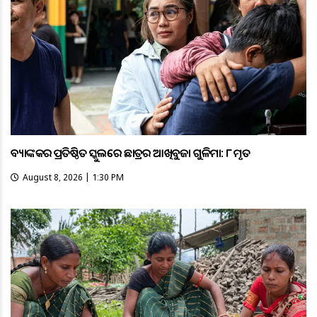
ବ୍ୟାଙ୍କକର ପ୍ରତିଷ୍ଠିତ ସ୍କୁଲରେ ଛାତ୍ରର ଆଖିବୁଜା ଗୁଳିମାଡ଼: ୮ ମୃତ
August 8, 2026 | 1:30 PM