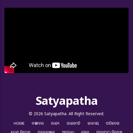
Satyapatha
© 2026 Satyapatha. All Right Reserved.
HOME
ବଡ ଖବର
ରାଜ୍ୟ
ରାଜନୀତି
ଜାତୀୟ
ପରିବେଶ
ଦେଶ ବିଦେଶ
ମନୋରଞ୍ଜନ
ଅପରାଧ
ଖେଳ
ସତ୍ୟପାଠ ବିଶେଷ