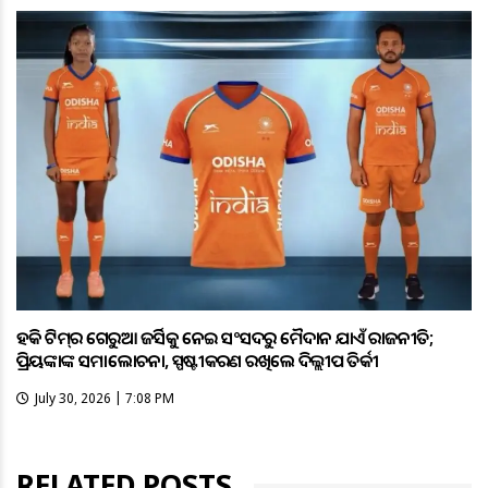
ହକି ଟିମ୍‌ର ଗେରୁଆ ଜର୍ସିକୁ ନେଇ ସଂସଦରୁ ମୈଦାନ ଯାଏଁ ରାଜନୀତି;
ପ୍ରିୟଙ୍କାଙ୍କ ସମାଲୋଚନା, ସ୍ପଷ୍ଟୀକରଣ ରଖିଲେ ଦିଲ୍ଲୀପ ତିର୍କୀ
July 30, 2026 | 7:08 PM
RELATED POSTS