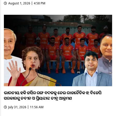
August 1, 2026 | 4:58 PM
ଭାରତୀୟ ହକି ଜର୍ସିର ରଙ୍ଗ ବଦଳକୁ ନେଇ ରାଜନୈତିକ ଝଡ଼: ବିଜେପି
ସରକାରଙ୍କୁ ନବୀନ ଓ ପ୍ରିୟଙ୍କାଙ୍କ ତୀବ୍ର ଆକ୍ରମଣ
July 31, 2026 | 11:56 AM