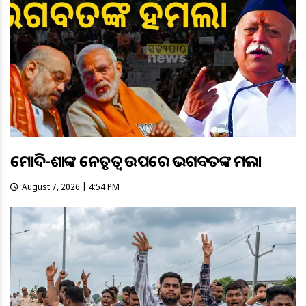
ମୋଦି-ଶାହଙ୍କ ନେତୃତ୍ୱ ଉପରେ ଭଗବତଙ୍କ ହମଲା
August 7, 2026 | 4:54 PM