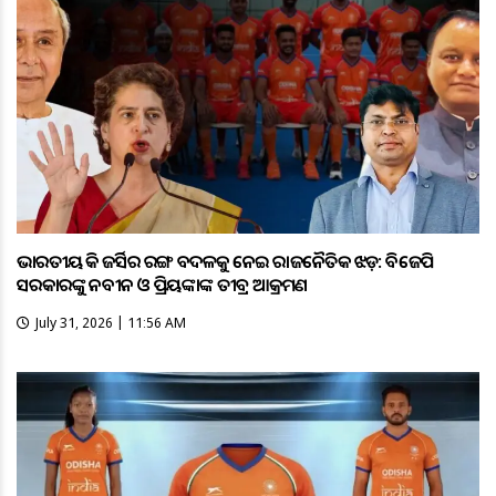
ଭାରତୀୟ ହକି ଜର୍ସିର ରଙ୍ଗ ବଦଳକୁ ନେଇ ରାଜନୈତିକ ଝଡ଼: ବିଜେପି
ସରକାରଙ୍କୁ ନବୀନ ଓ ପ୍ରିୟଙ୍କାଙ୍କ ତୀବ୍ର ଆକ୍ରମଣ
July 31, 2026 | 11:56 AM