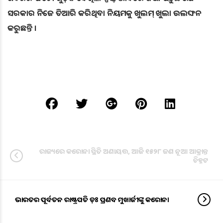
ସରକାର ନିଜେ ତିଆରି କରିଥିବା ନିୟମକୁ ଖୁଲମ୍ ଖୁଲା ଉଲଙ୍ଘନ
କରୁଛନ୍ତି ।
ରାଜ୍ୟରେ କରୋନା ସ୍ଥିତି ଅଣାୟତ୍ତ, ଆଜି ୧୫୨୮ ଜଣ ନୂଆ ଆକ୍ରାନ୍ତ
ଚିହ୍ନଟ
ଭାରତର ପୂର୍ବତନ ରାଷ୍ଟ୍ରପତି ଡ଼ଃ ପ୍ରଣବ ମୁଖାର୍ଜୀଙ୍କୁ କରୋନା