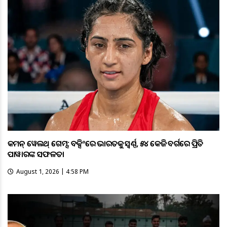
କମନ୍ ୱେଲଥ୍ ଗେମ୍ସ: ବକ୍ସିଂରେ ଭାରତକୁ ସ୍ବର୍ଣ୍ଣ, ୫୪ କେଜି ବର୍ଗରେ ପ୍ରିତି
ପାୱାରଙ୍କ ସଫଳତା
August 1, 2026 | 4:58 PM