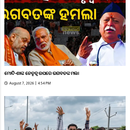
ମୋଦି-ଶାହଙ୍କ ନେତୃତ୍ୱ ଉପରେ ଭଗବତଙ୍କ ହମଲା
August 7, 2026 | 4:54 PM