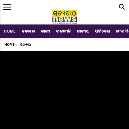
Me
HOME
ବଡ ଖବର
ରାଜ୍ୟ
ରାଜନୀତି
ଜାତୀୟ
ପରିବେଶ
ଦେଶ ବ
HOME
ବଡ ଖବର