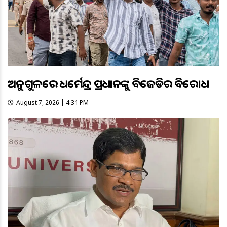
ଅନୁଗୁଳରେ ଧର୍ମେନ୍ଦ୍ର ପ୍ରଧାନଙ୍କୁ ବିଜେଡିର ବିରୋଧ
August 7, 2026 | 4:31 PM