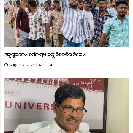
ଅନୁଗୁଳରେ ଧର୍ମେନ୍ଦ୍ର ପ୍ରଧାନଙ୍କୁ ବିଜେଡିର ବିରୋଧ
August 7, 2026 | 4:31 PM