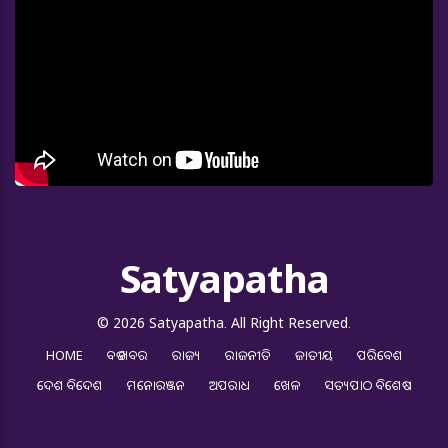
Satyapatha
© 2026 Satyapatha. All Right Reserved.
HOME
ବଡ ଖବର
ରାଜ୍ୟ
ରାଜନୀତି
ଜାତୀୟ
ପରିବେଶ
ଦେଶ ବିଦେଶ
ମନୋରଞ୍ଜନ
ଅପରାଧ
ଖେଳ
ସତ୍ୟପାଠ ବିଶେଷ