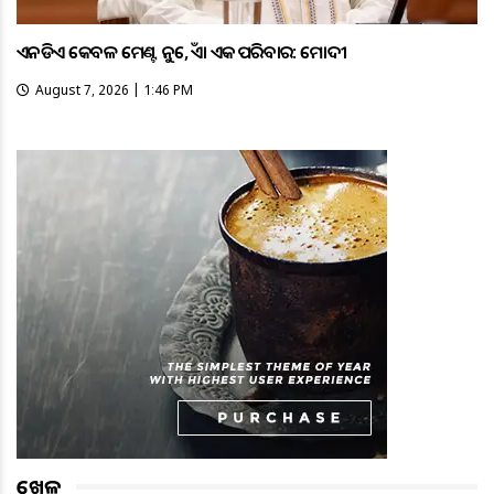
ଏନଡିଏ କେବଳ ମେଣ୍ଟ ନୁହେଁ, ଏହା ଏକ ପରିବାର: ମୋଦୀ
August 7, 2026 | 1:46 PM
ଖେଳ