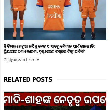
ହକି ଟିମ୍‌ର ଗେରୁଆ ଜର୍ସିକୁ ନେଇ ସଂସଦରୁ ମୈଦାନ ଯାଏଁ ରାଜନୀତି;
ପ୍ରିୟଙ୍କାଙ୍କ ସମାଲୋଚନା, ସ୍ପଷ୍ଟୀକରଣ ରଖିଲେ ଦିଲ୍ଲୀପ ତିର୍କୀ
July 30, 2026 | 7:08 PM
RELATED POSTS