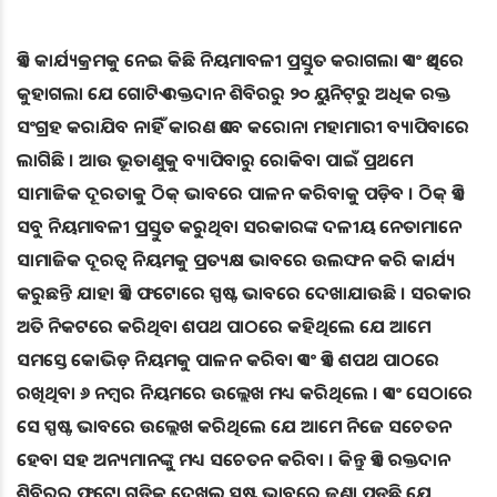
ଏହି କାର୍ଯ୍ୟକ୍ରମକୁ ନେଇ କିଛି ନିୟମାବଳୀ ପ୍ରସ୍ତୁତ କରାଗଲା ଏବଂ ଏଥିରେ
କୁହାଗଲା ଯେ ଗୋଟିଏ ରକ୍ତଦାନ ଶିବିରରୁ ୨୦ ୟୁନିଟ୍‌ରୁ ଅଧିକ ରକ୍ତ
ସଂଗ୍ରହ କରାଯିବ ନାହିଁ କାରଣ ଏବେ କରୋନା ମହାମାରୀ ବ୍ୟାପିବାରେ
ଲାଗିଛି । ଆଉ ଭୂତାଣୁକୁ ବ୍ୟାପିବାରୁ ରୋକିବା ପାଇଁ ପ୍ରଥମେ
ସାମାଜିକ ଦୂରତାକୁ ଠିକ୍ ଭାବରେ ପାଳନ କରିବାକୁ ପଡ଼ିବ । ଠିକ୍ ଏହି
ସବୁ ନିୟମାବଳୀ ପ୍ରସ୍ତୁତ କରୁଥିବା ସରକାରଙ୍କ ଦଳୀୟ ନେତାମାନେ
ସାମାଜିକ ଦୂରତ୍ୱ ନିୟମକୁ ପ୍ରତ୍ୟକ୍ଷ ଭାବରେ ଉଲଙ୍ଘନ କରି କାର୍ଯ୍ୟ
କରୁଛନ୍ତି ଯାହା ଏହି ଫଟୋରେ ସ୍ପଷ୍ଟ ଭାବରେ ଦେଖାଯାଉଛି । ସରକାର
ଅତି ନିକଟରେ କରିଥିବା ଶପଥ ପାଠରେ କହିଥିଲେ ଯେ ଆମେ
ସମସ୍ତେ କୋଭିଡ଼ ନିୟମକୁ ପାଳନ କରିବା ଏବଂ ଏହି ଶପଥ ପାଠରେ
ରଖିଥିବା ୬ ନମ୍ବର ନିୟମରେ ଉଲ୍ଲେଖ ମଧ୍ୟ କରିଥିଲେ । ଏବଂ ସେଠାରେ
ସେ ସ୍ପଷ୍ଟ ଭାବରେ ଉଲ୍ଲେଖ କରିଥିଲେ ଯେ ଆମେ ନିଜେ ସଚେତନ
ହେବା ସହ ଅନ୍ୟମାନଙ୍କୁ ମଧ୍ୟ ସଚେତନ କରିବା । କିନ୍ତୁ ଏହି ରକ୍ତଦାନ
ଶିବିରର ଫଟୋ ଗୁଡ଼ିକ ଦେଖିଲ ସ୍ପଷ୍ଟ ଭାବରେ ଜଣା ପଡ଼ୁଛି ଯେ