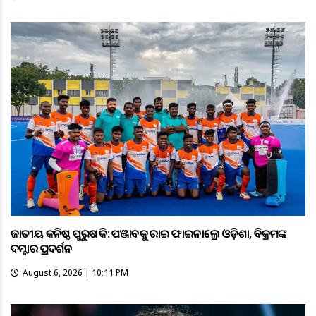
ଜାତୀୟ କନିଷ୍ଠ ପୁରୁଷ ହକି: ପଞ୍ଜାବକୁ ହରାଇ ଫାଇନାଲ୍ରେ ଓଡ଼ିଶା, ବିକ୍ରମଙ୍କ
ଦମ୍ଦାର ପ୍ରଦର୍ଶନ
August 6, 2026 | 10:11 PM