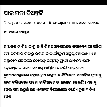
ସାର୍ ମଉକା ଦିଅନ୍ତୁନି
August 10, 2020 | 8:50 AM
satyapatha
ବଡ ଖବର
ସତ୍ୟପାଠ
ସତ୍ୟପ୍ରକାଶ ନାୟକ
ଗତ ଅଗଷ୍ଟ ୯ ତାରିଖ ଠାରୁ କ୍ରାନ୍ତି ଦିବସ ଅବସରରେ ସପ୍ତାହବ୍ୟାପୀ ଓଡିଶା
ମୋ ପରିବାର ତରଫରୁ ରକ୍ତଦାନ କାର୍ଯ୍ୟକ୍ରମ ଅନୁଷ୍ଠିତ ହୋଇଛି । ଏହି
ରକ୍ତଦାନ ଶିବିରରେ କୋଭିଡ଼୍ ନିୟମକୁ ପ୍ରତ୍ୟକ୍ଷ ଭାବରେ ଭଙ୍ଗ
ହେଉଥିବାର ଖବର ସାମ୍ନାକୁ ଆସିଛି । ଗତକାଲି ରାଜଧାନୀ
ଭୁବନନେଶ୍ୱରରେ ହୋଇଥିବା ରକ୍ତଦାନ ଶିବିରରେ ସାମାଜିକ ଦୂରତାକୁ
ଭଙ୍ଗ କରିଥିବାର ଫଟୋ ଚାରିଆଡ଼େ ଭାଇରାଲ ହେଉଛି । ଏହାକୁ
ନେଇ ପ୍ରଶ୍ନ ଉଠୁଛି ଯେ ଏମାନଙ୍କ ବିରୋଧରେ କାର୍ଯ୍ୟାନୁଷ୍ଠାନ କିଏ
ନେବ ।