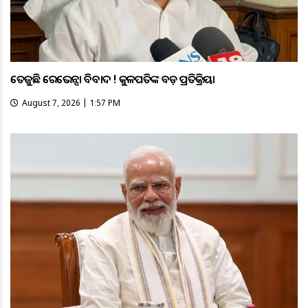
ତେଜୁଛି ରେଭେନ୍ସା ବିବାଦ ! କୁଳପତିଙ୍କ ବଡ଼ ପ୍ରତିକ୍ରିୟା
August 7, 2026 | 1:57 PM