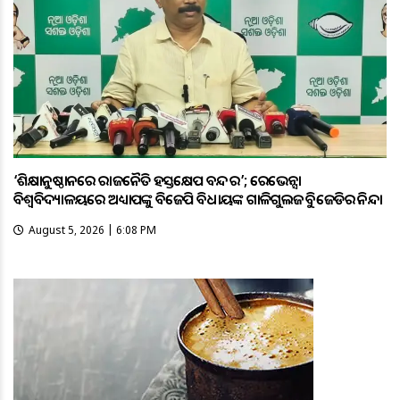
‘ଶିକ୍ଷାନୁଷ୍ଠାନରେ ରାଜନୈତିକ ହସ୍ତକ୍ଷେପ ବନ୍ଦ କର’; ରେଭେନ୍ସା
ବିଶ୍ୱବିଦ୍ୟାଳୟରେ ଅଧ୍ୟାପକଙ୍କୁ ବିଜେପି ବିଧାୟକଙ୍କ ଗାଳିଗୁଲଜକୁ ବିଜେଡିର ନିନ୍ଦା
August 5, 2026 | 6:08 PM