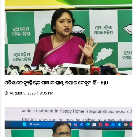
ଓଡ଼ିଶାରେ ନ୍ୟୁକ୍ଲିୟର ପାୱାର ପ୍ଲାଣ୍ଟ ବସାଇ ଦେବୁନାହିଁ – BJD
August 5, 2026 | 8:35 PM