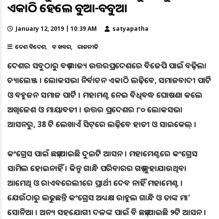
ଏକାଠି ହେଲେ ବୁଆ-ବବୁଆ
January 12, 2019 | 10:39 AM
satyapatha
ଦେଶ ବିଦେଶ
ବଡ ଖବର
ରାଜନୀତି
ଦେଶର ସବୁଠାରୁ ବଡ଼ ରାଜ୍ୟ ଉତ୍ତରପ୍ରଦେଶରେ ବିଜେପି ପାଇଁ ବଢ଼ିଲା
ଚ୍ୟାଲେଞ୍ଜ । ଲୋକସଭା ନିର୍ବାଚନ ଏକାଠି ଲଢ଼ିବେ, ସମାଜବାଦୀ ପାର୍ଟି
ଓ ବହୁଜନ ସମାଜ ପାର୍ଟି । ମହାମଣ୍ଟ ନେଇ ବିଧିବଦ୍ଧ ଘୋଷଣା କଲେ
ଅଖିଳେଶ ଓ ମାୟାବତୀ । ଉତ୍ତର ପ୍ରଦେଶର ୮୦ ଲୋକସଭା
ଆସନରୁ, 38 ଟି ଲେଖାଏଁ ସିଟ୍‌ରେ ଲଢ଼ିବେ ହାତୀ ଓ ସାଇକେଲ୍‌ ।
କଂଗ୍ରେସ ପାଇଁ ଛଡ଼ାଯାଇଛି ଦୁଇଟି ଆସନ । ମହାମେଣ୍ଟରେ କଂଗ୍ରେସ
ସାମିଲ ହୋଇନାହିଁ । କିନ୍ତୁ ଗାନ୍ଧି ପରିବାରର ଗଡ଼ କୁହାଯାଉଥିବା
ଆମେଥି ଓ ରାଏବରେଲୀରେ ପ୍ରାର୍ଥୀ ଦେବ ନାହିଁ ମହାମେଣ୍ଟ ।
ଯେଉଁଠାରୁ ଲଢୁଛନ୍ତି କଂଗ୍ରେସ ଅଧ୍ୟକ୍ଷ ରାହୁଲ ଗାନ୍ଧି ଓ ତାଙ୍କ ମା’
ସୋନିଆ । ଅନ୍ୟ ସହଯୋଗୀ ଦଳଙ୍କ ପାଇଁ ବି ଛଡ଼ାଯାଇଛି ୨ଟି ଆସନ ।