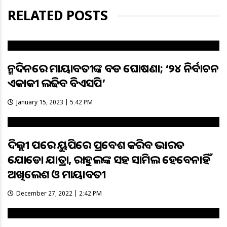
RELATED POSTS
ଜନ୍ମଦିନରେ ମାୟାବତୀଙ୍କ ବଡ ଘୋଷଣା; ‘୨୪ ନିର୍ବାଚନ
ଏକାକୀ ଲଢିବ ବିଏସପି’
January 15, 2023 | 5:42 PM
ଦିଲ୍ଲୀ ପରେ ୟୁପିରେ ପ୍ରବେଶ କରିବ ଭାରତ
ଯୋଡୋ ଯାତ୍ରା, ରାହୁଲଙ୍କ ସହ ସାମିଲ ହେବେନାହିଁ
ଅଖିଲେଶ ଓ ମାୟାବତୀ
December 27, 2022 | 2:42 PM