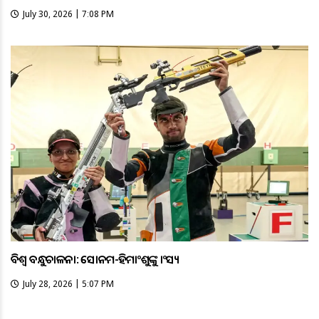
July 30, 2026 | 7:08 PM
ବିଶ୍ବ ବନ୍ଧୁକଚାଳନା: ସୋନମ-ହିମାଂଶୁଙ୍କୁ କାଂସ୍ୟ
July 28, 2026 | 5:07 PM