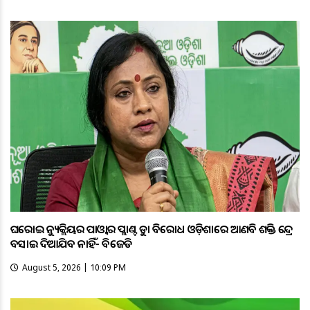
ଘରୋଇ ନ୍ୟୁକ୍ଲିୟର ପାଓ୍ବାର ପ୍ଲାଣ୍ଟକୁ କଡ଼ା ବିରୋଧ ଓଡ଼ିଶାରେ ଆଣବିକ ଶକ୍ତି କେନ୍ଦ୍ର
ବସାଇ ଦିଆଯିବ ନାହିଁ- ବିଜେଡି
August 5, 2026 | 10:09 PM