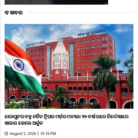
ବଡ ଖବର
କୋରାପୁଟର ବହୁ ଚର୍ଚ୍ଚିତ ଟ୍ରିପର ମର୍ଡ଼ର ମାମଲା ୨୨ ବର୍ଷ ପରେ ନିର୍ଦ୍ଦୋଷରେ
ଖଲାସ ହେଲେ ଅର୍ଜୁନ
August 5, 2026 | 10:16 PM