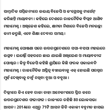
ସାମ୍ବାଦିକ ସମ୍ମିଳନୀରେ ଉଭୟ ବିଜେପି ଓ କଂଗ୍ରେସକୁ ଟାର୍ଗେଟ୍‌
କରିଛନ୍ତି ମାୟାବତୀ । କହିଲେ ଦେଶରେ ରାଜନୈତିକ ବିପ୍ଲବ ଆଣିବ
ମହାମେଣ୍ଟ । ଅଖିଳେଶ କହିଲେ, କ୍ଷମତା ନିଶାରେ ବିଜେପି ମନଇଚ୍ଛା
କାମ କରୁଛି, ଏବେ ଶିକ୍ଷା ଦେବାର ସମୟ ।
ମହାମେଣ୍ଟ ଘୋଷଣା ପରେ ଉତ୍ତରପ୍ରଦେଶରେ ସପା-ବସପା ମହଲରେ
ଉତ୍ସବ । ଲକ୍ଷ୍ନୌ ସହରରେ ଛାଇ ଯାଇଛି ଅଖିଲେଶ ଓ ମାୟାବତୀଙ୍କ
ପୋଷ୍ଟର । କିନ୍ତୁ ବିଜେପି କହିଛି ୟୁପିରେ କିଛି ଫରକ ପକାଇବନି
ମହାମେଣ୍ଟ । ରାଜନୈତିକ ଅସ୍ଥିତ୍ବ ବଞ୍ଚାଇବାକୁ ଏକ୍‌ ହୋଇଛି ପରସ୍ପର
ମୁହଁ ଦେଖିବାକୁ ଚାହୁଁ ନଥିବା ବୁଆ ଓ ବବୁଆ ।
ଦିଲ୍ଲୀରେ କିଏ ହେବ ରାଜା ତାହା ଅନେକାଂଶରେ ସ୍ଥିର କରେ
ଉତ୍ତରପ୍ରଦେଶର ଫଳାଫଳ । ରାଜ୍ୟରେ ରହିଛି 80 ଲୋକସଭା
ଆସନ । 2014ରେ ଏଥିରୁ 71ଟି ଆସନ ଜିତି ଏକାକୀ ବହୁମତ ହାସଲ