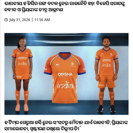
ଭାରତୀୟ ହକି ଜର୍ସିର ରଙ୍ଗ ବଦଳକୁ ନେଇ ରାଜନୈତିକ ଝଡ଼: ବିଜେପି ସରକାରଙ୍କୁ
ନବୀନ ଓ ପ୍ରିୟଙ୍କାଙ୍କ ତୀବ୍ର ଆକ୍ରମଣ
July 31, 2026 | 11:56 AM
ହକି ଟିମ୍‌ର ଗେରୁଆ ଜର୍ସିକୁ ନେଇ ସଂସଦରୁ ମୈଦାନ ଯାଏଁ ରାଜନୀତି; ପ୍ରିୟଙ୍କାଙ୍କ
ସମାଲୋଚନା, ସ୍ପଷ୍ଟୀକରଣ ରଖିଲେ ଦିଲ୍ଲୀପ ତିର୍କୀ