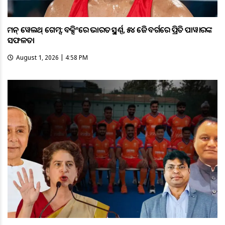
କମନ୍ ୱେଲଥ୍ ଗେମ୍ସ: ବକ୍ସିଂରେ ଭାରତକୁ ସ୍ବର୍ଣ୍ଣ, ୫୪ କେଜି ବର୍ଗରେ ପ୍ରିତି ପାୱାରଙ୍କ
ସଫଳତା
August 1, 2026 | 4:58 PM