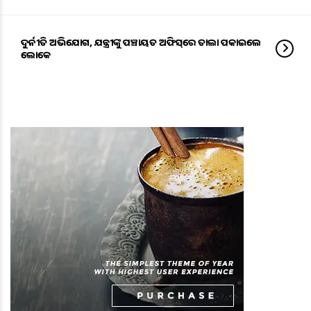
ଦୁର୍ନୀତି ଅଭିଯୋଗ, ଯନ୍ତ୍ରୀଙ୍କୁ ପଞ୍ଚାୟତ ଅଫିସ୍‌ରେ ତାଲା ପକାଇଲେ
ଲୋକେ