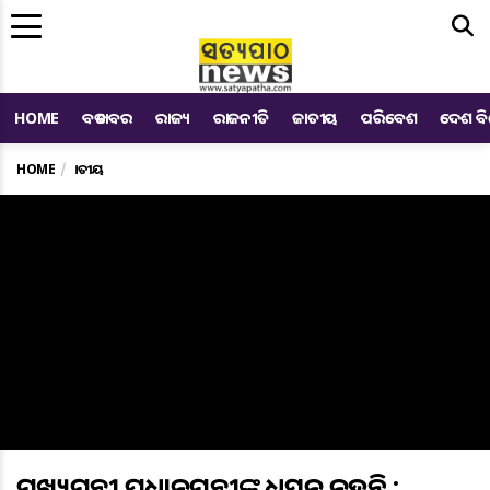
Me
HOME
ବଡ ଖବର
ରାଜ୍ୟ
ରାଜନୀତି
ଜାତୀୟ
ପରିବେଶ
ଦେଶ ବ
HOME
ଜାତୀୟ
ମୁଖ୍ୟମନ୍ତ୍ରୀ ପ୍ରଧାନମନ୍ତ୍ରୀଙ୍କ ଅଧସ୍ତନ ନୁହନ୍ତି :