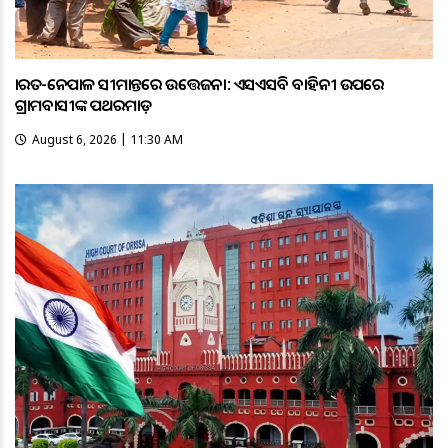
ଭାରତ-ନେପାଳ ସୀମାନ୍ତରେ ଉତ୍ତେଜନା: ଏସଏସବି ବାହିନୀ ଉପରେ
ଗ୍ରାମବାସୀଙ୍କ ପଥରମାଡ଼
August 6, 2026 | 11:30 AM