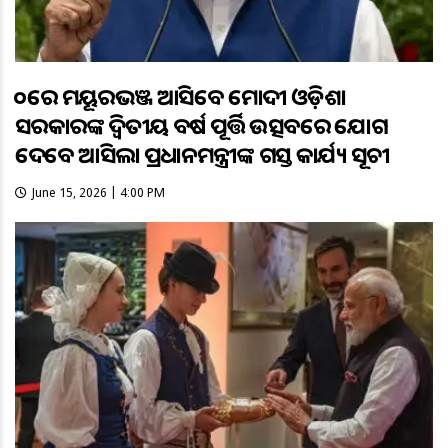
୨୦ରେ ମୟୂରଭଞ୍ଜ ଆସିବେ ମୋଦୀ ଓଡ଼ିଶା
ସରକାରଙ୍କ ଦ୍ବିତୀୟ ବର୍ଷ ପୂର୍ତ୍ତି ଉତ୍ସବରେ ଯୋଗ
ଦେବେ ଆସିଲା ପ୍ରଧାନମନ୍ତ୍ରୀଙ୍କ ଗସ୍ତ କାର୍ଯ୍ୟ ସୂଚୀ
June 15, 2026 | 4:00 PM