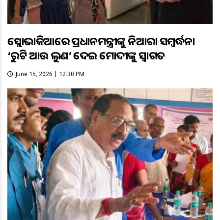
ସ୍ଲୋଭାକିଆରେ ପ୍ରଧାନମନ୍ତ୍ରୀଙ୍କୁ ନିଆରା ସମ୍ବର୍ଦ୍ଧନା
‘ରୁଟି ଆଉ ଲୁଣ’ ଦେଇ ମୋଦୀଙ୍କୁ ସ୍ୱାଗତ
June 15, 2026 | 12:30 PM