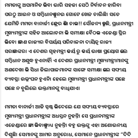
ମମତାଙ୍କୁ ଅପମାନିତ କରିବା ଭାରି ସହଜ। ସେଠି ନିର୍ବାଚନ ହାରିବା
ପରଠୁ ଆଇନ ଓ ସମ୍ବିଧାନକୁ ନେଇ ଗୋଟେ ଖେଳ ଚାଲିଛି। ସତେ
ଯେମିତି ମମତା ବାନାର୍ଜୀ କେନ୍ଦ୍ରର କିଣା ଚାକର!! ସୌଜନ୍ୟ କହୁଛି, ପ୍ରଧାନମନ୍ତ୍ରୀ
ମୁଖ୍ୟମନ୍ତ୍ରୀଙ୍କ ସହିତ ଆଲୋଚନା କରି ସମୀକ୍ଷା ବୈଠକର ଏଜେଣ୍ଡା ସ୍ଥିର
କରିବେ। କାରଣ ରାଜ୍ୟର ବିପର୍ୟୟ ପରିଚାଳନା ଦାୟିତ୍ଵ ରାଜ୍ୟ
ସରକାରଙ୍କର। ଏ ଦେଶର ଗୃହମନ୍ତ୍ରୀ କଦର୍ୟ ରୁ କଦର୍ୟ ଭାଷା ପ୍ରୟୋଗ କଲେ
ସମ୍ବିଧାନ ଅଶୁଦ୍ଧ ହୁଏନାହିଁ। ଏ ଦେଶର ପ୍ରଧାନମନ୍ତ୍ରୀ ମୁଖ୍ୟମନ୍ତ୍ରୀମାନଙ୍କୁ
ଅଣଦେଖା କରି ସିଧା ଜିଲାପାଳମାନଙ୍କ ସାଙ୍ଗେ ସମୀକ୍ଷା କଲେ ସଙ୍ଘୀୟ
ବ୍ୟବସ୍ଥା ଉଲ୍ଲଂଘନ ହୁଏନି। ହେଲେ ମୁଖ୍ୟମନ୍ତ୍ରୀ ପ୍ରଧାନମନ୍ତ୍ରୀଙ୍କ ପଛେ
ପଛେ ନ ବୁଲିଲେ ଭକ୍ତମାନଙ୍କୁ ବାଧିଯାଏ।
ମମତା ବାନାର୍ଜୀ ଆଜି ସ୍ପଷ୍ଟ କରିଦେଲେ ଯେ ସଙ୍ଘୀୟ ବ୍ୟବସ୍ଥାରେ
ମୁଖ୍ୟମନ୍ତ୍ରୀ ପ୍ରଧାନମନ୍ତ୍ରୀଙ୍କ ଅଧସ୍ତନ ନୁହନ୍ତି। ସେ ପ୍ରଧାନମନ୍ତ୍ରୀଙ୍କ
ଏଜେଣ୍ଡାରେ କାମ କରିବାକୁ ବାଧ୍ୟ ନୁହନ୍ତି। ବହୁ ଭକ୍ତଙ୍କୁ ଏହା ଅଶୋଭନୀୟ
ଦିଶୁଛି। ସେମାନଙ୍କୁ ଆମର ଅନୁରୋଧ, ସେମାନେ ପ୍ରଧାନମନ୍ତ୍ରୀଙ୍କ “ଦିଦି