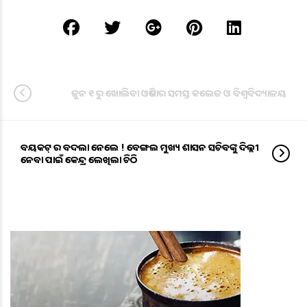
ଜୁନ ୧ ରୁ ଖୋଲିବା ଓଡିଶାର ସମସ୍ତ କଲେଜ ଓ ବିଶ୍ୱବିଦ୍ୟାଳୟ
ବୟକଟ୍ ର ବଦଲା ନେଲେ ! ବେଙ୍ଗଲ ମୁଖ୍ୟ ଶାସନ ସଚିବଙ୍କୁ ଦିଲ୍ଲୀ
ନେବା ପାଇଁ କେନ୍ଦ୍ର ଲେଖିଲା ଚିଠି