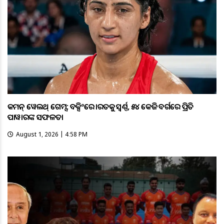
କମନ୍ ୱେଲଥ୍ ଗେମ୍ସ: ବକ୍ସିଂରେ ଭାରତକୁ ସ୍ବର୍ଣ୍ଣ, ୫୪ କେଜି ବର୍ଗରେ ପ୍ରିତି
ପାୱାରଙ୍କ ସଫଳତା
August 1, 2026 | 4:58 PM