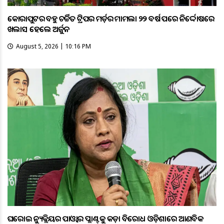
କୋରାପୁଟର ବହୁ ଚର୍ଚ୍ଚିତ ଟ୍ରିପର ମର୍ଡ଼ର ମାମଲା ୨୨ ବର୍ଷ ପରେ ନିର୍ଦ୍ଦୋଷରେ
ଖଲାସ ହେଲେ ଅର୍ଜୁନ
August 5, 2026 | 10:16 PM
ଘରୋଇ ନ୍ୟୁକ୍ଲିୟର ପାଓ୍ବାର ପ୍ଲାଣ୍ଟକୁ କଡ଼ା ବିରୋଧ ଓଡ଼ିଶାରେ ଆଣବିକ