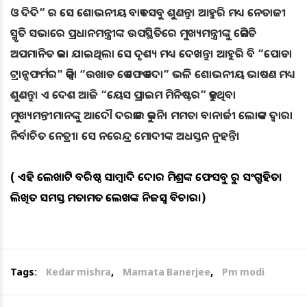
ଓ ଦିଦି” ର ସେ ଶୋଭନୀୟ ବାକ୍ୟ ସବୁ ଶୁଣନ୍ତୁ। ଆହୁରି ମଧ୍ୟ ନେତାଜୀ
ସ୍ମୃତି ସଭାରେ ପ୍ରଧାନମନ୍ତ୍ରୀଙ୍କ ଉପସ୍ଥିତିରେ ମୁଖ୍ୟମନ୍ତ୍ରୀଙ୍କୁ କେମିତି
ଅପମାନିତ କରା ଯାଇଥିଲା ସେ ଦୃଶ୍ୟ ମଧ୍ୟ ଦେଖନ୍ତୁ। ଆହୁରି ବି “ପୋଡା
ଟ୍ରାନ୍ସଫର୍ମର” କିମ୍ବା “ଉଖାଡ କେ ଫେକ ଦୋ” ଭଳି ଶୋଭନୀୟ ଭାଷଣ ମଧ୍ୟ
ଶୁଣନ୍ତୁ। ଏ ଦେଶ ଆଜି “ୟେସ ପ୍ରାଇମ ମିନିଷ୍ଟର” କହୁଥିବା
ମୁଖ୍ୟମନ୍ତୀମାନଙ୍କୁ ଆଦୌ ଦରକାର କରୁନି। ମମତା ବାନାର୍ଜୀ ଲୋକଙ୍କ ଦ୍ଵାରା
ନିର୍ବାଚିତ ନେତ୍ରୀ। ସେ ନରେନ୍ଦ୍ର ମୋଦୀଙ୍କ ଅଧସ୍ତନ ନୁହନ୍ତି।
( ଏହି ଲେଖାଟି ବରିଷ୍ଠ ସାମ୍ୱାଦିକ କେଦାର ମିଶ୍ରଙ୍କ ଫେସବୁକ୍ ରୁ ସଂଗ୍ରୃହିତ।
ଲିଖିତ ସମସ୍ତ ମତାମତ ଲେଖକଙ୍କ ନିଜସ୍ୱ ବିଚାର।)
Tags:
Kedar mishra
,
Mamata Banerjee
,
Pm modi