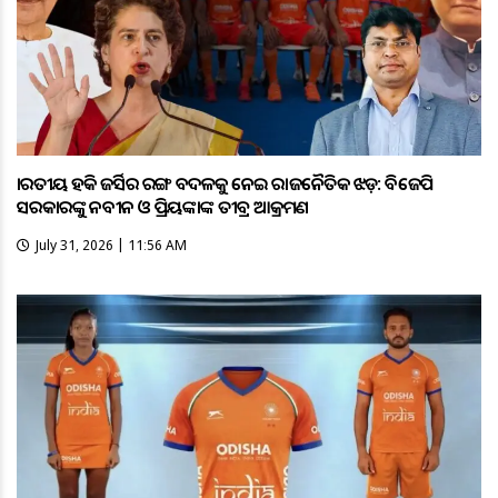
ଭାରତୀୟ ହକି ଜର୍ସିର ରଙ୍ଗ ବଦଳକୁ ନେଇ ରାଜନୈତିକ ଝଡ଼: ବିଜେପି
ସରକାରଙ୍କୁ ନବୀନ ଓ ପ୍ରିୟଙ୍କାଙ୍କ ତୀବ୍ର ଆକ୍ରମଣ
July 31, 2026 | 11:56 AM