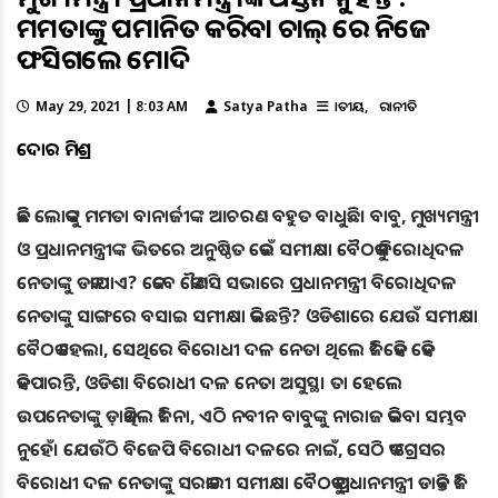
ମମତାଙ୍କୁ ଅପମାନିତ କରିବା ଚାଲ୍ ରେ ନିଜେ
ଫସିଗଲେ ମୋଦି
May 29, 2021 | 8:03 AM
Satya Patha
ଜାତୀୟ
ରାଜନୀତି
କେଦାର ମିଶ୍ର
କିଛି ଲୋକଙ୍କୁ ମମତା ବାନାର୍ଜୀଙ୍କ ଆଚରଣ ବହୁତ ବାଧୁଛି। ବାବୁ, ମୁଖ୍ୟମନ୍ତ୍ରୀ
ଓ ପ୍ରଧାନମନ୍ତ୍ରୀଙ୍କ ଭିତରେ ଅନୁଷ୍ଠିତ କେଉଁ ସମୀକ୍ଷା ବୈଠକକୁ ବିରୋଧିଦଳ
ନେତାଙ୍କୁ ଡକାଯାଏ? କେବେ କୌଣସି ସଭାରେ ପ୍ରଧାନମନ୍ତ୍ରୀ ବିରୋଧିଦଳ
ନେତାଙ୍କୁ ସାଙ୍ଗରେ ବସାଇ ସମୀକ୍ଷା କରିଛନ୍ତି? ଓଡିଶାରେ ଯେଉଁ ସମୀକ୍ଷା
ବୈଠକ ହେଲା, ସେଥିରେ ବିରୋଧୀ ଦଳ ନେତା ଥିଲେ କି? କେହି କେହି
କହିପାରନ୍ତି, ଓଡିଶା ବିରୋଧୀ ଦଳ ନେତା ଅସୁସ୍ଥ। ତା ହେଲେ
ଉପନେତାଙ୍କୁ ଡ଼ାକିଥିଲ କି? ନା, ଏଠି ନବୀନ ବାବୁଙ୍କୁ ନାରାଜ କରିବା ସମ୍ଭବ
ନୁହେଁ। ଯେଉଁଠି ବିଜେପି ବିରୋଧୀ ଦଳରେ ନାଇଁ, ସେଠି କଂଗ୍ରେସର
ବିରୋଧୀ ଦଳ ନେତାଙ୍କୁ ସରକାରୀ ସମୀକ୍ଷା ବୈଠକକୁ ପ୍ରଧାନମନ୍ତ୍ରୀ ଡାକନ୍ତି କି?