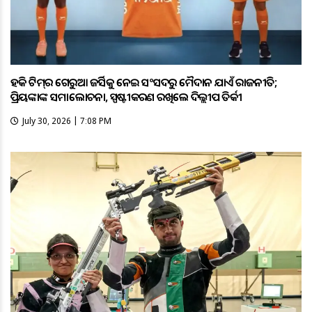
ହକି ଟିମ୍‌ର ଗେରୁଆ ଜର୍ସିକୁ ନେଇ ସଂସଦରୁ ମୈଦାନ ଯାଏଁ ରାଜନୀତି;
ପ୍ରିୟଙ୍କାଙ୍କ ସମାଲୋଚନା, ସ୍ପଷ୍ଟୀକରଣ ରଖିଲେ ଦିଲ୍ଲୀପ ତିର୍କୀ
July 30, 2026 | 7:08 PM