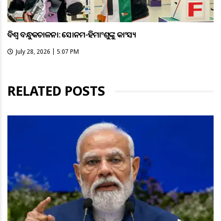
ବିଶ୍ବ ବନ୍ଧୁକଚାଳନା: ସୋନମ-ହିମାଂଶୁଙ୍କୁ କାଂସ୍ୟ
July 28, 2026 | 5:07 PM
RELATED POSTS