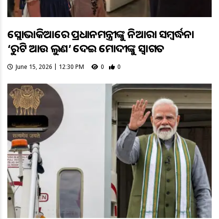
ସ୍ଲୋଭାକିଆରେ ପ୍ରଧାନମନ୍ତ୍ରୀଙ୍କୁ ନିଆରା ସମ୍ବର୍ଦ୍ଧନା
‘ରୁଟି ଆଉ ଲୁଣ’ ଦେଇ ମୋଦୀଙ୍କୁ ସ୍ୱାଗତ
June 15, 2026 | 12:30 PM
0
0