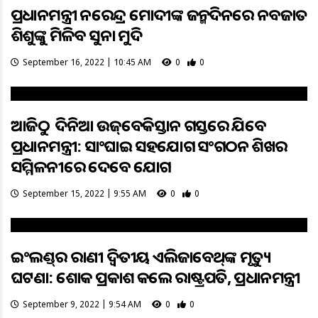
ପ୍ରଧାନମନ୍ତ୍ରୀ ନରେନ୍ଦ୍ର ମୋଦୀଙ୍କ ଜନ୍ମଦିନରେ ନବଜାତ
ଶିଶୁଙ୍କୁ ମିଳିବ ସୁନା ମୁଦି
September 16, 2022 | 10:45 AM
0
0
ଆଜିଠୁ ୨ ଦିନିଆ ଉଜ୍‌ବେକିସ୍ତାନ ଗସ୍ତରେ ଯିବେ
ପ୍ରଧାନମନ୍ତ୍ରୀ: ସାଂଘାଇ ସହଯୋଗ ସଂଗଠନ ଶିଖର
ସମ୍ମିଳନୀରେ ଦେବେ ଯୋଗ
September 15, 2022 | 9:55 AM
0
0
ଇଂଲଣ୍ଡ୍‌ର ରାଣୀ ଦ୍ବିତୀୟ ଏଲିଜାବେଥ୍‌ଙ୍କ ମୃତ୍ୟୁ
ଘଟଣା: ଶୋକ ପ୍ରକାଶ କଲେ ରାଷ୍ଟ୍ରପତି, ପ୍ରଧାନମନ୍ତ୍ରୀ
September 9, 2022 | 9:54 AM
0
0