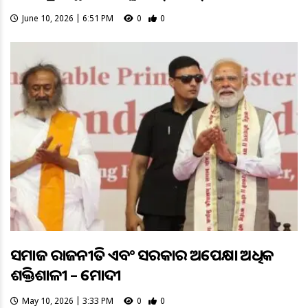
June 10, 2026 | 6:51 PM
0
0
ସମାଜ ରାଜନୀତି ଏବଂ ସରକାର ଅପେକ୍ଷା ଅଧିକ
ଶକ୍ତିଶାଳୀ – ମୋଦୀ
May 10, 2026 | 3:33 PM
0
0