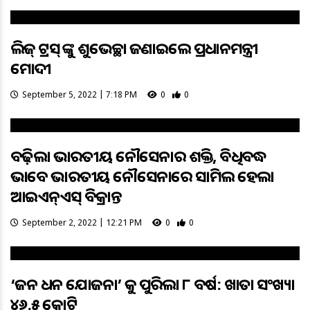
ଲିଜ୍ ଟ୍ରସ୍ ଙ୍କୁ ଶୁଭେଚ୍ଛା ଜଣାଇଲେ ପ୍ରଧାନମନ୍ତ୍ରୀ
ମୋଦୀ
September 5, 2022 | 7:18 PM
0
0
ବଢ଼ିଲା ଭାରତୀୟ ନୌସେନାର ଶକ୍ତି, ବିଧିବଦ୍ଧ
ଭାବେ ଭାରତୀୟ ନୌସେନାରେ ସାମିଲ ହେଲା
ଆଇଏନ୍ଏସ୍ ବିକ୍ରାନ୍ତ
September 2, 2022 | 12:21 PM
0
0
‘ଜନ ଧନ ଯୋଜନା’ କୁ ପୁରିଲା ୮ ବର୍ଷ: ଖାତା ସଂଖ୍ୟା
୪୬.୨୫ କୋଟି