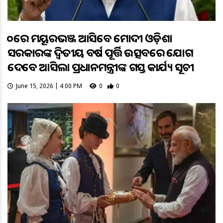
୨୦ରେ ମୟୂରଭଞ୍ଜ ଆସିବେ ମୋଦୀ ଓଡ଼ିଶା
ସରକାରଙ୍କ ଦ୍ବିତୀୟ ବର୍ଷ ପୂର୍ତ୍ତି ଉତ୍ସବରେ ଯୋଗ
ଦେବେ ଆସିଲା ପ୍ରଧାନମନ୍ତ୍ରୀଙ୍କ ଗସ୍ତ କାର୍ଯ୍ୟ ସୂଚୀ
June 15, 2026 | 4:00 PM
0
0