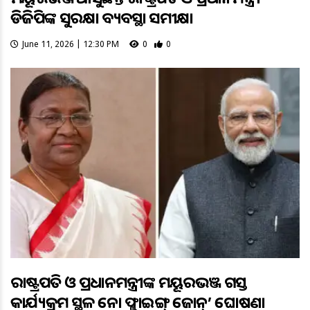
ଡିଜିପିଙ୍କ ସୁରକ୍ଷା ବ୍ୟବସ୍ଥା ସମୀକ୍ଷା
June 11, 2026 | 12:30 PM
0
0
ରାଷ୍ଟ୍ରପତି ଓ ପ୍ରଧାନମନ୍ତ୍ରୀଙ୍କ ମୟୂରଭଞ୍ଜ ଗସ୍ତ
କାର୍ଯ୍ୟକ୍ରମ ସ୍ଥଳ ନୋ ଫ୍ଲାଇଙ୍ଗ୍ ଜୋନ୍’ ଘୋଷଣା