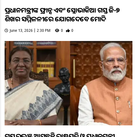
ପ୍ରଧାନମନ୍ତ୍ରୀଙ୍କ ଫ୍ରାନ୍ସ ଏବଂ ସ୍ଲୋଭାକିଆ ଗସ୍ତ ଜି-୭
ଶିଖର ସମ୍ମିଳନୀରେ ଯୋଗଦେବେ ମୋଦି
June 13, 2026 | 2:30 PM
0
0
ମୟୂରଭଞ୍ଜ ଆସୁଛନ୍ତି ରାଷ୍ଟ୍ରପତି ଓ ପ୍ରଧାନମନ୍ତ୍ରୀ