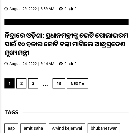
August 29, 2022 | 8:59 AM
0
0
ନିଦ୍ରାରେ ଓଡ଼ିଶା: ପ୍ରଧାନମନ୍ତ୍ରୀଙ୍କୁ ଭେଟି ପୋଲାଭରମ
ପାଇଁ ୧୦ ହଜାର କୋଟି ଟଙ୍କା ମାଗିଲେ ଆନ୍ଧ୍ରପ୍ରଦେଶ
ମୁଖ୍ୟମନ୍ତ୍ରୀ
August 24, 2022 | 9:14 AM
0
0
…
1
2
3
13
NEXT »
TAGS
aap
amit saha
Arvind kejeriwal
bhubaneswar