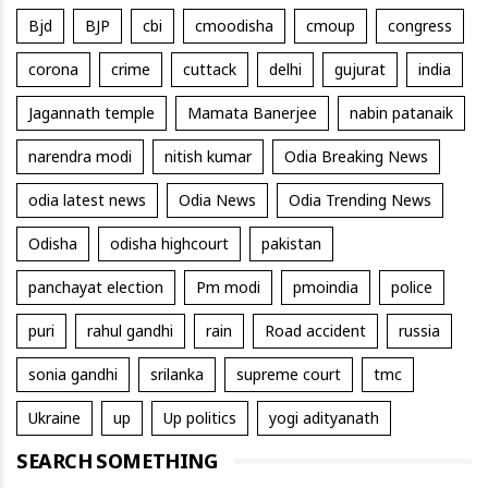
Bjd
BJP
cbi
cmoodisha
cmoup
congress
corona
crime
cuttack
delhi
gujurat
india
Jagannath temple
Mamata Banerjee
nabin patanaik
narendra modi
nitish kumar
Odia Breaking News
odia latest news
Odia News
Odia Trending News
Odisha
odisha highcourt
pakistan
panchayat election
Pm modi
pmoindia
police
puri
rahul gandhi
rain
Road accident
russia
sonia gandhi
srilanka
supreme court
tmc
Ukraine
up
Up politics
yogi adityanath
SEARCH SOMETHING