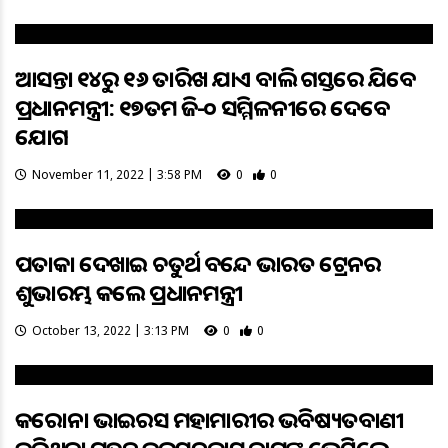
ଆସନ୍ତା ୧୪ରୁ ୧୬ ତାରିଖ ଯାଏ ବାଲି ଗସ୍ତରେ ଯିବେ
ପ୍ରଧାନମନ୍ତ୍ରୀ: ୧୭ତମ ଜି-୨୦ ସମ୍ମିଳନୀରେ ଦେବେ
ଯୋଗ
November 11, 2022 | 3:58 PM
0
0
ପତାକା ଦେଖାଇ ଚତୁର୍ଥ ବନ୍ଦେ ଭାରତ ଟ୍ରେନର
ଶୁଭାରମ୍ଭ କଲେ ପ୍ରଧାନମନ୍ତ୍ରୀ
October 13, 2022 | 3:13 PM
0
0
କରୋନା ଭାଇରସ ମହାମାରୀର ଭବିଷ୍ୟତବାଣୀ