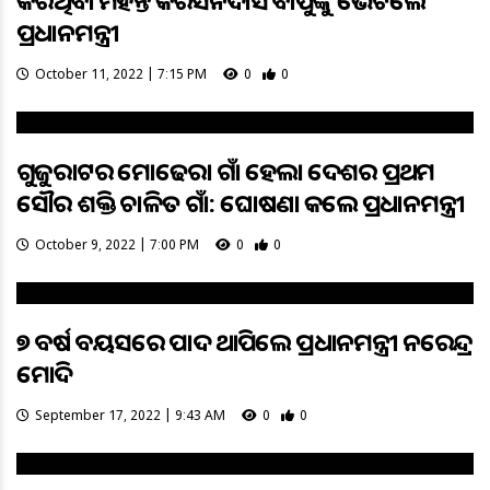
କରିଥିବା ମହନ୍ତ କରସନଦାସ ବାପୁଙ୍କୁ ଭେଟିଲେ
ପ୍ରଧାନମନ୍ତ୍ରୀ
October 11, 2022 | 7:15 PM
0
0
ଗୁଜୁରାଟର ମୋଢେରା ଗାଁ ହେଲା ଦେଶର ପ୍ରଥମ
ସୌର ଶକ୍ତି ଚାଳିତ ଗାଁ: ଘୋଷଣା କଲେ ପ୍ରଧାନମନ୍ତ୍ରୀ
October 9, 2022 | 7:00 PM
0
0
୭୨ ବର୍ଷ ବୟସରେ ପାଦ ଥାପିଲେ ପ୍ରଧାନମନ୍ତ୍ରୀ ନରେନ୍ଦ୍ର
ମୋଦି
September 17, 2022 | 9:43 AM
0
0