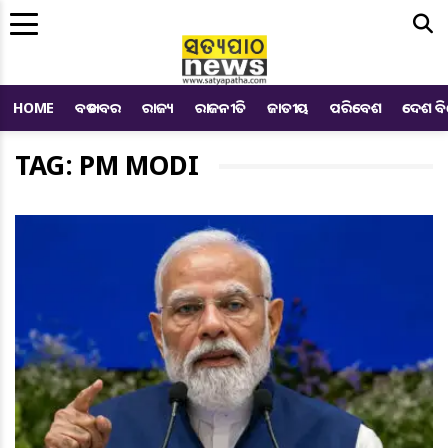
Me
HOME
ବଡ ଖବର
ରାଜ୍ୟ
ରାଜନୀତି
ଜାତୀୟ
ପରିବେଶ
ଦେଶ ବ
TAG: PM MODI