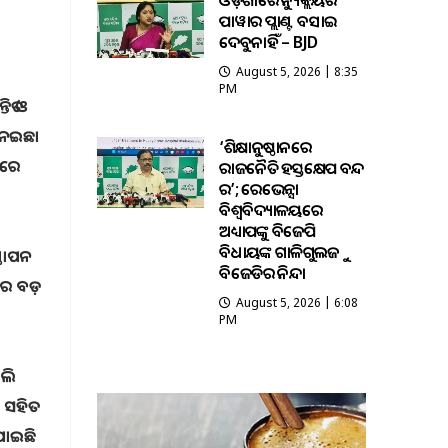
ଓଡ଼ିଶାରେ ନ୍ୟୁକ୍ଲିୟର
ପାୱାର ପ୍ଲାଣ୍ଟ ବସାଇ
ଦେବୁନାହିଁ – BJD
August 5, 2026 | 8:35
PM
ିତ ଓ
 ମନଇଛା
‘ଶିକ୍ଷାନୁଷ୍ଠାନରେ
ବରେ
ରାଜନୈତିକ ହସ୍ତକ୍ଷେପ ବନ୍ଦ
କର’; ରେଭେନ୍ସା
ବିଶ୍ୱବିଦ୍ୟାଳୟରେ
ଅଧ୍ୟାପକଙ୍କୁ ବିଜେପି
ବିଧାୟକଙ୍କ ଗାଳିଗୁଲଜକୁ
୍ଥାପନ
ବିଜେଡିର ନିନ୍ଦା
କର ବଡ଼
August 5, 2026 | 6:08
PM
ୋଲି
 ସହିତ
ଯାଇଛି