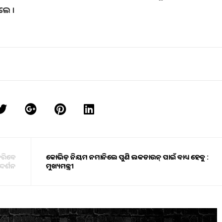
ଲେ ।
 କରିବେ
କୋଭିଡ୍ ନିୟମ ନମାନିଲେ ପୁଣି ଲକଡାଉନ୍‍ ପାଇଁ ବାଧ୍ୟ ହେବୁ :
ଦର୍ଶନ
ମୁଖ୍ୟମନ୍ତ୍ରୀ