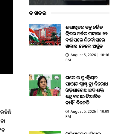
ବଡ ଖବର
କୋରାପୁଟର ବହୁ ଚର୍ଚ୍ଚିତ
ଟ୍ରିପର ମର୍ଡ଼ର ମାମଲା ୨୨
ବର୍ଷ ପରେ ନିର୍ଦ୍ଦୋଷରେ
ଖଲାସ ହେଲେ ଅର୍ଜୁନ
August 5, 2026 | 10:16
PM
ଘରୋଇ ନ୍ୟୁକ୍ଲିୟର
ପାଓ୍ବାର ପ୍ଲାଣ୍ଟକୁ କଡ଼ା ବିରୋଧ
ଓଡ଼ିଶାରେ ଆଣବିକ ଶକ୍ତି
କେନ୍ଦ୍ର ବସାଇ ଦିଆଯିବ
ନାହିଁ- ବିଜେଡି
 ରହିଛି
August 5, 2026 | 10:09
PM
ୋନା
ଟନ