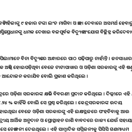
ତି ମହିଳାଙ୍କୁ ୯ ହଜାର ଟଙ୍କା ଲଂଚ ମାଗିବା ଓ ତାହା ଦେବାରେ ଅସମର୍ଥ ହେବାର
ା ପ୍ରଧାନଙ୍କୁ ଧମକ ଦେଖାଇ ବଳପୂର୍ବକ ବିଦ୍ୟୁତ ସଂଯୋଗ ବିଚ୍ଛିନ୍ନ କରିଦେବ
ମାନେ ବିନା ବିଦ୍ୟୁତରେ ଅନ୍ଧାରରେ ପାଠ ପଢ଼ିପାରୁ ନାହାଁନ୍ତି । ଜନସାଧାର
କ ଅତିଷ୍ଠ ହୋଇପଡ଼ିଥିବା ବେଳେ ଟାଟାପାୱାର ଓ ଓଡ଼ିଶା ସରକାରଙ୍କୁ ଏହି ଷଣ୍
ାପକ ଆନ୍ଦୋଳନ କରାଯିବ ବୋଲି ପ୍ରକାଶ କରିଥିଲେ ।
ତ୍ରରେ ଓଡ଼ିଶା ସରକାରଙ୍କ କ୍ଷତିର ବିବରଣୀ ପ୍ରଦାନ କରିଥିଲେ । ଦିଲ୍ଲୀରେ ଏହି କ୍
୮.୨୪ % କାହିଁକି ବୋଲି ସେ ପ୍ରଶ୍ନ କରିଥିଲେ । କେନ୍ଦ୍ରସରକାରଙ୍କ ଉଦୟ
ାରିତ ହୋଇଥିଲା ବେଳେ ଓଡ଼ିଶା ସରକାରଙ୍କୁ ଏହି ଲକ୍ଷସ୍ଥଳରେ ପଂହଚିବାକୁ ଆଉ
୍ରୀୟ ଆର୍ଥିକ ଅନୁଦାନ ଓ ପ୍ରୋତ୍ସାହନ ରାଶି ବାବଦରେ ରାଜ୍ୟ ଯେଉଁ ସହାୟତ
 ଚେତାବନୀ ଦେଇଥିଲେ । ଏହି ସାମ୍ବାଦିକ ସମ୍ମିଳନୀକୁ ପିସିସି ଗଣମାଧ୍ୟମ