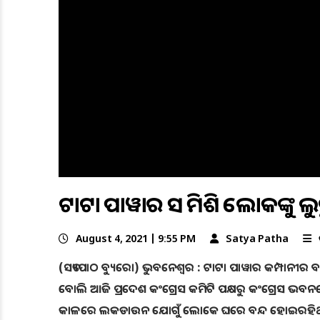
ଟାଟା ପାୱାର ସହ ମିଶି ଲୋକଙ୍କୁ ଲ
August 4, 2021 | 9:55 PM
Satya Patha
(ସତ୍ୟପାଠ ବ୍ୟୁରୋ) ଭୁବନେଶ୍ୱର : ଟାଟା ପାୱାର କମ୍ପାନୀର ବହ
ବୋଲି ଆଜି ପ୍ରଦେଶ କଂଗ୍ରେସ କମିଟି ପକ୍ଷରୁ କଂଗ୍ରେସ ଭ
କାଳରେ ଲକଡାଉନ ଯୋଗୁଁ ଲୋକେ ଘରେ ବନ୍ଦ ହୋଇରହିଥିବା 