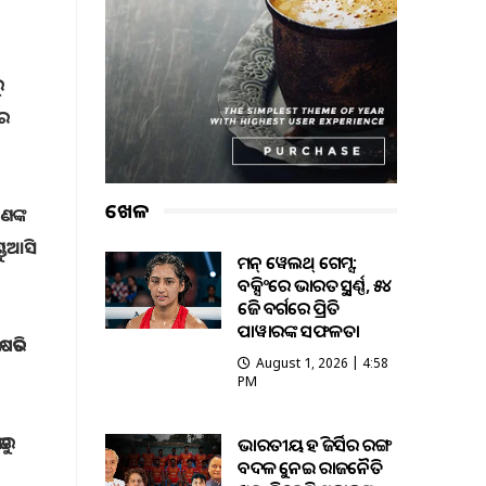
ୁ
ାର
ଖେଳ
ଣଙ୍କ
ଡୁଆସି
କମନ୍ ୱେଲଥ୍ ଗେମ୍ସ:
ବକ୍ସିଂରେ ଭାରତକୁ ସ୍ବର୍ଣ୍ଣ, ୫୪
କେଜି ବର୍ଗରେ ପ୍ରିତି
ପାୱାରଙ୍କ ସଫଳତା
ଷତିର
August 1, 2026 | 4:58
PM
ାରୁ
ଭାରତୀୟ ହକି ଜର୍ସିର ରଙ୍ଗ
ବଦଳକୁ ନେଇ ରାଜନୈତିକ