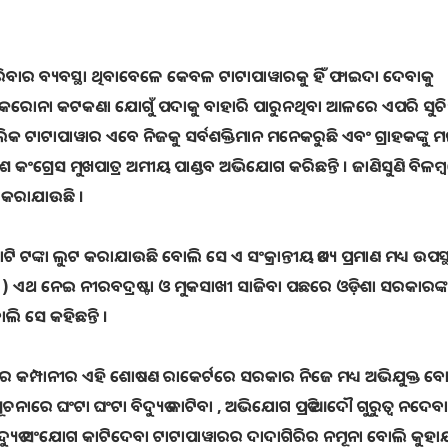
ପାଇପାରିବାର ବ୍ୟବସ୍ଥା ଥିବାବେଳେ କେବଳ ଟାଟାପାୱାରକୁ ହିଁ ଫାଇଦା ଦେବାକୁ
ରୋନା କଟକଣା ଯୋଗୁଁ ପଦାକୁ ବାହାରି ପାରୁନଥିବା ଆଳରେ ଏପରି ସୁଚିନ୍ତ
ର ମାଲିକ ଟାଟାପାୱାର ଏବେ ନିଜକୁ ସର୍ବଶକ୍ତିମାନ ମନେକରୁଛି ଏବଂ ଗ୍ରାହକଙ୍କୁ
କଂଗ୍ରେସ ମୁଖପାତ୍ର ଅମୀୟ ପାଣ୍ଡବ ଅଭିଯୋଗ କରିଛନ୍ତି । ଜାଣିସୁଣି ବିଳମ୍
ୟ କରାଯାଉଛି ।
 ଟଙ୍କା ଲୁଟ କରାଯାଉଛି ବୋଲି ସେ ଏ ସଂକ୍ରାନ୍ତୀୟ ତଥ୍ୟ ପ୍ରମାଣ ମଧ୍ୟ ଉପସ
ି ) ଏଥ ନେଇ ନୀରବଦ୍ରଷ୍ଟା ଓ ମୁକସାଖୀ ସାଜିବା ପଛରେ ଓଡ଼ିଶା ସରକାରଙ୍
ୋଲି ସେ କହିଛନ୍ତି ।
୍କାର କମ୍ପାନୀର ଏହି ଶୋଷଣ ରାକେର୍ଟରେ ସରକାର ନିଜେ ମଧ୍ୟ ଅଭିଯୁକ୍ତ ବ
ୂଚନାରେ ଘଂଟା ଘଂଟା ବିଦ୍ୟୁତ କାଟିବା , ଅଭିଯୋଗ ପ୍ରତି ଆଦୌ ଗୁରୁତ୍ବ ନଦେବା
ଦ୍ୟୁତ ସଂଯୋଗ କାଟିଦେବା ଟାଟାପାୱାରର ଦାଦାଗିରିର ନମୂନା ବୋଲି କୁହା