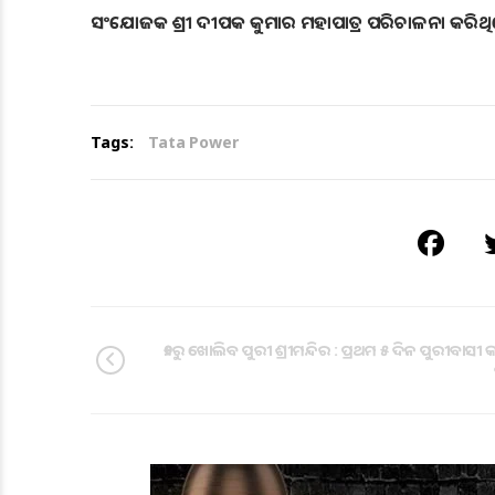
ସଂଯୋଜକ ଶ୍ରୀ ଦୀପକ କୁମାର ମହାପାତ୍ର ପରିଚାଳନା କରିଥି
Tags:
Tata Power
୧୬ରୁ ଖୋଲିବ ପୁରୀ ଶ୍ରୀମନ୍ଦିର : ପ୍ରଥମ ୫ ଦିନ ପୁରୀବାସୀ