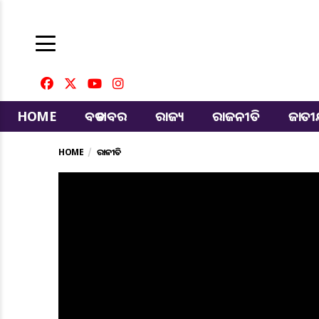
HOME
ବଡ ଖବର
ରାଜ୍ୟ
ରାଜନୀତି
ଜାତ
HOME
ରାଜନୀତି