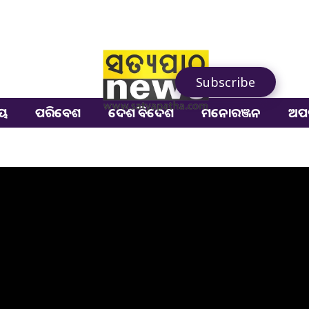
Subscribe
ୀୟ
ପରିବେଶ
ଦେଶ ବିଦେଶ
ମନୋରଞ୍ଜନ
ଅପ