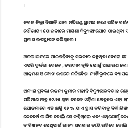
।
କଟକ ଜିଲ୍ଲା ନିଆଳି ଥାନା ମଝିଖଣ୍ଡ ଗ୍ରାମର ଜଣେ ଗରିବ ଗର୍ଭବ
ସୌଭାଗ୍ୟ ଯୋଜନାରେ ମାଗଣା ବିଦ୍ୟୁତ ସଂଯୋଗ ପାଇଥିବା ସସ୍ମିତ
ପ୍ରମାଣ ଉପସ୍ଥାପନ କରିଥିଲେ ।
ଅନଲାଇନରେ ପାଠପଢ଼ିବାକୁ ସରକାର କହୁଥିବା ବେଳେ ତାଙ୍କ ପିଲା
ଏପରି ଦୁର୍ଦ୍ଦଶା ବେଳେ , ଦରଦାମ ବୃଦ୍ଧି ଯୋଗୁଁ ସାଧାରଣ ଲୋ
ଆକ୍ରମଣ ଓ ବୋଝ ଉପରେ ନଳିତା ବିଡ଼ା ନୀତି ବିରୁଦ୍ଧରେ ବ୍ୟ
ଅନ୍ୟତମ ପ୍ରବକ୍ତା ରଜନୀ କୁମାର ମହାନ୍ତି ବିଦ୍ୟୁତ ସରବରାହ କ୍ଷେ
ପରିମାଣ ମାତ୍ର ୧୯.୨୫ ଥିବା ବେଳେ ଓଡ଼ିଶା କ୍ଷେତ୍ରରେ ଏହା ୨
ଯୋଜନାରେ ଏହି କ୍ଷତିକୁ ୧୫ % ଯାଏ ହ୍ରାସ କରିବାକୁ ନିର୍ଦ୍ଧ
କେତେବର୍ଷ ଲାଗିବ ବୋଲି ସେ କହିଥିଲେ ଏବଂ ଏଥିଯୋଗୁଁ କେନ୍ଦ
ବଂଚିତ ହେବ ସେଥିପାଇଁ ରାଜ୍ୟ ସରକାର ଦାୟି ରହିବେ ବୋଲି ସେ