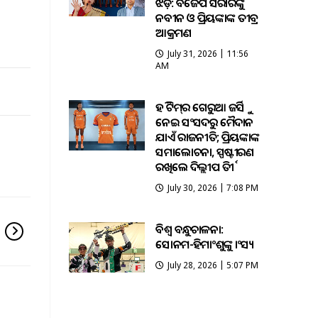
ଝଡ଼: ବିଜେପି ସରକାରଙ୍କୁ
ନବୀନ ଓ ପ୍ରିୟଙ୍କାଙ୍କ ତୀବ୍ର
ଆକ୍ରମଣ
July 31, 2026 | 11:56
AM
ହକି ଟିମ୍‌ର ଗେରୁଆ ଜର୍ସିକୁ
ନେଇ ସଂସଦରୁ ମୈଦାନ
ଯାଏଁ ରାଜନୀତି; ପ୍ରିୟଙ୍କାଙ୍କ
ସମାଲୋଚନା, ସ୍ପଷ୍ଟୀକରଣ
ରଖିଲେ ଦିଲ୍ଲୀପ ତିର୍କୀ
July 30, 2026 | 7:08 PM
ବିଶ୍ବ ବନ୍ଧୁକଚାଳନା:
ସୋନମ-ହିମାଂଶୁଙ୍କୁ କାଂସ୍ୟ
July 28, 2026 | 5:07 PM