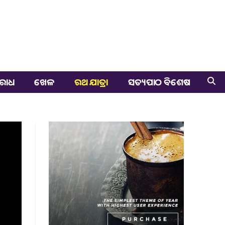
ରାଧ
ଖେଳ
ରଥ ଯାତ୍ରା
ସତ୍ୟପାଠ ବିଶେଷ