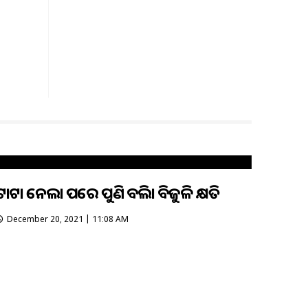
ଟାଟା ନେଲା ପରେ ପୁଣି ବଢିଲା ବିଜୁଳି କ୍ଷତି
December 20, 2021 | 11:08 AM