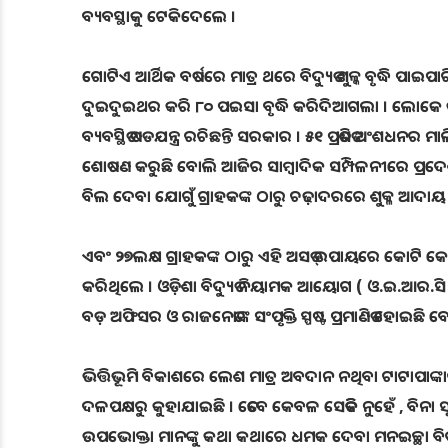
ବ୍ୟବସ୍ଥାକୁ ଟେକିଦେଲେ ।
ଗୋଟିଏ ଆର୍ଥିକ ବର୍ଷରେ ମାତ୍ର ଥରେ ବିଦ୍ୟୁତ ଶୁଳ୍କ ବୃଦ୍ଧି 
ଦୁଇଦୁଇଥର କରି ୮୦ ପଇସା ବୃଦ୍ଧି କରିଦିଆଗଲା । ଲୋକେ କ
ବ୍ୟବସ୍ଥିତ ଷଡଯନ୍ତ୍ର ରଚିଛନ୍ତି ସରକାର । ୫୧ ପ୍ରତିଶତ ଅଂଶଧନ
ଶୋଷଣ କରୁଛି ବୋଲି ଆଜିର ସାମ୍ବାଦିକ ସମ୍ପିଳନୀରେ ପ୍ରଦେଶ 
ବିଲ ଦେବା ଯୋଗୁଁ ଗ୍ରାହକଙ୍କ ଠାରୁ ଚଢ଼ାଦରରେ ଶୁକ୍ଳ ଆଦା
ଏବଂ ୨୭ଲକ୍ଷ ଗ୍ରାହକଙ୍କ ଠାରୁ ଏହି ଅସତ୍ ଉପାୟରେ କୋଟି କୋଟି
କରିଥିଲେ । ଓଡ଼ିଶା ବିଦ୍ୟୁତ ନିୟାମକ ଆୟୋଗ ( ଓ.ଇ.ଆର.ସ
ବଡ଼ ଅଫିସର ଓ ରାଜନେତାଙ୍କ ସଂପୃକ୍ତି ସ୍ପଷ୍ଟ ପ୍ରମାଣିତ ହୋଇଛି ବ
ଭିତ୍ତିଭୂମି ବିକାଶରେ ଲେଶ ମାତ୍ର ଅବଦାନ ନଥିବା ଟାଟାପାଙ
ଦଳପକ୍ଷରୁ କୁହାଯାଇଛି । ତେବେ କେବଳ ସେତିକି ନୁହେଁ , ବିନା ସ
ଉପଭୋକ୍ତା ମାନଙ୍କୁ କଥା କଥାରେ ଧମକ ଦେବା ମନଇଚ୍ଛା ବି