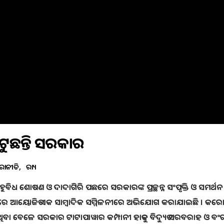
ୁଟୁଛନ୍ତି ସରକାର
ରାଜନୀତି
ରାଜ୍ୟ
ୁବିଧ ଶୋଷଣ ଓ ଦାଦାଗିରି ପଛରେ ସରକାରଙ୍କ ପ୍ରଚ୍ଛନ୍ନ ସଂପୃକ୍ତି ଓ ସମର୍ଥନ
ବନରେ ଆୟୋଜିତ ଏକ ସାମ୍ବାଦିକ ସମ୍ମିଳନୀରେ ଅଭିଯୋଗ କରାଯାଇଛି । କର
ବେଳେ ସରକାର ଟାଟାପାୱାର କମ୍ପାନୀ ହାତକୁ ବିଦ୍ୟୁତ ସରବରାହ ଓ ବଂ