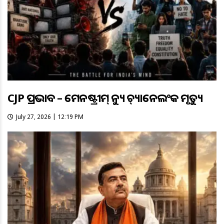
CJP ପ୍ରଭାବ – ମେନଷ୍ଟ୍ରୀମ୍ ନ୍ୟୁଜ୍ ଚ୍ୟାନେଲଂକ ମୃତ୍ୟୁ
July 27, 2026 | 12:19 PM