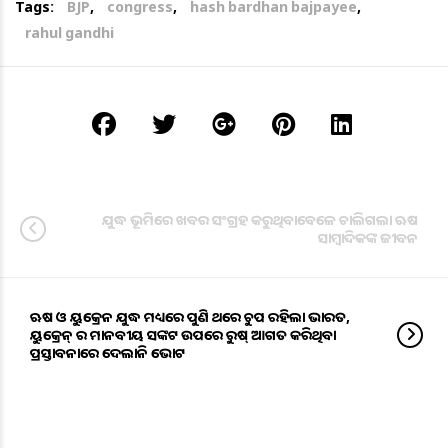
Tags:
BJP
,
congress
,
hash bardhan bajpayee
,
rahul gandhi
ଯୁଦ୍ଧ ଭୂମିରେ ଖବର ସଂଗ୍ରହ କରୁଥିବାବେଳେ ଚାଲିଗଲା ଋଷ
ସାମ୍ୱାଦିକଙ୍କ ଜୀବନ
ଋଷ ଓ ୟୁକ୍ରେନ ଯୁଦ୍ଧ ମଧ୍ୟରେ ପୁଣି ଥରେ ଚୁପ ରହିଲା ଭାରତ,
ୟୁକ୍ରେନ୍ ର ମାନବୀୟ ସଙ୍କଟ ଉପରେ ରୁଷ୍ ଆଗତ କରିଥିବା
ପ୍ରସ୍ତାବନାରେ ଦେଲାନି ଭୋଟ