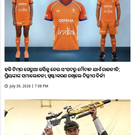
ହକି ଟିମ୍‌ର ଗେରୁଆ ଜର୍ସିକୁ ନେଇ ସଂସଦରୁ ମୈଦାନ ଯାଏଁ ରାଜନୀତି;
ପ୍ରିୟଙ୍କାଙ୍କ ସମାଲୋଚନା, ସ୍ପଷ୍ଟୀକରଣ ରଖିଲେ ଦିଲ୍ଲୀପ ତିର୍କୀ
July 30, 2026 | 7:08 PM