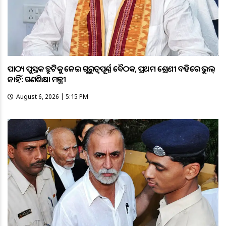
ପାଠ୍ୟ ପୁସ୍ତକ ତ୍ରୁଟିକୁ ନେଇ ଗୁରୁତ୍ବପୂର୍ଣ୍ଣ ବୈଠକ, ପ୍ରଥମ ଶ୍ରେଣୀ ବହିରେ ଭୁଲ୍
ନାହିଁ: ଗଣଶିକ୍ଷା ମନ୍ତ୍ରୀ
August 6, 2026 | 5:15 PM