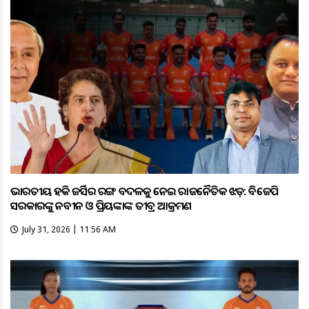
ଭାରତୀୟ ହକି ଜର୍ସିର ରଙ୍ଗ ବଦଳକୁ ନେଇ ରାଜନୈତିକ ଝଡ଼: ବିଜେପି
ସରକାରଙ୍କୁ ନବୀନ ଓ ପ୍ରିୟଙ୍କାଙ୍କ ତୀବ୍ର ଆକ୍ରମଣ
July 31, 2026 | 11:56 AM