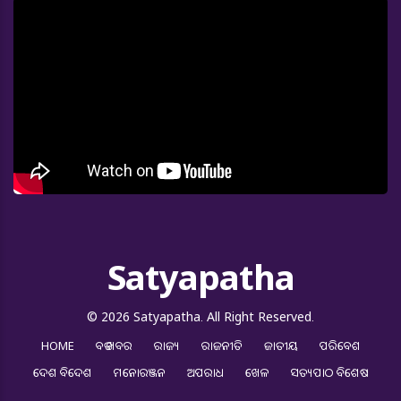
Satyapatha
© 2026 Satyapatha. All Right Reserved.
HOME
ବଡ ଖବର
ରାଜ୍ୟ
ରାଜନୀତି
ଜାତୀୟ
ପରିବେଶ
ଦେଶ ବିଦେଶ
ମନୋରଞ୍ଜନ
ଅପରାଧ
ଖେଳ
ସତ୍ୟପାଠ ବିଶେଷ