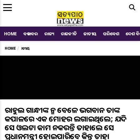
Me
HOME
ବଡ ଖବର
ରାଜ୍ୟ
ରାଜନୀତି
ଜାତୀୟ
ପରିବେଶ
ଦେଶ ବ
HOME
ଜାତୀୟ
ରାହୁଲ ଗାନ୍ଧୀଙ୍କ ଜନ୍ମ ବେଳେ ଭଗବାନ ତାଙ୍କ
କପାଳରେ ଏକ ମୋହର ଲଗାଇଥିଲେ; ଯଦି
ସେ ଓଲଟା କାମ ନକରନ୍ତି ତାହାଲେ ସେ
ପ୍ରଧାନମନ୍ତ୍ରୀ ହୋଇପାରିବେ କିନ୍ତୁ ତାହା