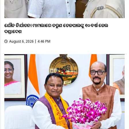
ଯୌନ ନିର୍ଯାତନା ମାମଲାରେ ତରୁଣ ତେଜପାଲଙ୍କୁ ୧୦ ବର୍ଷ ଜେଲ
ଦଣ୍ଡାଦେଶ
August 6, 2026 | 4:46 PM