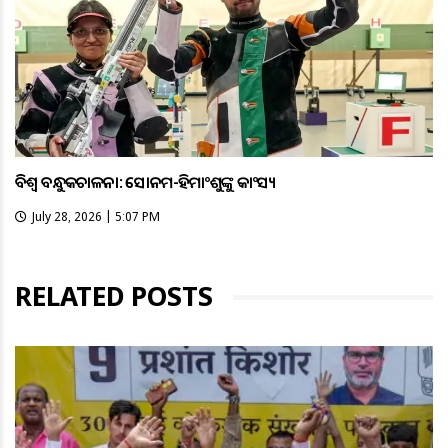
ବିଶ୍ବ ବନ୍ଧୁକଚାଳନା: ସୋନମ-ହିମାଂଶୁଙ୍କୁ କାଂସ୍ୟ
July 28, 2026 | 5:07 PM
RELATED POSTS