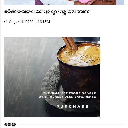
ଛତିଶଗଡ ରାଜ୍ୟପାଳଙ୍କ ସହ ମୁଖ୍ୟମନ୍ତ୍ରୀଙ୍କ ଆଲୋଚନା
August 6, 2026 | 4:34 PM
ଖେଳ