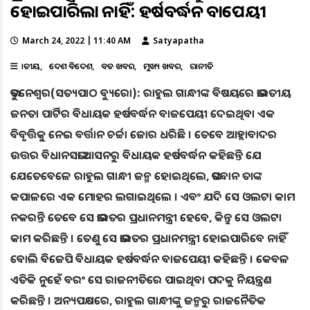
ହୋଇପାରିଲା ନାହିଁ: ହର୍ଷବର୍ଦ୍ଧନ ବାଜପେୟୀ
March 24, 2022 | 11:40 AM
Satyapatha
ଜାତୀୟ
ଦେଶ ବିଦେଶ
ବଡ ଖବର
ମୁଖ୍ୟ ଖବର
ରାଜନୀତି
ଭୁବନେଶ୍ୱର(ସତ୍ୟପାଠ ବ୍ୟୁରୋ): ରାହୁଲ ଗାନ୍ଧୀଙ୍କ ବିଷୟରେ ଭାରତୀୟ
ଜନତା ପାର୍ଟିର ବିଧାୟକ ହର୍ଷବର୍ଦ୍ଧନ ବାଜପେୟୀ ଦେଇଥିବା ଏକ
ବିବୃତ୍ତିକୁ ନେଇ ବର୍ତ୍ତାନ ଚର୍ଚ୍ଚା ଜୋର ଧରିଛି । ତେବେ ଆହ୍ଲାବାଦର
ଉତ୍ତର ବିଧାନସଭା ଆସନରୁ ବିଧାୟକ ହର୍ଷବର୍ଦ୍ଧନ କହିଛନ୍ତି ଯେ
ଯେତେବେଳେ ରାହୁଲ ଗାନ୍ଧୀ ଜନ୍ମ ହୋଇଥିଲେ, ଭଗବାନ ତାଙ୍କ
କପାଳରେ ଏକ ମୋହର ଲଗାଇଥିଲେ । ଏବଂ ଯଦି ସେ ଓଲଟା କାମ
ନକରନ୍ତି ତେବେ ସେ ଭାରତର ପ୍ରଧାନମନ୍ତ୍ରୀ ହେବେ, କିନ୍ତୁ ସେ ଓଲଟା
କାମ କରିଛନ୍ତି । ତେଣୁ ସେ ଭାରତର ପ୍ରଧାନମନ୍ତ୍ରୀ ହୋଇପାରିବେ ନାହିଁ
ବୋଲି ବିଜେପି ବିଧାୟକ ହର୍ଷବର୍ଦ୍ଧନ ବାଜପେୟୀ କହିଛନ୍ତି । କେବଳ
ଏତିକି ନୁହେଁ ବରଂ ସେ ରାଜନୀତିରେ ପାଇଥିବା ପଦକୁ ନିୟନ୍ତ୍ରଣ
କରିଛନ୍ତି । ଅନ୍ୟପକ୍ଷରେ, ରାହୁଲ ଗାନ୍ଧୀଙ୍କୁ ଜନ୍ମରୁ ରାଜନୈତିକ