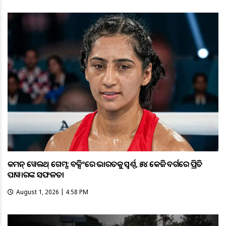
କମନ୍ ୱେଲଥ୍ ଗେମ୍ସ: ବକ୍ସିଂରେ ଭାରତକୁ ସ୍ବର୍ଣ୍ଣ, ୫୪ କେଜି ବର୍ଗରେ ପ୍ରିତି
ପାୱାରଙ୍କ ସଫଳତା
August 1, 2026 | 4:58 PM