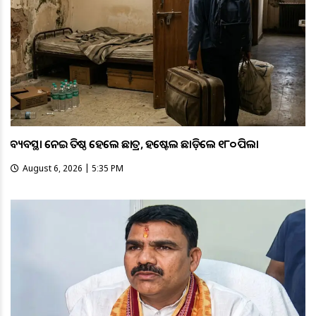
ଅବ୍ୟବସ୍ଥା ନେଇ ଅତିଷ୍ଠ ହେଲେ ଛାତ୍ର, ହଷ୍ଟେଲ ଛାଡ଼ିଲେ ୧୮୦ ପିଲା
August 6, 2026 | 5:35 PM