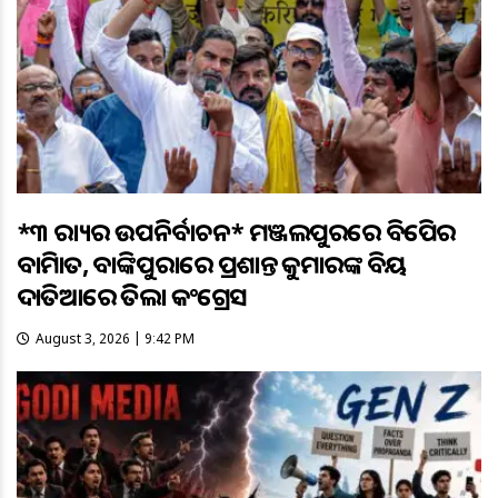
*୩ ରାଜ୍ୟର ଉପନିର୍ବାଚନ* ମଞ୍ଜଲପୁରରେ ବିଜେପିର
ବାଜିମାତ, ବାଙ୍କିପୁରାରେ ପ୍ରଶାନ୍ତ କୁମାରଙ୍କ ବିଜୟ
ଦାତିଆରେ ଜିତିଲା କଂଗ୍ରେସ
August 3, 2026 | 9:42 PM