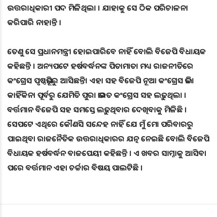
ଉତ୍ତରାଧିକାରୀ ପଦ ମିଳିଥିଲା । ଯାହାକୁ ସେ ଠିକ ପରିଚାଳନା
କରିପାରି ନାହାନ୍ତି ।
ତେଣୁ ସେ ପ୍ରଧାନମନ୍ତ୍ରୀ ହୋଇପାରିବେ ନାହିଁ ବୋଲି ବିଜେପି ବିଧାୟକ
କହିଛନ୍ତି । ଅନ୍ୟପଟେ ହର୍ଷବର୍ଦ୍ଧନଙ୍କ ପିତାମାତା ମଧ୍ୟ ରାଜନୀତିରେ
କଂଗ୍ରେସ ପୃଷ୍ଠଭୂମିରୁ ଆସିଛନ୍ତି। ଏହା ସହ ବିଜେପି ନୂଆ କଂଗ୍ରେସ ଭଳି।
କାହିଁକିନା ପୂର୍ବରୁ ଯେମିତି ପୁରା ଭାରତ କଂଗ୍ରେସ ସହ ଲଢ଼ୁଥିଲା ।
ବର୍ତ୍ତମାନ ବିଜେପି ସହ ସମସ୍ତେ ଲଢ଼ୁଥିବାର ଦେଖିବାକୁ ମିଳିଛି ।
ସେପଟେ ଏଥିରେ କୌଣସି ସନ୍ଦେହ ନାହିଁ ଯେ ମୁଁ ମୋ ପରିବାରରୁ
ପାଇଥିବା ରାଜନୈତିକ ଉତ୍ତରାଧିକାରର ଯତ୍ନ ନେଇଛି ବୋଲି ବିଜେପି
ବିଧାୟକ ହର୍ଷବର୍ଦ୍ଧନ ବାଜପେୟୀ କହିଛନ୍ତି । ଏ ଖବର ସାମ୍ନାକୁ ଆସିବା
ପରେ ବର୍ତ୍ତମାନ ଏହା ଚର୍ଚ୍ଚାର ବିଷୟ ପାଲଟିଛି ।