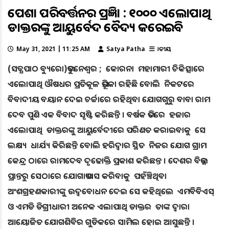
ପେଶା ପରିବର୍ତ୍ତନର ପ୍ରତିଜ୍ଞା : ୧୦୦୦ ଏଲୋପାଥି
ଡାକ୍ତରଙ୍କୁ ଆୟୁର୍ବେଦ ବୈଦ୍ୟ କରେଇବି
May 31, 2021 | 11:25 AM
Satya Patha
ଜାତୀୟ
(ସତ୍ଯପାଠ ବ୍ୟୁରୋ)ଭୁବନେଶ୍ବର ; କୋରନା ମହାମାରୀ ଚିକିତ୍ସାରେ
ଏଲୋପାଥି ଔଷଧର ପ୍ରତିକୂଳ ଭୂମିକା ରହିଛି ବୋଲି ନିକଟରେ
ବିବାଦୀୟ ବୟାନ ଦେଇ ଚର୍ଚ୍ଚାରେ ରହିଥିବା ଯୋଗଗୁରୁ ବାବା ରାମ
ଦେବ ପୁଣି ଏକ ବିବାଦ ସୃଷ୍ଟି କରିଛନ୍ତି । ବର୍ଷକ ଭିତରେ ହଜାର
ଏଲୋପାଥି ଡାକ୍ତରଙ୍କୁ ଆୟୁର୍ବେଦୀରେ ପରିଣତ କରାଇବାକୁ ସେ
ଲକ୍ଷ୍ୟ ଧାର୍ଯ୍ୟ କିରିଛନ୍ତି ବୋଲି ହରିଦ୍ୱାର ସ୍ଥିତ ନିଜର ଯୋଗ ଗ୍ରାମ
କେନ୍ଦ୍ର ଠାରେ ରାମଦେବ ଦୃଢୋକ୍ତି ପ୍ରକାଶ କରିଛନ୍ତ । ଦେଶର ବିଭନ୍ନ
ପ୍ରାନ୍ତରୁ ସେଠାରେ ଯୋଗାଭ୍ୟାାସ କରିବାକୁ ପହଁଞ୍ଚିଥିବା
ଅଂଶଗ୍ରହଣକାରୀଙ୍କୁ ଉଦ୍ୱବୋଧନ ଦେଇ ସେ କହିଥିଲେ ଏମବିବିଏସ୍
ଓ ଏମଡି ଡିଗ୍ରୀଧାରୀ ଅନେକ ଏଲାପାଥି ଡାକ୍ତର ତାଙ୍କ ଦ୍ୱାରା
ଆୟୋଜିତ ଯୋଗଶିବିର ଗୁଡିକରେ ସାମିଲ ହୋଇ ଆସୁଛନ୍ତି ।