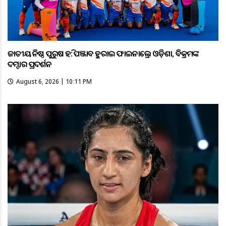
ଜାତୀୟ କନିଷ୍ଠ ପୁରୁଷ ହକି: ପଞ୍ଜାବକୁ ହରାଇ ଫାଇନାଲ୍ରେ ଓଡ଼ିଶା, ବିକ୍ରମଙ୍କ
ଦମ୍ଦାର ପ୍ରଦର୍ଶନ
August 6, 2026 | 10:11 PM