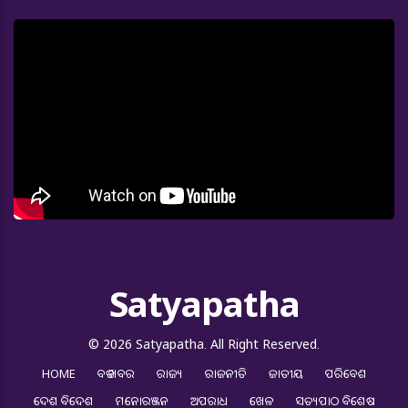
Satyapatha
© 2026 Satyapatha. All Right Reserved.
HOME
ବଡ ଖବର
ରାଜ୍ୟ
ରାଜନୀତି
ଜାତୀୟ
ପରିବେଶ
ଦେଶ ବିଦେଶ
ମନୋରଞ୍ଜନ
ଅପରାଧ
ଖେଳ
ସତ୍ୟପାଠ ବିଶେଷ