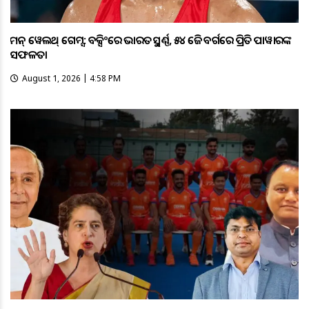
କମନ୍ ୱେଲଥ୍ ଗେମ୍ସ: ବକ୍ସିଂରେ ଭାରତକୁ ସ୍ବର୍ଣ୍ଣ, ୫୪ କେଜି ବର୍ଗରେ ପ୍ରିତି ପାୱାରଙ୍କ
ସଫଳତା
August 1, 2026 | 4:58 PM