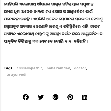
ସେହିପରି ଏଲୋପାଥି ଔଷଧର ପାଶ୍ୱର୍ ପ୍ରତିକ୍ରୟାର ସମ୍ମୁଖୀନ୍ନ
ହୋଇଥିବା ଅନେକ ଡାକ୍ତର ମଧ୍ୟ ଯୋଗ ଓ ଆୟୁର୍ବେଦୀ ପାଇଁ
ମନୋବଳାଉଛନ୍ତି । ଏପରିକି ଅନେକ ସେମାନଙ୍କ ସରକାରୀ ସେବାରୁ
ସ୍ୱେଛାକୃତ ଅବସର ନେଇଛନ୍ତି ।ତେଣୁ ଏ ପରିସ୍ଥିତିରେ ଏଭଳି ହାଜର
ସଂଖ୍ୟକ ଏଲୋପାଥି ଡାକ୍ତରଙ୍କୁ ଆସନ୍ତା ବର୍ଷକ ଭିତରେ ଆୟୁର୍ବେଦୀ ବା
ପ୍ରାକୃତିକ ଚିକିତ୍ସାକୁ ବଦାଳାଇବେ ବୋଲି ବାବା କହିଛନ୍ତି ।
Tags:
1000allopathic
,
baba ramdev
,
doctor
,
to ayurvedi