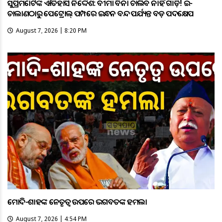
ସୁପ୍ରିମକୋର୍ଟଙ୍କ ଐତିହାସିକ ନିର୍ଦ୍ଦେଶ: ବୀମା ବିନା ଚାଲିବ ନାହିଁ ଗାଡ଼ି! ଇ-
ଚାଲାଣଠାରୁ ପେଟ୍ରୋଲ୍ ପମ୍ପରେ ଇନ୍ଧନ ବନ୍ଦ ପର୍ଯ୍ୟନ୍ତ ବଡ଼ ପଦକ୍ଷେପ
August 7, 2026 | 8:20 PM
ମୋଦି-ଶାହଙ୍କ ନେତୃତ୍ୱ ଉପରେ ଭଗବତଙ୍କ ହମଲା
August 7, 2026 | 4:54 PM