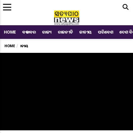
Me
HOME
ବଡ ଖବର
ରାଜ୍ୟ
ରାଜନୀତି
ଜାତୀୟ
ପରିବେଶ
ଦେଶ ବ
HOME
ଜାତୀୟ