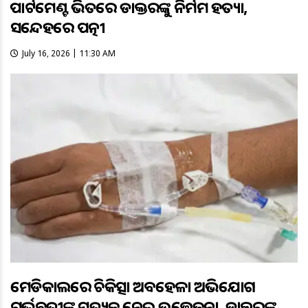
ଆପାର୍ଟମେଣ୍ଟ ଭିତରେ ଡାକ୍ତରଙ୍କୁ ନିର୍ମମ ହତ୍ୟା,
ସନ୍ଦେହରେ ପତ୍ନୀ
July 16, 2026 | 11:30 AM
ମେଡିକାଲରେ ଚିକିତ୍ସା ଅବହେଳା ଅଭିଯୋଗ
ଗର୍ଭବତୀଙ୍କ ମୃତ୍ୟୁକୁ ନେଇ ଉତ୍ତେଜନା, ଡାକ୍ତରଙ୍କୁ