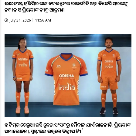
ଭାରତୀୟ ହକି ଜର୍ସିର ରଙ୍ଗ ବଦଳକୁ ନେଇ ରାଜନୈତିକ ଝଡ଼: ବିଜେପି ସରକାରଙ୍କୁ
ନବୀନ ଓ ପ୍ରିୟଙ୍କାଙ୍କ ତୀବ୍ର ଆକ୍ରମଣ
July 31, 2026 | 11:56 AM
ହକି ଟିମ୍‌ର ଗେରୁଆ ଜର୍ସିକୁ ନେଇ ସଂସଦରୁ ମୈଦାନ ଯାଏଁ ରାଜନୀତି; ପ୍ରିୟଙ୍କାଙ୍କ
ସମାଲୋଚନା, ସ୍ପଷ୍ଟୀକରଣ ରଖିଲେ ଦିଲ୍ଲୀପ ତିର୍କୀ