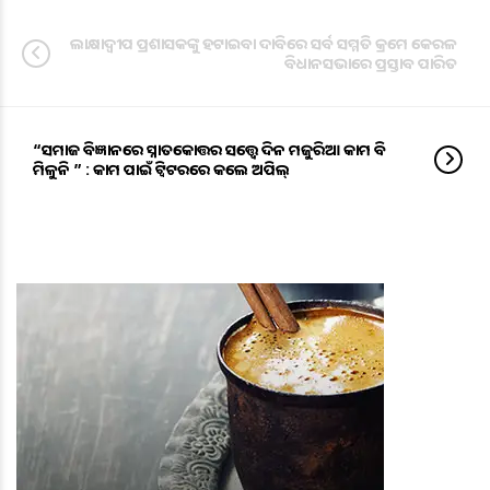
ଲାକ୍ଷାଦ୍ଵୀପ ପ୍ରଶାସକଙ୍କୁ ହଟାଇବା ଦାବିରେ ସର୍ବ ସମ୍ମତି କ୍ରମେ କେରଳ
ବିଧାନସଭାରେ ପ୍ରସ୍ତାବ ପାରିତ
“ସମାଜ ବିଜ୍ଞାନରେ ସ୍ନାତକୋତ୍ତର ସତ୍ତ୍ୱେ ଦିନ ମଜୁରିଆ କାମ ବି
ମିଳୁନି ” : କାମ ପାଇଁ ଟ୍ବିଟରରେ କଲେ ଅପିଲ୍