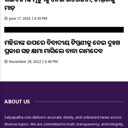
ମାଡ଼
June 17, 2026 | 8:30 PM
ମହିଳାଙ୍କ ଉପରେ ବିବାଦୀୟ ଟିପ୍ପଣୀକୁ ନେଇ ଦୁଃଖ
ପ୍ରକାଶ ସହ କ୍ଷମା ମାଗିଲେ ବାବା ରାମଦେବ
November 28, 2022 | 6:40 PM
ABOUT US
Satyapatha.com delivers accurate, timely, and unbiased news across
diverse topics. We are committed to truth, transparency, and integrity,