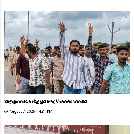
ଅନୁଗୁଳରେ ଧର୍ମେନ୍ଦ୍ର ପ୍ରଧାନଙ୍କୁ ବିଜେଡିର ବିରୋଧ
August 7, 2026 | 4:31 PM