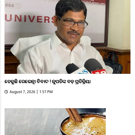
ତେଜୁଛି ରେଭେନ୍ସା ବିବାଦ ! କୁଳପତିଙ୍କ ବଡ଼ ପ୍ରତିକ୍ରିୟା
August 7, 2026 | 1:57 PM