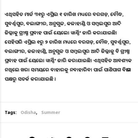
ଏଥିସହିତ ମାର୍ଚ୍ଚ ୩୧ରୁ ଏପ୍ରିଲ ୧ ତାରିଖ ମଧ୍ୟରେ ବରଗଡ଼, ବୌଦ୍ଧ,
ସୁବର୍ଣ୍ଣପୁର, ବଲାଙ୍ଗୀର, ଅନୁଗୁଳ, କଳାହାଣ୍ଡି ଓ ସମ୍ବଲପୁର ଆଦି
ଜିଲ୍ଲାକୁ ଗ୍ରୀଷ୍ମ ପ୍ରବାହ ପାଇଁ ୟେଲୋ ୱାର୍ଣ୍ଣିଂ ଜାରି କରାଯାଇଛି।
ସେହିପରି ଏପ୍ରିଲ ୧ରୁ ୨ ତାରିଖ ମଧ୍ୟରେ ବରଗଡ଼, ବୌଦ୍ଧ, ସୁବର୍ଣ୍ଣପୁର,
ବଲାଙ୍ଗୀର, କଳାହାଣ୍ଡି, ଅନୁଗୁଳ ଓ ସମ୍ବଲପୁର ଆଦି ଜିଲ୍ଲାକୁ ବି ଗ୍ରୀଷ୍ମ
ପ୍ରବାହ ପାଇଁ ୟେଲୋ ୱାର୍ଣ୍ଣିଂ ଜାରି କରାଯାଇଛି। ଏଥିସହିତ ଆବଶ୍ୟକ
ନଥିଲେ ଖରା ସମୟରେ ବାହାରକୁ ନବାହାରିବା ପାଇଁ ପାଣିପାଗ ବିଭାଗ
ପକ୍ଷରୁ ସତର୍କ କରାଯାଇଛି ।
Tags:
Odisha
,
Summer