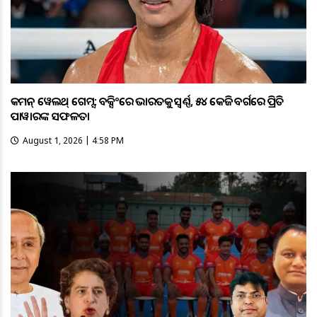
କମନ୍ ୱେଲଥ୍ ଗେମ୍ସ: ବକ୍ସିଂରେ ଭାରତକୁ ସ୍ବର୍ଣ୍ଣ, ୫୪ କେଜି ବର୍ଗରେ ପ୍ରିତି
ପାୱାରଙ୍କ ସଫଳତା
August 1, 2026 | 4:58 PM