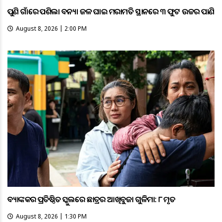
ପୁଣି ଗାଁରେ ପଶିଲା ବନ୍ୟା ଜଳ ଘାଇ ମରାମତି ସ୍ଥାନରେ ୩ ଫୁଟ ଉଚ୍ଚର ପାଣି
August 8, 2026 | 2:00 PM
ବ୍ୟାଙ୍କକର ପ୍ରତିଷ୍ଠିତ ସ୍କୁଲରେ ଛାତ୍ରର ଆଖିବୁଜା ଗୁଳିମାଡ଼: ୮ ମୃତ
August 8, 2026 | 1:30 PM