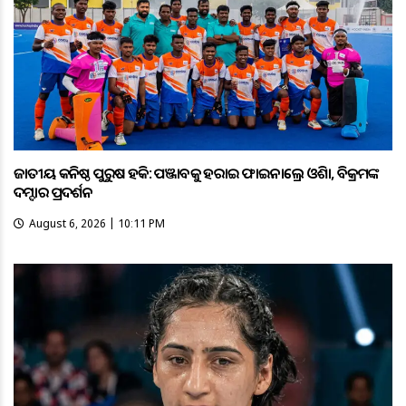
ଜାତୀୟ କନିଷ୍ଠ ପୁରୁଷ ହକି: ପଞ୍ଜାବକୁ ହରାଇ ଫାଇନାଲ୍ରେ ଓଡ଼ିଶା, ବିକ୍ରମଙ୍କ
ଦମ୍ଦାର ପ୍ରଦର୍ଶନ
August 6, 2026 | 10:11 PM