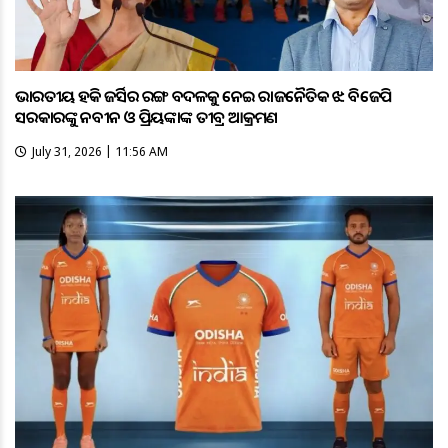
ଭାରତୀୟ ହକି ଜର୍ସିର ରଙ୍ଗ ବଦଳକୁ ନେଇ ରାଜନୈତିକ ଝଡ଼: ବିଜେପି
ସରକାରଙ୍କୁ ନବୀନ ଓ ପ୍ରିୟଙ୍କାଙ୍କ ତୀବ୍ର ଆକ୍ରମଣ
July 31, 2026 | 11:56 AM