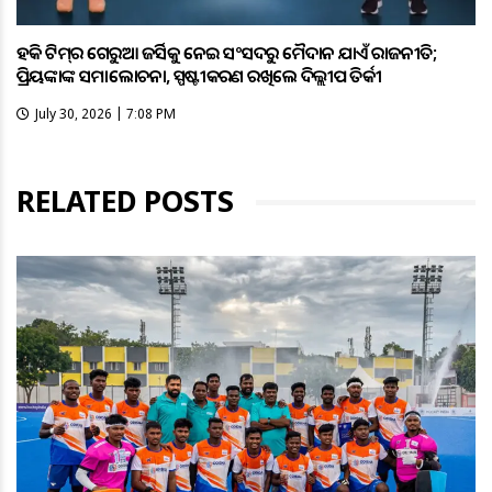
ହକି ଟିମ୍‌ର ଗେରୁଆ ଜର୍ସିକୁ ନେଇ ସଂସଦରୁ ମୈଦାନ ଯାଏଁ ରାଜନୀତି;
ପ୍ରିୟଙ୍କାଙ୍କ ସମାଲୋଚନା, ସ୍ପଷ୍ଟୀକରଣ ରଖିଲେ ଦିଲ୍ଲୀପ ତିର୍କୀ
July 30, 2026 | 7:08 PM
RELATED POSTS