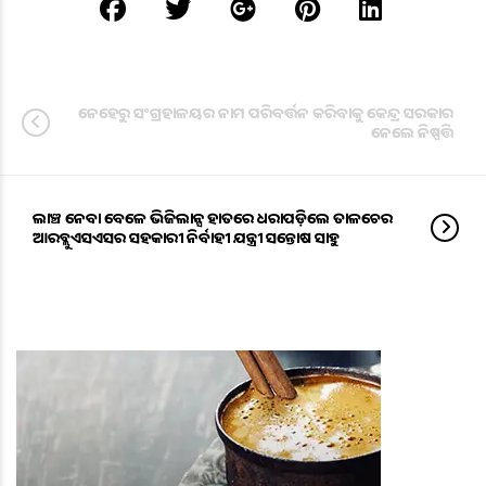
ନେହେରୁ ସଂଗ୍ରହାଳୟର ନାମ ପରିବର୍ତ୍ତନ କରିବାକୁ କେନ୍ଦ୍ର ସରକାର
ନେଲେ ନିଷ୍ପତ୍ତି
ଲାଞ୍ଚ ନେବା ବେଳେ ଭିଜିଲାନ୍ସ ହାତରେ ଧରାପଡ଼ିଲେ ତାଳଚେର
ଆରଡବ୍ଲୁଏସଏସର ସହକାରୀ ନିର୍ବାହୀ ଯନ୍ତ୍ରୀ ସନ୍ତୋଷ ସାହୁ