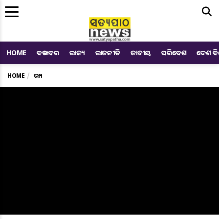
Me
HOME
ବଡ ଖବର
ରାଜ୍ୟ
ରାଜନୀତି
ଜାତୀୟ
ପରିବେଶ
ଦେଶ ବ
HOME
ରାଜ୍ୟ