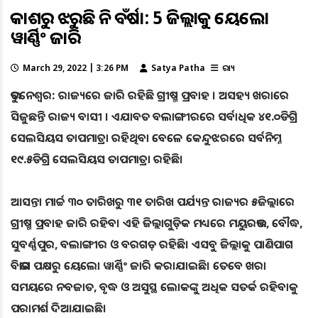
ଆକାଶରୁ ଝରୁଛି ନିଆଁ ବର୍ଷା: 5 ଜିଲ୍ଲାକୁ ୟେଲୋ
ୱାର୍ଣ୍ଣିଂ ଜାରି
March 29, 2022 | 3:26 PM
Satya Patha
ରାଜ୍ୟ
ଭୁବନେଶ୍ବର: ରାଜ୍ୟରେ ଜାରି ରହିଛି ଗ୍ରୀଷ୍ମ ପ୍ରବାହ । ଅସହ୍ୟ ଖରାରେ
ସିଜୁଛନ୍ତି ରାଜ୍ୟ ବାସୀ । ଏଯାବତ ବଲାଙ୍ଗୀରରେ ସର୍ବାଧିକ ୪୧.୦ଡିଗ୍ରି
ସେଲସିୟସ ତାପମାତ୍ରା ରହିଥିବା ବେଳେ କେନ୍ଦୁଝରରେ ସର୍ବନିମ୍ନ
୧୯.୫ଡିଗ୍ରି ସେଲସିୟସ ତାପମାତ୍ରା ରହିଛି।
ଆସନ୍ତା ମାର୍ଚ୍ଚ ୩୦ ତାରିଖରୁ ୩୧ ତାରିଖ ପର୍ଯ୍ୟନ୍ତ ରାଜ୍ୟର ୫ଜିଲ୍ଲାରେ
ଗ୍ରୀଷ୍ମ ପ୍ରବାହ ଜାରି ରହିବ। ଏହି ଜିଲ୍ଲାଗୁଡ଼ିକ ମଧ୍ୟରେ ମୟୁରଭଞ୍ଜ, ବୌଦ୍ଧ,
ସୁବର୍ଣ୍ଣପୁର, ବଲାଙ୍ଗୀର ଓ ବରଗଡ଼ ରହିଛି। ଏସବୁ ଜିଲ୍ଲାକୁ ପାଣିପାଗ
ବିଭାଗ ପକ୍ଷରୁ ୟେଲୋ ୱାର୍ଣ୍ଣିଂ ଜାରି କରାଯାଇଛି। ତେବେ ଖରା
ସମୟରେ ନବଜାତ, ବୃଦ୍ଧ ଓ ଅସୁସ୍ଥ ଲୋକଙ୍କୁ ଅଧିକ ସତର୍କ ରହିବାକୁ
ପରାମର୍ଶ ଦିଆଯାଇଛି।