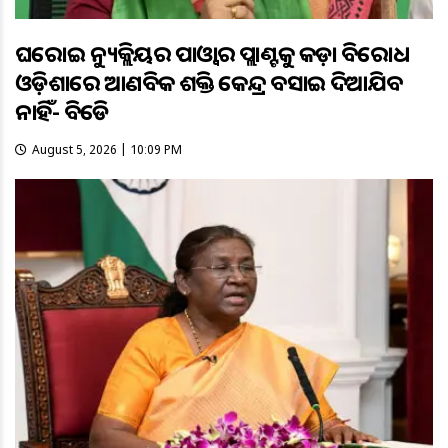
ଘରୋଇ ନ୍ୟୁକ୍ଲିୟର ପାଓ୍ବାର ପ୍ଲାଣ୍ଟକୁ କଡ଼ା ବିରୋଧ
ଓଡ଼ିଶାରେ ଆଣବିକ ଶକ୍ତି କେନ୍ଦ୍ର ବସାଇ ଦିଆଯିବ
ନାହିଁ- ବିଜେଡି
August 5, 2026 | 10:09 PM