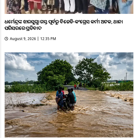
ଧର୍ମେନ୍ଦ୍ରଙ୍କ ଝାରସୁଗୁଡ଼ା ଗସ୍ତ ପୂର୍ବରୁ ବିଜେଡି-କଂଗ୍ରେସ କର୍ମୀ ଅଟକ, ଥାନା
ପରିସରରେ ପ୍ରତିବାଦ
August 9, 2026 | 12:35 PM