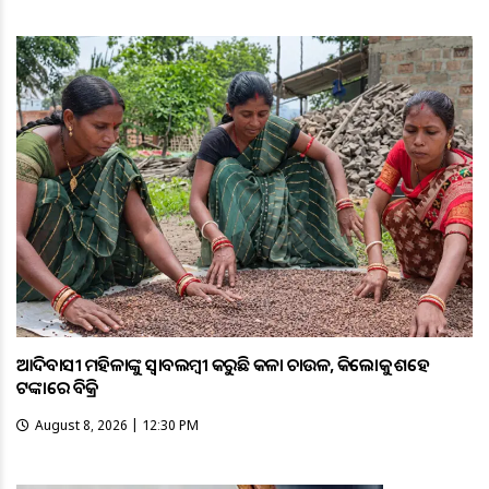
ଆଦିବାସୀ ମହିଳାଙ୍କୁ ସ୍ଵାବଲମ୍ଵୀ କରୁଛି କଳା ଚାଉଳ, କିଲୋକୁ ଶହେ
ଟଙ୍କାରେ ବିକ୍ରି
August 8, 2026 | 12:30 PM