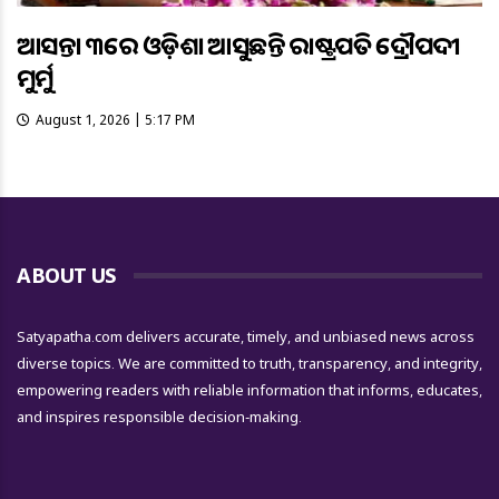
ଆସନ୍ତା ୩ରେ ଓଡ଼ିଶା ଆସୁଛନ୍ତି ରାଷ୍ଟ୍ରପତି ଦ୍ରୌପଦୀ
ମୁର୍ମୁ
August 1, 2026 | 5:17 PM
ABOUT US
Satyapatha.com delivers accurate, timely, and unbiased news across
diverse topics. We are committed to truth, transparency, and integrity,
empowering readers with reliable information that informs, educates,
and inspires responsible decision-making.