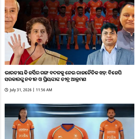
ଭାରତୀୟ ହକି ଜର୍ସିର ରଙ୍ଗ ବଦଳକୁ ନେଇ ରାଜନୈତିକ ଝଡ଼: ବିଜେପି
ସରକାରଙ୍କୁ ନବୀନ ଓ ପ୍ରିୟଙ୍କାଙ୍କ ତୀବ୍ର ଆକ୍ରମଣ
July 31, 2026 | 11:56 AM