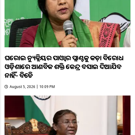
ଘରୋଇ ନ୍ୟୁକ୍ଲିୟର ପାଓ୍ବାର ପ୍ଲାଣ୍ଟକୁ କଡ଼ା ବିରୋଧ
ଓଡ଼ିଶାରେ ଆଣବିକ ଶକ୍ତି କେନ୍ଦ୍ର ବସାଇ ଦିଆଯିବ
ନାହିଁ- ବିଜେଡି
August 5, 2026 | 10:09 PM