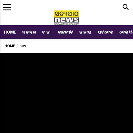
Me
HOME
ବଡ ଖବର
ରାଜ୍ୟ
ରାଜନୀତି
ଜାତୀୟ
ପରିବେଶ
ଦେଶ ବ
HOME
ରାଜ୍ୟ