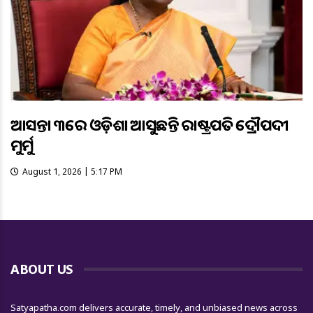
ଆସନ୍ତା ୩ରେ ଓଡ଼ିଶା ଆସୁଛନ୍ତି ରାଷ୍ଟ୍ରପତି ଦ୍ରୌପଦୀ
ମୁର୍ମୁ
August 1, 2026 | 5:17 PM
ABOUT US
Satyapatha.com delivers accurate, timely, and unbiased news across