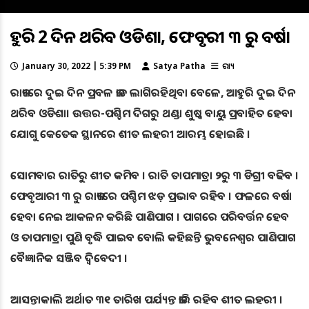
ଆହୁରି 2 ଦିନ ଥରିବ ଓଡିଶା, ଫେବୃଆରୀ ୩ ରୁ ବର୍ଷା
January 30, 2022 | 5:39 PM
Satya Patha
ରାଜ୍ୟ
ରାଜ୍ୟରେ ଦୁଇ ଦିନ ପ୍ରବଳ ଜାଡ ଲାଗିରହିଥିବା ବେଳେ, ଆହୁରି ଦୁଇ ଦିନ
ଥରିବ ଓଡିଶା। ଉତ୍ତର-ପଶ୍ଚିମ ଦିଗରୁ ଥଣ୍ଡା ଶୁଷ୍କ ବାୟୁ ପ୍ରବାହିତ ହେବା
ଯୋଗୁ କେତେକ ସ୍ଥାନରେ ଶୀତ ଲହରୀ ଆରମ୍ଭ ହୋଇଛି ।
ସୋମବାର ରାତିରୁ ଶୀତ କମିବ । ରାତି ତାପମାତ୍ରା ୨ରୁ ୩ ଡିଗ୍ରୀ ବଢିବ ।
ଫେବୃଆରୀ ୩ ରୁ ରାଜ୍ୟରେ ପଶ୍ଚିମ ଝଡ଼ ପ୍ରଭାବ ରହିବ । ଫଳରେ ବର୍ଷା
ହେବା ନେଇ ଆକଳନ କରିଛି ପାଣିପାଗ । ପାଗରେ ପରିବର୍ତ୍ତନ ହେବ
ଓ ତାପମାତ୍ରା ପୁଣି ବୃଦ୍ଧି ପାଇବ ବୋଲି କହିଛନ୍ତି ଭୁବନେଶ୍ବର ପାଣିପାଗ
ବୈଜ୍ଞାନିକ ସଞ୍ଜିବ ଦ୍ବିବେଦୀ ।
ଆସନ୍ତାକାଲି ଅର୍ଥାତ ୩୧ ତାରିଖ ପର୍ଯ୍ୟନ୍ତ ଜାରି ରହିବ ଶୀତ ଲହରୀ ।