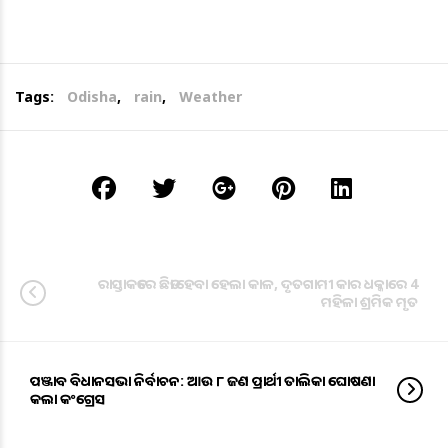
Tags:
Odisha
,
rain
,
Weather
ରାସ୍ତାକଡରେ ଛିଡା ହେବା ହେଲା କାଳ, ଦୃତଗାମୀ କାର ଧକ୍କାରେ 4
ମହିଳା ଶ୍ରମିକ ମୃତ
ପଞ୍ଜାବ ବିଧାନସଭା ନିର୍ବାଚନ: ଆଉ ୮ ଜଣ ପ୍ରାର୍ଥୀ ତାଲିକା ଘୋଷଣା
କଲା କଂଗ୍ରେସ