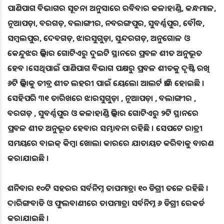
ପାଣିପାଗ ବିଭାଗର ସୂଚନା ଅନୁସାରେ ରବିବାର କଳାହାଣ୍ଡି, କନ୍ଧମାଳ,
ନୂଆପଡ଼ା, ବରଗଡ଼, ବଲାଙ୍ଗୀର, ନବରଙ୍ଗପୁର, ସୁବର୍ଣ୍ଣପୁର, ବୌଦ୍ଧ,
ସମ୍ବଲପୁର, ଦେବଗଡ଼, ଝାରସୁଗୁଡ଼ା, ସୁନ୍ଦରଗଡ଼, ଅନୁଗୋଳ ଓ
କେନ୍ଦୁଝର ଜିଲ୍ଲାର ଗୋଟିଏରୁ ଦୁଇଟି ସ୍ଥାନରେ ପ୍ରବଳ ଶୀତ ଅନୁଭୂତ
ହେବ ।ସେଥିପାଇଁ ପାଣିପାଗ ବିଭାଗ ପକ୍ଷରୁ ପ୍ରବଳ ଶୀତକୁ ଦୃଷ୍ଟି ରଖି
୬ଟି ଜିଲ୍ଲାକୁ ତୀବ୍ର ଶୀତ ଲହରୀ ପାଇଁ ୟେଲୋ ଆଲର୍ଟ ଜାରି ହୋଇଛି ।
ସେହିପରି ୩୧ ତାରିଖରେ ଝାରସୁଗୁଡ଼ା , ନୂଆପଡ଼ା , ବଲାଙ୍ଗୀର ,
ବରଗଡ଼ , ସୁବର୍ଣ୍ଣପୁର ଓ କଳାହାଣ୍ଡି ଜିଲ୍ଲାର ଗୋଟିଏରୁ ୨ଟି ସ୍ଥାନରେ
ପ୍ରବଳ ଶୀତ ଅନୁଭୂତ ହେବାର ସମ୍ଭାବନା ରହିଛି । ସେପଟେ ରାତ୍ରୀ
ସମୟରେ ବାଇକ୍ କିମ୍ବା ଖୋଲା କାରରେ ଯାତାୟତ କରିବାକୁ ବାରଣ
କରାଯାଇଛି ।
ଶନିବାର ୧୦ଟି ସହରର ସର୍ବନିମ୍ନ ତାପମାତ୍ରା ୧୦ ଡିଗ୍ରୀ ତଳେ ରହିଛି ।
ଦାରିଙ୍ଗବାଡି ଓ ଫୁଲବାଣୀରେ ତାପମାତ୍ରା ସର୍ବନିମ୍ନ ୬ ଡିଗ୍ରୀ ରେକର୍ଡ
କରାଯାଇଛି ।