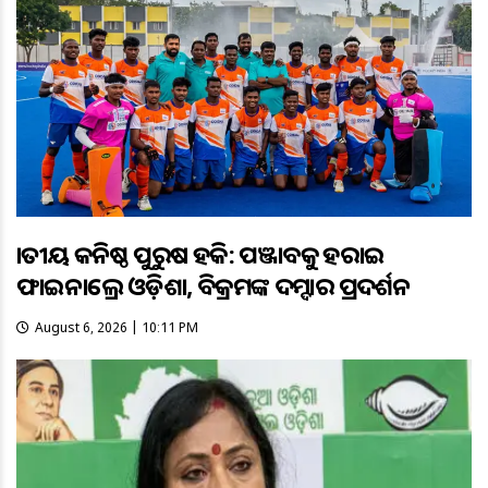
ଜାତୀୟ କନିଷ୍ଠ ପୁରୁଷ ହକି: ପଞ୍ଜାବକୁ ହରାଇ
ଫାଇନାଲ୍ରେ ଓଡ଼ିଶା, ବିକ୍ରମଙ୍କ ଦମ୍ଦାର ପ୍ରଦର୍ଶନ
August 6, 2026 | 10:11 PM