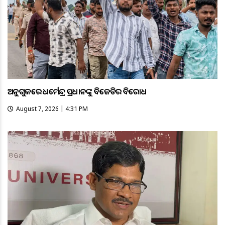
ଅନୁଗୁଳରେ ଧର୍ମେନ୍ଦ୍ର ପ୍ରଧାନଙ୍କୁ ବିଜେଡିର ବିରୋଧ
August 7, 2026 | 4:31 PM