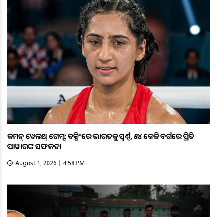
କମନ୍ ୱେଲଥ୍ ଗେମ୍ସ: ବକ୍ସିଂରେ ଭାରତକୁ ସ୍ବର୍ଣ୍ଣ, ୫୪ କେଜି ବର୍ଗରେ ପ୍ରିତି
ପାୱାରଙ୍କ ସଫଳତା
August 1, 2026 | 4:58 PM