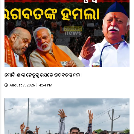
ମୋଦି-ଶାହଙ୍କ ନେତୃତ୍ୱ ଉପରେ ଭଗବତଙ୍କ ହମଲା
August 7, 2026 | 4:54 PM