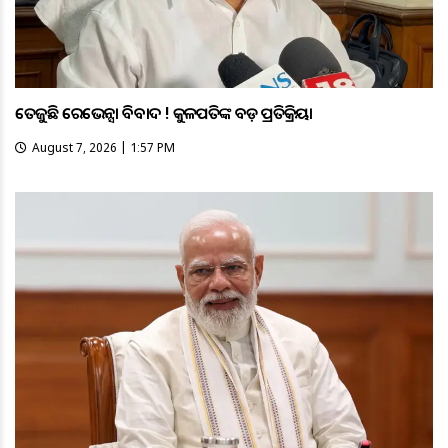
ତେଜୁଛି ରେଭେନ୍ସା ବିବାଦ ! କୁଳପତିଙ୍କ ବଡ଼ ପ୍ରତିକ୍ରିୟା
August 7, 2026 | 1:57 PM