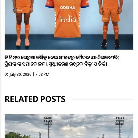
ହକି ଟିମ୍‌ର ଗେରୁଆ ଜର୍ସିକୁ ନେଇ ସଂସଦରୁ ମୈଦାନ ଯାଏଁ ରାଜନୀତି;
ପ୍ରିୟଙ୍କାଙ୍କ ସମାଲୋଚନା, ସ୍ପଷ୍ଟୀକରଣ ରଖିଲେ ଦିଲ୍ଲୀପ ତିର୍କୀ
July 30, 2026 | 7:08 PM
RELATED POSTS