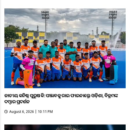
ଜାତୀୟ କନିଷ୍ଠ ପୁରୁଷ ହକି: ପଞ୍ଜାବକୁ ହରାଇ ଫାଇନାଲ୍ରେ ଓଡ଼ିଶା, ବିକ୍ରମଙ୍କ
ଦମ୍ଦାର ପ୍ରଦର୍ଶନ
August 6, 2026 | 10:11 PM