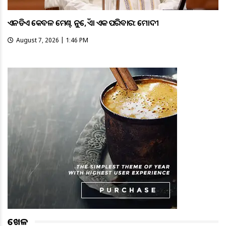
ଏନଡିଏ କେବଳ ମେଣ୍ଟ ନୁହେଁ, ଏହା ଏକ ପରିବାର: ମୋଦୀ
August 7, 2026 | 1:46 PM
ଖେଳ