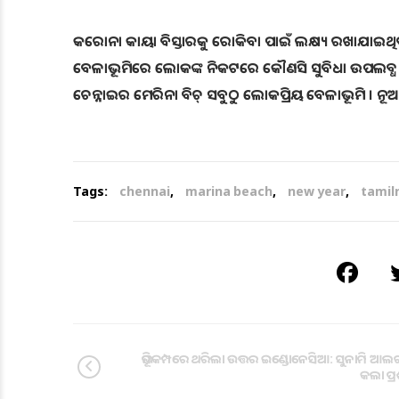
କରୋନା କାୟା ବିସ୍ତାରକୁ ରୋକିବା ପାଇଁ ଲକ୍ଷ୍ୟ ରଖାଯାଇଥ
ବେଳାଭୂମିରେ ଲୋକଙ୍କ ନିକଟରେ କୌଣସି ସୁବିଧା ଉପଲବ୍ଧ ହେବନାହି
ଚେନ୍ନାଇର ମେରିନା ବିଚ୍ ସବୁଠୁ ଲୋକପ୍ରିୟ ବେଳାଭୂମି । ନୂଆ
Tags:
chennai
,
marina beach
,
new year
,
tamil
ଭୂମିକମ୍ପରେ ଥରିଲା ଉତ୍ତର ଇଣ୍ଡୋନେସିଆ: ସୁନାମି ଆଲର୍
କଲା ପ୍