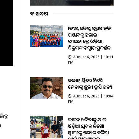
ବଡ ଖବର
ଜାତୀୟ କନିଷ୍ଠ ପୁରୁଷ ହକି:
ପଞ୍ଜାବକୁ ହରାଇ
ଫାଇନାଲ୍ରେ ଓଡ଼ିଶା,
ବିକ୍ରମଙ୍କ ଦମ୍ଦାର ପ୍ରଦର୍ଶନ
August 6, 2026 | 10:11
PM
କଳାହାଣ୍ଡିରେ ବିଜେପି
ନେତାଙ୍କୁ ଛୁରୀ ଭୂସି ହତ୍ୟା
August 6, 2026 | 10:04
PM
ିନ୍ନ
ଦାଦନ ଖଟିବାକୁ ଯାଇ
େ
ଓଡ଼ିଆ ଯୁବକ ନିଖୋଜ
ସ୍ବାମୀଙ୍କୁ ଉଦ୍ଧାର କରିବା