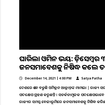
ଘାରିଲା ଓମିକ୍ରନ ଭୟ: ଡ଼ିସେମ୍
ଜନସମାବେଶକୁ ନିଷିଦ୍ଧ କଲେ ତ
December 14, 2021 | 4:00 PM
Satya Patha
ଦେଶରେ ଏବେ ବଢୁଛି ଓମିକ୍ରନ ଆକ୍ରାନ୍ତଙ୍କ ମାମଲା | ରାଜ୍ୟ
ପଦକ୍ଷେପ ଗ୍ରହଣ କରୁଛନ୍ତି । ସତର୍କତାମୂଳକ ପଦକ୍ଷେପଭାବ
ରାଜ୍ୟର ସମସ୍ତ ବେଳାଭୂମିରେ ଜନସମାବେଶକୁ ନିଶିଦ୍ଧ କରିଛନ୍