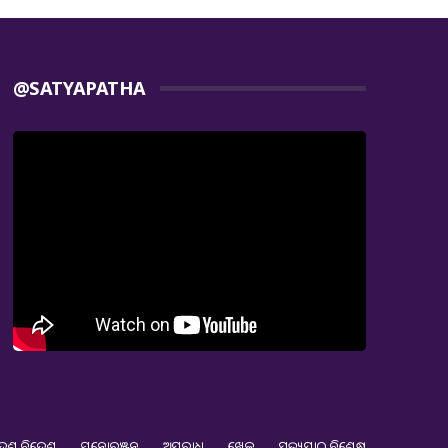
@SATYAPATHA
େଶ ବିଦେଶ
ମନୋରଞ୍ଜନ
ଅପରାଧ
ଖେଳ
ସତ୍ୟପାଠ ବିଶେଷ