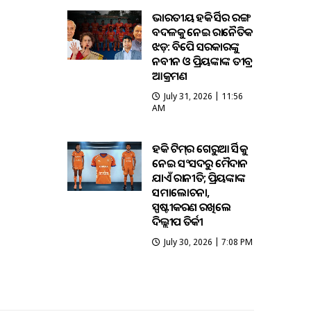
ଭାରତୀୟ ହକି ଜର୍ସିର ରଙ୍ଗ
ବଦଳକୁ ନେଇ ରାଜନୈତିକ
ଝଡ଼: ବିଜେପି ସରକାରଙ୍କୁ
ନବୀନ ଓ ପ୍ରିୟଙ୍କାଙ୍କ ତୀବ୍ର
ଆକ୍ରମଣ
July 31, 2026 | 11:56
AM
ହକି ଟିମ୍‌ର ଗେରୁଆ ଜର୍ସିକୁ
ନେଇ ସଂସଦରୁ ମୈଦାନ
ଯାଏଁ ରାଜନୀତି; ପ୍ରିୟଙ୍କାଙ୍କ
ସମାଲୋଚନା,
ସ୍ପଷ୍ଟୀକରଣ ରଖିଲେ
ଦିଲ୍ଲୀପ ତିର୍କୀ
July 30, 2026 | 7:08 PM