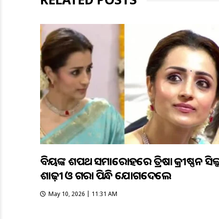
ବିଜୟଙ୍କ ଶପଥ ସମାରୋହରେ ତ୍ରିଷା କ୍ରୀଷ୍ଣନ ସିଲ୍
ଶାଢ଼ୀ ଓ ଗଜରା ପିନ୍ଧି ଯୋଗଦେଲେ
May 10, 2026 | 11:31 AM