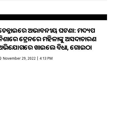
ଚେନ୍ନାଇରେ ଅଭାବନୀୟ ଘଟଣା: ମଦ୍ୟପ
ନିଶାରେ ଟ୍ରେନରେ ମହିଳାଙ୍କୁ ଅସଦାଚାରଣ
ଅଭିଯୋଗରେ ଖାଇଲେ ବିଧା, ଗୋଇଠା
November 29, 2022 | 4:13 PM