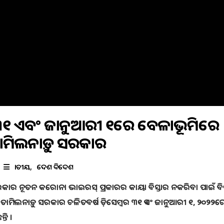
ବର ୩୧ ଏବଂ ଜାନୁଆରୀ ୧ରେ ବେଳାଭୂମିରେ
ାମିଲନାଡ଼ୁ ସରକାର
ଜାତୀୟ
ଦେଶ ବିଦେଶ
 ସରକାର ନୂତନ କରୋନା ଭାଇରସ୍ ପ୍ରକାରର କାୟା ବିସ୍ତାର ନକରିବା ପାଇଁ ବିଭ
େ ତାମିଲନାଡ଼ୁ ସରକାର ଚଳିତବର୍ଷ ଡ଼ିସେମ୍ବର ୩୧ ଏବଂ ଜାନୁଆରୀ ୧, ୨୦୨୨ର
ତି ।