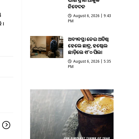
ପାଇଁ ସ୍ତ୍ରୀର ଆକୁଳ
ନିବେଦନ
ତ
August 6, 2026 | 9:43
PM
ି ।
ଅବ୍ୟବସ୍ଥା ନେଇ ଅତିଷ୍ଠ
ହେଲେ ଛାତ୍ର, ହଷ୍ଟେଲ
ଛାଡ଼ିଲେ ୧୮୦ ପିଲା
August 6, 2026 | 5:35
PM