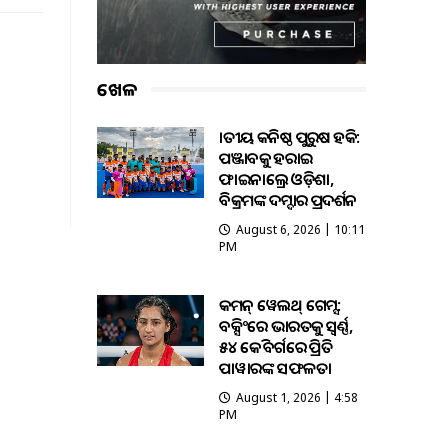
ଖେଳ
ଜାତୀୟ କନିଷ୍ଠ ପୁରୁଷ ହକି:
ପଞ୍ଜାବକୁ ହରାଇ
ଫାଇନାଲ୍ରେ ଓଡ଼ିଶା,
ବିକ୍ରମଙ୍କ ଦମ୍ଦାର ପ୍ରଦର୍ଶନ
August 6, 2026 | 10:11
PM
କମନ୍ ୱେଲଥ୍ ଗେମ୍ସ:
ବକ୍ସିଂରେ ଭାରତକୁ ସ୍ବର୍ଣ୍ଣ,
୫୪ କେଜି ବର୍ଗରେ ପ୍ରିତି
ପାୱାରଙ୍କ ସଫଳତା
August 1, 2026 | 4:58
PM