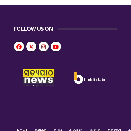
FOLLOW US ON
HOME
ବଡ ଖବର
ରାଜ୍ୟ
ରାଜନୀତି
ଜାତୀୟ
ପରିବେଶ
ଦ