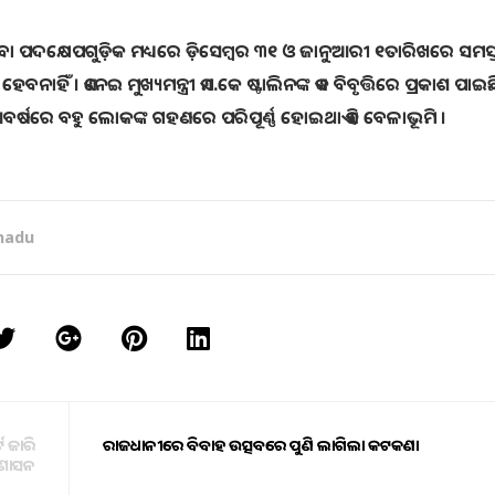
ିବା ପଦକ୍ଷେପଗୁଡ଼ିକ ମଧ୍ୟରେ ଡ଼ିସେମ୍ବର ୩୧ ଓ ଜାନୁଆରୀ ୧ତାରିଖରେ ସମସ୍
ଁ । ଏନେଇ ମୁଖ୍ୟମନ୍ତ୍ରୀ ଏମ.କେ ଷ୍ଟାଲିନଙ୍କ ଏକ ବିବୃତ୍ତିରେ ପ୍ରକାଶ ପାଇଛ
ବର୍ଷରେ ବହୁ ଲୋକଙ୍କ ଗହଣରେ ପରିପୂର୍ଣ୍ଣ ହୋଇଥାଏ ଏହି ବେଳାଭୂମି ।
nadu
ଟ ଜାରି
ରାଜଧାନୀରେ ବିବାହ ଉତ୍ସବରେ ପୁଣି ଲାଗିଲା କଟକଣା
ରଶାସନ