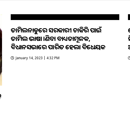
ତାମିଲନାଡୁରେ ସରକାରୀ ଚାକିରି ପାଇଁ
ତାମିଲ ଭାଷା ଜାଣିବା ବାଧ୍ୟତାମୂଳକ,
ବିଧାନସଭାରେ ପାରିତ ହେଲା ବିଧେୟକ
January 14, 2023 | 4:32 PM
କ