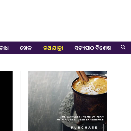
ରାଧ
ଖେଳ
ରଥ ଯାତ୍ରା
ସତ୍ୟପାଠ ବିଶେଷ