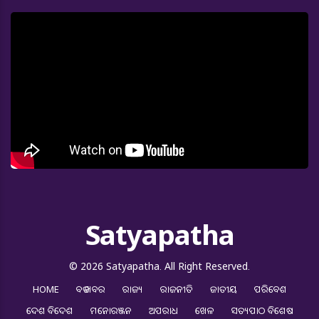
Satyapatha
© 2026 Satyapatha. All Right Reserved.
HOME
ବଡ ଖବର
ରାଜ୍ୟ
ରାଜନୀତି
ଜାତୀୟ
ପରିବେଶ
ଦେଶ ବିଦେଶ
ମନୋରଞ୍ଜନ
ଅପରାଧ
ଖେଳ
ସତ୍ୟପାଠ ବିଶେଷ