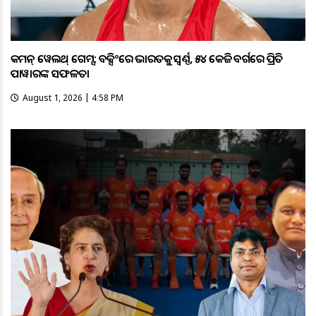
କମନ୍ ୱେଲଥ୍ ଗେମ୍ସ: ବକ୍ସିଂରେ ଭାରତକୁ ସ୍ବର୍ଣ୍ଣ, ୫୪ କେଜି ବର୍ଗରେ ପ୍ରିତି
ପାୱାରଙ୍କ ସଫଳତା
August 1, 2026 | 4:58 PM