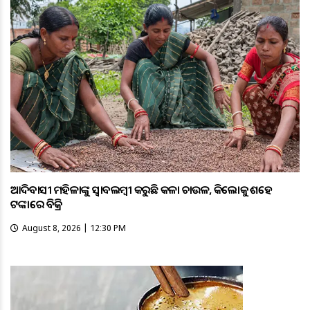
ଆଦିବାସୀ ମହିଳାଙ୍କୁ ସ୍ଵାବଲମ୍ଵୀ କରୁଛି କଳା ଚାଉଳ, କିଲୋକୁ ଶହେ
ଟଙ୍କାରେ ବିକ୍ରି
August 8, 2026 | 12:30 PM