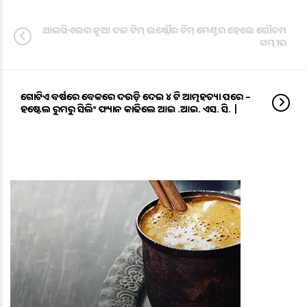
ଆଇପିଏଲର ନୂଆ ଦଳ ଟିମ୍ ଲକ୍ଷ୍ନୌର ଟିମ୍ ମେଣ୍ଟର ହେଲେ ଗୌତମ
ଗମ୍ଭୀର
ଗୋଟିଏ ବର୍ଷରେ ବେକରେ ଦଉଡ଼ି ଦେଇ ୪ ଟି ଆତ୍ମହତ୍ୟା ପରେ –
ହଷ୍ଟେଲ ରୁମରୁ ସିଲିଂ ଫ୍ୟାନ କାଢିଲେ ଆଇ .ଆଇ. ଏସ. ସି. |