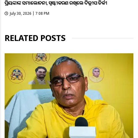
ପ୍ରିୟଙ୍କାଙ୍କ ସମାଲୋଚନା, ସ୍ପଷ୍ଟୀକରଣ ରଖିଲେ ଦିଲ୍ଲୀପ ତିର୍କୀ
July 30, 2026 | 7:08 PM
RELATED POSTS