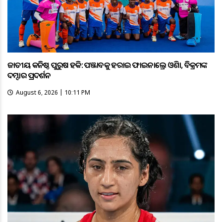
ଜାତୀୟ କନିଷ୍ଠ ପୁରୁଷ ହକି: ପଞ୍ଜାବକୁ ହରାଇ ଫାଇନାଲ୍ରେ ଓଡ଼ିଶା, ବିକ୍ରମଙ୍କ
ଦମ୍ଦାର ପ୍ରଦର୍ଶନ
August 6, 2026 | 10:11 PM