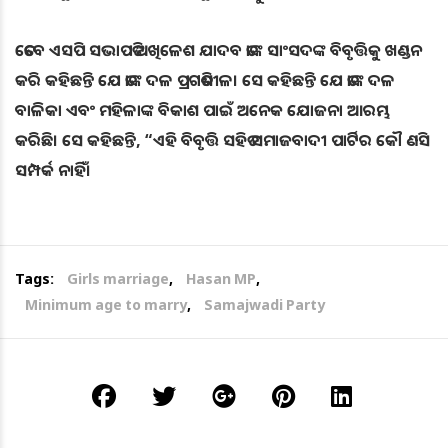
ତେବେ ଏସପି ସଭାପତି ଅଖିଳେଶ ଯାଦବ ତାଙ୍କ ସାଂସଦଙ୍କ ବିବୃତ୍ତିକୁ ଖଣ୍ଡନ
କରି କହିଛନ୍ତି ଯେ ତାଙ୍କ ଦଳ ପ୍ରଗତିଶୀଳ। ସେ କହିଛନ୍ତି ଯେ ତାଙ୍କ ଦଳ
ବାଳିକା ଏବଂ ମହିଳାଙ୍କ ବିକାଶ ପାଇଁ ଅନେକ ଯୋଜନା ଆରମ୍ଭ
କରିଛି। ସେ କହିଛନ୍ତି, “ଏହି ବିବୃତ୍ତି ସହିତ ସମାଜବାଦୀ ପାର୍ଟିର କୌ ଣସି
ସମ୍ପର୍କ ନାହିଁ।
Tags:
Girls marriage
,
Hasan MP
,
Minimum age to marry
,
Samajwadi Party