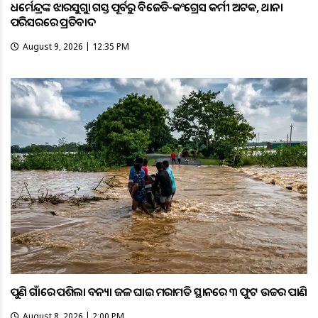
ଧର୍ମେନ୍ଦ୍ରଙ୍କ ଝାରସୁଗୁଡ଼ା ଗସ୍ତ ପୂର୍ବରୁ ବିଜେଡି-କଂଗ୍ରେସ କର୍ମୀ ଅଟକ, ଥାନା
ପରିସରରେ ପ୍ରତିବାଦ
August 9, 2026 | 12:35 PM
ପୁଣି ଗାଁରେ ପଶିଲା ବନ୍ୟା ଜଳ ଘାଇ ମରାମତି ସ୍ଥାନରେ ୩ ଫୁଟ ଉଚ୍ଚର ପାଣି
August 8, 2026 | 2:00 PM