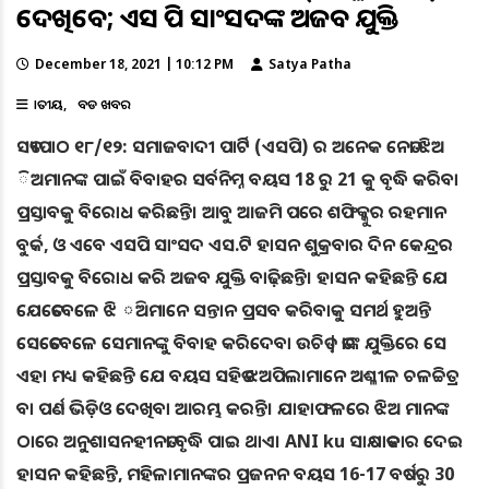
ଦେଖିବେ; ଏସ ପି ସାଂସଦଙ୍କ ଅଜବ ଯୁକ୍ତି
December 18, 2021 | 10:12 PM
Satya Patha
ଜାତୀୟ
ବଡ ଖବର
ସତ୍ୟପାଠ ୧୮/୧୨: ସମାଜବାଦୀ ପାର୍ଟି (ଏସପି) ର ଅନେକ ନେତା ଝିଅ
ିଅମାନଙ୍କ ପାଇଁ ବିବାହର ସର୍ବନିମ୍ନ ବୟସ 18 ରୁ 21 କୁ ବୃଦ୍ଧି କରିବା
ପ୍ରସ୍ତାବକୁ ବିରୋଧ କରିଛନ୍ତି। ଆବୁ ଆଜମି ପରେ ଶଫିକ୍କୁର ରହମାନ
ବୁର୍କ, ଓ ଏବେ ଏସପି ସାଂସଦ ଏସ.ଟି ହାସନ ଶୁକ୍ରବାର ଦିନ କେନ୍ଦ୍ରର
ପ୍ରସ୍ତାବକୁ ବିରୋଧ କରି ଅଜବ ଯୁକ୍ତି ବାଢ଼ିଛନ୍ତି। ହାସନ କହିଛନ୍ତି ଯେ
ଯେତେବେଳେ ଝି ିଅମାନେ ସନ୍ତାନ ପ୍ରସବ କରିବାକୁ ସମର୍ଥ ହୁଅନ୍ତି
ସେତେବେଳେ ସେମାନଙ୍କୁ ବିବାହ କରିଦେବା ଉଚିତ୍ | ତାଙ୍କ ଯୁକ୍ତିରେ ସେ
ଏହା ମଧ୍ୟ କହିଛନ୍ତି ଯେ ବୟସ ସହିତ ଝଅପିଲାମାନେ ଅଶ୍ଳୀଳ ଚଳଚ୍ଚିତ୍ର
ବା ପର୍ଣ ଭିଡ଼ିଓ ଦେଖିବା ଆରମ୍ଭ କରନ୍ତି। ଯାହାଫଳରେ ଝିଅ ମାନଙ୍କ
ଠାରେ ଅନୁଶାସନହୀନତା ବୃଦ୍ଧି ପାଇ ଥାଏ। ANI ku ସାକ୍ଷାତକାର ଦେଇ
ହାସନ କହିଛନ୍ତି, ମହିଳାମାନଙ୍କର ପ୍ରଜନନ ବୟସ 16-17 ବର୍ଷରୁ 30