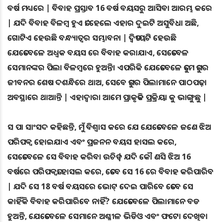
ବର୍ଷ ମଧ୍ୟରେ | ବିବାହ ପ୍ରସ୍ତାବ 16 ବର୍ଷ ବୟସରୁ ଆସିବା ଆରମ୍ଭ କରେ
| ଯଦି ବିବାହ ବିଳମ୍ବ ହୁଏ ତା’ହେଲେ ଏହାର ଦୁଇଟି ଅସୁବିଧା ଅଛି,
ଗୋଟିଏ ହେଉଛି ବନ୍ଧ୍ୟାତ୍ୱର ସମ୍ଭାବନା | ଦ୍ୱିତୀୟଟି ହେଉଛି
ଯେତେବେଳେ ଅଧ୍ବକ ବୟସ ରେ ବିବାହ କରାଯାଏ, ସେତେବେଳ
ସେମାନଙ୍କର ପିଲା ବିଳମ୍ବରେ ହୁଅନ୍ତି। ଏପରିକି ଯେତେବେଳେ ତୁମେ ତୁମର
ଜୀବନର ଶେଷ ଦଶନ୍ଧିରେ ଥାଅ, ସେବେ ତୁମର ପିଲାମାନେ ପାଠପଢ଼ା
ଅବସ୍ଥାରେ ଥାଆନ୍ତି | ଏହାଦ୍ବାରା ଆମେ ପ୍ରାକୃତିକ ପ୍ରକ୍ରିୟା କୁ ଭାଙ୍ଗୁଛୁ |
ସ ପା ସାଂସଦ କହିଛନ୍ତି, ମୁଁ ବିଶ୍ୱାସ କରେ ଯେ ଯେତେବେଳେ ଜଣେ ଝିଅ
ପରିପକ୍ୱ ହୋଇଯାଏ ଏବଂ ପ୍ରଜନନ ବୟସ ହାସଲ କରେ,
ସେତେବେଳେ ସେ ବିବାହ କରିବା ଉଚିତ୍ | ଯଦି କୌ ଣସି ଝିଅ 16
ବର୍ଷରେ ପରିପକ୍ୱତା ହାସଲ କରେ, ତେବେ ସେ 16 ରେ ବିବାହ କରିପାରିବ
| ଯଦି ସେ 18 ବର୍ଷ ବୟସରେ ଭୋଟ୍ ଦେଇ ପାରିବେ ତେବେ ସେ
କାହିଁକି ବିବାହ କରିପାରିବେ ନାହିଁ? ଯେତେବେଳେ ପିଲାମାନେ ବଡ
ହୁଅନ୍ତି, ଯେତେବେଳେ ସେମାନେ ଅଶ୍ଳୀଳ ଭିଡିଓ ଏବଂ ଫଟୋ ଦେଖିବା