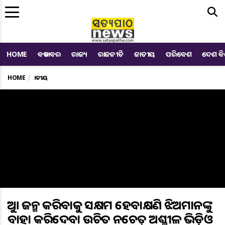
Me
HOME
ବଡ ଖବର
ରାଜ୍ୟ
ରାଜନୀତି
ଜାତୀୟ
ପରିବେଶ
ଦେଶ ବ
HOME
ଜାତୀୟ
ଛୁଆ ଜନ୍ମ କରିବାକୁ ସକ୍ଷମ ହେବାକ୍ଷଣି ଝିଅମାନଙ୍କୁ
ବାହା କରିଦେବା ଉଚିତ ନଚେତ୍ ଅଶ୍ଳୀଳ ଭିଡ଼ିଓ