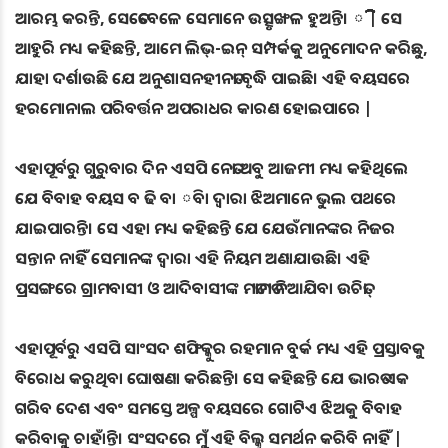
ଆରମ୍ଭ କରନ୍ତି, ସେତେବେଳେ ସେମାନେ ଉତ୍ସୃଙ୍ଖଳ ହୁଅନ୍ତି। ିିିିିିିିିିିି | ସେ
ଆହୁରି ମଧ୍ୟ କହିଛନ୍ତି, ଆମେ ଲିଭ୍-ଇନ୍ ସମ୍ପର୍କକୁ ଅନୁମୋଦନ କରିଛୁ,
ଯାହା ଦର୍ଶାଉଛି ଯେ ଅନୁଶାସନହୀନତା ବୃଦ୍ଧି ପାଇଛି। ଏହି ବୟସରେ
ହରମୋନାଲ ପରିବର୍ତ୍ତନ ଅପରାଧର କାରଣ ହୋଇପାରେ |
ଏହାପୂର୍ବରୁ ଗୁରୁବାର ଦିନ ଏସପି ନେତା ଅବୁ ଆଜମୀ ମଧ୍ୟ କହିଥିଲେ
ଯେ ବିବାହ ବୟସ ବ ଢି ବା ିବା ଦ୍ୱାରା ଝିଅମାନେ ଭୁଲ ପଥରେ
ଯାଇପାରନ୍ତି। ସେ ଏହା ମଧ୍ୟ କହିଛନ୍ତି ଯେ ଯେଉଁମାନଙ୍କର ନିଜର
ସନ୍ତାନ ନାହିଁ ସେମାନଙ୍କ ଦ୍ୱାରା ଏହି ନିୟମ ଅଣାଯାଉଛି। ଏହି
ପ୍ରସଙ୍ଗରେ ଗ୍ରାମବାସୀ ଓ ଆଦିବାସୀଙ୍କ ମତାମତ ନିଆଯିବା ଉଚିତ୍।
ଏହାପୂର୍ବରୁ ଏସପି ସାଂସଦ ଶଫିକ୍କୁର ରହମାନ ବୁର୍କ ମଧ୍ୟ ଏହି ପ୍ରସ୍ତାବକୁ
ବିରୋଧ କରୁଥିବା ଘୋଷଣା କରିଛନ୍ତି। ସେ କହିଛନ୍ତି ଯେ ଭାରତ ଏକ
ଗରିବ ଦେଶ ଏବଂ ସମସ୍ତେ ଅଳ୍ପ ବୟସରେ ଗୋଟିଏ ଝିଅକୁ ବିବାହ
କରିବାକୁ ଚାହାଁନ୍ତି। ସଂସଦରେ ମୁଁ ଏହି ବିଲ୍କୁ ସମର୍ଥନ କରିବି ନାହିଁ |