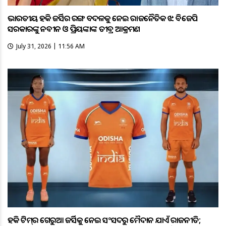
ଭାରତୀୟ ହକି ଜର୍ସିର ରଙ୍ଗ ବଦଳକୁ ନେଇ ରାଜନୈତିକ ଝଡ଼: ବିଜେପି
ସରକାରଙ୍କୁ ନବୀନ ଓ ପ୍ରିୟଙ୍କାଙ୍କ ତୀବ୍ର ଆକ୍ରମଣ
July 31, 2026 | 11:56 AM
ହକି ଟିମ୍‌ର ଗେରୁଆ ଜର୍ସିକୁ ନେଇ ସଂସଦରୁ ମୈଦାନ ଯାଏଁ ରାଜନୀତି;