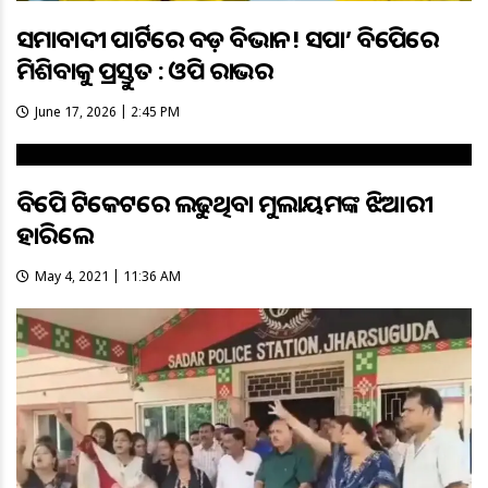
ସମାଜବାଦୀ ପାର୍ଟିରେ ବଡ଼ ବିଭାଜନ! ସପା’ ବିଜେପିରେ
ମିଶିବାକୁ ପ୍ରସ୍ତୁତ : ଓପି ରାଜଭର
June 17, 2026 | 2:45 PM
ବିଜେପି ଟିକେଟରେ ଲଢୁଥିବା ମୁଲାୟମଙ୍କ ଝିଆରୀ
ହାରିଲେ
May 4, 2021 | 11:36 AM