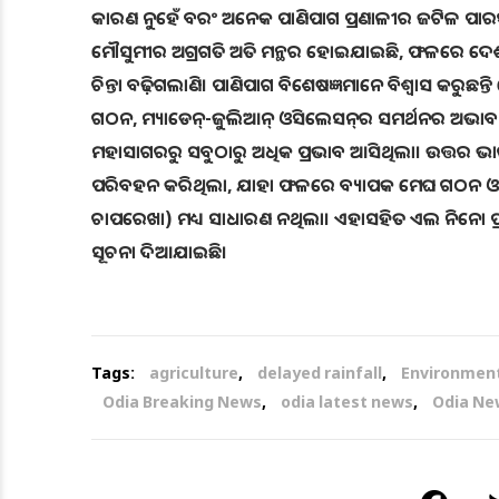
କାରଣ ନୁହେଁ ବରଂ ଅନେକ ପାଣିପାଗ ପ୍ରଣାଳୀର ଜଟିଳ ପାରସ୍ପ
ମୌସୁମୀର ଅଗ୍ରଗତି ଅତି ମନ୍ଥର ହୋଇଯାଇଛି, ଫଳରେ ଦେଶର
ଚିନ୍ତା ବଢ଼ିଗଲାଣି। ପାଣିପାଗ ବିଶେଷଜ୍ଞମାନେ ବିଶ୍ୱାସ କରୁଛନ୍ତ
ଗଠନ, ମ୍ୟାଡେନ୍-ଜୁଲିଆନ୍ ଓସିଲେସନ୍‌ର ସମର୍ଥନର ଅଭାବ ଓ ଏଲ୍
ମହାସାଗରରୁ ସବୁଠାରୁ ଅଧିକ ପ୍ରଭାବ ଆସିଥିଲା। ଉତ୍ତର ଭାରତ
ପରିବହନ କରିଥିଲା, ଯାହା ଫଳରେ ବ୍ୟାପକ ମେଘ ଗଠନ ଓ ବର୍ଷା 
ଚାପରେଖା) ମଧ୍ୟ ସାଧାରଣ ନଥିଲା। ଏହାସହିତ ଏଲ ନିନୋ ପ୍
ସୂଚନା ଦିଆଯାଇଛି।
Tags:
agriculture
,
delayed rainfall
,
Environmen
Odia Breaking News
,
odia latest news
,
Odia Ne