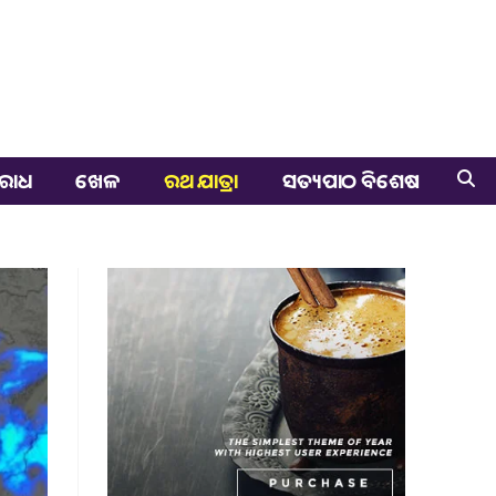
ରାଧ
ଖେଳ
ରଥ ଯାତ୍ରା
ସତ୍ୟପାଠ ବିଶେଷ