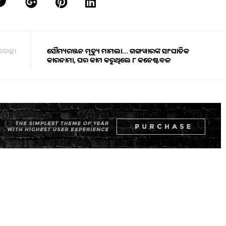
ଭେଚ୍ଛା
ସୌମ୍ୟରଞ୍ଜନ ମୃତ୍ୟୁ ମାମଲା… ଗଙ୍ଗୱାରଙ୍କ ସାଂଘାତିକ
କାରନାମା, ଘର କାମ କରୁଥିଲେ ୮ କନେଷ୍ଟବଳ