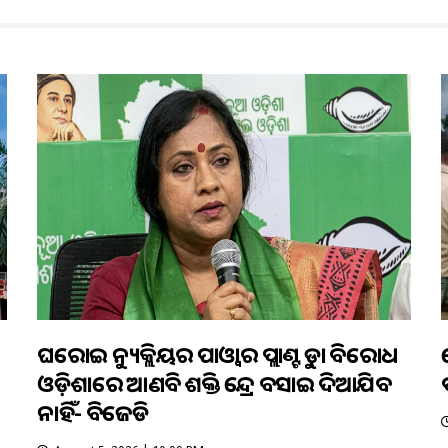
ଘରୋଇ ନ୍ୟୁକ୍ଲିୟର ପାଓ୍ବାର ପ୍ଲାଣ୍ଟକୁ କଡ଼ା ବିରୋଧ
ଓଡ଼ିଶାରେ ଆଣବିକ ଶକ୍ତି କେନ୍ଦ୍ର ବସାଇ ଦିଆଯିବ
ନାହିଁ- ବିଜେଡି