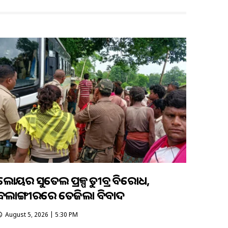
ଲୋୟର ସୁକତେଲ ପ୍ରକଳ୍ପକୁ ତୀବ୍ର ବିରୋଧ,
ବଲାଙ୍ଗୀରରେ ତେଜିଲା ବିବାଦ
August 5, 2026 | 5:30 PM