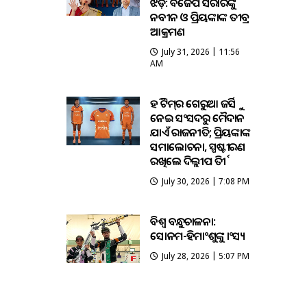
ଝଡ଼: ବିଜେପି ସରକାରଙ୍କୁ
ନବୀନ ଓ ପ୍ରିୟଙ୍କାଙ୍କ ତୀବ୍ର
ଆକ୍ରମଣ
July 31, 2026 | 11:56
AM
ହକି ଟିମ୍‌ର ଗେରୁଆ ଜର୍ସିକୁ
ନେଇ ସଂସଦରୁ ମୈଦାନ
ଯାଏଁ ରାଜନୀତି; ପ୍ରିୟଙ୍କାଙ୍କ
ସମାଲୋଚନା, ସ୍ପଷ୍ଟୀକରଣ
ରଖିଲେ ଦିଲ୍ଲୀପ ତିର୍କୀ
July 30, 2026 | 7:08 PM
ବିଶ୍ବ ବନ୍ଧୁକଚାଳନା:
ସୋନମ-ହିମାଂଶୁଙ୍କୁ କାଂସ୍ୟ
July 28, 2026 | 5:07 PM