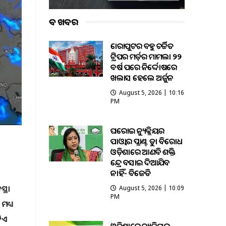
ବଡ ଖବର
କୋରାପୁଟର ବହୁ ଚର୍ଚ୍ଚିତ
ଟ୍ରିପର ମର୍ଡ଼ର ମାମଲା ୨୨
ବର୍ଷ ପରେ ନିର୍ଦ୍ଦୋଷରେ
ଖଲାସ ହେଲେ ଅର୍ଜୁନ
August 5, 2026 | 10:16
PM
ଘରୋଇ ନ୍ୟୁକ୍ଲିୟର
ପାଓ୍ବାର ପ୍ଲାଣ୍ଟକୁ କଡ଼ା ବିରୋଧ
ଓଡ଼ିଶାରେ ଆଣବିକ ଶକ୍ତି
କେନ୍ଦ୍ର ବସାଇ ଦିଆଯିବ
ନାହିଁ- ବିଜେଡି
୍ଥା
August 5, 2026 | 10:09
PM
ମଧ୍ୟ
ଟିଏ