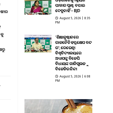
ଓଡ଼ିଶାରେ ନ୍ୟୁକ୍ଲିୟର
େ
ପାୱାର ପ୍ଲାଣ୍ଟ ବସାଇ
ଦେବୁନାହିଁ – BJD
ଚାଷୀର
August 5, 2026 | 8:35
ା
PM
ତ
ଳକୁ
‘ଶିକ୍ଷାନୁଷ୍ଠାନରେ
ରାଜନୈତିକ ହସ୍ତକ୍ଷେପ ବନ୍ଦ
କର’; ରେଭେନ୍ସା
ଷରୁ
ବିଶ୍ୱବିଦ୍ୟାଳୟରେ
ଅଧ୍ୟାପକଙ୍କୁ ବିଜେପି
ବିଧାୟକଙ୍କ ଗାଳିଗୁଲଜକୁ
ବିଜେଡିର ନିନ୍ଦା
August 5, 2026 | 6:08
PM
,