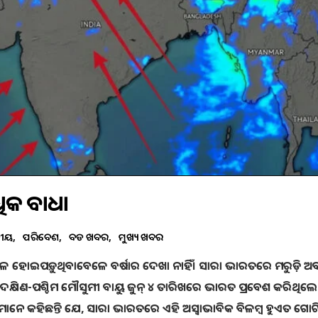
ିକ ବାଧା
ତୀୟ
ପରିବେଶ
ବଡ ଖବର
ମୁଖ୍ୟ ଖବର
ହୋଇପଡ଼ୁଥିବାବେଳେ ବର୍ଷାର ଦେଖା ନାହିଁ। ସାରା ଭାରତରେ ମରୁଡ଼ି ଅବସ
୍ଷିଣ-ପଶ୍ଚିମ ମୌସୁମୀ ବାୟୁ ଜୁନ୍ ୪ ତାରିଖରେ ଭାରତ ପ୍ରବେଶ କରିଥିଲେ 
ାନୀମାନେ କହିଛନ୍ତି ଯେ, ସାରା ଭାରତରେ ଏହି ଅସ୍ୱାଭାବିକ ବିଳମ୍ବ ହୁଏତ ଗୋ