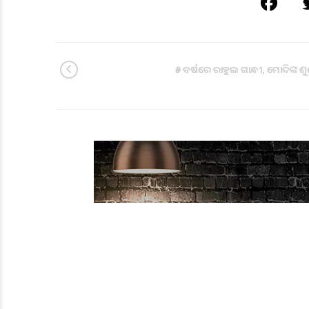
୫୬ ବର୍ଷରେ ରାହୁଲ ଗାନ୍ଧୀ, ମୋଦିଙ୍କ ଶୁ