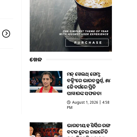
ଖେଳ
କମନ୍ ୱେଲଥ୍ ଗେମ୍ସ:
ବକ୍ସିଂରେ ଭାରତକୁ ସ୍ବର୍ଣ୍ଣ, ୫୪
କେଜି ବର୍ଗରେ ପ୍ରିତି
ପାୱାରଙ୍କ ସଫଳତା
August 1, 2026 | 4:58
PM
ଭାରତୀୟ ହକି ଜର୍ସିର ରଙ୍ଗ
ବଦଳକୁ ନେଇ ରାଜନୈତିକ