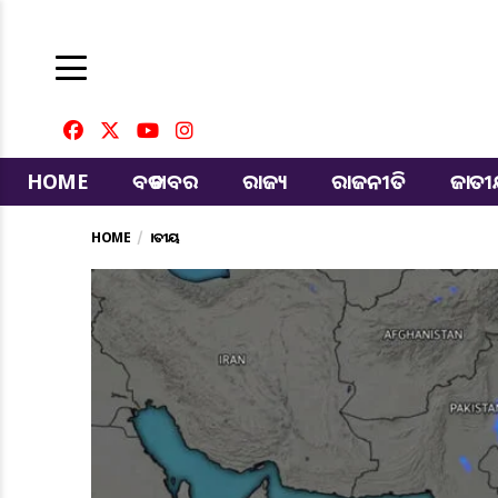
HOME
ବଡ ଖବର
ରାଜ୍ୟ
ରାଜନୀତି
ଜାତ
HOME
ଜାତୀୟ