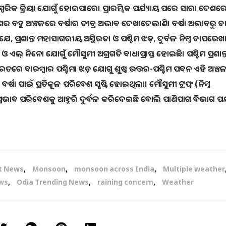
ରିକ କ୍ରିୟା ଯୋଗୁଁ ହୋଇପାରେ। ପ୍ରାରମ୍ଭିକ ପର୍ଯ୍ୟାୟ ପରେ ସାରା ଦେଶର
 ବହୁ ଅଞ୍ଚଳରେ ବର୍ଷାର ତୀବ୍ର ଅଭାବ ଦେଖାଦେଲାଣି। ବର୍ଷା ଅଭାବରୁ 
ି ଯେ, ପ୍ରଶାନ୍ତ ମହାସାଗରୀୟ ଅସ୍ଥିରତା ଓ ପଶ୍ଚିମ ଝଡ଼, ଦୁର୍ବଳ ନିମ୍ନ ଚାପରେଖ
 ନିନୋ ଯୋଗୁଁ ମୌସୁମୀ ଅଗ୍ରଗତି ବାଧାପ୍ରାପ୍ତ ହୋଇଛି। ପଶ୍ଚିମ ପ୍ରଶାନ୍
ରେ ବାରମ୍ବାର ପଶ୍ଚିମା ଝଡ଼ ଯୋଗୁ ଶୁଷ୍କ ଉତ୍ତର-ପଶ୍ଚିମ ପବନ ଏହି ଅଞ୍ଚ
ପାଇଁ ପ୍ରତିକୂଳ ପରିବେଶ ସୃଷ୍ଟି ହୋଇଥିଲା। ମୌସୁମୀ ଟ୍ରଫ୍‌ (ନିମ୍ନ
ରଭାବ ପରିବେଶକୁ ଆହୁରି ଦୁର୍ବଳ କରିଦେଇଛି ବୋଲି ପାଣିପାଗ ବିଭାଗ ପକ୍
t News
,
Monsoon
,
monsoon across India
,
Multiple weather
ws
,
Odia Trending News
,
raining concern
,
Weather