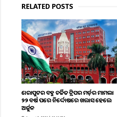
RELATED POSTS
କୋରାପୁଟର ବହୁ ଚର୍ଚ୍ଚିତ ଟ୍ରିପର ମର୍ଡ଼ର ମାମଲା
୨୨ ବର୍ଷ ପରେ ନିର୍ଦ୍ଦୋଷରେ ଖଲାସ ହେଲେ
ଅର୍ଜୁନ