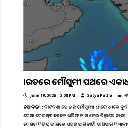
ଭାରତରେ ମୌସୁମୀ ପଥରେ ଏକାଧ
June 19, 2026 | 2:00 PM
Satya Patha
ଜା
ନୂଆଦିଲ୍ଲୀ :
ବାଟବଣା ହୋଇଛି ମୌସୁମୀ। ଧୀରେ ଧୀରେ ଦୁର୍ବଳ 
ଦେଖା ଦେଇଥିବାବେଳେ ଖରିଫ ଚାଷ ନେଇ ଚିନ୍ତାରେ ଚାଷୀ। ଦକ
ଦେଶର ବିଭିନ୍ନ ଭାଗରେ ପହଞ୍ଚି ପାରିନାହିଁ। ପାଣିପାଗ ବିଜ୍ଞ