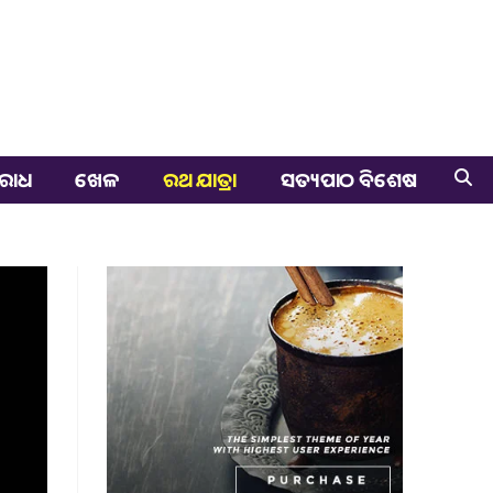
ରାଧ
ଖେଳ
ରଥ ଯାତ୍ରା
ସତ୍ୟପାଠ ବିଶେଷ