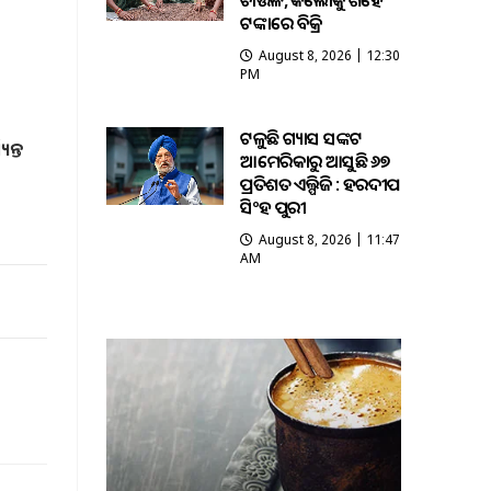
ଚାଉଳ, କିଲୋକୁ ଶହେ
ଟଙ୍କାରେ ବିକ୍ରି
August 8, 2026 | 12:30
PM
ଟଳୁଛି ଗ୍ୟାସ ସଙ୍କଟ
ୟନ୍ତ
ଆମେରିକାରୁ ଆସୁଛି ୬୭
ପ୍ରତିଶତ ଏଲ୍ପିଜି : ହରଦୀପ
ସିଂହ ପୁରୀ
August 8, 2026 | 11:47
AM