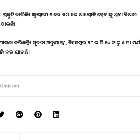
ପ୍ରସ୍ତୁତି ଚାଲିଛି। ଜାନୁୟାରୀ ୫ ରେ ଏଠାରେ ଆୟୋଜିତ ହେବାକୁ ଥିବା ବିଆର
ାଯାଇଛି।
ବାକୁ ଘୋଷଣା କରିଛନ୍ତି। ସୂଚନା ଅନୁଯାୟୀ, ଡିସେମ୍ବର ୨୮ ରାତି ୧୦ ଟାରୁ ୫ ଟା ପର୍ଯ୍
 ଜାରି କରାଯାଇଛି।
Omicron