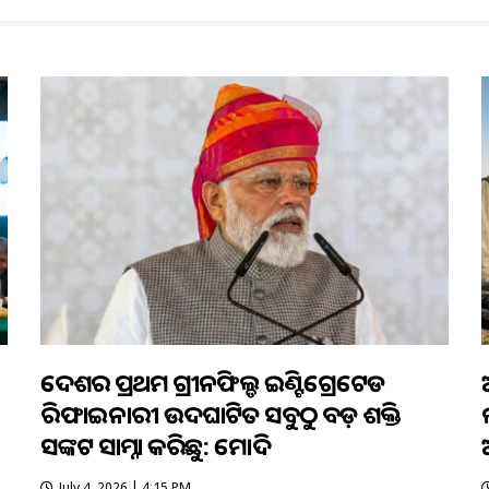
ଦେଶର ପ୍ରଥମ ଗ୍ରୀନଫିଲ୍ଡ ଇଣ୍ଟିଗ୍ରେଟେଡ
ରିଫାଇନାରୀ ଉଦଘାଟିତ ସବୁଠୁ ବଡ଼ ଶକ୍ତି
ସଙ୍କଟ ସାମ୍ନା କରିଛୁ: ମୋଦି
July 4, 2026 | 4:15 PM