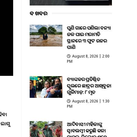
ବଡ ଖବର
ପୁଣି ଗାଁରେ ପଶିଲା ବନ୍ୟା
ଜଳ ଘାଇ ମରାମତି
ସ୍ଥାନରେ ୩ ଫୁଟ ଉଚ୍ଚର
ପାଣି
August 8, 2026 | 2:00
PM
ବ୍ୟାଙ୍କକର ପ୍ରତିଷ୍ଠିତ
ସ୍କୁଲରେ ଛାତ୍ରର ଆଖିବୁଜା
ଗୁଳିମାଡ଼: ୮ ମୃତ
August 8, 2026 | 1:30
PM
ଢିବା
 ଲାଗୁ
ଆଦିବାସୀ ମହିଳାଙ୍କୁ
ସ୍ଵାବଲମ୍ଵୀ କରୁଛି କଳା