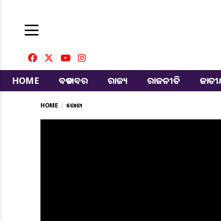
HOME
ବଡ ଖବର
ରାଜ୍ୟ
ରାଜନୀତି
ଜାତ
HOME
କରୋନା