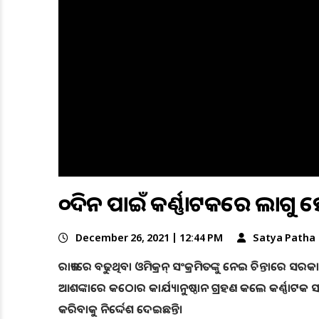
୧୦ଦିନ ପାଇଁ କର୍ଣ୍ଣାଟକରେ ଲାଗୁ ହେ
December 26, 2021 | 12:44 PM
Satya Patha
ରାଜ୍ୟରେ ବଢୁଥିବା ଓମିକ୍ରନ୍ ସଂକ୍ରମିତଙ୍କୁ ନେଇ ଚିନ୍ତାରେ
ଆଶଙ୍କାରେ କଠୋର କାର୍ଯ୍ୟାନୁଷ୍ଠାନ ଗ୍ରହଣ କଲେ କର୍ଣ୍ଣାଟକ ସରକ
କରିବାକୁ ନିର୍ଦ୍ଦେଶ ଦେଇଛନ୍ତି।