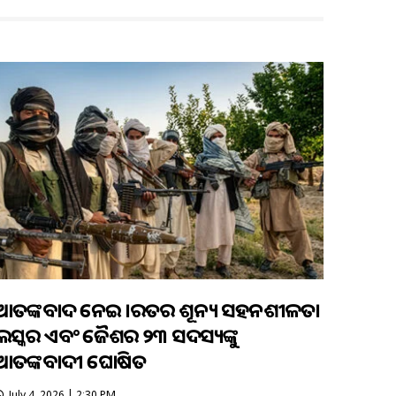
ଆତଙ୍କବାଦ ନେଇ ଭାରତର ଶୂନ୍ୟ ସହନଶୀଳତା
ଲସ୍କର ଏବଂ ଜୈଶର ୨୩ ସଦସ୍ୟଙ୍କୁ
ଆତଙ୍କବାଦୀ ଘୋଷିତ
July 4, 2026 | 2:30 PM