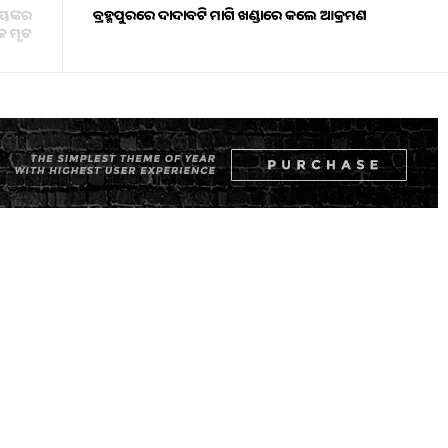
ୟଙ୍କର
ବ୍ରହ୍ମପୁରରେ ଦାଦାବଟି ମାଗି ଖଣ୍ଡାରେ କଲେ ଆକ୍ରମଣ
ିକ ମୃତ