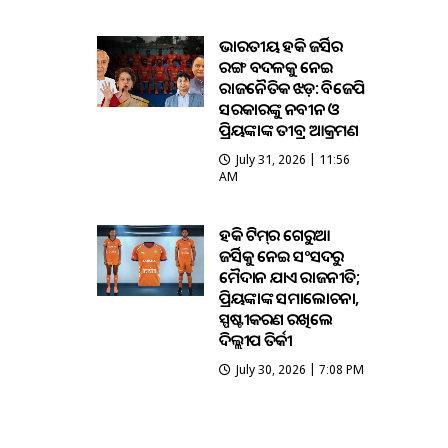
ଭାରତୀୟ ହକି ଜର୍ସିର
ରଙ୍ଗ ବଦଳକୁ ନେଇ
ରାଜନୈତିକ ଝଡ଼: ବିଜେପି
ସରକାରଙ୍କୁ ନବୀନ ଓ
ପ୍ରିୟଙ୍କାଙ୍କ ତୀବ୍ର ଆକ୍ରମଣ
July 31, 2026 | 11:56
AM
ହକି ଟିମ୍‌ର ଗେରୁଆ
ଜର୍ସିକୁ ନେଇ ସଂସଦରୁ
ମୈଦାନ ଯାଏଁ ରାଜନୀତି;
ପ୍ରିୟଙ୍କାଙ୍କ ସମାଲୋଚନା,
ସ୍ପଷ୍ଟୀକରଣ ରଖିଲେ
ଦିଲ୍ଲୀପ ତିର୍କୀ
July 30, 2026 | 7:08 PM