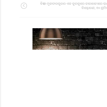
ବିହାର ମୁଜଫରପୁରର ଏକ କୁରକୁରେ କାରଖାନାରେ ଭ
ବିସ୍ଫୋରଣ, ୧୦ ଶ୍ରମ