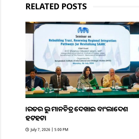
RELATED POSTS
ଭାରତର ଭୁଲ ମାନଚିତ୍ର ଦେଖାଇ ବାଂଲାଦେଶ
ହଟହଟା
July 7, 2026 | 5:00 PM