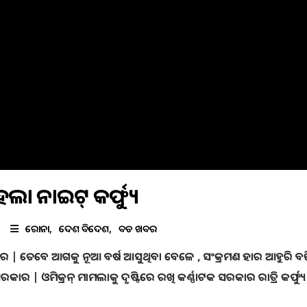
ଲା ନାଇଟ୍‌ କର୍ଫ୍ୟୁ
କରୋନା
ଦେଶ ବିଦେଶ
ବଡ ଖବର
 ସରକାର | ତେବେ ଆଗକୁ ନୂଆ ବର୍ଷ ଆସୁଥିବା ବେଳେ , ସଂକ୍ରମଣ ହାର ଆହୁରି ବ
ାର | ଓମିକ୍ରନ୍‌ ମାମଲାକୁ ଦୃଷ୍ଟିରେ ରଖି କର୍ଣ୍ଣାଟକ ସରକାର ରାତ୍ରି କର୍ଫ୍ୟୁ