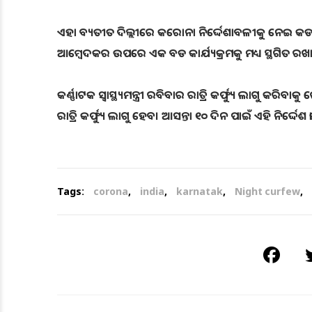
ଏହା ବ୍ୟତୀତ ଦିଲ୍ଲୀରେ କରୋନା ନିର୍ଦ୍ଦେଶାବଳୀକୁ ନେଇ କଡା 
ଆମ୍ବେଦକର ଉପରେ ଏକ ବଡ କାର୍ଯ୍ୟକ୍ରମକୁ ମଧ୍ୟ ସ୍ଥଗିତ ରଖ
କର୍ଣ୍ଣାଟକ ସ୍ୱାସ୍ଥ୍ୟମନ୍ତ୍ରୀ ରବିବାର ରାତ୍ରି କର୍ଫ୍ୟୁ ଲାଗୁ କରି
ରାତ୍ରି କର୍ଫ୍ୟୁ ଲାଗୁ ହେବ। ଆସନ୍ତା ୧୦ ଦିନ ପାଇଁ ଏହି ନିର୍ଦ୍ଦେଶ
Tags:
corona
,
india
,
karnatak
,
Night curfew
,