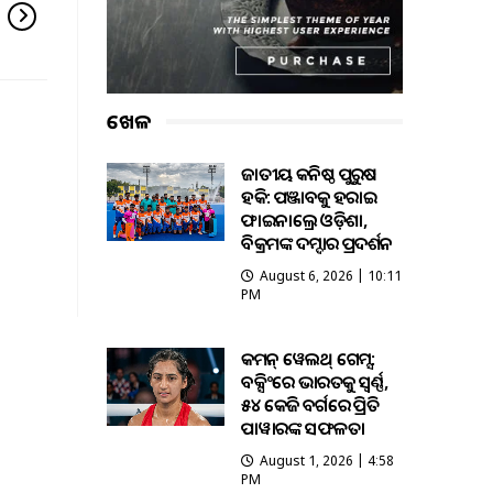
ଖେଳ
ଜାତୀୟ କନିଷ୍ଠ ପୁରୁଷ
ହକି: ପଞ୍ଜାବକୁ ହରାଇ
ଫାଇନାଲ୍ରେ ଓଡ଼ିଶା,
ବିକ୍ରମଙ୍କ ଦମ୍ଦାର ପ୍ରଦର୍ଶନ
August 6, 2026 | 10:11
PM
କମନ୍ ୱେଲଥ୍ ଗେମ୍ସ:
ବକ୍ସିଂରେ ଭାରତକୁ ସ୍ବର୍ଣ୍ଣ,
୫୪ କେଜି ବର୍ଗରେ ପ୍ରିତି
ପାୱାରଙ୍କ ସଫଳତା
August 1, 2026 | 4:58
PM