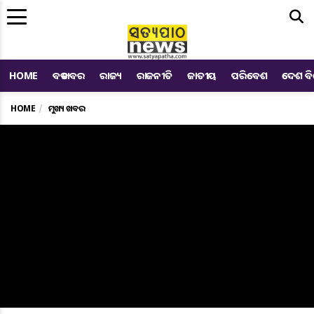
Me
HOME
ବଡ ଖବର
ରାଜ୍ୟ
ରାଜନୀତି
ଜାତୀୟ
ପରିବେଶ
ଦେଶ ବ
HOME
ମୁଖ୍ୟ ଖବର