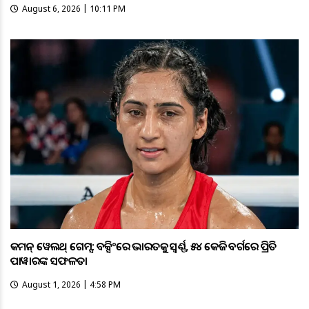
August 6, 2026 | 10:11 PM
କମନ୍ ୱେଲଥ୍ ଗେମ୍ସ: ବକ୍ସିଂରେ ଭାରତକୁ ସ୍ବର୍ଣ୍ଣ, ୫୪ କେଜି ବର୍ଗରେ ପ୍ରିତି
ପାୱାରଙ୍କ ସଫଳତା
August 1, 2026 | 4:58 PM