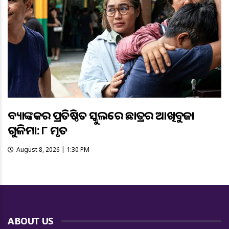
ବ୍ୟାଙ୍କକର ପ୍ରତିଷ୍ଠିତ ସ୍କୁଲରେ ଛାତ୍ରର ଆଖିବୁଜା
ଗୁଳିମାଡ଼: ୮ ମୃତ
August 8, 2026 | 1:30 PM
ABOUT US