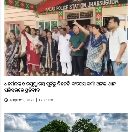
ଧର୍ମେନ୍ଦ୍ରଙ୍କ ଝାରସୁଗୁଡ଼ା ଗସ୍ତ ପୂର୍ବରୁ ବିଜେଡି-କଂଗ୍ରେସ କର୍ମୀ ଅଟକ, ଥାନା
ପରିସରରେ ପ୍ରତିବାଦ
August 9, 2026 | 12:35 PM