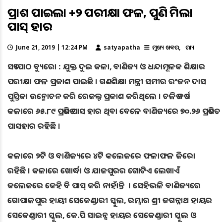
ପ୍ରକାଶ ପାଇଲା +୨ ପରୀକ୍ଷା ଫଳ, ପୁଣି କମିଲା
ପାସ୍ ହାର
June 21, 2019 | 12:24 PM
satyapatha
ମୁଖ୍ୟ ଖବର
ରାଜ୍ୟ
ସତ୍ୟପାଠ ବ୍ୟୁରୋ : ଯୁକ୍ତ ଦୁଇ କଳା, ବାଣିଜ୍ୟ ଓ ଧନ୍ଦାମୂଳକ ଶିକ୍ଷାର
ପରୀକ୍ଷା ଫଳ ପ୍ରକାଶ ପାଇଛି । ଗଣଶିକ୍ଷା ମନ୍ତ୍ରୀ ସମୀର ରଂଜନ ଦାସ
ପୁସ୍ତିକା ଉନ୍ମୋଚନ କରି ରେଜଲ୍ଟ ପ୍ରକାଶ କରିଥିଲେ । ଚଳିତ ବର୍ଷ
କଳାରେ ୬୫.୮୯ ପ୍ରତିଶତ ପାସ ହାର ଥିବା ବେଳେ ବାଣିଜ୍ୟରେ ୭୦.୨୬ ପ୍ରତିଶତ
ପାସହାର ରହିଛି ।
କଳାରେ ୨ଟି ଓ ବାଣିଜ୍ୟରେ ୪ଟି କଲେଜରେ ଫଳାଫଳ ଜିରୋ
ରହିଛି । କଳାରେ ଖୋର୍ଦ୍ଧା ଓ ଯାଜପୁରର ଗୋଟିଏ ଲେଖାଏଁ
କଲେଜରେ କେହି ବି ପାସ୍ କରି ନାହାଁନ୍ତି । ସେହିଭଳି ବାଣିଜ୍ୟରେ
ଗୋପାଳପୁର ହାୟୀ ସେକେଣ୍ଡାରୀ ସ୍କୁଲ, ରମ୍ଭାର ଶ୍ରୀ ଜଗନ୍ନାଥ ହାୟର
ସେକେଣ୍ଡାରୀ ସ୍କୁଲ, କେ.ପି ସାଇନ୍ସ ହାୟର ସେକେଣ୍ଡାରୀ ସ୍କୁଲ ଓ