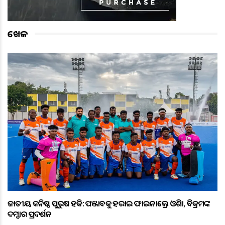
ଖେଳ
ଜାତୀୟ କନିଷ୍ଠ ପୁରୁଷ ହକି: ପଞ୍ଜାବକୁ ହରାଇ ଫାଇନାଲ୍ରେ ଓଡ଼ିଶା, ବିକ୍ରମଙ୍କ
ଦମ୍ଦାର ପ୍ରଦର୍ଶନ