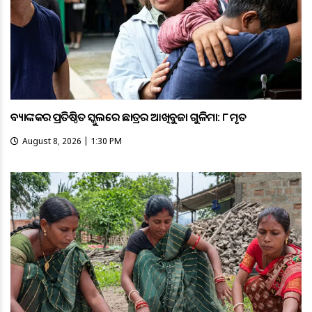
ବ୍ୟାଙ୍କକର ପ୍ରତିଷ୍ଠିତ ସ୍କୁଲରେ ଛାତ୍ରର ଆଖିବୁଜା ଗୁଳିମାଡ଼: ୮ ମୃତ
August 8, 2026 | 1:30 PM