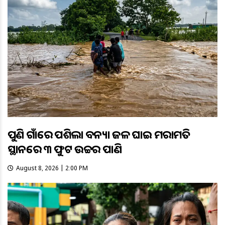
ପୁଣି ଗାଁରେ ପଶିଲା ବନ୍ୟା ଜଳ ଘାଇ ମରାମତି
ସ୍ଥାନରେ ୩ ଫୁଟ ଉଚ୍ଚର ପାଣି
August 8, 2026 | 2:00 PM