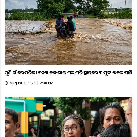
ପୁଣି ଗାଁରେ ପଶିଲା ବନ୍ୟା ଜଳ ଘାଇ ମରାମତି ସ୍ଥାନରେ ୩ ଫୁଟ ଉଚ୍ଚର ପାଣି
August 8, 2026 | 2:00 PM