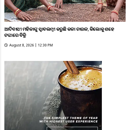
ଆଦିବାସୀ ମହିଳାଙ୍କୁ ସ୍ଵାବଲମ୍ଵୀ କରୁଛି କଳା ଚାଉଳ, କିଲୋକୁ ଶହେ
ଟଙ୍କାରେ ବିକ୍ରି
August 8, 2026 | 12:30 PM