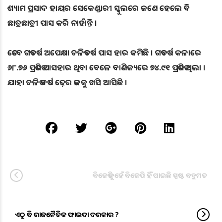
ଶ୍ୟାମ ପ୍ରସାଦ ହାୟର ସେକେଣ୍ଡାରୀ ସ୍କୁଲରେ ଜଣେ ହେଲେ ବି
ଛାତ୍ରଛାତ୍ରୀ ପାସ କରି ନାହାଁନ୍ତି ।
ତେବେ ଗତବର୍ଷ ଅପେକ୍ଷା ଚଳିତବର୍ଷ ପାସ ହାର କମିଛି । ଗତବର୍ଷ କଳାରେ
୬୮.୭୬ ପ୍ରତିଶତ ପାସହାର ଥିବା ବେଳେ ବାଣିଜ୍ୟରେ ୭୪.୯୧ ପ୍ରତିଶତ ଥିଲା ।
ଯାହା ଚଳିତ ବର୍ଷ ଢ଼େର ତଳକୁ ଖସି ଆସିଛି ।
ବିଜେଡି ନୁହେଁ ବିଜେପି ହିଁ ପାଇଛି ସ୍ପଷ୍ଟ ବହୁମତ
ଏଠୁ ବି ରାଜନୈତିକ ଫାଇଦା ଦରକାର ?