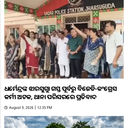
ଧର୍ମେନ୍ଦ୍ରଙ୍କ ଝାରସୁଗୁଡ଼ା ଗସ୍ତ ପୂର୍ବରୁ ବିଜେଡି-କଂଗ୍ରେସ
କର୍ମୀ ଅଟକ, ଥାନା ପରିସରରେ ପ୍ରତିବାଦ
August 9, 2026 | 12:35 PM