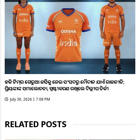
ହକି ଟିମ୍‌ର ଗେରୁଆ ଜର୍ସିକୁ ନେଇ ସଂସଦରୁ ମୈଦାନ ଯାଏଁ ରାଜନୀତି;
ପ୍ରିୟଙ୍କାଙ୍କ ସମାଲୋଚନା, ସ୍ପଷ୍ଟୀକରଣ ରଖିଲେ ଦିଲ୍ଲୀପ ତିର୍କୀ
July 30, 2026 | 7:08 PM
RELATED POSTS