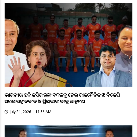
ଭାରତୀୟ ହକି ଜର୍ସିର ରଙ୍ଗ ବଦଳକୁ ନେଇ ରାଜନୈତିକ ଝଡ଼: ବିଜେପି
ସରକାରଙ୍କୁ ନବୀନ ଓ ପ୍ରିୟଙ୍କାଙ୍କ ତୀବ୍ର ଆକ୍ରମଣ
July 31, 2026 | 11:56 AM