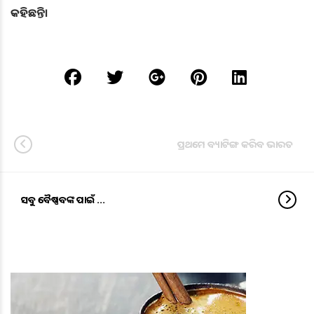
କହିଛନ୍ତି।
ପ୍ରଥମେ ବ୍ୟାଟିଙ୍ଗ କରିବ ଭାରତ
ସବୁ ବୈଷ୍ଣବଙ୍କ ପାଇଁ …