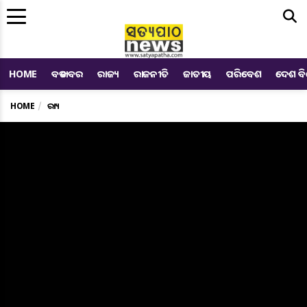
Me
HOME
ବଡ ଖବର
ରାଜ୍ୟ
ରାଜନୀତି
ଜାତୀୟ
ପରିବେଶ
ଦେଶ ବ
HOME
ରାଜ୍ୟ