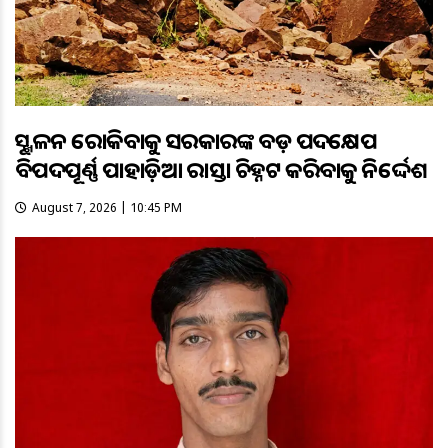
ଭୂସ୍ଖଳନ ରୋକିବାକୁ ସରକାରଙ୍କ ବଡ଼ ପଦକ୍ଷେପ
ବିପଦପୂର୍ଣ୍ଣ ପାହାଡ଼ିଆ ରାସ୍ତା ଚିହ୍ନଟ କରିବାକୁ ନିର୍ଦ୍ଦେଶ
August 7, 2026 | 10:45 PM