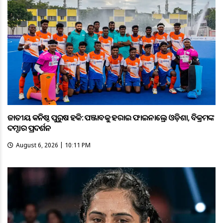
ଜାତୀୟ କନିଷ୍ଠ ପୁରୁଷ ହକି: ପଞ୍ଜାବକୁ ହରାଇ ଫାଇନାଲ୍ରେ ଓଡ଼ିଶା, ବିକ୍ରମଙ୍କ
ଦମ୍ଦାର ପ୍ରଦର୍ଶନ
August 6, 2026 | 10:11 PM