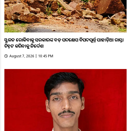
ଭୂସ୍ଖଳନ ରୋକିବାକୁ ସରକାରଙ୍କ ବଡ଼ ପଦକ୍ଷେପ ବିପଦପୂର୍ଣ୍ଣ ପାହାଡ଼ିଆ ରାସ୍ତା
ଚିହ୍ନଟ କରିବାକୁ ନିର୍ଦ୍ଦେଶ
August 7, 2026 | 10:45 PM