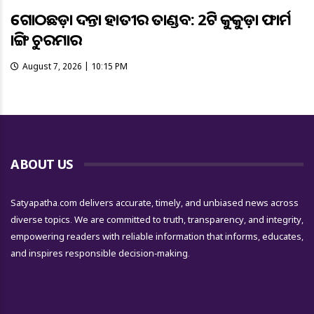
ଗୋଠଛଡ଼ା ଦନ୍ତା ହାତୀର ତାଣ୍ଡବ: 2ଟି କୁକୁଡ଼ା ଫାର୍ମ
ଭାଙ୍ଗି ଚୁରମାର
August 7, 2026 | 10:15 PM
ABOUT US
Satyapatha.com delivers accurate, timely, and unbiased news across
diverse topics. We are committed to truth, transparency, and integrity,
empowering readers with reliable information that informs, educates,
and inspires responsible decision-making.