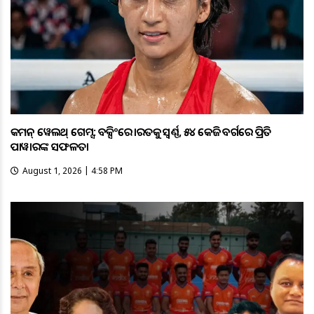
କମନ୍ ୱେଲଥ୍ ଗେମ୍ସ: ବକ୍ସିଂରେ ଭାରତକୁ ସ୍ବର୍ଣ୍ଣ, ୫୪ କେଜି ବର୍ଗରେ ପ୍ରିତି
ପାୱାରଙ୍କ ସଫଳତା
August 1, 2026 | 4:58 PM