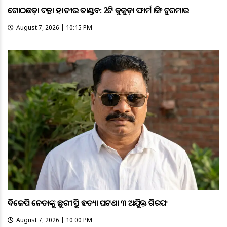
ଗୋଠଛଡ଼ା ଦନ୍ତା ହାତୀର ତାଣ୍ଡବ: 2ଟି କୁକୁଡ଼ା ଫାର୍ମ ଭାଙ୍ଗି ଚୁରମାର
August 7, 2026 | 10:15 PM
ବିଜେପି ନେତାଙ୍କୁ ଛୁରୀ ଭୁସି ହତ୍ୟା ଘଟଣା ୩ ଅଭିଯୁକ୍ତ ଗିରଫ
August 7, 2026 | 10:00 PM