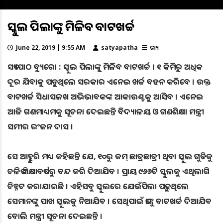
ସ୍କୁଲ ପିଲାଙ୍କୁ ମିଳିବ ବାଟଖର୍ଚ୍ଚ
June 22, 2019 | 9:55 AM
satyapatha
ରାଜ୍ୟ
ସତ୍ୟପାଠ ବ୍ୟୁରୋ : ସ୍କୁଲ ପିଲାଙ୍କୁ ମିଳିବ ବାଟଖର୍ଚ୍ଚ । ୧ କିମିରୁ ଅଧିକ
ଦୂର ଯିବାକୁ ପଡୁଥିଲେ ସରକାର ଏନେଇ ଖର୍ଚ୍ଚ ବହନ କରିବେ । ଉକ୍ତ
ବାଟଖର୍ଚ୍ଚ ସିଧାସଳଖ ଅଭିଭାବକଙ୍କ ଆକାଉଣ୍ଟକୁ ଆସିବ । ଏନେଇ
ଆଜି ଗଣମାଧ୍ୟମକୁ ସୂଚନା ଦେଇଛନ୍ତି ବିଦ୍ୟାଳୟ ଓ ଗଣଶିକ୍ଷା ମନ୍ତ୍ରୀ
ସମୀର ରଂଜନ ଦାସ ।
ସେ ଆହୁୁରି ମଧ୍ୟ କହିଛନ୍ତି ଯେ, ୧୦ରୁ କମ୍ ଛାତ୍ରଛାତ୍ରୀ ଥିବା ସ୍କୁଲ ଗୁଡିକୁ
ଚଳିତ ଶିକ୍ଷାବର୍ଷରୁ ବନ୍ଦ କରି ଦିଆଯିବ । ପ୍ରାୟ ୯୬୬ଟି ସ୍କୁଲକୁ ଏଥିଲାଗି
ଚିହ୍ନଟ କରାଯାଇଛି । ଏହିସବୁ ସ୍କୁଲରେ ଯେଉଁପିଲା ପଢ଼ୁଥିଲେ
ସେମାନଙ୍କୁ ପାଖ ସ୍କୁଲକୁ ନିଆଯିବ । ସେଥିପାଇଁ ତାଙ୍କୁ ବାଟଖର୍ଚ୍ଚ ଦିଆଯିବ
ବୋଲି ମନ୍ତ୍ରୀ ସୂଚନା ଦେଇଛନ୍ତି ।