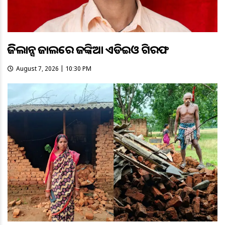
ଭିଜିଲାନ୍ସ ଜାଲରେ ଜଙ୍କିଆ ଏଡିଇଓ ଗିରଫ
August 7, 2026 | 10:30 PM