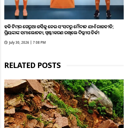
ହକି ଟିମ୍‌ର ଗେରୁଆ ଜର୍ସିକୁ ନେଇ ସଂସଦରୁ ମୈଦାନ ଯାଏଁ ରାଜନୀତି;
ପ୍ରିୟଙ୍କାଙ୍କ ସମାଲୋଚନା, ସ୍ପଷ୍ଟୀକରଣ ରଖିଲେ ଦିଲ୍ଲୀପ ତିର୍କୀ
July 30, 2026 | 7:08 PM
RELATED POSTS