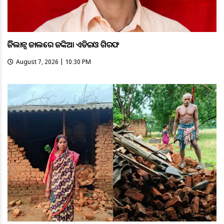
ଭିଜିଲାନ୍ସ ଜାଲରେ ଜଙ୍କିଆ ଏଡିଇଓ ଗିରଫ
August 7, 2026 | 10:30 PM