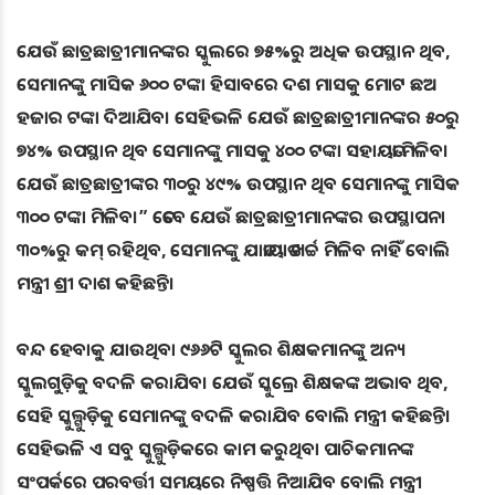
ଯେଉଁ ଛାତ୍ରଛାତ୍ରୀମାନଙ୍କର ସ୍କୁଲରେ ୭୫%ରୁ ଅଧିକ ଉପସ୍ଥାନ ଥିବ,
ସେମାନଙ୍କୁ ମାସିକ ୬୦୦ ଟଙ୍କା ହିସାବରେ ଦଶ ମାସକୁ ମୋଟ ଛଅ
ହଜାର ଟଙ୍କା ଦିଆଯିବ। ସେହିଭଳି ଯେଉଁ ଛାତ୍ରଛାତ୍ରୀମାନଙ୍କର ୫୦ରୁ
୭୪% ଉପସ୍ଥାନ ଥିବ ସେମାନଙ୍କୁ ମାସକୁ ୪୦୦ ଟଙ୍କା ସହାୟତା ମିଳିବ।
ଯେଉଁ ଛାତ୍ରଛାତ୍ରୀଙ୍କର ୩୦ରୁ ୪୯% ଉପସ୍ଥାନ ଥିବ ସେମାନଙ୍କୁ ମାସିକ
୩୦୦ ଟଙ୍କା ମିଳିବ।” ତେବେ ଯେଉଁ ଛାତ୍ରଛାତ୍ରୀମାନଙ୍କର ଉପସ୍ଥାପନା
୩୦%ରୁ କମ୍ ରହିଥିବ, ସେମାନଙ୍କୁ ଯାତାୟାତ ଖର୍ଚ୍ଚ ମିଳିବ ନାହିଁ ବୋଲି
ମନ୍ତ୍ରୀ ଶ୍ରୀ ଦାଶ କହିଛନ୍ତି।
ବନ୍ଦ ହେବାକୁ ଯାଉଥିବା ୯୬୬ଟି ସ୍କୁଲର ଶିକ୍ଷକମାନଙ୍କୁ ଅନ୍ୟ
ସ୍କୁଲଗୁଡ଼ିକୁ ବଦଳି କରାଯିବ। ଯେଉଁ ସ୍କୁଲ୍ରେ ଶିକ୍ଷକଙ୍କ ଅଭାବ ଥିବ,
ସେହି ସ୍କୁଲ୍ଗୁଡ଼ିକୁ ସେମାନଙ୍କୁ ବଦଳି କରାଯିବ ବୋଲି ମନ୍ତ୍ରୀ କହିଛନ୍ତି।
ସେହିଭଳି ଏ ସବୁ ସ୍କୁଲ୍ଗୁଡ଼ିକରେ କାମ କରୁଥିବା ପାଚିକମାନଙ୍କ
ସଂପର୍କରେ ପରବର୍ତ୍ତୀ ସମୟରେ ନିଷ୍ପତ୍ତି ନିଆଯିବ ବୋଲି ମନ୍ତ୍ରୀ