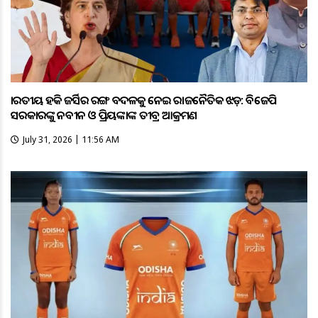
ଭାରତୀୟ ହକି ଜର୍ସିର ରଙ୍ଗ ବଦଳକୁ ନେଇ ରାଜନୈତିକ ଝଡ଼: ବିଜେପି
ସରକାରଙ୍କୁ ନବୀନ ଓ ପ୍ରିୟଙ୍କାଙ୍କ ତୀବ୍ର ଆକ୍ରମଣ
July 31, 2026 | 11:56 AM