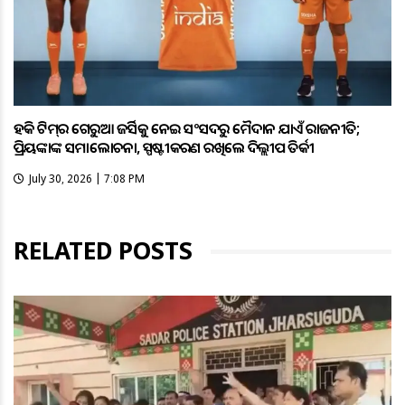
ହକି ଟିମ୍‌ର ଗେରୁଆ ଜର୍ସିକୁ ନେଇ ସଂସଦରୁ ମୈଦାନ ଯାଏଁ ରାଜନୀତି;
ପ୍ରିୟଙ୍କାଙ୍କ ସମାଲୋଚନା, ସ୍ପଷ୍ଟୀକରଣ ରଖିଲେ ଦିଲ୍ଲୀପ ତିର୍କୀ
July 30, 2026 | 7:08 PM
RELATED POSTS