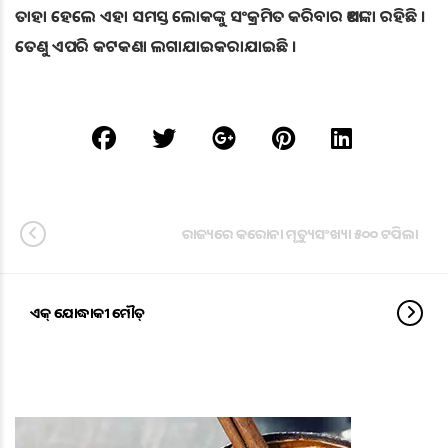
ତାହା ହେଲେ ଏହା ସମସ୍ତ ଲୋକଙ୍କୁ ସଂକ୍ରମିତ କରିବାର ଆଶଙ୍କା ରହିଛି ।
ତେଣୁ ଏପରି କଟକଣା ଲଗାଯାଇକରାଯାଇଛି ।
ରାଜ୍ୟରେ କରୋନା ମୃତ୍ୟୁସଂଖ୍ୟା ୫୦୦ ଟପିଲା
ଏକ୍ ଯୋଦ୍ଧାକୀ ମୌତ୍‌