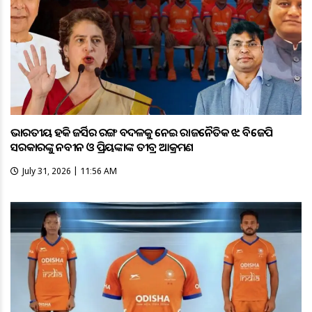
ଭାରତୀୟ ହକି ଜର୍ସିର ରଙ୍ଗ ବଦଳକୁ ନେଇ ରାଜନୈତିକ ଝଡ଼: ବିଜେପି
ସରକାରଙ୍କୁ ନବୀନ ଓ ପ୍ରିୟଙ୍କାଙ୍କ ତୀବ୍ର ଆକ୍ରମଣ
July 31, 2026 | 11:56 AM