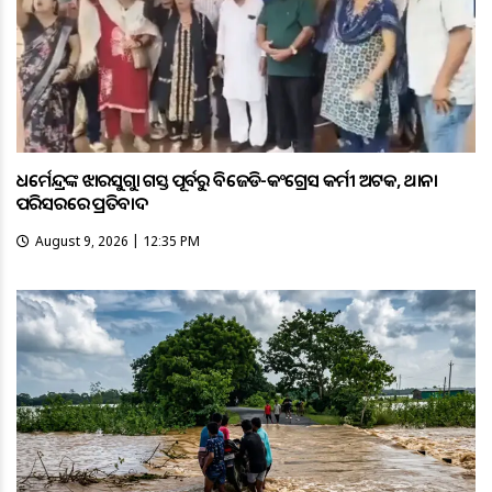
ଧର୍ମେନ୍ଦ୍ରଙ୍କ ଝାରସୁଗୁଡ଼ା ଗସ୍ତ ପୂର୍ବରୁ ବିଜେଡି-କଂଗ୍ରେସ କର୍ମୀ ଅଟକ, ଥାନା
ପରିସରରେ ପ୍ରତିବାଦ
August 9, 2026 | 12:35 PM