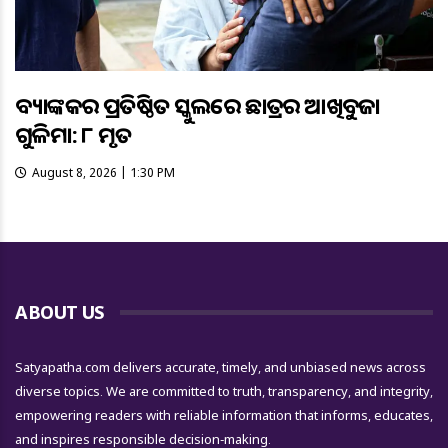
ବ୍ୟାଙ୍କକର ପ୍ରତିଷ୍ଠିତ ସ୍କୁଲରେ ଛାତ୍ରର ଆଖିବୁଜା
ଗୁଳିମାଡ଼: ୮ ମୃତ
August 8, 2026 | 1:30 PM
ABOUT US
Satyapatha.com delivers accurate, timely, and unbiased news across
diverse topics. We are committed to truth, transparency, and integrity,
empowering readers with reliable information that informs, educates,
and inspires responsible decision-making.