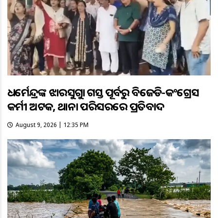
ଧର୍ମେନ୍ଦ୍ରଙ୍କ ଝାରସୁଗୁଡ଼ା ଗସ୍ତ ପୂର୍ବରୁ ବିଜେଡି-କଂଗ୍ରେସ
କର୍ମୀ ଅଟକ, ଥାନା ପରିସରରେ ପ୍ରତିବାଦ
August 9, 2026 | 12:35 PM