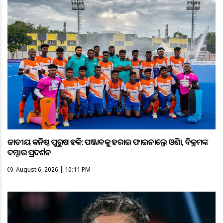
ଜାତୀୟ କନିଷ୍ଠ ପୁରୁଷ ହକି: ପଞ୍ଜାବକୁ ହରାଇ ଫାଇନାଲ୍ରେ ଓଡ଼ିଶା, ବିକ୍ରମଙ୍କ
ଦମ୍ଦାର ପ୍ରଦର୍ଶନ
August 6, 2026 | 10:11 PM