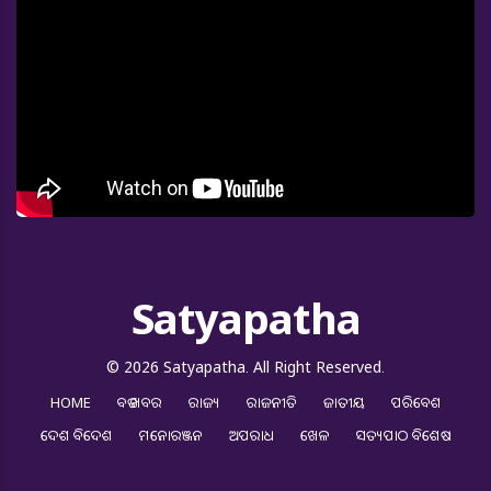
Satyapatha
© 2026 Satyapatha. All Right Reserved.
HOME
ବଡ ଖବର
ରାଜ୍ୟ
ରାଜନୀତି
ଜାତୀୟ
ପରିବେଶ
ଦେଶ ବିଦେଶ
ମନୋରଞ୍ଜନ
ଅପରାଧ
ଖେଳ
ସତ୍ୟପାଠ ବିଶେଷ