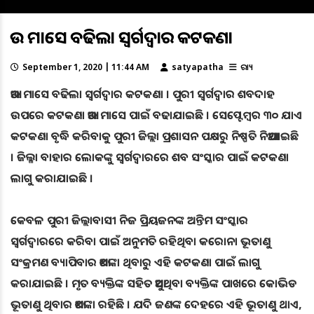
ଆଉ ମାସେ ବଢିଲା ସ୍ୱର୍ଗଦ୍ୱାର କଟକଣା
September 1, 2020 | 11:44 AM
satyapatha
ରାଜ୍ୟ
ଆଉ ମାସେ ବଢିଲା ସ୍ୱର୍ଗଦ୍ୱାର କଟକଣା । ପୁରୀ ସ୍ୱର୍ଗଦ୍ୱାର ଶବଦାହ
ଉପରେ କଟକଣା ଆଉ ମାସେ ପାଇଁ ବଢାଯାଇଛି । ସେପ୍ଟେମ୍ବର ୩୦ ଯାଏ
କଟକଣା ବୃଦ୍ଧି କରିବାକୁ ପୁରୀ ଜିଲ୍ଲା ପ୍ରଶାସନ ପକ୍ଷରୁ ନିଷ୍ପତି ନିଆଯାଇଛି
। ଜିଲ୍ଳା ବାହାର ଲୋକଙ୍କୁ ସ୍ୱର୍ଗଦ୍ୱାରରେ ଶବ ସଂସ୍କାର ପାଇଁ କଟକଣା
ଲାଗୁ କରାଯାଇଛି ।
କେବଳ ପୁରୀ ଜିଲ୍ଲାବାସୀ ନିଜ ପ୍ରିୟଜନଙ୍କ ଅନ୍ତିମ ସଂସ୍କାର
ସ୍ୱର୍ଗଦ୍ୱାରରେ କରିବା ପାଇଁ ଅନୁମତି ରହିଥିବା କରୋନା ଭୂତାଣୁ
ସଂକ୍ରମଣ ବ୍ୟାପିବାର ଆଶଙ୍କା ଥିବାରୁ ଏହି କଟକଣା ପାଇଁ ଲାଗୁ
କରାଯାଇଛି । ମୃତ ବ୍ୟକ୍ତିଙ୍କ ସହିତ ଆସୁଥିବା ବ୍ୟକ୍ତିଙ୍କ ପାଖରେ କୋଭିଡ
ଭୂତାଣୁ ଥିବାର ଆଶଙ୍କା ରହିଛି । ଯଦି ଜଣଙ୍କ ଦେହରେ ଏହି ଭୂତାଣୁ ଥାଏ,