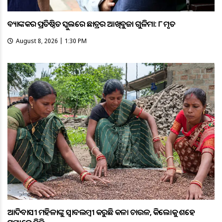
ବ୍ୟାଙ୍କକର ପ୍ରତିଷ୍ଠିତ ସ୍କୁଲରେ ଛାତ୍ରର ଆଖିବୁଜା ଗୁଳିମାଡ଼: ୮ ମୃତ
August 8, 2026 | 1:30 PM
ଆଦିବାସୀ ମହିଳାଙ୍କୁ ସ୍ଵାବଲମ୍ଵୀ କରୁଛି କଳା ଚାଉଳ, କିଲୋକୁ ଶହେ