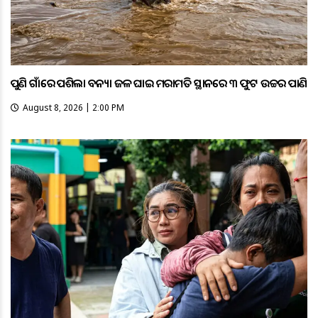
ପୁଣି ଗାଁରେ ପଶିଲା ବନ୍ୟା ଜଳ ଘାଇ ମରାମତି ସ୍ଥାନରେ ୩ ଫୁଟ ଉଚ୍ଚର ପାଣି
August 8, 2026 | 2:00 PM