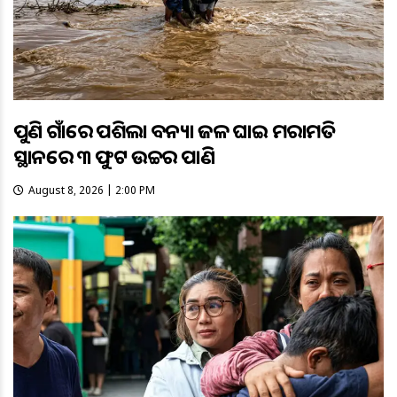
ପୁଣି ଗାଁରେ ପଶିଲା ବନ୍ୟା ଜଳ ଘାଇ ମରାମତି
ସ୍ଥାନରେ ୩ ଫୁଟ ଉଚ୍ଚର ପାଣି
August 8, 2026 | 2:00 PM