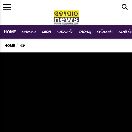
Me
HOME
ବଡ ଖବର
ରାଜ୍ୟ
ରାଜନୀତି
ଜାତୀୟ
ପରିବେଶ
ଦେଶ ବ
HOME
ରାଜ୍ୟ