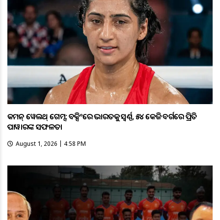
କମନ୍ ୱେଲଥ୍ ଗେମ୍ସ: ବକ୍ସିଂରେ ଭାରତକୁ ସ୍ବର୍ଣ୍ଣ, ୫୪ କେଜି ବର୍ଗରେ ପ୍ରିତି
ପାୱାରଙ୍କ ସଫଳତା
August 1, 2026 | 4:58 PM