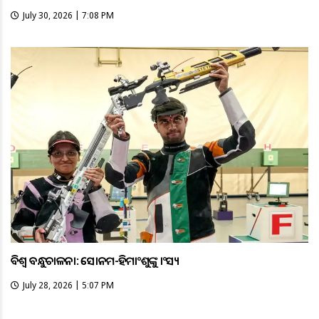
July 30, 2026 | 7:08 PM
ବିଶ୍ବ ବନ୍ଧୁକଚାଳନା: ସୋନମ-ହିମାଂଶୁଙ୍କୁ କାଂସ୍ୟ
July 28, 2026 | 5:07 PM