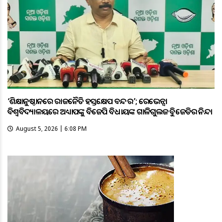
‘ଶିକ୍ଷାନୁଷ୍ଠାନରେ ରାଜନୈତିକ ହସ୍ତକ୍ଷେପ ବନ୍ଦ କର’; ରେଭେନ୍ସା
ବିଶ୍ୱବିଦ୍ୟାଳୟରେ ଅଧ୍ୟାପକଙ୍କୁ ବିଜେପି ବିଧାୟକଙ୍କ ଗାଳିଗୁଲଜକୁ ବିଜେଡିର ନିନ୍ଦା
August 5, 2026 | 6:08 PM