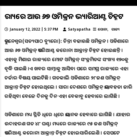
ରାଜ୍ୟରେ ଆଉ ୬୭ ଓମିକ୍ରନ ଭ୍ୟାରିଆଣ୍ଟ ଚିହ୍ନଟ
January 12, 2022 | 5:37 PM
Satyapatha
କରୋନା
ରାଜ୍ୟ
ଭୁବନେଶ୍ୱର(ସତ୍ୟପାଠ ବ୍ୟୁରୋ): ଚିନ୍ତା ବଢାଉଛି ଓମିକ୍ରନ । ଓଡିଶାରେ
ଆଉ ୬୭ ଓମିକ୍ରନ୍ ଭ୍ୟାରିଆଣ୍ଟ କରୋନା ଆକ୍ରାନ୍ତ ଚିହ୍ନଟ ହୋଇଛନ୍ତି ।
ଏହାକୁ ମିଶାଇ ରାଜ୍ୟରେ ମୋଟ ଓମିକ୍ରନ୍ ସଂକ୍ରମିତଙ୍କ ସଂଖ୍ୟା ୧୭୦କୁ
ବୃଦ୍ଧି ପାଇଛି ।ଏ ଖବର ସାମ୍ନାକୁ ଆସିବା ପରେ ସମଗ୍ର ରାଜ୍ୟରେ ଏହା
ଚର୍ଚ୍ଚାର ବିଷୟ ପାଲଟିଛି । ଗତକାଲି ଓଡିଶାରେ ୨୮ଜଣ ଓମିକ୍ରନ୍
ଆକ୍ରାନ୍ତ ଚିହ୍ନଟ ହୋଇଥିଲେ । ସାରା ଦେଶରେ ଓମିକ୍ରନ୍ ଭୟାବହତା ଜାରି
ରହିଥିବା ବେଳେ ଦିନକୁ ଦିନ ଏହା ବେକାବୁ ହେବାରେ ଲାଗିଛି ।
ଓଡିଶାରେ ମଧ୍ୟ ସ୍ଥିତି ଧିରେ ଧିରେ ଭୟାନକ ହେବାରେ ଲାଗିଛି । ଯାହାର
ଉଦାହରଣ ଗତ ୪୮ ଘଣ୍ଟା ମଧ୍ୟରେ ରାଜ୍ୟରେ ୯୫ ଜଣ ଓମିକ୍ରନ୍
ଭ୍ୟାରିଆଣ୍ଟ କରୋନା ଆକ୍ରାନ୍ତ ଚିହ୍ନଟ ହୋଇସାରିଲେଣି । ସେପଟେ