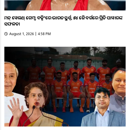
କମନ୍ ୱେଲଥ୍ ଗେମ୍ସ: ବକ୍ସିଂରେ ଭାରତକୁ ସ୍ବର୍ଣ୍ଣ, ୫୪ କେଜି ବର୍ଗରେ ପ୍ରିତି ପାୱାରଙ୍କ
ସଫଳତା
August 1, 2026 | 4:58 PM