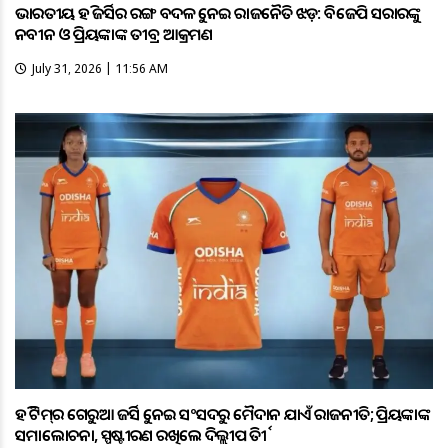
ଭାରତୀୟ ହକି ଜର୍ସିର ରଙ୍ଗ ବଦଳକୁ ନେଇ ରାଜନୈତିକ ଝଡ଼: ବିଜେପି ସରକାରଙ୍କୁ
ନବୀନ ଓ ପ୍ରିୟଙ୍କାଙ୍କ ତୀବ୍ର ଆକ୍ରମଣ
July 31, 2026 | 11:56 AM
ହକି ଟିମ୍‌ର ଗେରୁଆ ଜର୍ସିକୁ ନେଇ ସଂସଦରୁ ମୈଦାନ ଯାଏଁ ରାଜନୀତି; ପ୍ରିୟଙ୍କାଙ୍କ
ସମାଲୋଚନା, ସ୍ପଷ୍ଟୀକରଣ ରଖିଲେ ଦିଲ୍ଲୀପ ତିର୍କୀ