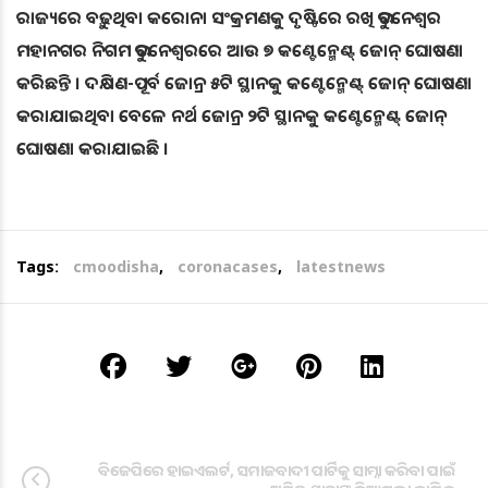
ରାଜ୍ୟରେ ବଢ଼ୁଥିବା କରୋନା ସଂକ୍ରମଣକୁ ଦୃଷ୍ଟିରେ ରଖି ଭୁବନେଶ୍ୱର
ମହାନଗର ନିଗମ ଭୁବନେଶ୍ୱରରେ ଆଉ ୭ କଣ୍ଟେନ୍ମେଣ୍ଟ୍ ଜୋନ୍ ଘୋଷଣା
କରିଛନ୍ତି । ଦକ୍ଷିଣ-ପୂର୍ବ ଜୋନ୍ର ୫ଟି ସ୍ଥାନକୁ କଣ୍ଟେନ୍ମେଣ୍ଟ୍ ଜୋନ୍ ଘୋଷଣା
କରାଯାଇଥିବା ବେଳେ ନର୍ଥ ଜୋନ୍ର ୨ଟି ସ୍ଥାନକୁ କଣ୍ଟେନ୍ମେଣ୍ଟ୍ ଜୋନ୍
ଘୋଷଣା କରାଯାଇଛି ।
Tags:
cmoodisha
,
coronacases
,
latestnews
ବିଜେପିରେ ହାଇଏଲର୍ଟ, ସମାଜବାଦୀ ପାର୍ଟିକୁ ସାମ୍ନା କରିବା ପାଇଁ