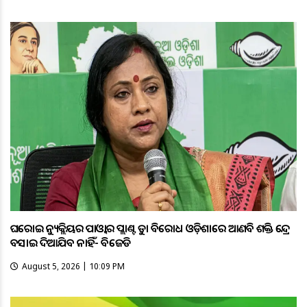
ଘରୋଇ ନ୍ୟୁକ୍ଲିୟର ପାଓ୍ବାର ପ୍ଲାଣ୍ଟକୁ କଡ଼ା ବିରୋଧ ଓଡ଼ିଶାରେ ଆଣବିକ ଶକ୍ତି କେନ୍ଦ୍ର
ବସାଇ ଦିଆଯିବ ନାହିଁ- ବିଜେଡି
August 5, 2026 | 10:09 PM