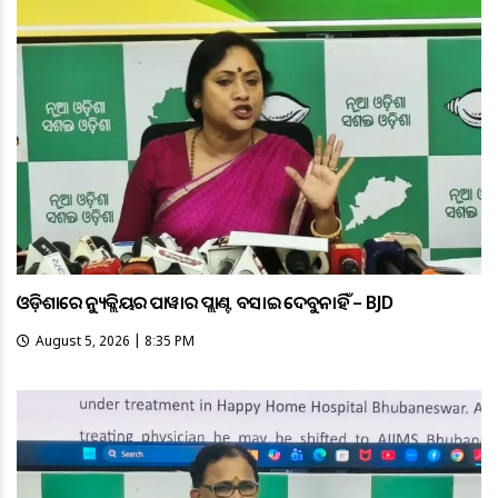
ଓଡ଼ିଶାରେ ନ୍ୟୁକ୍ଲିୟର ପାୱାର ପ୍ଲାଣ୍ଟ ବସାଇ ଦେବୁନାହିଁ – BJD
August 5, 2026 | 8:35 PM