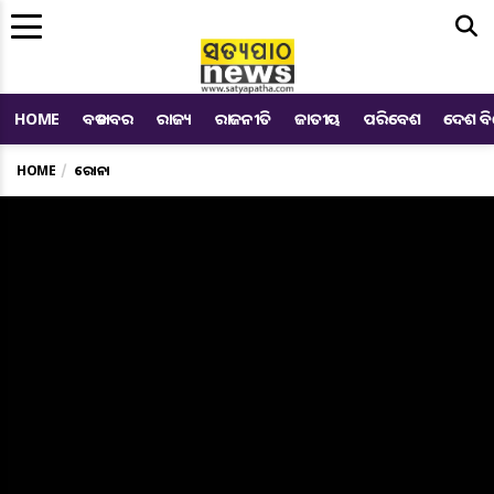
Me
HOME
ବଡ ଖବର
ରାଜ୍ୟ
ରାଜନୀତି
ଜାତୀୟ
ପରିବେଶ
ଦେଶ ବ
HOME
କରୋନା