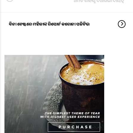
ଅମିତ ଶାହାଙ୍କୁ ଦିଆଗଲା ଦାୟିତ୍ୱ
ବିନା ଟେଷ୍ଟରେ ମହିଳାଙ୍କ ରିପୋର୍ଟ କରୋନା ପଜିଟିଭ