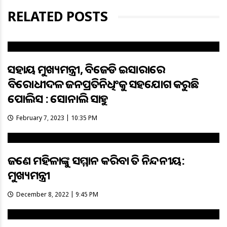
RELATED POSTS
ଅସହାୟ ମୁଖ୍ୟମନ୍ତ୍ରୀ, ବିଜେଡି ଇସାରାରେ
ବିରୋଧୀଦଳ ଜନପ୍ରତିନିଧିଂକୁ ଅସହଯୋଗ କରୁଛି
ପୋଲିସ : ସୋନାଲି ସାହୁ
February 7, 2023 | 10:35 PM
ଜଣେ ମହିଳାଙ୍କୁ ଅସମ୍ମାନ କରିବା ଅତି ନିନ୍ଦନୀୟ:
ମୁଖ୍ୟମନ୍ତ୍ରୀ
December 8, 2022 | 9:45 PM