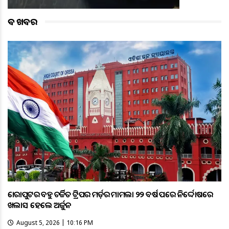
ବଡ ଖବର
କୋରାପୁଟର ବହୁ ଚର୍ଚ୍ଚିତ ଟ୍ରିପର ମର୍ଡ଼ର ମାମଲା ୨୨ ବର୍ଷ ପରେ ନିର୍ଦ୍ଦୋଷରେ
ଖଲାସ ହେଲେ ଅର୍ଜୁନ
August 5, 2026 | 10:16 PM