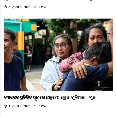
August 8, 2026 | 2:00 PM
ବ୍ୟାଙ୍କକର ପ୍ରତିଷ୍ଠିତ ସ୍କୁଲରେ ଛାତ୍ରର ଆଖିବୁଜା ଗୁଳିମାଡ଼: ୮ ମୃତ
August 8, 2026 | 1:30 PM