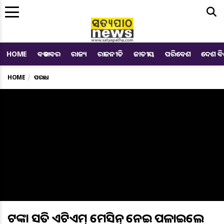
Me
HOME
ବଡ ଖବର
ରାଜ୍ୟ
ରାଜନୀତି
ଜାତୀୟ
ପରିବେଶ
ଦେଶ ବ
HOME
ଅପରାଧ
ଟଙ୍କା ସହିତ ଏଟିଏମ୍‌ ମେସିନ୍‌ ନେଇ ପଳାଇଲେ