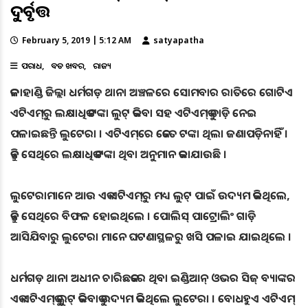
ଦୁର୍ବୃତ୍ତ
February 5, 2019 | 5:12 AM
satyapatha
ଅପରାଧ
ବଡ ଖବର
ରାଜ୍ୟ
କଳାହାଣ୍ଡି ଜିଲ୍ଲା ଧର୍ମଗଡ଼ ଥାନା ଅଞ୍ଚଳରେ ସୋମବାର ରାତିରେ ଗୋଟିଏ
ଏଟିଏମ୍‌ରୁ ଲକ୍ଷାଧିକ ଟଙ୍କା ଲୁଟ୍‌ କରିବା ସହ ଏଟିଏମ୍‌କୁ ତାଡ଼ି ନେଇ
ପଳାଇଛନ୍ତି ଲୁଟେରା । ଏଟିଏମ୍‌ରେ କେତେ ଟଙ୍କା ଥିଲା ଜଣାପଡ଼ିନାହିଁ ।
କିନ୍ତୁ ସେଥିରେ ଲକ୍ଷାଧିକ ଟଙ୍କା ଥିବା ଅନୁମାନ କରାଯାଉଛି ।
ଲୁଟେରାମାନେ ଆଉ ଏକ ଏଟିଏମ୍‌ରୁ ମଧ୍ୟ ଲୁଟ୍‌ ପାଇଁ ଉଦ୍ୟମ କରିଥିଲେ,
କିନ୍ତୁ ସେଥିରେ ବିଫଳ ହୋଇଥିଲେ । ପୋଲିସ୍‌ ପାଟ୍ରୋଲିଂ ଗାଡ଼ି
ଆସିଯିବାରୁ ଲୁଟେରା ମାନେ ଘଟଣାସ୍ଥଳରୁ ଖସି ପଳାଇ ଯାଇଥିଲେ ।
ଧର୍ମଗଡ଼ ଥାନା ଅଧୀନ ଚାରିଛକରେ ଥିବା ଇଣ୍ଡିଆନ୍‌ ଓଭର ସିଜ୍‌ ବ୍ୟାଙ୍କର
ଏକ ଏଟିଏମ୍‌କୁ ଲୁଟ୍‌ କରିବାକୁ ଉଦ୍ୟମ କରିଥିଲେ ଲୁଟେରା । ବୋଧହୁଏ ଏଟିଏମ୍‌