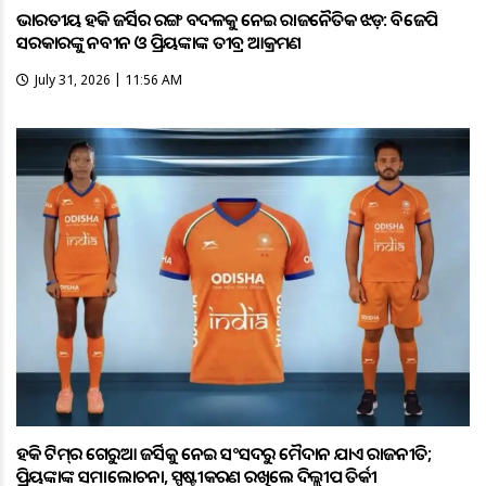
ଭାରତୀୟ ହକି ଜର୍ସିର ରଙ୍ଗ ବଦଳକୁ ନେଇ ରାଜନୈତିକ ଝଡ଼: ବିଜେପି
ସରକାରଙ୍କୁ ନବୀନ ଓ ପ୍ରିୟଙ୍କାଙ୍କ ତୀବ୍ର ଆକ୍ରମଣ
July 31, 2026 | 11:56 AM
ହକି ଟିମ୍‌ର ଗେରୁଆ ଜର୍ସିକୁ ନେଇ ସଂସଦରୁ ମୈଦାନ ଯାଏଁ ରାଜନୀତି;
ପ୍ରିୟଙ୍କାଙ୍କ ସମାଲୋଚନା, ସ୍ପଷ୍ଟୀକରଣ ରଖିଲେ ଦିଲ୍ଲୀପ ତିର୍କୀ