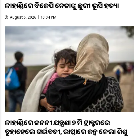
କଳାହାଣ୍ଡିରେ ବିଜେପି ନେତାଙ୍କୁ ଛୁରୀ ଭୂସି ହତ୍ୟା
August 6, 2026 | 10:04 PM
କଳାହାଣ୍ଡିରେ ଜନନୀ ଯନ୍ତ୍ରଣା ୭ କିମି ଟ୍ରାକ୍ଟରରେ
ବୁହାହେଲେ ଗର୍ଭବତୀ, ରାସ୍ତାରେ ଜନ୍ମ ନେଲା ଶିଶୁ