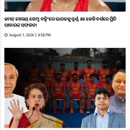
କମନ୍ ୱେଲଥ୍ ଗେମ୍ସ: ବକ୍ସିଂରେ ଭାରତକୁ ସ୍ବର୍ଣ୍ଣ, ୫୪ କେଜି ବର୍ଗରେ ପ୍ରିତି
ପାୱାରଙ୍କ ସଫଳତା
August 1, 2026 | 4:58 PM