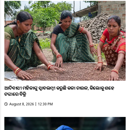
ଆଦିବାସୀ ମହିଳାଙ୍କୁ ସ୍ଵାବଲମ୍ଵୀ କରୁଛି କଳା ଚାଉଳ, କିଲୋକୁ ଶହେ
ଟଙ୍କାରେ ବିକ୍ରି
August 8, 2026 | 12:30 PM