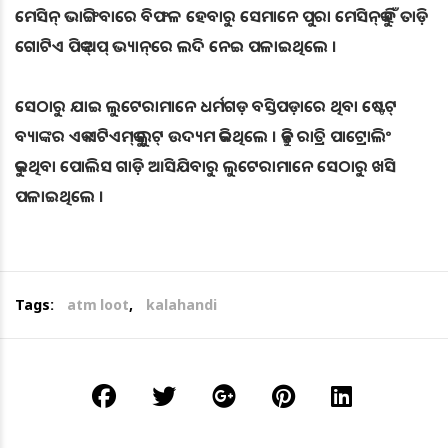
ମେସିନ୍‌ ଭାଙ୍ଗିବାରେ ବିଫଳ ହେବାରୁ ସେମାନେ ପୁରା ମେସିନ୍‌କୁ ହିଁ ତାଡ଼ି
ଗୋଟିଏ ପିକ୍‌ ଅପ୍‌ ଭ୍ୟାନ୍‌ରେ ଲଦି ନେଇ ପଳାଇଥିଲେ ।
ସେଠାରୁ ଯାଇ ଲୁଟେରାମାନେ ଧର୍ମଗଡ଼ ବସ୍ତିପଡ଼ାରେ ଥିବା ଷ୍ଟେଟ୍‌
ବ୍ୟାଙ୍କର ଏକ ଏଟିଏମ୍‌କୁ ଲୁଟ୍‌ ଉଦ୍ୟମ କରିଥିଲେ । କିନ୍ତୁ ରାତ୍ରି ପାଟ୍ରୋଲିଂ
କରୁଥିବା ପୋଲିସ ଗାଡ଼ି ଆସିଯିବାରୁ ଲୁଟେରାମାନେ ସେଠାରୁ ଖସି
ପଳାଇଥିଲେ ।
Tags:
atm loot
,
kalahandi