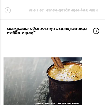
ଖେଳ ଖତମ୍‌, ଭାରତକୁ ପ୍ରତ୍ୟର୍ପିତ ହେବେ ବିଜୟ ମାଲ୍ୟା
ଉତ୍ତରପ୍ରଦେଶରେ ବଢ଼ିଲା ମହାମେଣ୍ଟର କାୟା, ଅଖିଳେଶ ମାୟାଙ୍କ
ସହ ମିଶିଲା ଆର୍‌ଏଲ୍‌ଡି