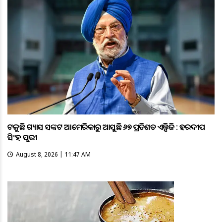
ଟଳୁଛି ଗ୍ୟାସ ସଙ୍କଟ ଆମେରିକାରୁ ଆସୁଛି ୬୭ ପ୍ରତିଶତ ଏଲ୍ପିଜି : ହରଦୀପ
ସିଂହ ପୁରୀ
August 8, 2026 | 11:47 AM