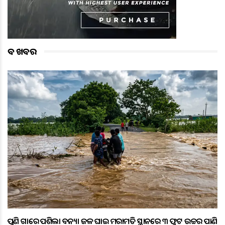
ବଡ ଖବର
ପୁଣି ଗାଁରେ ପଶିଲା ବନ୍ୟା ଜଳ ଘାଇ ମରାମତି ସ୍ଥାନରେ ୩ ଫୁଟ ଉଚ୍ଚର ପାଣି