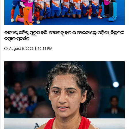
ଜାତୀୟ କନିଷ୍ଠ ପୁରୁଷ ହକି: ପଞ୍ଜାବକୁ ହରାଇ ଫାଇନାଲ୍ରେ ଓଡ଼ିଶା, ବିକ୍ରମଙ୍କ
ଦମ୍ଦାର ପ୍ରଦର୍ଶନ
August 6, 2026 | 10:11 PM