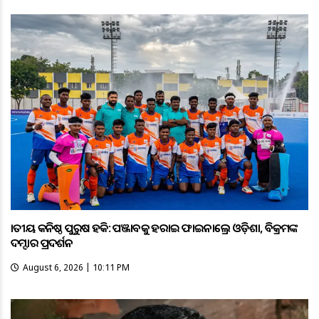
ଜାତୀୟ କନିଷ୍ଠ ପୁରୁଷ ହକି: ପଞ୍ଜାବକୁ ହରାଇ ଫାଇନାଲ୍ରେ ଓଡ଼ିଶା, ବିକ୍ରମଙ୍କ
ଦମ୍ଦାର ପ୍ରଦର୍ଶନ
August 6, 2026 | 10:11 PM