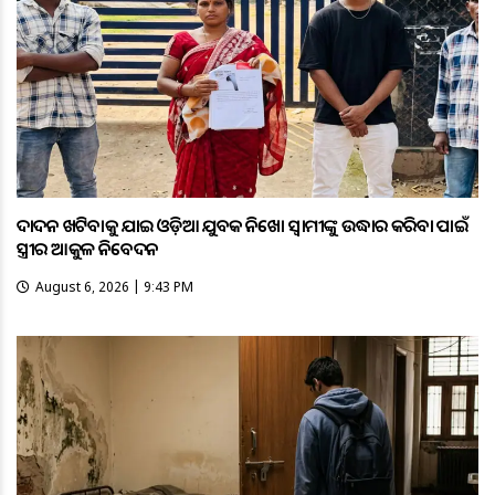
ଦାଦନ ଖଟିବାକୁ ଯାଇ ଓଡ଼ିଆ ଯୁବକ ନିଖୋଜ ସ୍ବାମୀଙ୍କୁ ଉଦ୍ଧାର କରିବା ପାଇଁ
ସ୍ତ୍ରୀର ଆକୁଳ ନିବେଦନ
August 6, 2026 | 9:43 PM