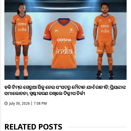
ହକି ଟିମ୍‌ର ଗେରୁଆ ଜର୍ସିକୁ ନେଇ ସଂସଦରୁ ମୈଦାନ ଯାଏଁ ରାଜନୀତି; ପ୍ରିୟଙ୍କାଙ୍କ
ସମାଲୋଚନା, ସ୍ପଷ୍ଟୀକରଣ ରଖିଲେ ଦିଲ୍ଲୀପ ତିର୍କୀ
July 30, 2026 | 7:08 PM
RELATED POSTS