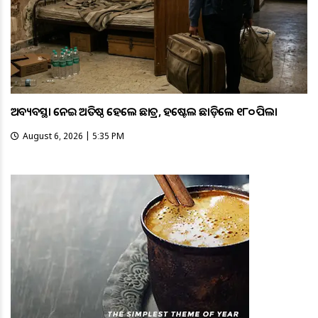
ଅବ୍ୟବସ୍ଥା ନେଇ ଅତିଷ୍ଠ ହେଲେ ଛାତ୍ର, ହଷ୍ଟେଲ ଛାଡ଼ିଲେ ୧୮୦ ପିଲା
August 6, 2026 | 5:35 PM