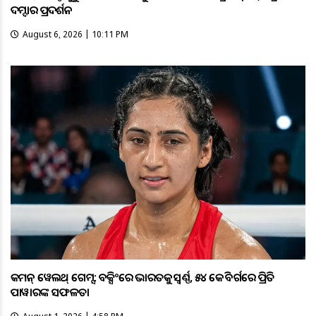
ଦମ୍ଦାର ପ୍ରଦର୍ଶନ
August 6, 2026 | 10:11 PM
କମନ୍ ୱେଲଥ୍ ଗେମ୍ସ: ବକ୍ସିଂରେ ଭାରତକୁ ସ୍ବର୍ଣ୍ଣ, ୫୪ କେଜି ବର୍ଗରେ ପ୍ରିତି
ପାୱାରଙ୍କ ସଫଳତା