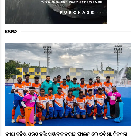
ଖେଳ
ଜାତୀୟ କନିଷ୍ଠ ପୁରୁଷ ହକି: ପଞ୍ଜାବକୁ ହରାଇ ଫାଇନାଲ୍ରେ ଓଡ଼ିଶା, ବିକ୍ରମଙ୍କ