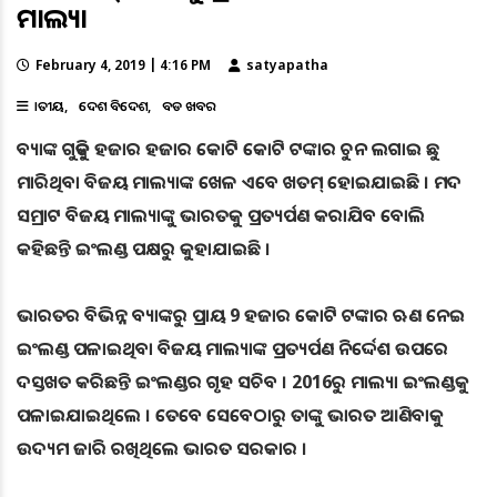
ମାଲ୍ୟା
February 4, 2019 | 4:16 PM
satyapatha
ଜାତୀୟ
ଦେଶ ବିଦେଶ
ବଡ ଖବର
ବ୍ୟାଙ୍କ ଗୁଡ଼ିକୁ ହଜାର ହଜାର କୋଟି କୋଟି ଟଙ୍କାର ଚୁନ ଲଗାଇ ଛୁ
ମାରିଥିବା ବିଜୟ ମାଲ୍ୟାଙ୍କ ଖେଳ ଏବେ ଖତମ୍‌ ହୋଇଯାଇଛି । ମଦ
ସମ୍ରାଟ ବିଜୟ ମାଲ୍ୟାଙ୍କୁ ଭାରତକୁ ପ୍ରତ୍ୟର୍ପଣ କରାଯିବ ବୋଲି
କହିଛନ୍ତି ଇଂଲଣ୍ଡ ପକ୍ଷରୁ କୁହାଯାଇଛି ।
ଭାରତର ବିଭିନ୍ନ ବ୍ୟାଙ୍କରୁ ପ୍ରାୟ 9 ହଜାର କୋଟି ଟଙ୍କାର ଋଣ ନେଇ
ଇଂଲଣ୍ଡ ପଳାଇଥିବା ବିଜୟ ମାଲ୍ୟାଙ୍କ ପ୍ରତ୍ୟର୍ପଣ ନିର୍ଦ୍ଦେଶ ଉପରେ
ଦସ୍ତଖତ କରିଛନ୍ତି ଇଂଲଣ୍ଡର ଗୃହ ସଚିବ । 2016ରୁ ମାଲ୍ୟା ଇଂଲଣ୍ଡକୁ
ପଳାଇଯାଇଥିଲେ । ତେବେ ସେବେଠାରୁ ତାଙ୍କୁ ଭାରତ ଆଣିବାକୁ
ଉଦ୍ୟମ ଜାରି ରଖିଥିଲେ ଭାରତ ସରକାର ।