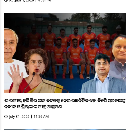
August 1, 2026 | 4:58 PM
ଭାରତୀୟ ହକି ଜର୍ସିର ରଙ୍ଗ ବଦଳକୁ ନେଇ ରାଜନୈତିକ ଝଡ଼: ବିଜେପି ସରକାରଙ୍କୁ
ନବୀନ ଓ ପ୍ରିୟଙ୍କାଙ୍କ ତୀବ୍ର ଆକ୍ରମଣ
July 31, 2026 | 11:56 AM