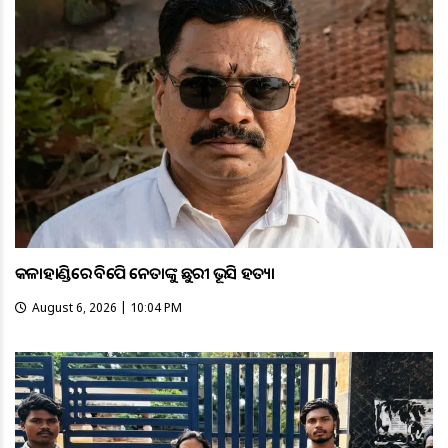
କଳାହାଣ୍ଡିରେ ବିଜେପି ନେତାଙ୍କୁ ଛୁରୀ ଭୂସି ହତ୍ୟା
August 6, 2026 | 10:04 PM