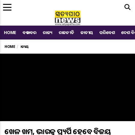
Me
HOME
ବଡ ଖବର
ରାଜ୍ୟ
ରାଜନୀତି
ଜାତୀୟ
ପରିବେଶ
ଦେଶ ବ
HOME
ଜାତୀୟ
ଖେଳ ଖତମ୍‌, ଭାରତକୁ ପ୍ରତ୍ୟର୍ପିତ ହେବେ ବିଜୟ