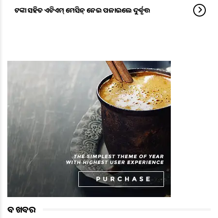
ଟଙ୍କା ସହିତ ଏଟିଏମ୍‌ ମେସିନ୍‌ ନେଇ ପଳାଇଲେ ଦୁର୍ବୃତ୍ତ
ବଡ ଖବର