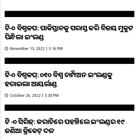
ଟି-୨୦ ବିଶ୍ୱକପ: ପାକିସ୍ତାନକୁ ପରାସ୍ତ କରି ବିଜୟ ମୁକୁଟ
ପିନ୍ଧିଲା ଇଂଲଣ୍ଡ
November 13, 2022 | 5:16 PM
ଟି-୨୦ ବିଶ୍ବକପ୍: ୨୦୧୦ ବିଶ୍ବ ଚାମ୍ପିଅନ ଇଂଲଣ୍ଡକୁ
ହରାଇଲା ଆୟର୍ଲାଣ୍ଡ
October 26, 2022 | 3:38 PM
ଟି -୨୦ ସିରିଜ୍‌: କରାଚିରେ ପହଞ୍ଚିଲେ ଇଂଲଣ୍ଡର ୧୯
ଜଣିଆ କ୍ରିକେଟ୍‌ ଦଳ