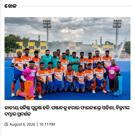
ଖେଳ
ଜାତୀୟ କନିଷ୍ଠ ପୁରୁଷ ହକି: ପଞ୍ଜାବକୁ ହରାଇ ଫାଇନାଲ୍ରେ ଓଡ଼ିଶା, ବିକ୍ରମଙ୍କ
ଦମ୍ଦାର ପ୍ରଦର୍ଶନ
August 6, 2026 | 10:11 PM