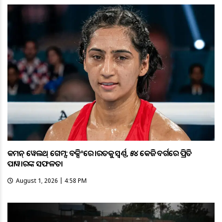
କମନ୍ ୱେଲଥ୍ ଗେମ୍ସ: ବକ୍ସିଂରେ ଭାରତକୁ ସ୍ବର୍ଣ୍ଣ, ୫୪ କେଜି ବର୍ଗରେ ପ୍ରିତି
ପାୱାରଙ୍କ ସଫଳତା
August 1, 2026 | 4:58 PM