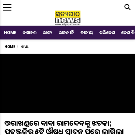
Me
HOME
ବଡ ଖବର
ରାଜ୍ୟ
ରାଜନୀତି
ଜାତୀୟ
ପରିବେଶ
ଦେଶ ବ
HOME
ଜାତୀୟ
ଉତ୍ତରାଖଣ୍ଡରେ ବାବା ରାମଦେବଙ୍କୁ ଝଟକା;
ପତଞ୍ଜଳିର ୫ଟି ଔଷଧ ଉତ୍ପାଦନ ଉପରେ ଲାଗିଲା