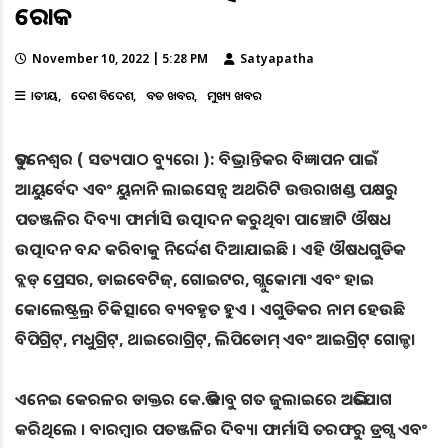
ରୋକ
November 10, 2022 | 5:28 PM
Satyapatha
ଜାତୀୟ
ଦେଶ ବିଦେଶ
ବଡ ଖବର
ମୁଖ୍ୟ ଖବର
ଭୁବନେଶ୍ୱର ( ସତ୍ୟପାଠ ବ୍ୟୁରୋ ): ବିଭ୍ରାନ୍ତିକର ବିଜ୍ଞାପନ ପାଇଁ
ଆୟୁର୍ବେଦ ଏବଂ ୟୁନାନି ଲାଇସେନ୍ସ ଅଥରିଟି ଉତ୍ତରାଖଣ୍ଡ ପକ୍ଷରୁ
ପତଞ୍ଜଳିର ଦିବ୍ୟା ଫାର୍ମାସି ଉତ୍ପାଦନ କରୁଥିବା ପାଞ୍ଚୋଟି ଔଷଧ
ଉତ୍ପାଦନ ବନ୍ଦ କରିବାକୁ ନିର୍ଦ୍ଦେଶ ଦିଆଯାଇଛି । ଏହି ଔଷଧଗୁଡିକ
ବ୍ଲଡ୍ ପ୍ରେସର, ଡାଇବେଟିଜ୍, ଗୋଇଟର, ଗ୍ଲୁକୋମା ଏବଂ ହାଇ
କୋଲେଷ୍ଟ୍ରଲ୍ର ଚିକିତ୍ସାରେ ବ୍ୟବହୃତ ହୁଏ । ଏଗୁଡିକର ନାମ ହେଉଛି
ବିପିଗ୍ରିଟ୍, ମଧୁଗ୍ରିଟ୍, ଥାଇରୋଗ୍ରିଟ୍, ଲିପିଡୋମ୍ ଏବଂ ଆଇଗ୍ରିଟ୍ ଗୋଳ୍ଡ।
ଏନେଇ କେରଳର ଡାକ୍ତର କେ.ଭି ବାବୁ ଗତ ଜୁଲାଇରେ ଅଭିଯୋଗ
କରିଥିଲେ । ବାରମ୍ବାର ପତଞ୍ଜଳିର ଦିବ୍ୟା ଫାର୍ମାସି ତରଫରୁ ଡ୍ରଗ୍ସ ଏବଂ