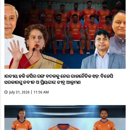
ଭାରତୀୟ ହକି ଜର୍ସିର ରଙ୍ଗ ବଦଳକୁ ନେଇ ରାଜନୈତିକ ଝଡ଼: ବିଜେପି
ସରକାରଙ୍କୁ ନବୀନ ଓ ପ୍ରିୟଙ୍କାଙ୍କ ତୀବ୍ର ଆକ୍ରମଣ
July 31, 2026 | 11:56 AM