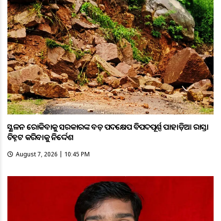
ଭୂସ୍ଖଳନ ରୋକିବାକୁ ସରକାରଙ୍କ ବଡ଼ ପଦକ୍ଷେପ ବିପଦପୂର୍ଣ୍ଣ ପାହାଡ଼ିଆ ରାସ୍ତା
ଚିହ୍ନଟ କରିବାକୁ ନିର୍ଦ୍ଦେଶ
August 7, 2026 | 10:45 PM