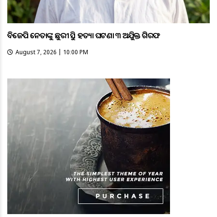
ବିଜେପି ନେତାଙ୍କୁ ଛୁରୀ ଭୁସି ହତ୍ୟା ଘଟଣା ୩ ଅଭିଯୁକ୍ତ ଗିରଫ
August 7, 2026 | 10:00 PM