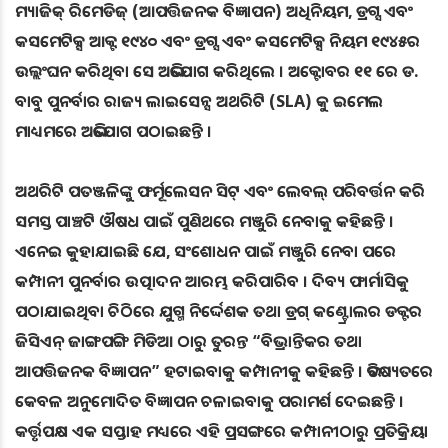
ମ୍ୟାଜିକ୍ ରିମେଡିଜ୍ (ଆପତ୍ତିଜନକ ବିଜ୍ଞାପନ) ଅଧିନିୟମ, ଡ୍ରଗ୍ସ ଏବଂ
କସମେଟିକ୍ସ ଆକ୍ଟ ୧୯୪୦ ଏବଂ ଡ୍ରଗ୍ସ ଏବଂ କସମେଟିକ୍ସ ନିୟମ ୧୯୪୫ର
ଉଲ୍ଲଂଘନ କରିଥିବା ସେ ଅଭିଯୋଗ କରିଥିଲେ । ଅକ୍ଟୋବର ୧୧ ରେ ଡ.
ବାବୁ ପୁନର୍ବାର ରାଜ୍ୟ ଲାଇସେନ୍ସ ଅଥରିଟି (SLA) କୁ ଇମେଲ
ମାଧ୍ୟମରେ ଅଭିଯୋଗ ପଠାଇଛନ୍ତି ।
ଅଥରିଟି ପତଞ୍ଜଳିଙ୍କୁ ଫର୍ମୂଲେସନ ସିଟ୍ ଏବଂ ଲେବଲ୍ ପରିବର୍ତ୍ତନ କରି
ସମସ୍ତ ପାଞ୍ଚଟି ଔଷଧ ପାଇଁ ପୁଣିଥରେ ମଞ୍ଜୁରି ନେବାକୁ କହିଛନ୍ତି ।
ଏନେଇ କୁହାଯାଇଛି ଯେ, ସଂଶୋଧନ ପାଇଁ ମଞ୍ଜୁରି ନେବା ପରେ
କମ୍ପାନୀ ପୁନର୍ବାର ଉତ୍ପାଦନ ଆରମ୍ଭ କରିପାରିବ । ଦିବ୍ୟ ଫାର୍ମାସିକୁ
ପଠାଯାଇଥିବା ଚିଠିରେ ଯୁଗ୍ମ ନିର୍ଦ୍ଦେଶକ ତଥା ଡ୍ରଗ୍ କଣ୍ଟ୍ରୋଲର ଡକ୍ଟର
ଜିସିଏନ୍ ଜାଙ୍ଗପଙ୍ଗି ମିଡିଆ ଠାରୁ ତୁରନ୍ତ “ବିଭ୍ରାନ୍ତିକର ତଥା
ଆପତ୍ତିଜନକ ବିଜ୍ଞାପନ” ହଟାଇବାକୁ କମ୍ପାନୀକୁ କହିଛନ୍ତି । ଭବିଷ୍ୟତରେ
କେବଳ ଅନୁମୋଦିତ ବିଜ୍ଞାପନ ଚଳାଇବାକୁ ପରାମର୍ଶ ଦେଇଛନ୍ତି ।
କର୍ତ୍ତୃପକ୍ଷ ଏକ ସପ୍ତାହ ମଧ୍ୟରେ ଏହି ପ୍ରସଙ୍ଗରେ କମ୍ପାନୀଠାରୁ ପ୍ରତିକ୍ରିୟା