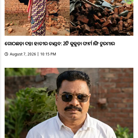
ଗୋଠଛଡ଼ା ଦନ୍ତା ହାତୀର ତାଣ୍ଡବ: 2ଟି କୁକୁଡ଼ା ଫାର୍ମ ଭାଙ୍ଗି ଚୁରମାର
August 7, 2026 | 10:15 PM