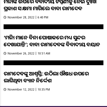
ମହିଳାଙ୍କ ଉପରେ ବିବାଦୀୟ ଟିପ୍ପଣୀକୁ ନେଇ ଦୁଃଖ
ପ୍ରକାଶ ସହ କ୍ଷମା ମାଗିଲେ ବାବା ରାମଦେବ
November 28, 2022 | 6:40 PM
‘ମହିଳା ମାନେ ବିନା ପୋଷାକରେ ମଧ୍ୟ ସୁନ୍ଦର
ଦେଖାଯାନ୍ତି’; ବାବା ରାମଦେବଙ୍କ ବିବାଦୀୟ ବୟାନ
November 26, 2022 | 10:51 AM
ରାମଦେବଙ୍କୁ ଆଶ୍ବସ୍ତି: ଉଠିଲା ଔଷଧ ଉପରେ
ଲାଗିଥିବା ବ୍ୟାନ ନିର୍ଦ୍ଦେଶ
November 12, 2022 | 10:35 PM