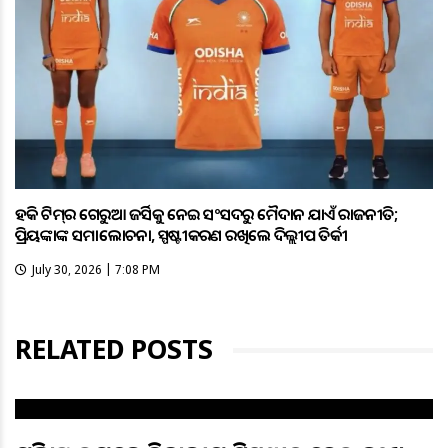
ହକି ଟିମ୍‌ର ଗେରୁଆ ଜର୍ସିକୁ ନେଇ ସଂସଦରୁ ମୈଦାନ ଯାଏଁ ରାଜନୀତି;
ପ୍ରିୟଙ୍କାଙ୍କ ସମାଲୋଚନା, ସ୍ପଷ୍ଟୀକରଣ ରଖିଲେ ଦିଲ୍ଲୀପ ତିର୍କୀ
July 30, 2026 | 7:08 PM
RELATED POSTS