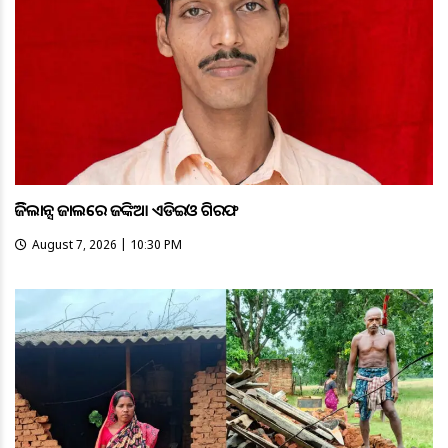
ଭିଜିଲାନ୍ସ ଜାଲରେ ଜଙ୍କିଆ ଏଡିଇଓ ଗିରଫ
August 7, 2026 | 10:30 PM