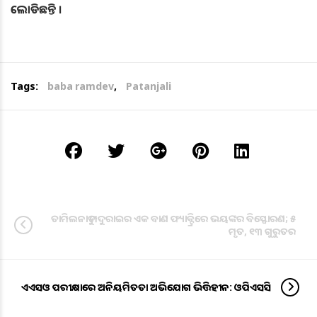
ଲୋଡିଛନ୍ତି ।
Tags:
baba ramdev
,
Patanjali
ତାମିଲନାଡୁ ମଦୁରାଇର ଏକ ବାଣ ଫ୍ୟାକ୍ଟ୍ରିରେ ଭୟଙ୍କର ବିସ୍ଫୋରଣ; ୫
ମୃତ, ୧୩ ଗୁରୁତର
ଏଏସଓ ପରୀକ୍ଷାରେ ଅନିୟମିତତା ଅଭିଯୋଗ ଭିତ୍ତିହୀନ: ଓପିଏସସି