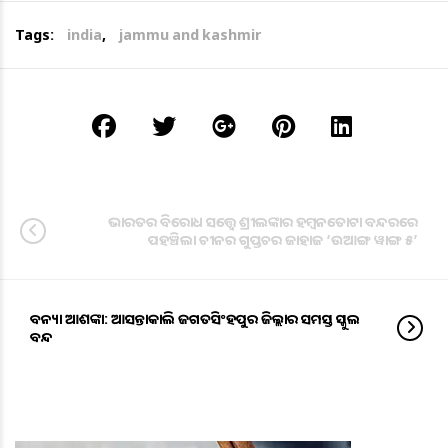
Tags:
india
,
jammu and kashmir
ଭାରତର ବିରୋଧ ସତ୍ତ୍ୱେ ଶ୍ରୀଲଙ୍କାର ହମ୍ବନତୋଟା ବନ୍ଦରରେ
ପହଞ୍ଚିଲା ଚୀନର ଗୁପ୍ତଚର ଜାହାଜ ‘ଉଆଙ୍ଗ ୱାଙ୍ଗ ୫’
ବନ୍ୟା ଆଶଙ୍କା: ଆସନ୍ତାକାଲି ଜଗତସିଂହପୁର ଜିଲ୍ଲାର ସମସ୍ତ ସ୍କୁଲ
ବନ୍ଦ