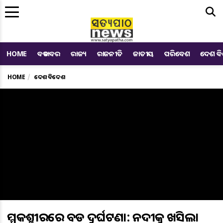
Me
HOME
ବଡ ଖବର
ରାଜ୍ୟ
ରାଜନୀତି
ଜାତୀୟ
ପରିବେଶ
ଦେଶ ବ
HOME
ଦେଶ ବିଦେଶ
ଜମ୍ମୁକଶ୍ମୀରରେ ବଡ ଦୁର୍ଘଟଣା: ନଦୀକୁ ଖସିଲା