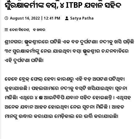
ସୁରକ୍ଷାକର୍ମୀଙ୍କ ବସ୍‌, ୪ ITBP ଯବାନ ସହିଦ
August 16, 2022 | 12:41 PM
Satya Patha
ଦେଶ ବିଦେଶ
ବଡ ଖବର
ଶ୍ରୀନଗର: ଜମ୍ମୁକଶ୍ମୀରରେ ଘଟିଛି ଏକ ବଡ ଦୁର୍ଘଟଣା। ନଦୀକୁ ଖସି ପଡ଼ିଛି
୩୯ ସୁରକ୍ଷାକର୍ମୀଙ୍କୁ ନେଇ ଯାଉଥିବା ବସ୍‌। ଜମ୍ମୁକଶ୍ମୀର ଚନ୍ଦନବାଡିରେ
ଏହି ଦୁର୍ଘଟଣା ଘଟିଛି।
ତେବେ ବ୍ରେକ୍ ଫେଲ୍ ହେବା କାରଣରୁ ଏହି ବଡ଼ ଅଘଟଣ ଘଟିଥିବା
କୁହାଯାଉଛି । ପହଲଗାମରେ ନଦୀକୁ ବସ୍‌ଟି ଖସିଯାଇଥିବା ସୂଚନା
ମଳିଛି। ଏଥିରେ ୪ ଜଣ ଆଇଟିବିପି ଯବାନ ସହିଦ ହୋଇଛନ୍ତି । ଏଥିସହ
ଅନେକ ଯବାନ ଆହତ ହୋଇଥିବା ନେଇ ସୂଚନା ମିଳିଛି । ଆହତ
ମାନଙ୍କୁ ଉଦ୍ଧାର କରାଯାଇ ମେଡ଼ିକାଲ ରେ ଭର୍ତ୍ତି କରାଯାଇଛି।