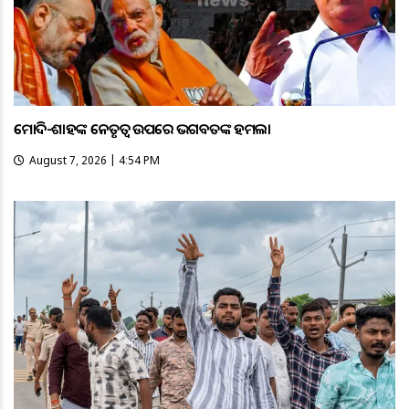
ମୋଦି-ଶାହଙ୍କ ନେତୃତ୍ୱ ଉପରେ ଭଗବତଙ୍କ ହମଲା
August 7, 2026 | 4:54 PM