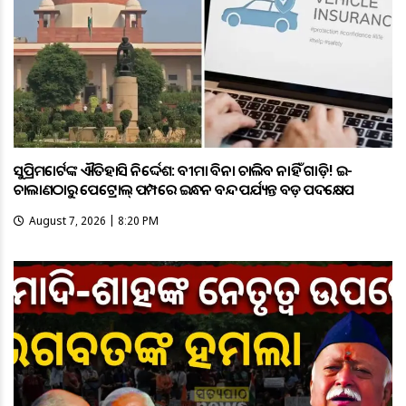
ସୁପ୍ରିମକୋର୍ଟଙ୍କ ଐତିହାସିକ ନିର୍ଦ୍ଦେଶ: ବୀମା ବିନା ଚାଲିବ ନାହିଁ ଗାଡ଼ି! ଇ-
ଚାଲାଣଠାରୁ ପେଟ୍ରୋଲ୍ ପମ୍ପରେ ଇନ୍ଧନ ବନ୍ଦ ପର୍ଯ୍ୟନ୍ତ ବଡ଼ ପଦକ୍ଷେପ
August 7, 2026 | 8:20 PM