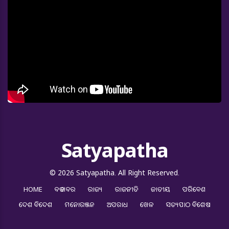
Satyapatha
© 2026 Satyapatha. All Right Reserved.
HOME
ବଡ ଖବର
ରାଜ୍ୟ
ରାଜନୀତି
ଜାତୀୟ
ପରିବେଶ
ଦେଶ ବିଦେଶ
ମନୋରଞ୍ଜନ
ଅପରାଧ
ଖେଳ
ସତ୍ୟପାଠ ବିଶେଷ