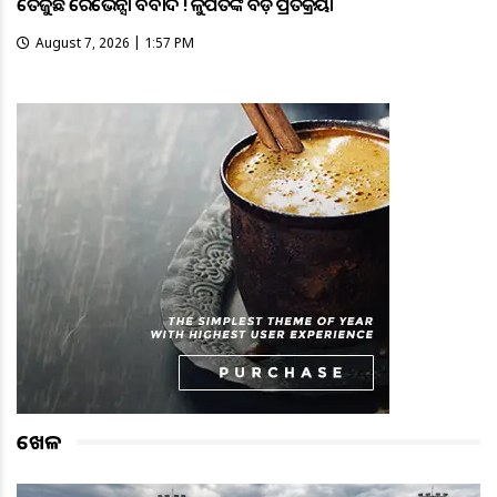
ତେଜୁଛି ରେଭେନ୍ସା ବିବାଦ ! କୁଳପତିଙ୍କ ବଡ଼ ପ୍ରତିକ୍ରିୟା
August 7, 2026 | 1:57 PM
ଖେଳ