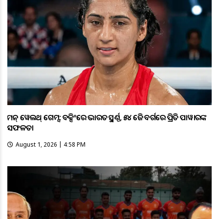
କମନ୍ ୱେଲଥ୍ ଗେମ୍ସ: ବକ୍ସିଂରେ ଭାରତକୁ ସ୍ବର୍ଣ୍ଣ, ୫୪ କେଜି ବର୍ଗରେ ପ୍ରିତି ପାୱାରଙ୍କ
ସଫଳତା
August 1, 2026 | 4:58 PM