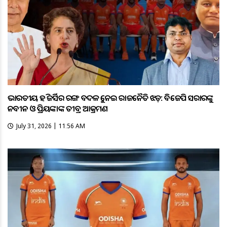
ଭାରତୀୟ ହକି ଜର୍ସିର ରଙ୍ଗ ବଦଳକୁ ନେଇ ରାଜନୈତିକ ଝଡ଼: ବିଜେପି ସରକାରଙ୍କୁ
ନବୀନ ଓ ପ୍ରିୟଙ୍କାଙ୍କ ତୀବ୍ର ଆକ୍ରମଣ
July 31, 2026 | 11:56 AM