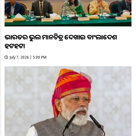
ଭାରତର ଭୁଲ ମାନଚିତ୍ର ଦେଖାଇ ବାଂଲାଦେଶ
ହଟହଟା
July 7, 2026 | 5:00 PM