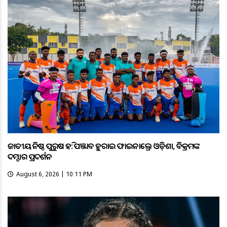
ଜାତୀୟ କନିଷ୍ଠ ପୁରୁଷ ହକି: ପଞ୍ଜାବକୁ ହରାଇ ଫାଇନାଲ୍ରେ ଓଡ଼ିଶା, ବିକ୍ରମଙ୍କ
ଦମ୍ଦାର ପ୍ରଦର୍ଶନ
August 6, 2026 | 10:11 PM