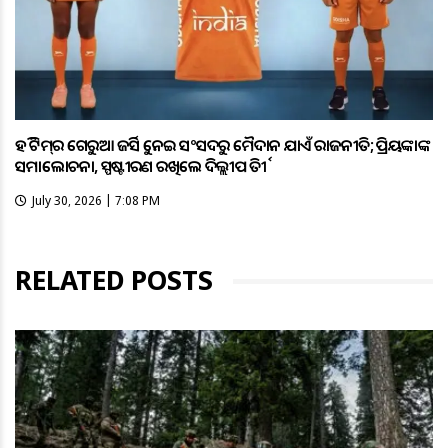
ହକି ଟିମ୍‌ର ଗେରୁଆ ଜର୍ସିକୁ ନେଇ ସଂସଦରୁ ମୈଦାନ ଯାଏଁ ରାଜନୀତି; ପ୍ରିୟଙ୍କାଙ୍କ
ସମାଲୋଚନା, ସ୍ପଷ୍ଟୀକରଣ ରଖିଲେ ଦିଲ୍ଲୀପ ତିର୍କୀ
July 30, 2026 | 7:08 PM
RELATED POSTS