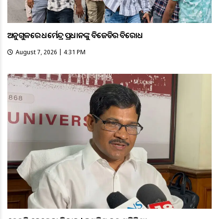
ଅନୁଗୁଳରେ ଧର୍ମେନ୍ଦ୍ର ପ୍ରଧାନଙ୍କୁ ବିଜେଡିର ବିରୋଧ
August 7, 2026 | 4:31 PM