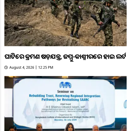
ଘାଟିରେ ଆକ୍ରମଣ ଷଡ଼ଯନ୍ତ୍ର, ଜମ୍ମୁ-କାଶ୍ମୀରରେ ହାଇ ଆଲର୍ଟ
August 4, 2026 | 12:25 PM