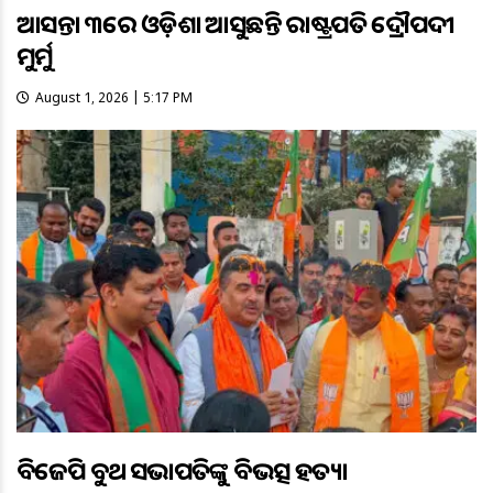
ଆସନ୍ତା ୩ରେ ଓଡ଼ିଶା ଆସୁଛନ୍ତି ରାଷ୍ଟ୍ରପତି ଦ୍ରୌପଦୀ
ମୁର୍ମୁ
August 1, 2026 | 5:17 PM
ବିଜେପି ବୁଥ ସଭାପତିଙ୍କୁ ବିଭତ୍ସ ହତ୍ୟା