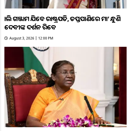
କାଲି ଗଞ୍ଜାମ ଯିବେ ରାଷ୍ଟ୍ରପତି, ତପ୍ତପାଣିରେ ମା’ କନ୍ଧୁଣି
ଦେବୀଙ୍କ ଦର୍ଶନ କରିବେ
August 3, 2026 | 12:00 PM