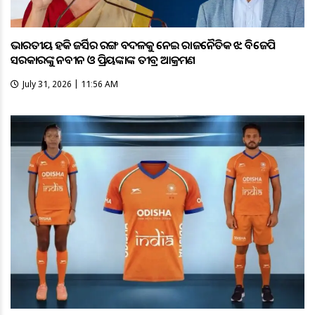
ଭାରତୀୟ ହକି ଜର୍ସିର ରଙ୍ଗ ବଦଳକୁ ନେଇ ରାଜନୈତିକ ଝଡ଼: ବିଜେପି
ସରକାରଙ୍କୁ ନବୀନ ଓ ପ୍ରିୟଙ୍କାଙ୍କ ତୀବ୍ର ଆକ୍ରମଣ
July 31, 2026 | 11:56 AM