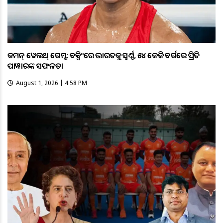
କମନ୍ ୱେଲଥ୍ ଗେମ୍ସ: ବକ୍ସିଂରେ ଭାରତକୁ ସ୍ବର୍ଣ୍ଣ, ୫୪ କେଜି ବର୍ଗରେ ପ୍ରିତି
ପାୱାରଙ୍କ ସଫଳତା
August 1, 2026 | 4:58 PM