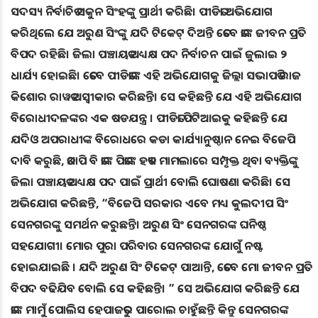
ସଦସ୍ୟ ନିର୍ବାଚିତ ସକୁନ ସିଂହଙ୍କୁ ପ୍ରାର୍ଥୀ କରିଛି। ପୀଡିତା ଅଭିଯୋଗ
କରିଥିଲେ ଯେ ଅରୁଣ ସିଂଙ୍କୁ ଯଦି ଟିକେଟ୍ ଦିଅନ୍ତି ତେବେ ତାଙ୍କ ଜୀବନ ପ୍ରତି
ବିପଦ ରହିଛି। ଜିଲା ପଞ୍ଚାୟତ ଅଧ୍ୟକ୍ଷ ପଦ ନିର୍ବାଚନ ପାଇଁ ଜୁଲାଇ ୨
ଧାର୍ଯ୍ୟ ହୋଇଛି। ତେବେ ପୀଡିତାଙ୍କ ଏହି ଅଭିଯୋଗକୁ ଜିଲ୍ଲା ସଭାପତି ରାଜ
କିଶୋର ରାୱତ ଅସ୍ବୀକାର କରିଛନ୍ତି। ସେ କହିଛନ୍ତି ଯେ ଏହି ଅଭିଯୋଗ
ବିରୋଧୀଦଳଙ୍କର ଏକ ଷଡଯନ୍ତ୍ର । ପୀଡିତା ପିଟିଆଇକୁ କହିଛନ୍ତି ଯେ
ଯଦିଓ ଅପରାଧୀଙ୍କ ବିରୋଧରେ କଡା କାର୍ଯ୍ୟାନୁଷ୍ଠାନ ନେଇ ବିଜେପି
ଦାବି କରୁଛି, ତଥାପି ବି ତାଙ୍କ ପିତାଙ୍କ ହତ୍ୟା ମାମଲାରେ ସମ୍ପୃକ୍ତ ଥିବା ବ୍ୟକ୍ତିଙ୍କୁ
ଜିଲା ପଞ୍ଚାୟତ ଅଧ୍ୟକ୍ଷ ପଦ ପାଇଁ ପ୍ରାର୍ଥୀ ବୋଲି ଘୋଷଣା କରିଛି। ସେ
ଅଭିଯୋଗ କରିଛନ୍ତି, “ବିଜେପି ସରକାର ଏବେ ମଧ୍ୟ କୁଲଦୀପ ସିଂ
ସେନଗରଙ୍କୁ ସମର୍ଥନ କରୁଛନ୍ତି। ଅରୁଣ ସିଂ ସେନଗରଙ୍କ ଘନିଷ୍ଠ
ସହଯୋଗୀ। ମୋର ପୁରା ପରିବାର ସେନଗରଙ୍କ ଯୋଗୁଁ ନଷ୍ଟ
ହୋଇଯାଇଛି । ଯଦି ଅରୁଣ ସିଂ ଟିକେଟ୍ ପାଆନ୍ତି, ତେବେ ମୋ ଜୀବନ ପ୍ରତି
ବିପଦ ବଢିଯିବ ବୋଲି ସେ କହିଛନ୍ତି। ” ସେ ଅଭିଯୋଗ କରିଛନ୍ତି ଯେ
ତାଙ୍କ ମାମୁଁ ପୋଲିସ ହେପାଜତରୁ ପାରୋଲ ଚାହୁଁଛନ୍ତି କିନ୍ତୁ ସେନଗରଙ୍କ