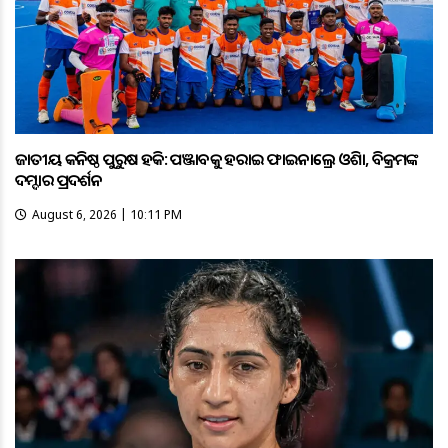
ଜାତୀୟ କନିଷ୍ଠ ପୁରୁଷ ହକି: ପଞ୍ଜାବକୁ ହରାଇ ଫାଇନାଲ୍ରେ ଓଡ଼ିଶା, ବିକ୍ରମଙ୍କ
ଦମ୍ଦାର ପ୍ରଦର୍ଶନ
August 6, 2026 | 10:11 PM