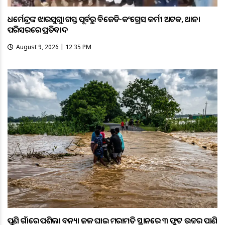
ଧର୍ମେନ୍ଦ୍ରଙ୍କ ଝାରସୁଗୁଡ଼ା ଗସ୍ତ ପୂର୍ବରୁ ବିଜେଡି-କଂଗ୍ରେସ କର୍ମୀ ଅଟକ, ଥାନା
ପରିସରରେ ପ୍ରତିବାଦ
August 9, 2026 | 12:35 PM
ପୁଣି ଗାଁରେ ପଶିଲା ବନ୍ୟା ଜଳ ଘାଇ ମରାମତି ସ୍ଥାନରେ ୩ ଫୁଟ ଉଚ୍ଚର ପାଣି