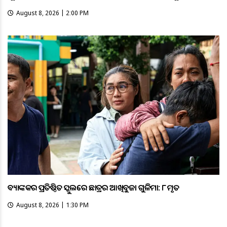
August 8, 2026 | 2:00 PM
ବ୍ୟାଙ୍କକର ପ୍ରତିଷ୍ଠିତ ସ୍କୁଲରେ ଛାତ୍ରର ଆଖିବୁଜା ଗୁଳିମାଡ଼: ୮ ମୃତ
August 8, 2026 | 1:30 PM