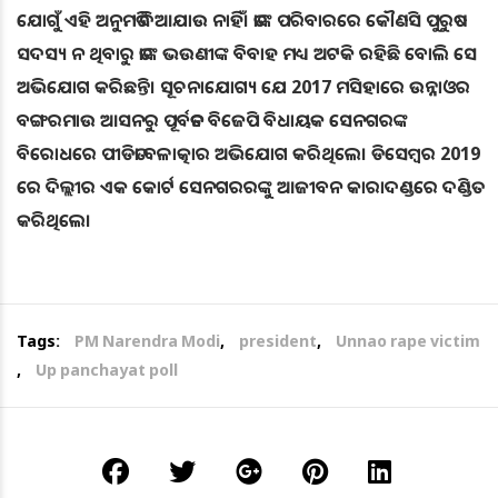
ଯୋଗୁଁ ଏହି ଅନୁମତି ଦିଆଯାଉ ନାହିଁ। ତାଙ୍କ ପରିବାରରେ କୌଣସି ପୁରୁଷ
ସଦସ୍ୟ ନ ଥିବାରୁ ତାଙ୍କ ଭଉଣୀଙ୍କ ବିବାହ ମଧ୍ୟ ଅଟକି ରହିଛି ବୋଲି ସେ
ଅଭିଯୋଗ କରିଛନ୍ତି। ସୂଚନାଯୋଗ୍ୟ ଯେ 2017 ମସିହାରେ ଉନ୍ନାଓର
ବଙ୍ଗରମାଉ ଆସନରୁ ପୂର୍ବତନ ବିଜେପି ବିଧାୟକ ସେନଗରଙ୍କ
ବିରୋଧରେ ପୀଡିତା ବଳାତ୍କାର ଅଭିଯୋଗ କରିଥିଲେ। ଡିସେମ୍ବର 2019
ରେ ଦିଲ୍ଲୀର ଏକ କୋର୍ଟ ସେନଗରରଙ୍କୁ ଆଜୀବନ କାରାଦଣ୍ଡରେ ଦଣ୍ଡିତ
କରିଥିଲେ।
Tags:
PM Narendra Modi
,
president
,
Unnao rape victim
,
Up panchayat poll