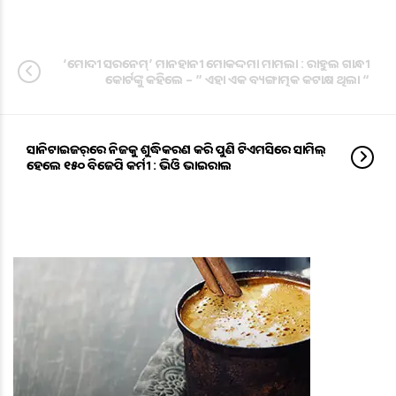
‘ମୋଦୀ ସରନେମ୍‌’ ମାନହାନୀ ମୋକଦ୍ଦମା ମାମଲା : ରାହୁଲ ଗାନ୍ଧୀ
କୋର୍ଟଙ୍କୁ କହିଲେ – ” ଏହା ଏକ ବ୍ୟଙ୍ଗାତ୍ମକ କଟାକ୍ଷ ଥିଲା “
ସାନିଟାଇଜର୍‌ରେ ନିଜକୁ ଶୁଦ୍ଧିକରଣ କରି ପୁଣି ଟିଏମସିରେ ସାମିଲ୍
ହେଲେ ୧୫୦ ବିଜେପି କର୍ମୀ : ଭିଡିଓ ଭାଇରାଲ