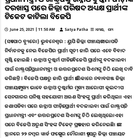
ଦରଖାସ୍ତ ପରେ ଜିଲ୍ଲା ପରିଷଦ ଅଧ୍ୟକ୍ଷ ପ୍ରାର୍ଥୀଙ୍କ
ଟିକେଟ କାଟିଲା ବିଜେପି
June 25, 2021 | 11:50 AM
Satya Patha
ଜାତୀୟ
ରାଜ୍ୟ
(ସତ୍ୟପାଠ ବ୍ୟୁରୋ) ଭୁବନେଶ୍ୱର : ୟୁପି ଜିଲ୍ଲା ପଞ୍ଚାୟତ ସଭାପତି
ନିର୍ବାଚନକୁ ନେଇ ବିଜେପିର ପ୍ରାର୍ଥୀ ସୂଚୀ ଜାରି ପରେ ଏବେ ବିବାଦ
ସୃଷ୍ଟି ହୋଇଛି । ଉନ୍ନାଓ ଦୁଷ୍କର୍ମ ପୀଡିତା ବିଜେପି ପ୍ରାର୍ଥୀଙ୍କୁ ବଦଳାଇବା
ପାଇଁ ରାଷ୍ଟ୍ରପତି, ପ୍ରଧାନମନ୍ତ୍ରୀ ଓ ଉତ୍ତରପ୍ରଦେଶ ସିଏମଙ୍କୁ ଚିଠି ଲେଖି ଦାବି
କରିଛନ୍ତି । ବିଜେପି ପକ୍ଷରୁ ଜାରି ପ୍ରାର୍ଥୀ ତାଲିକାରେ ନବାବଗଞ୍ଜ ଜିଲ୍ଲା
ପଞ୍ଚାୟତ ମୁଖ୍ୟ ଭାବେ ଉନ୍ନାଓ ଦୁଷ୍କର୍ମର ମୁଖ୍ୟ ଆରୋପୀ କୂଲଦୀପ
ସେନଗାରର ଘନିଷ୍ଠ ସହଯୋଗୀ ଅଋଣ ସିଂହଙ୍କୁ ପ୍ରାର୍ଥୀ କରିଥିଲା। ଏହା
ଜଣାପଡିବା ପରେ ଉନ୍ନାଓ ପୀଡ଼ିତା ପ୍ରାର୍ଥୀ ବଦଳାଇବା ପାଇଁ ରାଷ୍ଟ୍ରପତି,
ପ୍ରଧାନମନ୍ତ୍ରୀ ଏବଂ ଉତ୍ତରପ୍ରଦେଶ ସିଏମଙ୍କୁ ଚିଠି ଲେଖିଥିଲେ।ଏହା
ପରେ ବିଜେପି ଅରୁଣ ସିଂହଙ୍କ ଟିକେଟ୍‌ ପ୍ରତ୍ୟାହାର କରିନେଇଛି। ତାଙ୍କ
ସ୍ଥାନରେ ୨୨ ନମ୍ବର ୱାର୍ଡ ଫତେପୁର ଚୌରାଶୀ ତୃତୀୟରୁ ଜିଲ୍ଲା ପଞ୍ଚାୟତ