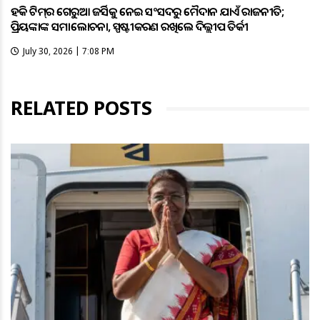
ହକି ଟିମ୍‌ର ଗେରୁଆ ଜର୍ସିକୁ ନେଇ ସଂସଦରୁ ମୈଦାନ ଯାଏଁ ରାଜନୀତି;
ପ୍ରିୟଙ୍କାଙ୍କ ସମାଲୋଚନା, ସ୍ପଷ୍ଟୀକରଣ ରଖିଲେ ଦିଲ୍ଲୀପ ତିର୍କୀ
July 30, 2026 | 7:08 PM
RELATED POSTS