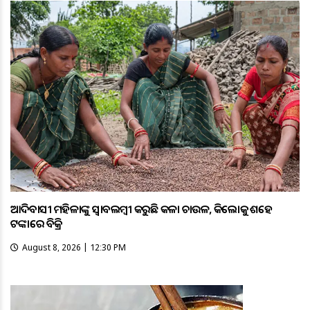
ଆଦିବାସୀ ମହିଳାଙ୍କୁ ସ୍ଵାବଲମ୍ଵୀ କରୁଛି କଳା ଚାଉଳ, କିଲୋକୁ ଶହେ
ଟଙ୍କାରେ ବିକ୍ରି
August 8, 2026 | 12:30 PM