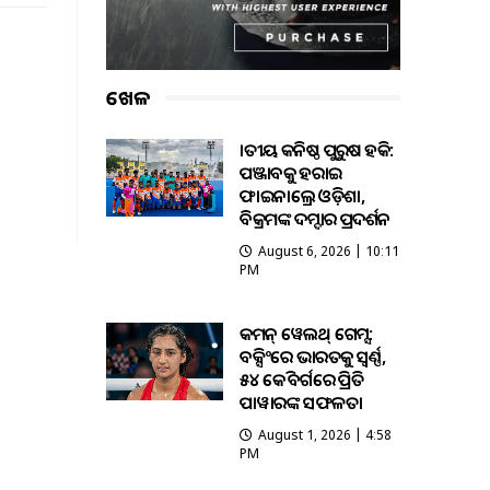
ଖେଳ
ଜାତୀୟ କନିଷ୍ଠ ପୁରୁଷ ହକି:
ପଞ୍ଜାବକୁ ହରାଇ
ଫାଇନାଲ୍ରେ ଓଡ଼ିଶା,
ବିକ୍ରମଙ୍କ ଦମ୍ଦାର ପ୍ରଦର୍ଶନ
August 6, 2026 | 10:11
PM
କମନ୍ ୱେଲଥ୍ ଗେମ୍ସ:
ବକ୍ସିଂରେ ଭାରତକୁ ସ୍ବର୍ଣ୍ଣ,
୫୪ କେଜି ବର୍ଗରେ ପ୍ରିତି
ପାୱାରଙ୍କ ସଫଳତା
August 1, 2026 | 4:58
PM