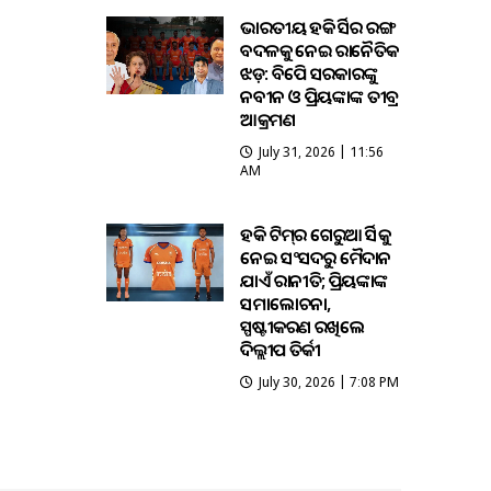
ଭାରତୀୟ ହକି ଜର୍ସିର ରଙ୍ଗ
ବଦଳକୁ ନେଇ ରାଜନୈତିକ
ଝଡ଼: ବିଜେପି ସରକାରଙ୍କୁ
ନବୀନ ଓ ପ୍ରିୟଙ୍କାଙ୍କ ତୀବ୍ର
ଆକ୍ରମଣ
July 31, 2026 | 11:56
AM
ହକି ଟିମ୍‌ର ଗେରୁଆ ଜର୍ସିକୁ
ନେଇ ସଂସଦରୁ ମୈଦାନ
ଯାଏଁ ରାଜନୀତି; ପ୍ରିୟଙ୍କାଙ୍କ
ସମାଲୋଚନା,
ସ୍ପଷ୍ଟୀକରଣ ରଖିଲେ
ଦିଲ୍ଲୀପ ତିର୍କୀ
July 30, 2026 | 7:08 PM