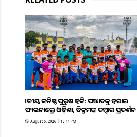
ଜାତୀୟ କନିଷ୍ଠ ପୁରୁଷ ହକି: ପଞ୍ଜାବକୁ ହରାଇ
ଫାଇନାଲ୍ରେ ଓଡ଼ିଶା, ବିକ୍ରମଙ୍କ ଦମ୍ଦାର ପ୍ରଦର୍ଶନ
August 6, 2026 | 10:11 PM