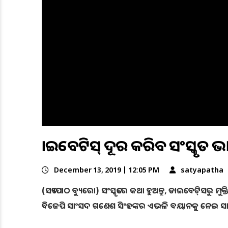
ଡାଇବେଟିସ୍ ଦୂର କରିବ ସଂସ୍କୃତ ଭ
December 13, 2019 | 12:05 PM
satyapatha
(ସତ୍ୟପାଠ ବ୍ୟୁରୋ) ସଂସ୍କୃତରେ କଥା ହୁଅନ୍ତୁ, ଡାଇବେଟି୍ସରୁ 
ବିଜେପି ସାଂସଦ ଗଣେଶ ସିଂହଙ୍କର ଏଭଳି ବୟାନକୁ ନେଇ ସାରା 