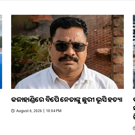
କଳାହାଣ୍ଡିରେ ବିଜେପି ନେତାଙ୍କୁ ଛୁରୀ ଭୂସି ହତ୍ୟା
August 6, 2026 | 10:04 PM