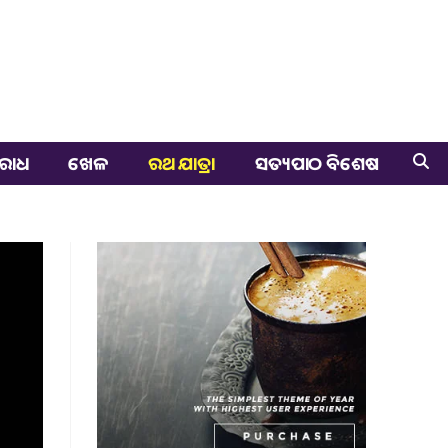
ରାଧ
ଖେଳ
ରଥ ଯାତ୍ରା
ସତ୍ୟପାଠ ବିଶେଷ