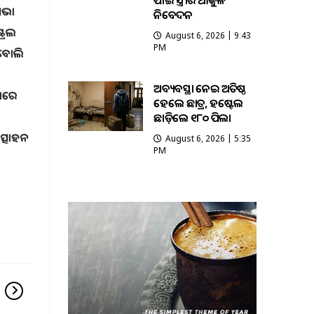
ପାଇଁ ସ୍ତ୍ରୀର ଆକୁଳ
ସଭା
ନିବେଦନ
ଟ୍ରଲ
August 6, 2026 | 9:43
PM
ବୋଲି
ଅବ୍ୟବସ୍ଥା ନେଇ ଅତିଷ୍ଠ
ଷାରେ
ହେଲେ ଛାତ୍ର, ହଷ୍ଟେଲ
ଛାଡ଼ିଲେ ୧୮୦ ପିଲା
ତ୍ସାହନ
August 6, 2026 | 5:35
PM