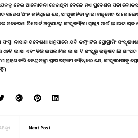
ୟ ବିଧେୟକକୁ ନେଇ ଆଲୋଚନା ହେଉଥିବା ବେଳେ ମଧ୍ୟ ପ୍ରଦେଶର ସତନା ଲୋକ
ସଦ ଗଣେଶ ସିଂହ କହିଥିଲେ ଯେ, ସଂସ୍କୃତ କହିବା ଦ୍ୱାରା ମଧୁମେହ ଓ କୋଲେଷ୍
ନର ଗବେଷଣା ରିପୋର୍ଟ ଅନୁଯାୟୀ ସଂସ୍କୃତ କହିବା ସ୍ୱାସ୍ଥ୍ୟ ପାଇଁ ଲାଭଦାୟକ 
ା ନାସାର ଗବେଷଣା ଅନୁସାରେ ଯଦି କମ୍ପ୍ୟୁଟର ପ୍ରୋଗ୍ରାମିଂ ସଂସ୍କୃତ ଭା
 ୯୭ଟି ଭାଷା ଏବଂ କିଛି ଇସଲାମିକ ଭାଷା ବି ସଂସ୍କୃତରୁ ଉଦ୍ଧୃତ ବୋଲି ସାଂସଦ
ରି କେନ୍ଦ୍ରମନ୍ତ୍ରୀ ପ୍ରତାପ ଷଡ଼ଙ୍ଗୀ କହିଥିଲେ ଯେ, ସଂସ୍କୃତ ଭାଷାକୁ ପ୍ରୋ
ିଁ ।
Bକୁ ନା
Next Post