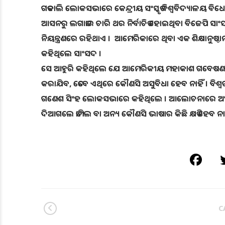
ଗତକାଲି ଲୋକସଭାରେ କେନ୍ଦ୍ରୀୟ ସଂସ୍କୃତ ବିଶ୍ୱବିଦ୍ୟାଳ
ଆସନରୁ ଲଗାତାର ଚାରି ଥର ନିର୍ବାଚିତ ହୋଇଥିବା ବିଜେପି ସାଂ
ନିୟନ୍ତ୍ରଣରେ ରହିଥାଏ । ଆମେରିକାରେ ଥିବା ଏକ ଶିକ୍ଷାନୁଷ୍ଠା
କହିଥିଲେ ସାଂସଦ ।
ସେ ଆହୁରି କହିଥିଲେ ଯେ ଆମେରିକୀୟ ମହାକାଶ ଗବେଷଣା ସଂସ୍ଥ
କରାଯିବ, ତେବେ ଏଥିରେ କୌଣସି ଅସୁବିଧା ହେବ ନାହିଁ । ବିଶ୍ୱର
ଗଣେଶ ସିଂହ ଲୋକସଭାରେ କହିଥିଲେ । ଆଲୋଚନାରେ ଅଂଶ ଗ୍ରହଣ କ
ଦିଆଗଲେ ତାମିଲ ବା ଅନ୍ୟ କୌଣସି ଭାଷାର କିଛି କ୍ଷତି ହେବ ନାହ
CA