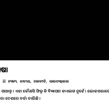
ାଷା
ଅନ୍ୟାନ୍ୟ
ଜାତୀୟ
ରାଜନୀତି
ଲାଇଫଷ୍ଟାଇଲ
ମୁକ୍ତି ପାଆନ୍ତୁ । ଏହା କୌଣସି ଫିଲ୍ମ କି ବିଜ୍ଞାପର ଡାଏଲଗ ନୁହେଁ । ଲୋକସଭାର
ଦେଶରେ ଚର୍ଚ୍ଚା ଚାଲିଛି ।