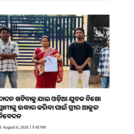
ଦାଦନ ଖଟିବାକୁ ଯାଇ ଓଡ଼ିଆ ଯୁବକ ନିଖୋଜ
ସ୍ବାମୀଙ୍କୁ ଉଦ୍ଧାର କରିବା ପାଇଁ ସ୍ତ୍ରୀର ଆକୁଳ
ନିବେଦନ
August 6, 2026 | 9:43 PM