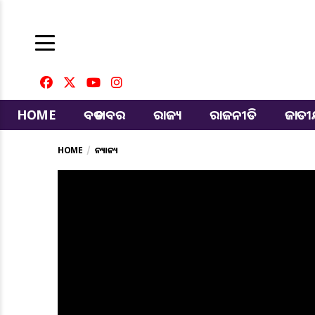
HOME
ବଡ ଖବର
ରାଜ୍ୟ
ରାଜନୀତି
ଜାତ
HOME
ଅନ୍ୟାନ୍ୟ