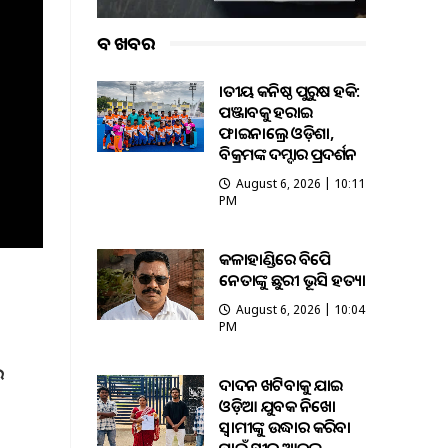
ବଡ ଖବର
ଜାତୀୟ କନିଷ୍ଠ ପୁରୁଷ ହକି:
ପଞ୍ଜାବକୁ ହରାଇ
ଫାଇନାଲ୍ରେ ଓଡ଼ିଶା,
ବିକ୍ରମଙ୍କ ଦମ୍ଦାର ପ୍ରଦର୍ଶନ
August 6, 2026 | 10:11
PM
କଳାହାଣ୍ଡିରେ ବିଜେପି
ନେତାଙ୍କୁ ଛୁରୀ ଭୂସି ହତ୍ୟା
August 6, 2026 | 10:04
PM
େ
ଦାଦନ ଖଟିବାକୁ ଯାଇ
ଓଡ଼ିଆ ଯୁବକ ନିଖୋଜ
ସ୍ବାମୀଙ୍କୁ ଉଦ୍ଧାର କରିବା