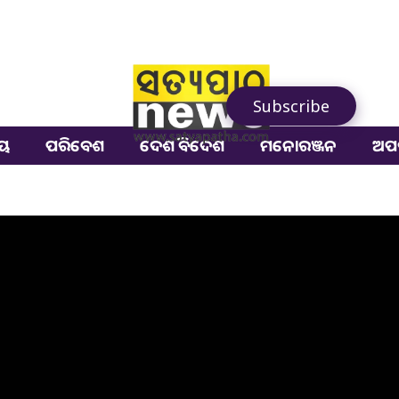
Subscribe
ୀୟ
ପରିବେଶ
ଦେଶ ବିଦେଶ
ମନୋରଞ୍ଜନ
ଅପ