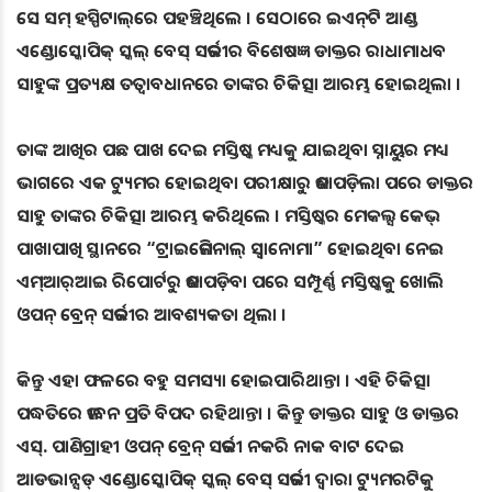
ସେ ସମ୍ ହସ୍ପିଟାଲ୍‌ରେ ପହଞ୍ଚିଥିଲେ । ସେଠାରେ ଇଏନ୍‌ଟି ଆଣ୍ଡ
ଏଣ୍ଡୋସ୍କୋପିକ୍ ସ୍କଲ୍ ବେସ୍ ସର୍ଜରୀର ବିଶେଷଜ୍ଞ ଡାକ୍ତର ରାଧାମାଧବ
ସାହୁଙ୍କ ପ୍ରତ୍ୟକ୍ଷ ତତ୍ୱାବଧାନରେ ତାଙ୍କର ଚିକିତ୍ସା ଆରମ୍ଭ ହୋଇଥିଲା ।
ତାଙ୍କ ଆଖିର ପଛ ପାଖ ଦେଇ ମସ୍ତିଷ୍କ ମଧ୍ୟକୁ ଯାଇଥିବା ସ୍ନାୟୁର ମଧ୍ୟ
ଭାଗରେ ଏକ ଟ୍ୟୁମର ହୋଇଥିବା ପରୀକ୍ଷାରୁ ଜଣାପଡ଼ିଲା ପରେ ଡାକ୍ତର
ସାହୁ ତାଙ୍କର ଚିକିତ୍ସା ଆରମ୍ଭ କରିଥିଲେ । ମସ୍ତିଷ୍କର ମେକଲ୍ସ କେଭ୍
ପାଖାପାଖି ସ୍ଥାନରେ “ଟ୍ରାଇଜେମିନାଲ୍ ସ୍ୱାନୋମା” ହୋଇଥିବା ନେଇ
ଏମ୍‌ଆର୍‌ଆଇ ରିପୋର୍ଟରୁ ଜଣାପଡ଼ିବା ପରେ ସମ୍ପୂର୍ଣ୍ଣ ମସ୍ତିଷ୍କକୁ ଖୋଲି
ଓପନ୍ ବ୍ରେନ୍ ସର୍ଜରୀର ଆବଶ୍ୟକତା ଥିଲା ।
କିନ୍ତୁ ଏହା ଫଳରେ ବହୁ ସମସ୍ୟା ହୋଇପାରିଥାନ୍ତା । ଏହି ଚିକିତ୍ସା
ପଦ୍ଧତିରେ ଜୀବନ ପ୍ରତି ବିପଦ ରହିଥାନ୍ତା । କିନ୍ତୁ ଡାକ୍ତର ସାହୁ ଓ ଡାକ୍ତର
ଏସ୍. ପାଣିଗ୍ରାହୀ ଓପନ୍ ବ୍ରେନ୍ ସର୍ଜରୀ ନକରି ନାକ ବାଟ ଦେଇ
ଆଡଭାନ୍ସଡ୍‌ ଏଣ୍ଡୋସ୍କୋପିକ୍ ସ୍କଲ୍ ବେସ୍ ସର୍ଜରୀ ଦ୍ୱାରା ଟ୍ୟୁମରଟିକୁ