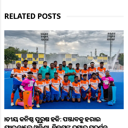
RELATED POSTS
ଜାତୀୟ କନିଷ୍ଠ ପୁରୁଷ ହକି: ପଞ୍ଜାବକୁ ହରାଇ
ଫାଇନାଲ୍ରେ ଓଡ଼ିଶା, ବିକ୍ରମଙ୍କ ଦମ୍ଦାର ପ୍ରଦର୍ଶନ