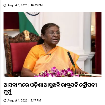
August 5, 2026 | 10:09 PM
ଆସନ୍ତା ୩ରେ ଓଡ଼ିଶା ଆସୁଛନ୍ତି ରାଷ୍ଟ୍ରପତି ଦ୍ରୌପଦୀ
ମୁର୍ମୁ
August 1, 2026 | 5:17 PM