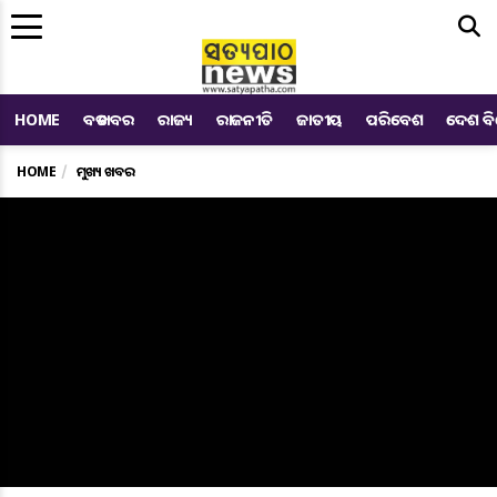
Me
HOME
ବଡ ଖବର
ରାଜ୍ୟ
ରାଜନୀତି
ଜାତୀୟ
ପରିବେଶ
ଦେଶ ବ
HOME
ମୁଖ୍ୟ ଖବର