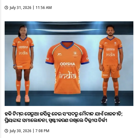
July 31, 2026 | 11:56 AM
ହକି ଟିମ୍‌ର ଗେରୁଆ ଜର୍ସିକୁ ନେଇ ସଂସଦରୁ ମୈଦାନ ଯାଏଁ ରାଜନୀତି;
ପ୍ରିୟଙ୍କାଙ୍କ ସମାଲୋଚନା, ସ୍ପଷ୍ଟୀକରଣ ରଖିଲେ ଦିଲ୍ଲୀପ ତିର୍କୀ
July 30, 2026 | 7:08 PM