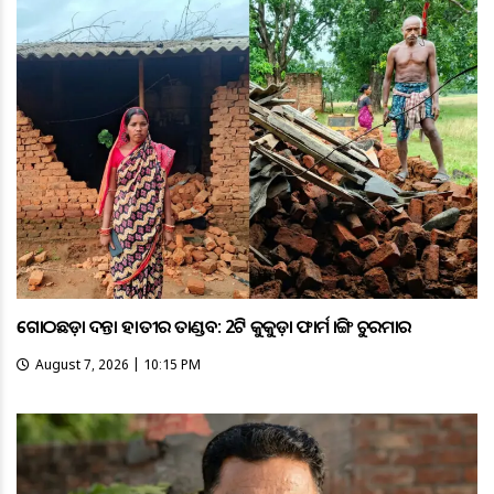
ଗୋଠଛଡ଼ା ଦନ୍ତା ହାତୀର ତାଣ୍ଡବ: 2ଟି କୁକୁଡ଼ା ଫାର୍ମ ଭାଙ୍ଗି ଚୁରମାର
August 7, 2026 | 10:15 PM