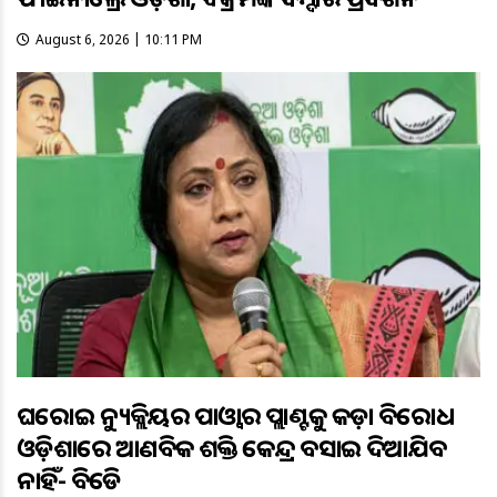
August 6, 2026 | 10:11 PM
ଘରୋଇ ନ୍ୟୁକ୍ଲିୟର ପାଓ୍ବାର ପ୍ଲାଣ୍ଟକୁ କଡ଼ା ବିରୋଧ
ଓଡ଼ିଶାରେ ଆଣବିକ ଶକ୍ତି କେନ୍ଦ୍ର ବସାଇ ଦିଆଯିବ
ନାହିଁ- ବିଜେଡି