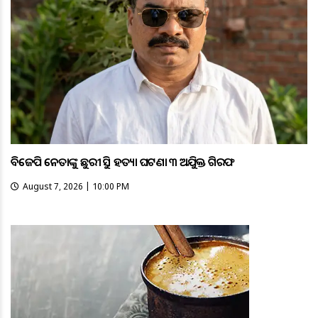
ବିଜେପି ନେତାଙ୍କୁ ଛୁରୀ ଭୁସି ହତ୍ୟା ଘଟଣା ୩ ଅଭିଯୁକ୍ତ ଗିରଫ
August 7, 2026 | 10:00 PM