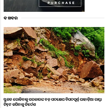
ବଡ ଖବର
ଭୂସ୍ଖଳନ ରୋକିବାକୁ ସରକାରଙ୍କ ବଡ଼ ପଦକ୍ଷେପ ବିପଦପୂର୍ଣ୍ଣ ପାହାଡ଼ିଆ ରାସ୍ତା
ଚିହ୍ନଟ କରିବାକୁ ନିର୍ଦ୍ଦେଶ