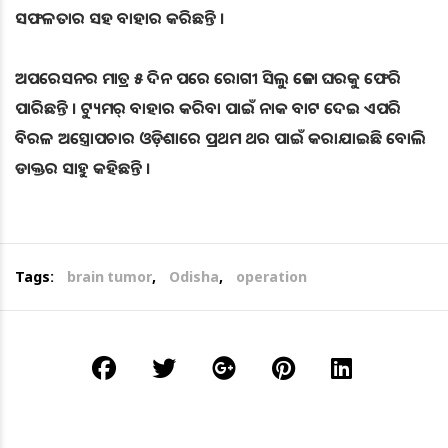
ସଫଳତାର ସହ ବାହାର କରିଛନ୍ତି ।
ଅପରେସନର ମାତ୍ର ୫ ଦିନ ପରେ ରୋଗୀ ସିଲୁ ଜେନା ଘରକୁ ଫେରି
ପାରିଛନ୍ତି । ଟ୍ୟୁମର୍‌ ବାହାର କରିବା ପାଇଁ ନାକ ବାଟ ଦେଇ ଏପରି
ବିରଳ ଅସ୍ତ୍ରୋପଚାର ଓଡ଼ିଶାରେ ପ୍ରଥମ ଥର ପାଇଁ କରାଯାଇଛି ବୋଲି
ଡାକ୍ତର ସାହୁ କହିଛନ୍ତି ।
Tags:
brain tumor
,
Odisha
,
operation