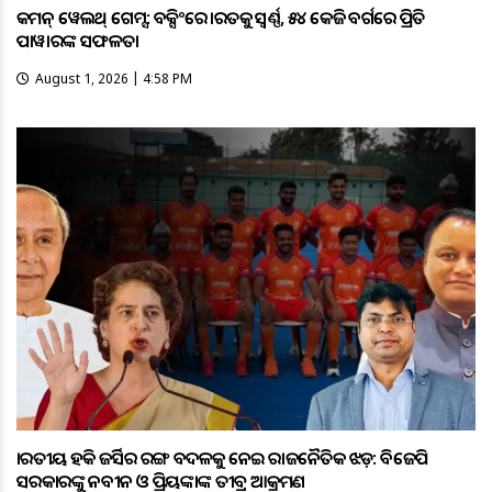
କମନ୍ ୱେଲଥ୍ ଗେମ୍ସ: ବକ୍ସିଂରେ ଭାରତକୁ ସ୍ବର୍ଣ୍ଣ, ୫୪ କେଜି ବର୍ଗରେ ପ୍ରିତି
ପାୱାରଙ୍କ ସଫଳତା
August 1, 2026 | 4:58 PM
ଭାରତୀୟ ହକି ଜର୍ସିର ରଙ୍ଗ ବଦଳକୁ ନେଇ ରାଜନୈତିକ ଝଡ଼: ବିଜେପି
ସରକାରଙ୍କୁ ନବୀନ ଓ ପ୍ରିୟଙ୍କାଙ୍କ ତୀବ୍ର ଆକ୍ରମଣ