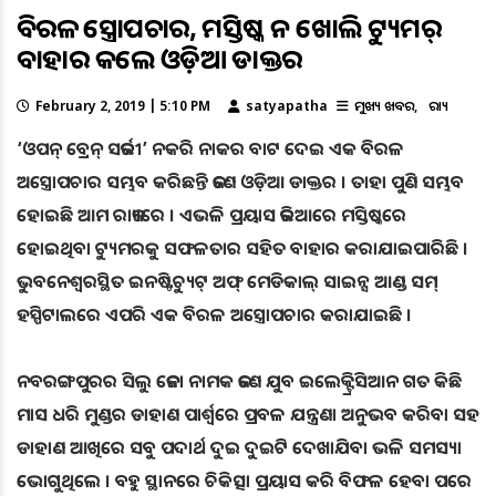
ବିରଳ ଅସ୍ତ୍ରୋପଚାର, ମସ୍ତିଷ୍କ ନ ଖୋଲି ଟ୍ୟୁମର୍
ବାହାର କଲେ ଓଡ଼ିଆ ଡାକ୍ତର
February 2, 2019 | 5:10 PM
satyapatha
ମୁଖ୍ୟ ଖବର
ରାଜ୍ୟ
‘ଓପନ୍‌ ବ୍ରେନ୍‌ ସର୍ଜରୀ’ ନକରି ନାକର ବାଟ ଦେଇ ଏକ ବିରଳ
ଅସ୍ତ୍ରୋପଚାର ସମ୍ଭବ କରିଛନ୍ତି ଜଣେ ଓଡ଼ିଆ ଡାକ୍ତର । ତାହା ପୁଣି ସମ୍ଭବ
ହୋଇଛି ଆମ ରାଜ୍ୟରେ । ଏଭଳି ପ୍ରୟାସ ଜରିଆରେ ମସ୍ତିଷ୍କରେ
ହୋଇଥିବା ଟ୍ୟୁମରକୁ ସଫଳତାର ସହିତ ବାହାର କରାଯାଇପାରିଛି ।
ଭୁବନେଶ୍ୱରସ୍ଥିତ ଇନଷ୍ଟିଚ୍ୟୁଟ୍ ଅଫ୍ ମେଡିକାଲ୍ ସାଇନ୍ସ ଆଣ୍ଡ ସମ୍
ହସ୍ପିଟାଲରେ ଏପରି ଏକ ବିରଳ ଅସ୍ତ୍ରୋପଚାର କରାଯାଇଛି ।
ନବରଙ୍ଗପୁରର ସିଲୁ ଜେନା ନାମକ ଜଣେ ଯୁବ ଇଲେକ୍ଟ୍ରିସିଆନ ଗତ କିଛି
ମାସ ଧରି ମୁଣ୍ଡର ଡାହାଣ ପାର୍ଶ୍ଵରେ ପ୍ରବଳ ଯନ୍ତ୍ରଣା ଅନୁଭବ କରିବା ସହ
ଡାହାଣ ଆଖିରେ ସବୁ ପଦାର୍ଥ ଦୁଇ ଦୁଇଟି ଦେଖାଯିବା ଭଳି ସମସ୍ୟା
ଭୋଗୁଥିଲେ । ବହୁ ସ୍ଥାନରେ ଚିକିତ୍ସା ପ୍ରୟାସ କରି ବିଫଳ ହେବା ପରେ