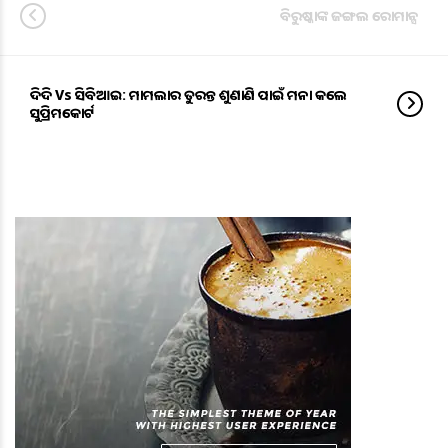
ବିରୁଷ୍କାଙ୍କ ଜଙ୍ଗଲ ରୋମାନ୍ସ
ଦିଦି Vs ସିବିଆଇ: ମାମଲାର ତୁରନ୍ତ ଶୁଣାଣି ପାଇଁ ମନା କଲେ
ସୁପ୍ରିମକୋର୍ଟ