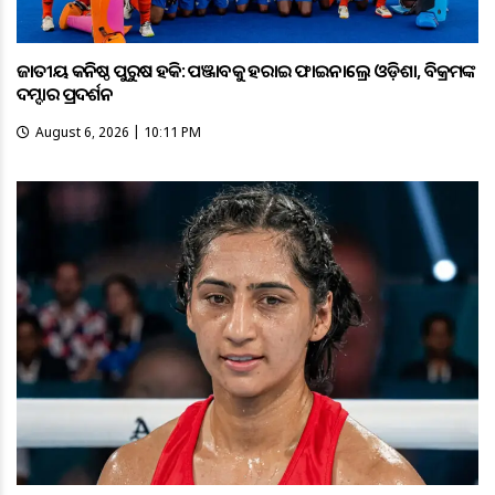
ଜାତୀୟ କନିଷ୍ଠ ପୁରୁଷ ହକି: ପଞ୍ଜାବକୁ ହରାଇ ଫାଇନାଲ୍ରେ ଓଡ଼ିଶା, ବିକ୍ରମଙ୍କ
ଦମ୍ଦାର ପ୍ରଦର୍ଶନ
August 6, 2026 | 10:11 PM