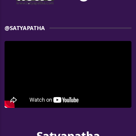
@SATYAPATHA
Satyapatha