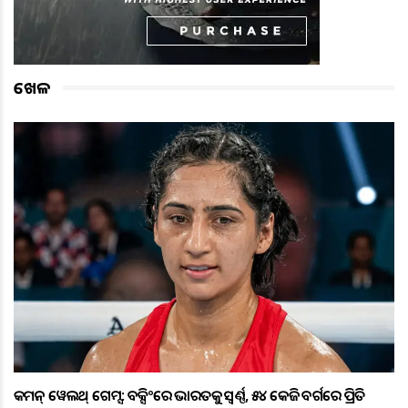
ଖେଳ
କମନ୍ ୱେଲଥ୍ ଗେମ୍ସ: ବକ୍ସିଂରେ ଭାରତକୁ ସ୍ବର୍ଣ୍ଣ, ୫୪ କେଜି ବର୍ଗରେ ପ୍ରିତି