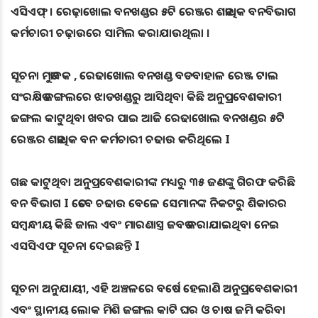
ଏସିଏଫ୍ । ରେଢ଼ାଖୋଲ ବନଖଣ୍ଡର ୫ଟି ରେଞ୍ଜର ଶତାଧିକ ବନବିଭାଗ
କର୍ମଚାରୀ ଚଢ଼ାଉରେ ସାମିଲ କରାଯାଉଥିଲା ।
ସୂଚନା ମୁତାବକ , ରେଢାଖୋଲ ବନଖଣ୍ଡ ବଡବାହାଳ ରେଞ୍ଜ ଟାଲ
ସଂରକ୍ଷିତ ଜଙ୍ଗଲରେ ଝାଡଖଣ୍ଡରୁ ଆସିଥିବା କିଛି ଅନୁପ୍ରବେଶକାରୀ
ଜଙ୍ଗଲ କାଟୁଥିବା ଖବର ପାଇ ଆଜି ରେଢାଖୋଲ ବନଖଣ୍ଡର ୫ଟି
ରେଞ୍ଜର ଶତାଧିକ ବନ କର୍ମଚାରୀ ଚଢାଉ କରିଥିଲେ I
ଗଛ କାଟୁଥିବା ଅନୁପ୍ରବେଶକାରୀଙ୍କ ମଧ୍ୟରୁ ୩୫ ଜଣଙ୍କୁ ଗିରଫ କରିଛି
ବନ ବିଭାଗ I ତେବେ ଚଢାଉ ବେଳେ ସେମାନଙ୍କ ନିକଟରୁ ଶିକାରର
ସମ୍ବନ୍ଧୀୟ କିଛି ଜାଲ ଏବଂ ମାରଣାସ୍ତ୍ର ଜବତ କରାଯାଇଥିବା ନେଇ
ଏସସିଏଫ ସୂଚନା ଦେଇଛନ୍ତି I
ସୂଚନା ଅନୁଯାୟୀ, ଏହି ଅଞ୍ଚଳରେ ବର୍ଷେ ହେଲାଣି ଅନୁପ୍ରବେଶକାରୀ
ଏବଂ ସ୍ଥାନୀୟ ଲୋକ ମିଶି ଜଙ୍ଗଲ କାଟି ଘର ଓ ଚାଷ ଜମି କରିବା