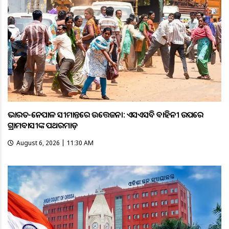
ଭାରତ-ନେପାଳ ସୀମାନ୍ତରେ ଉତ୍ତେଜନା: ଏସଏସବି ବାହିନୀ ଉପରେ
ଗ୍ରାମବାସୀଙ୍କ ପଥରମାଡ଼
August 6, 2026 | 11:30 AM