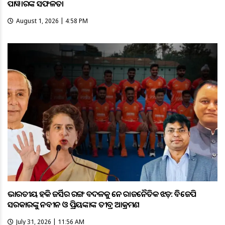
ପାୱାରଙ୍କ ସଫଳତା
August 1, 2026 | 4:58 PM
ଭାରତୀୟ ହକି ଜର୍ସିର ରଙ୍ଗ ବଦଳକୁ ନେଇ ରାଜନୈତିକ ଝଡ଼: ବିଜେପି
ସରକାରଙ୍କୁ ନବୀନ ଓ ପ୍ରିୟଙ୍କାଙ୍କ ତୀବ୍ର ଆକ୍ରମଣ
July 31, 2026 | 11:56 AM