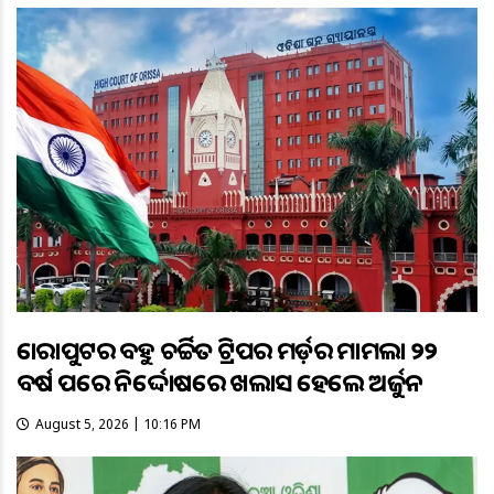
କୋରାପୁଟର ବହୁ ଚର୍ଚ୍ଚିତ ଟ୍ରିପର ମର୍ଡ଼ର ମାମଲା ୨୨
ବର୍ଷ ପରେ ନିର୍ଦ୍ଦୋଷରେ ଖଲାସ ହେଲେ ଅର୍ଜୁନ
August 5, 2026 | 10:16 PM