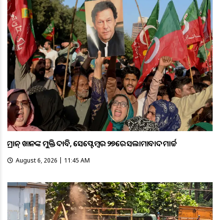
ଇମ୍ରାନ୍ ଖାନଙ୍କ ମୁକ୍ତି ଦାବି, ସେପ୍ଟେମ୍ବର ୨୭ରେ ଇସଲାମାବାଦ ମାର୍ଚ୍ଚ
August 6, 2026 | 11:45 AM