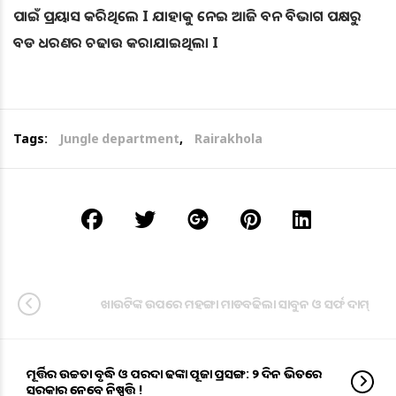
ପାଇଁ ପ୍ରୟାସ କରିଥିଲେ I ଯାହାକୁ ନେଇ ଆଜି ବନ ବିଭାଗ ପକ୍ଷରୁ
ବଡ ଧରଣର ଚଢାଉ କରାଯାଇଥିଲା I
Tags:
Jungle department
,
Rairakhola
ଖାଉଟିଙ୍କ ଉପରେ ମହଙ୍ଗା ମାଡ : ବଢିଲା ସାବୁନ ଓ ସର୍ଫ ଦାମ୍
ମୂର୍ତ୍ତିର ଉଚ୍ଚତା ବୃଦ୍ଧି ଓ ପରଦା ଢଙ୍କା ପୂଜା ପ୍ରସଙ୍ଗ: ୨ ଦିନ ଭିତରେ
ସରକାର ନେବେ ନିଷ୍ପତ୍ତି !