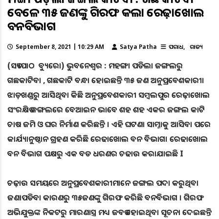
ବେଳେ ୩୫ ଜଣଙ୍କୁ ଗିରଫ କଲା ରେଢ଼ାଖୋଲ
ବନବିଭାଗ
September 8, 2021 | 10:29 AM
Satya Patha
ଅପରାଧ
ରାଜ୍ୟ
(ସତ୍ୟପାଠ ବ୍ୟୁରୋ) ଭୁବନେଶ୍ୱର : ମହଙ୍ଗା ପଡିଲା ଜଙ୍ଗଲରୁ
ଗଛକାଟିବା , ଗଛକାଟି ବନ୍ଧା ହୋଇଛନ୍ତି ୩୫ ଜଣ ଅନୁପ୍ରବେଶକାରୀ।
ଝାଡ଼ଖଣ୍ଡରୁ ଆସିଥିବା କିଛି ଅନୁପ୍ରବେଶକାରୀ ସମ୍ବଲପୁର ରେଢ଼ାଖୋଲ
ସଂରକ୍ଷିତ ଜଙ୍ଗଲରେ ବେଆଇନ ଭାବେ ଶହ ଶହ ଏକର ଜଙ୍ଗଲ କାଟି
ଚାଷ ଜମି ଓ ଘର ନିର୍ମାଣ କରିଛନ୍ତି । ଏହି ଘଟଣା ସାମ୍ନାକୁ ଆସିବା ପରେ
କାର୍ଯ୍ୟାନୁଷ୍ଠାନ ଗ୍ରହଣ କରିଛି ରେଢାଖୋଲ ବନ ବିଭାଗ। ରେଢାଖୋଲ
ବନ ବିଭାଗ ପକ୍ଷରୁ ଏକ ବଡ ଧରଣର ଚଢାଉ କରାଯାଇଛି I
ଚଢ଼ାଉ ସମୟରେ ଅନୁପ୍ରବେଶକାରୀମାନେ ଜଙ୍ଗଲ ପଦା କରୁଥିବା
ଜଣାପଡିବା କାରଣରୁ ୩୫ଜଣଙ୍କୁ ଗିରଫ କରିଛି ବନବିଭାଗ । ଗିରଫ
ଅଭିଯୁକ୍ତଙ୍କ ନିକଟରୁ ମାରଣାସ୍ତ୍ର ମଧ୍ୟ ଜବତ ହୋଇଥିବା ସୂଚନା ଦେଇଛନ୍ତି