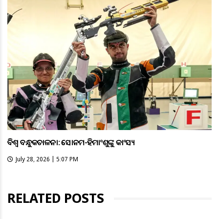
ବିଶ୍ବ ବନ୍ଧୁକଚାଳନା: ସୋନମ-ହିମାଂଶୁଙ୍କୁ କାଂସ୍ୟ
July 28, 2026 | 5:07 PM
RELATED POSTS