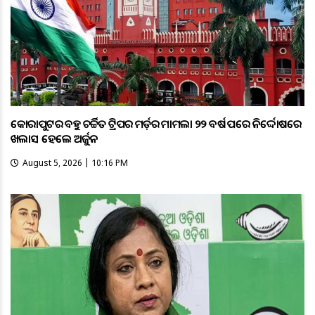
କୋରାପୁଟର ବହୁ ଚର୍ଚ୍ଚିତ ଟ୍ରିପର ମର୍ଡ଼ର ମାମଲା ୨୨ ବର୍ଷ ପରେ ନିର୍ଦ୍ଦୋଷରେ
ଖଲାସ ହେଲେ ଅର୍ଜୁନ
August 5, 2026 | 10:16 PM