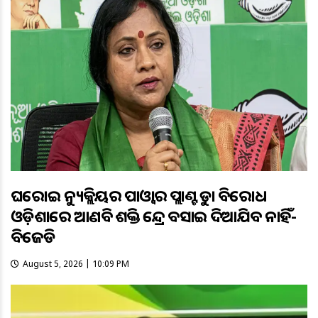
ଘରୋଇ ନ୍ୟୁକ୍ଲିୟର ପାଓ୍ବାର ପ୍ଲାଣ୍ଟକୁ କଡ଼ା ବିରୋଧ
ଓଡ଼ିଶାରେ ଆଣବିକ ଶକ୍ତି କେନ୍ଦ୍ର ବସାଇ ଦିଆଯିବ ନାହିଁ-
ବିଜେଡି
August 5, 2026 | 10:09 PM