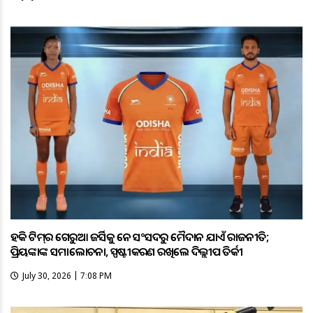
ହକି ଟିମ୍‌ର ଗେରୁଆ ଜର୍ସିକୁ ନେଇ ସଂସଦରୁ ମୈଦାନ ଯାଏଁ ରାଜନୀତି;
ପ୍ରିୟଙ୍କାଙ୍କ ସମାଲୋଚନା, ସ୍ପଷ୍ଟୀକରଣ ରଖିଲେ ଦିଲ୍ଲୀପ ତିର୍କୀ
July 30, 2026 | 7:08 PM