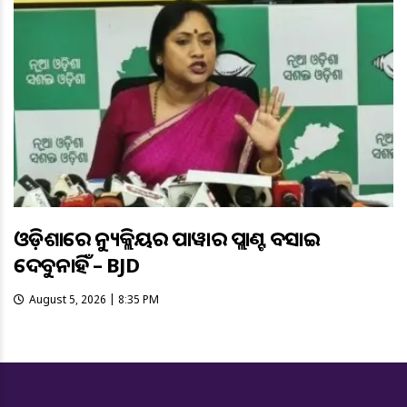
ଓଡ଼ିଶାରେ ନ୍ୟୁକ୍ଲିୟର ପାୱାର ପ୍ଲାଣ୍ଟ ବସାଇ
ଦେବୁନାହିଁ – BJD
August 5, 2026 | 8:35 PM