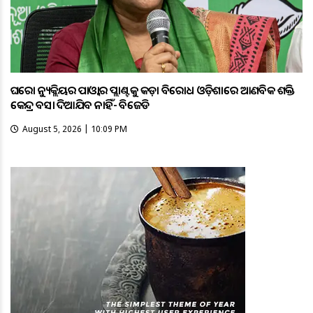
ଘରୋଇ ନ୍ୟୁକ୍ଲିୟର ପାଓ୍ବାର ପ୍ଲାଣ୍ଟକୁ କଡ଼ା ବିରୋଧ ଓଡ଼ିଶାରେ ଆଣବିକ ଶକ୍ତି
କେନ୍ଦ୍ର ବସାଇ ଦିଆଯିବ ନାହିଁ- ବିଜେଡି
August 5, 2026 | 10:09 PM