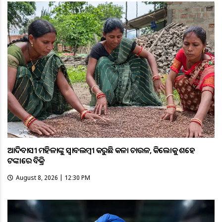
ଆଦିବାସୀ ମହିଳାଙ୍କୁ ସ୍ଵାବଲମ୍ଵୀ କରୁଛି କଳା ଚାଉଳ, କିଲୋକୁ ଶହେ
ଟଙ୍କାରେ ବିକ୍ରି
August 8, 2026 | 12:30 PM