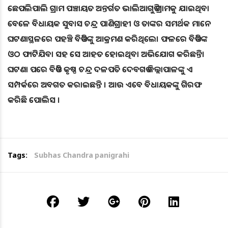
ଛେପଲିପାଲି ଗ୍ରାମ ପଞ୍ଚାୟତ ଅନ୍ତର୍ଗତ ଭାଲିଆଗୁଡି ଗ୍ରାମକୁ ଯାଇଥିବା
ବେଳେ ବିଧାୟକ ସୁବାସ ଚନ୍ଦ୍ର ପାଣିଗ୍ରାହୀ ଓ ତାଙ୍କର ସମର୍ଥକ ମାନେ
ଘଟଣାସ୍ଥଳରେ ପହଞ୍ଚି ବିଡିଓଙ୍କୁ ଆକ୍ରମଣ କରିଥିଲେ। ଫଳରେ ବିଡିଓଙ୍କ
ଓଠ ଫାଟିଯିବା ସହ ସେ ଆହତ ହୋଇଥିବା ଅଭିଯୋଗ କରିଛନ୍ତି।
ଘଟଣା ପରେ ବିଡିଓ କୃଷ୍ଣ ଚନ୍ଦ୍ର ଦଳପତି ଦେବଗଡ ଜିଲ୍ଲାପାଳଙ୍କୁ ଏ
ସମ୍ପର୍କରେ ଅବଗତ କରାଇଛନ୍ତି । ଆଉ ଏବେ ବିଧାୟକଙ୍କୁ ଗିରଫ
କରିଛି ପୋଲିସ ।
Tags:
Subhas Chandra panigrahi