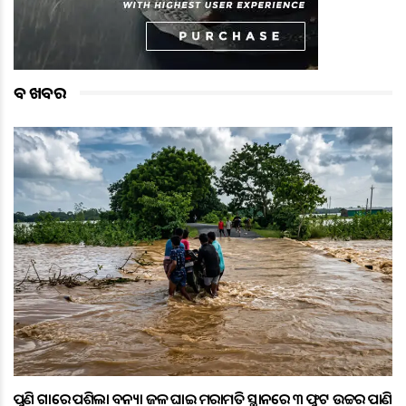
ବଡ ଖବର
ପୁଣି ଗାଁରେ ପଶିଲା ବନ୍ୟା ଜଳ ଘାଇ ମରାମତି ସ୍ଥାନରେ ୩ ଫୁଟ ଉଚ୍ଚର ପାଣି