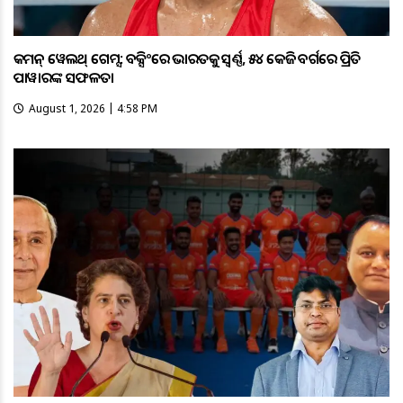
କମନ୍ ୱେଲଥ୍ ଗେମ୍ସ: ବକ୍ସିଂରେ ଭାରତକୁ ସ୍ବର୍ଣ୍ଣ, ୫୪ କେଜି ବର୍ଗରେ ପ୍ରିତି
ପାୱାରଙ୍କ ସଫଳତା
August 1, 2026 | 4:58 PM