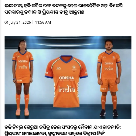
ଭାରତୀୟ ହକି ଜର୍ସିର ରଙ୍ଗ ବଦଳକୁ ନେଇ ରାଜନୈତିକ ଝଡ଼: ବିଜେପି
ସରକାରଙ୍କୁ ନବୀନ ଓ ପ୍ରିୟଙ୍କାଙ୍କ ତୀବ୍ର ଆକ୍ରମଣ
July 31, 2026 | 11:56 AM
ହକି ଟିମ୍‌ର ଗେରୁଆ ଜର୍ସିକୁ ନେଇ ସଂସଦରୁ ମୈଦାନ ଯାଏଁ ରାଜନୀତି;
ପ୍ରିୟଙ୍କାଙ୍କ ସମାଲୋଚନା, ସ୍ପଷ୍ଟୀକରଣ ରଖିଲେ ଦିଲ୍ଲୀପ ତିର୍କୀ