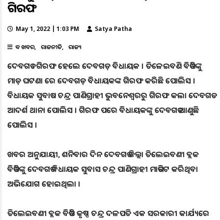
ଗିରଫ
May 1, 2022 | 1:03 PM
Satya Patha
ବଡ ଖବର
ରାଜନୀତି
ରାଜ୍ୟ
ଦେବଗଡ : ଗିରଫ ହେଲେ ଦେବଗଡ଼ ବିଧାୟକ । ତିଳେଇବଣି ବିଡିଓଙ୍କୁ
ମାଡ଼ ଘଟଣା ରେ ଦେବଗଡ଼ ବିଧାୟକଙ୍କ ଗିରଫ କରିଛି ପୋଲିସ ।
ବିଧାୟକ ସୁବାଷ ଚନ୍ଦ୍ର ପାଣିଗ୍ରାହୀ ଭୁବନେଶ୍ବରରୁ ଗିରଫ କଲା ଦେବଗଡ
ଆଦର୍ଶ ଥାନା ପୋଲିସ । ଗିରଫ ପରେ ବିଧାୟକଙ୍କୁ ଦେବଗଡ ଆଣୁଛି
ପୋଲିସ ।
ଖବର ଅନୁଯାୟୀ, ଶନିବାର ଦିନ ଦେବଗଡ ଜିଲ୍ଲା ତିଲେଇବଣୀ ବ୍ଲକ
ବିଡିଓଙ୍କୁ ଦେବଗଡ ବିଧାୟକ ସୁବାସ ଚନ୍ଦ୍ର ପାଣିଗ୍ରାହୀ ମାଡପିଟ କରିଥିବା
ଅଭିଯୋଗ ହୋଇଥିଲା ।
ତିଲେଇବଣୀ ବ୍ଲକ ବିଡିଓ କୃଷ୍ଣ ଚନ୍ଦ୍ର ଦଳପତି ଏକ ସରକାରୀ କାର୍ଯ୍ୟରେ