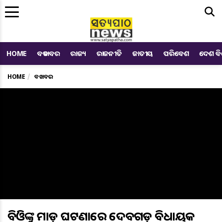
Me
HOME
ବଡ ଖବର
ରାଜ୍ୟ
ରାଜନୀତି
ଜାତୀୟ
ପରିବେଶ
ଦେଶ ବ
HOME
ବଡ ଖବର
ବିଡିଓଙ୍କୁ ମାଡ଼ ଘଟଣାରେ ଦେବଗଡ଼ ବିଧାୟକ