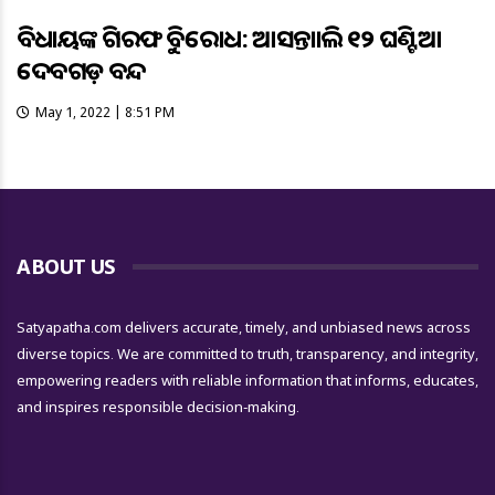
ବିଧାୟକଙ୍କ ଗିରଫକୁ ବିରୋଧ: ଆସନ୍ତାକାଲି ୧୨ ଘଣ୍ଟିଆ
ଦେବଗଡ଼ ବନ୍ଦ
May 1, 2022 | 8:51 PM
ABOUT US
Satyapatha.com delivers accurate, timely, and unbiased news across
diverse topics. We are committed to truth, transparency, and integrity,
empowering readers with reliable information that informs, educates,
and inspires responsible decision-making.