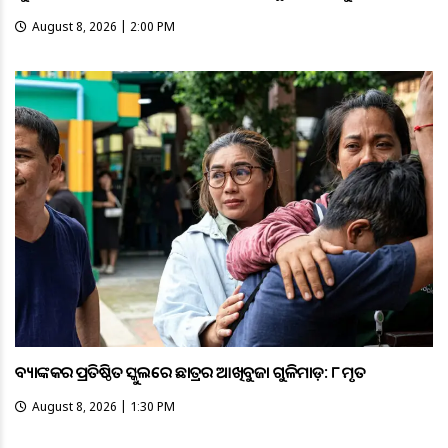
August 8, 2026 | 2:00 PM
ବ୍ୟାଙ୍କକର ପ୍ରତିଷ୍ଠିତ ସ୍କୁଲରେ ଛାତ୍ରର ଆଖିବୁଜା ଗୁଳିମାଡ଼: ୮ ମୃତ
August 8, 2026 | 1:30 PM