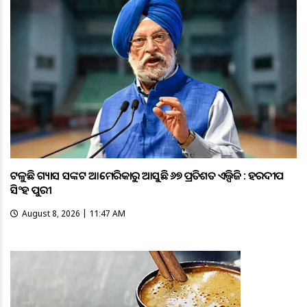
ଟଳୁଛି ଗ୍ୟାସ ସଙ୍କଟ ଆମେରିକାରୁ ଆସୁଛି ୬୭ ପ୍ରତିଶତ ଏଲ୍ପିଜି : ହରଦୀପ
ସିଂହ ପୁରୀ
August 8, 2026 | 11:47 AM