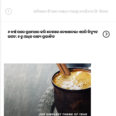
ପଟିଆଲା ହିଂସାର ମାଷ୍ଟର ମାଇଣ୍ଡ ବରଜିନ୍ଦର ସିଂ ଗିରଫ
୬ ବର୍ଷ ପରେ ପ୍ରଥମଥର କରି ଦେଶରେ ଦେଖାଦେଲା ଏପରି ବିଦ୍ୟୁତ
ସଙ୍କଟ; ୬ ରୁ ଅଧିକ ରାଜ୍ୟ ପ୍ରଭାବିତ