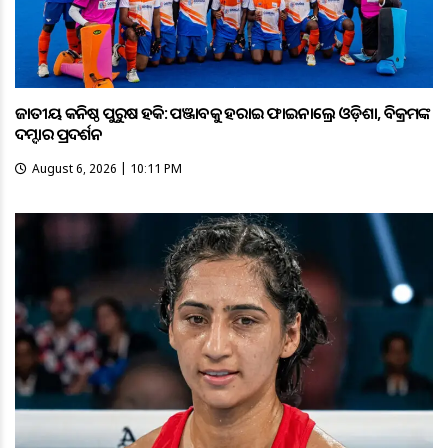
ଜାତୀୟ କନିଷ୍ଠ ପୁରୁଷ ହକି: ପଞ୍ଜାବକୁ ହରାଇ ଫାଇନାଲ୍ରେ ଓଡ଼ିଶା, ବିକ୍ରମଙ୍କ
ଦମ୍ଦାର ପ୍ରଦର୍ଶନ
August 6, 2026 | 10:11 PM