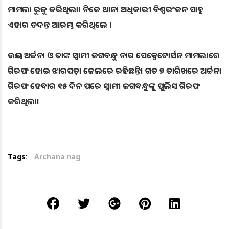
ମାମଲା ରୁଜୁ କରିଥିଲା। ନିଜେ ଥାନା ଅଧିକାରୀ ବିଶ୍ବରଂଜନ ସାହୁ
ଏହାର ତଦନ୍ତ ଆରମ୍ଭ କରିଥିଲେ ।
ଉଭୟ ଅର୍ଚ୍ଚନା ଓ ତାଙ୍କ ସ୍ବାମୀ ଜଗବନ୍ଧୁ ନାଗ ସେକ୍ସେଟୋର୍ସନ ମାମଲାରେ
ଗିରଫ ହୋଇ ଝାରପଡ଼ା ଜେଲରେ ରହିଛନ୍ତି। ଗତ ୭ ତାରିଖରେ ଅର୍ଚ୍ଚନା
ଗିରଫ ହେବାର ୧୫ ଦିନ ପରେ ସ୍ୱାମୀ ଜଗବନ୍ଧୁଙ୍କୁ ପୁଲିସ ଗିରଫ
କରିଥିଲା।
Tags:
Archana nag