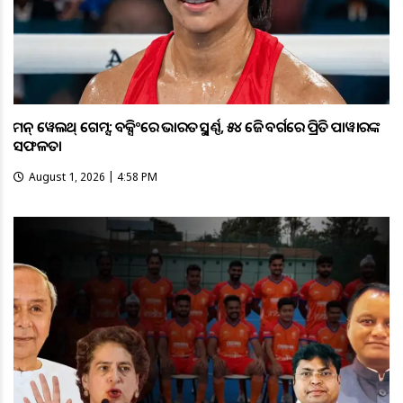
କମନ୍ ୱେଲଥ୍ ଗେମ୍ସ: ବକ୍ସିଂରେ ଭାରତକୁ ସ୍ବର୍ଣ୍ଣ, ୫୪ କେଜି ବର୍ଗରେ ପ୍ରିତି ପାୱାରଙ୍କ
ସଫଳତା
August 1, 2026 | 4:58 PM