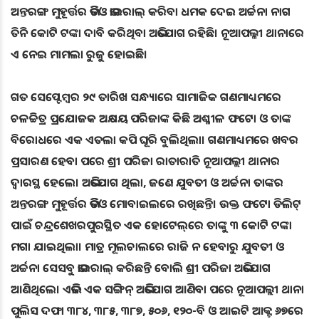
ଅନ୍ତରଙ୍ଗ ମୁହୂର୍ତ୍ତର ଭିଡିଓ ଭାଇରାଲ୍ କରିବା ଧମକ ଦେଇ ଅର୍ଚ୍ଚନା ନାଗ
ତିନି କୋଟି ଟଙ୍କା ଦାବି କରିଥିବା ଅଭିଯୋଗ ରହିଛି। ନୂଆପଲ୍ଳୀ ଥାନାରେ
ଏ ନେଇ ମା‌ମଲା ରୁଜୁ ହୋଇଛି।
ଗତ ସେପ୍ଟେମ୍ବର ୨୯ ତାରିଖ ସନ୍ଧ୍ୟାରେ ସାମାଜିକ ଗଣମାଧ୍ୟମରେ
ଚଳଚ୍ଚିତ୍ର ପ୍ରଯୋଜକ ଅକ୍ଷୟ ପରିଜାଙ୍କ କିଛି ଅଶ୍ଳୀଳ ଫଟୋ ଓ ତାଙ୍କ
ବିରୋଧରେ ଏକ ଏତଲା କପି ଘୂରି ବୁଲିଥିଲା। ଗଣମାଧ୍ୟମରେ ଖବର
ପ୍ରସାରଣ ହେବା ପରେ ଶ୍ରୀ ପରିଜା ରାତାରାତି ନୂଆପଲ୍ଲୀ ଥାନାର
ଦ୍ବାରସ୍ଥ ହେଲେ। ଅଭିଯୋଗ ଥିଲା, ଜଣେ ଯୁବତୀ ଓ ଅର୍ଚ୍ଚନା ତାଙ୍କର
ଅନ୍ତରଙ୍ଗ ମୁହୂର୍ତ୍ତର ଭିଡିଓ ମୋବାଇଲରେ ରଖିଛନ୍ତି। ଉକ୍ତ ଫଟୋ ଡିଲିଟ୍
ପାଇଁ ଚନ୍ଦ୍ରଶେଖରପୁରସ୍ଥିତ ଏକ ହୋଟେଲ୍‌ରେ ତାଙ୍କୁ ୩ କୋଟି ଟଙ୍କା
ମଗା ଯାଇଥିଲା। ମାତ୍ର ମୂଲଚାଲରେ ରାଜି ନ ହେବାରୁ ଯୁବତୀ ଓ
ଅର୍ଚ୍ଚନା ସେସବୁ ଭାଇରାଲ୍ କରିଛନ୍ତି ବୋଲି ଶ୍ରୀ ପରିଜା ଅଭିଯୋଗ
ଆଣିଥିଲେ। ଏଭଳି ଏକ ସଙ୍ଗିନ୍‌ ଅଭିଯୋଗ ଆଣିବା ପରେ ନୂଆପଲ୍ଲୀ ଥାନା
ପୁଲିସ ଦଫା ୩୮୪, ୩୮୫, ୩୮୭, ୫୦୬, ୧୨୦-ବି ଓ ଆଇଟି ଆକ୍ଟ ୬୭ରେ