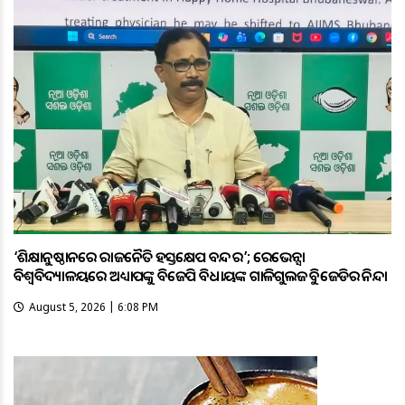
‘ଶିକ୍ଷାନୁଷ୍ଠାନରେ ରାଜନୈତିକ ହସ୍ତକ୍ଷେପ ବନ୍ଦ କର’; ରେଭେନ୍ସା
ବିଶ୍ୱବିଦ୍ୟାଳୟରେ ଅଧ୍ୟାପକଙ୍କୁ ବିଜେପି ବିଧାୟକଙ୍କ ଗାଳିଗୁଲଜକୁ ବିଜେଡିର ନିନ୍ଦା
August 5, 2026 | 6:08 PM