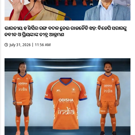
ଭାରତୀୟ ହକି ଜର୍ସିର ରଙ୍ଗ ବଦଳକୁ ନେଇ ରାଜନୈତିକ ଝଡ଼: ବିଜେପି ସରକାରଙ୍କୁ
ନବୀନ ଓ ପ୍ରିୟଙ୍କାଙ୍କ ତୀବ୍ର ଆକ୍ରମଣ
July 31, 2026 | 11:56 AM