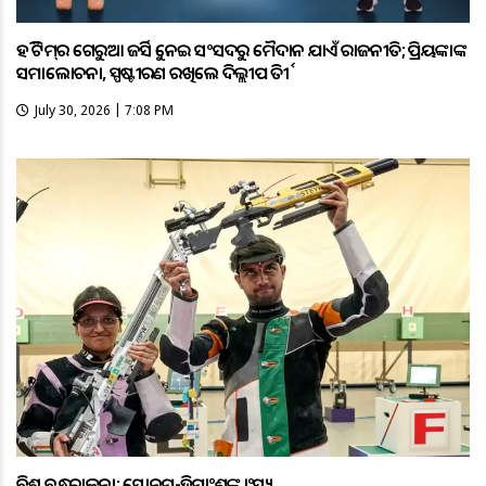
ହକି ଟିମ୍‌ର ଗେରୁଆ ଜର୍ସିକୁ ନେଇ ସଂସଦରୁ ମୈଦାନ ଯାଏଁ ରାଜନୀତି; ପ୍ରିୟଙ୍କାଙ୍କ
ସମାଲୋଚନା, ସ୍ପଷ୍ଟୀକରଣ ରଖିଲେ ଦିଲ୍ଲୀପ ତିର୍କୀ
July 30, 2026 | 7:08 PM
ବିଶ୍ବ ବନ୍ଧୁକଚାଳନା: ସୋନମ-ହିମାଂଶୁଙ୍କୁ କାଂସ୍ୟ