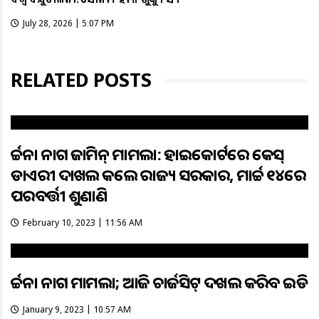
July 28, 2026 | 5:07 PM
RELATED POSTS
ଅର୍ଚ୍ଚନା ନାଗ ଜାମିନ୍‌ ମାମଲା: ହାଇକୋର୍ଟରେ କେସ୍‌
ଡାଏରୀ ଦାଖଲ କଲେ ରାଜ୍ୟ ସରକାର, ମାର୍ଚ୍ଚ ୧୪ରେ
ପରବର୍ତ୍ତୀ ଶୁଣାଣି
February 10, 2023 | 11:56 AM
ଅର୍ଚ୍ଚନା ନାଗ ମାମଲା; ଆଜି ଚାର୍ଜସିଟ୍ ଦଖଲ କରିବ ଇଡି
January 9, 2023 | 10:57 AM