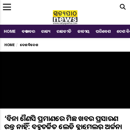
Me
HOME
ବଡ ଖବର
ରାଜ୍ୟ
ରାଜନୀତି
ଜାତୀୟ
ପରିବେଶ
ଦେଶ ବ
HOME
ଦେଶ ବିଦେଶ
‘ବିନା କୌଣସି ପ୍ରମାଣରେ ମିଛ ଖବର ପ୍ରସାରଣ
କରନ୍ତୁ ନାହିଁ: ବହୁଚର୍ଚ୍ଚିତ ଲେଡି ବ୍ଲାକ୍‌ମେଲର୍‌ ଅର୍ଚ୍ଚନା