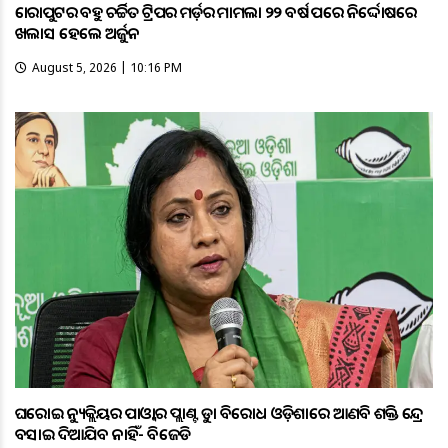
କୋରାପୁଟର ବହୁ ଚର୍ଚ୍ଚିତ ଟ୍ରିପର ମର୍ଡ଼ର ମାମଲା ୨୨ ବର୍ଷ ପରେ ନିର୍ଦ୍ଦୋଷରେ
ଖଲାସ ହେଲେ ଅର୍ଜୁନ
August 5, 2026 | 10:16 PM
ଘରୋଇ ନ୍ୟୁକ୍ଲିୟର ପାଓ୍ବାର ପ୍ଲାଣ୍ଟକୁ କଡ଼ା ବିରୋଧ ଓଡ଼ିଶାରେ ଆଣବିକ ଶକ୍ତି କେନ୍ଦ୍ର
ବସାଇ ଦିଆଯିବ ନାହିଁ- ବିଜେଡି