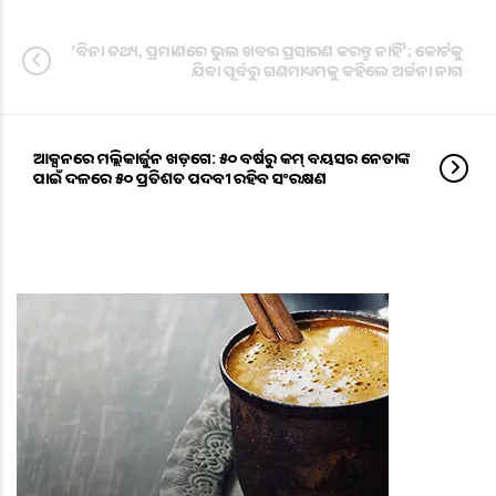
‘ବିନା ତଥ୍ୟ, ପ୍ରମାଣରେ ଭୁଲ ଖବର ପ୍ରସାରଣ କରନ୍ତୁ ନାହିଁ’; କୋର୍ଟକୁ
ଯିବା ପୂର୍ବରୁ ଗଣମାଧ୍ୟମକୁ କହିଲେ ଅର୍ଚ୍ଚନା ନାଗ
ଆକ୍ସନରେ ମଲ୍ଲିକାର୍ଜୁନ ଖଡ଼ଗେ: ୫୦ ବର୍ଷରୁ କମ୍ ବୟସର ନେତାଙ୍କ
ପାଇଁ ଦଳରେ ୫୦ ପ୍ରତିଶତ ପଦବୀ ରହିବ ସଂରକ୍ଷଣ