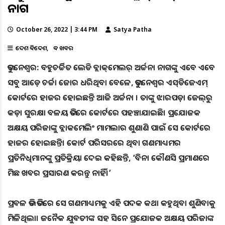
ନାଗ
October 26, 2022 | 3:44 PM
Satya Patha
ଦେଶ ବିଦେଶ
ବଡ ଖବର
ଭୁବନେଶ୍ବର: ବହୁଚର୍ଚ୍ଚିତ ଲେଡି ବ୍ଲାକ୍‌ମେଲର୍‌ ଅର୍ଚ୍ଚନା ନାଗଙ୍କୁ ଏବେ ଏବେ
ସବୁ ଆଡ଼େ ଚର୍ଚ୍ଚା ଜୋର ଧରିଥିବା ବେଳେ, ଭୁବନେଶ୍ୱର ଏସ୍‌ଡିଜେଏମ୍‌
କୋର୍ଟରେ ହାଜର ହୋଇଛନ୍ତି ଆଜି ଅର୍ଚ୍ଚନା । ତାଙ୍କୁ ଝାରପଡ଼ା ଜେଲ୍‌ରୁ
କଡ଼ା ସୁରକ୍ଷା ବଳୟ ଭିତରେ କୋର୍ଟରେ ପହଞ୍ଚାଯାଇଛି। ପ୍ରଯୋଜକ
ଅକ୍ଷୟ ପରିଜାଙ୍କୁ ବ୍ଲାକମେଲିଂ ମାମଲାର ଶୁଣାଣି ପାଇଁ ସେ କୋର୍ଟରେ
ହାଜର ହୋଇଛନ୍ତି। କୋର୍ଟ ପରିସରରେ ଥିବା ଗଣମାଧ୍ୟମର
ପ୍ରତିନିଧିମାନଙ୍କୁ ପ୍ରତିକ୍ରିୟା ଦେଇ କହିଛନ୍ତି, ‘ବିନା କୌଣସି ପ୍ରମାଣରେ
ମିଛ ଖବର ପ୍ରସାରଣ କରନ୍ତୁ ନାହିଁ।’
ପ୍ରବଳ ଭିଡ ଭିତରେ ସେ ଗଣମାଧ୍ୟମକୁ ଏହି ପଦକ କଥା କହୁଥିବା ଶୁଣିବାକୁ
ମିଳିଥିଲା। ଜ‌ନୈକ ଯୁବତୀଙ୍କ ସହ ସିନେ ପ୍ରଯୋଜକ ଅକ୍ଷୟ ପରିଜାଙ୍କ