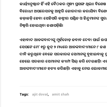
କାର୍ୟ୍ୟାନୁଷ୍ଠାନ ହିଁ ଏହି ବୈଠକର ମୁଖ୍ୟ ପ୍ରସଙ୍ଗ ଥିଲା। ବି
ବିରୋଧୀ ଅପରେସନକୁ ଆହୁରି ଜୋରଦାର କରାଯିବ। ବିଶେଷ କରି ଦ
କଡ଼ାକଡ଼ି ହେବ। ସେହିପରି କଶ୍ମୀର ପଣ୍ଡିତ ଓ ହିନ୍ଦୁମାନଙ୍କ ସୁ
ନିଷ୍ପତ୍ତି ହୋଇଥିବା ଜଣାପଡ଼ିଛି।
ଏହାବାଦ ଆତଙ୍କବାଦୀଙ୍କୁ ମୁହଁତୋଡ଼ ଜବାବ ଦେବା ପାଇଁ ଉ
ସେପଟେ ମେ’ ୧ରୁ ଜୁନ୍‌ ୨ ମଧ୍ୟରେ ଆତଙ୍କବାଦୀମାନେ ୮ ଜଣ ସା
ଦାବି କରୁଥିବେ ବେଳେ ସରକାରଙ୍କ ସେମାନଙ୍କୁ ବୁଝାଇବାକୁ ପ୍ର
ହେଲେ ସରକାର ସେମାନଙ୍କ କ୍ୟାମ୍ପ ସିଲ୍‌ କରି ଦେଇଛନ୍ତି। ଏସ
ଆତଙ୍କବାଦୀମାନେ ହତ୍ୟା କରିଛନ୍ତି। ଏହାକୁ ନେଇ ଲୋକମାନ
Tags:
ajit doval
,
amit shah