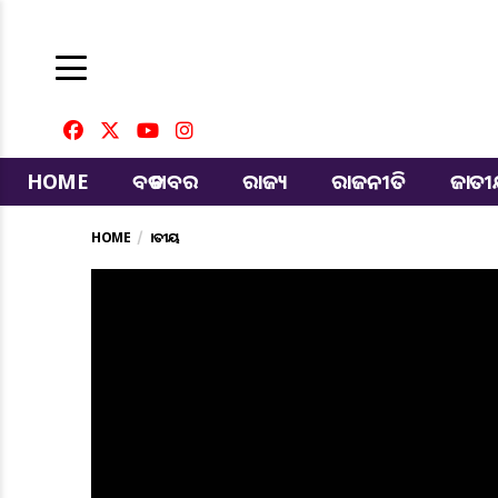
HOME
ବଡ ଖବର
ରାଜ୍ୟ
ରାଜନୀତି
ଜାତ
HOME
ଜାତୀୟ