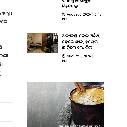
ପାଇଁ ସ୍ତ୍ରୀର ଆକୁଳ
ନିବେଦନ
ୟବସ୍ଥା
August 6, 2026 | 9:43
PM
ଠକରେ
ଅବ୍ୟବସ୍ଥା ନେଇ ଅତିଷ୍ଠ
ହେଲେ ଛାତ୍ର, ହଷ୍ଟେଲ
ି।
ଛାଡ଼ିଲେ ୧୮୦ ପିଲା
କ୍ଷା
August 6, 2026 | 5:35
PM
ି।
ୁ