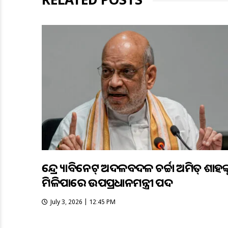
କେନ୍ଦ୍ର କ୍ୟାବିନେଟ୍ ଅଦଳବଦଳ ଚର୍ଚ୍ଚା ଅମିତ୍ ଶାହଙ୍କ
ମିଳିପାରେ ଉପପ୍ରଧାନମନ୍ତ୍ରୀ ପଦ
July 3, 2026 | 12:45 PM