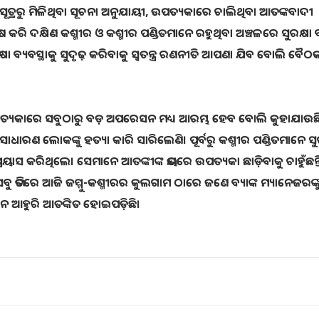
ଶେଷ ସୂତ୍ରରୁ ମିଳିଥିବା ସୂଚନା ଅନୁଯାୟୀ, ଉପତ୍ୟକାରେ ଚାଲିଥିବା ଆତଙ୍କବାଦୀ
କ୍ଷିଣ କଶ୍ମୀର ଓ କଶ୍ମୀର ପଣ୍ଡିତମାନେ ରହୁଥିବା ଅଞ୍ଚଳରେ ସୁରକ୍ଷା ବ୍
ରକ୍ଷା ବ୍ୟବସ୍ଥାକୁ ସୁଦୃଢ଼ କରିବାକୁ ସ୍ୱତନ୍ତ୍ର ରଣନୀତି ଆପଣା ଯିବ ବୋଲି ବୈ
ପତ୍ୟକାରେ ସବୁଠାରୁ ବଡ଼ ଅପରେସନ ମଧ୍ୟ ଆରମ୍ଭ ହେବ ବୋଲି କୁହାଯାଉଛ
ଧାରଣ ଲୋକଙ୍କୁ ହତ୍ୟା କାରି ସାରିଲେଣି। ପୂର୍ବରୁ କଶ୍ମୀର ପଣ୍ଡିତମାନେ ସୁର
ୟାସ କରିଥିଲେ। ସେମାନେ ଆତଙ୍କୀଙ୍କ ଭୟରେ ଉପତ୍ୟକା ଛାଡ଼ିବାକୁ ଚାହୁଁଛନ୍ତ
ବୁ ଭିତରେ ଆଜି ଜମ୍ମୁ-କଶ୍ମୀରର କୁଲଗାମ ଠାରେ ଜଣେ ବ୍ୟାଙ୍କ ମ୍ୟାନେଜରଙ୍କ
େ ଆହୁରି ଆତଙ୍କିତ ହୋଇପଡ଼ିଛି।