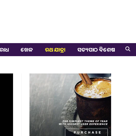
ରାଧ
ଖେଳ
ରଥ ଯାତ୍ରା
ସତ୍ୟପାଠ ବିଶେଷ