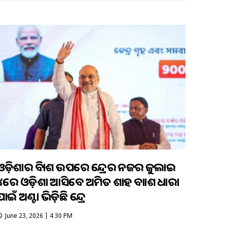
ଓଡ଼ିଶାର ବିକାଶ ଉପରେ କେନ୍ଦ୍ରର ନଜର ଜୁଲାଇ
୪ରେ ଓଡ଼ିଶା ଆସିବେ ଅମିତ ଶାହ ବାକାଶ ଧାରା
ାଇଁ ଅଣ୍ଟା ଭିଡ଼ିଛି କେନ୍ଦ୍ର
June 23, 2026 | 4:30 PM