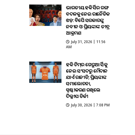
ଭାରତୀୟ ହକି ଜର୍ସିର ରଙ୍ଗ
ବଦଳକୁ ନେଇ ରାଜନୈତିକ
ଝଡ଼: ବିଜେପି ସରକାରଙ୍କୁ
ନବୀନ ଓ ପ୍ରିୟଙ୍କାଙ୍କ ତୀବ୍ର
ଆକ୍ରମଣ
July 31, 2026 | 11:56
AM
ହକି ଟିମ୍‌ର ଗେରୁଆ ଜର୍ସିକୁ
ନେଇ ସଂସଦରୁ ମୈଦାନ
ଯାଏଁ ରାଜନୀତି; ପ୍ରିୟଙ୍କାଙ୍କ
ସମାଲୋଚନା,
ସ୍ପଷ୍ଟୀକରଣ ରଖିଲେ
ଦିଲ୍ଲୀପ ତିର୍କୀ
July 30, 2026 | 7:08 PM