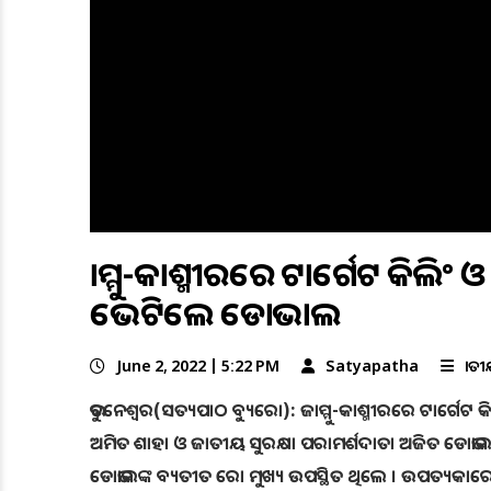
ଜାମ୍ମୁ-କାଶ୍ମୀରରେ ଟାର୍ଗେଟ କିଲିଂ
ଭେଟିଲେ ଡୋଭାଲ
June 2, 2022 | 5:22 PM
Satyapatha
ଜାତ
ଭୁବନେଶ୍ୱର(ସତ୍ୟପାଠ ବ୍ୟୁରୋ): ଜାମ୍ମୁ-କାଶ୍ମୀରରେ ଟାର୍ଗେଟ କିଲି
ଅମିତ ଶାହା ଓ ଜାତୀୟ ସୁରକ୍ଷା ପରାମର୍ଶଦାତା ଅଜିତ ଡୋଭା
ଡୋଭାଲଙ୍କ ବ୍ୟତୀତ ରୋ ମୁଖ୍ୟ ଉପସ୍ଥିତ ଥିଲେ । ଉପତ୍ୟକାରେ