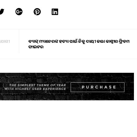
େ ଯୋଗୀ
ବ୍ୟାଙ୍କ୍‌ ମ୍ୟାନେଜରଙ୍କ ହତ୍ୟା ପାଇଁ ନିଜକୁ ଦାୟୀ କଲା କାଶ୍ମୀର ଫ୍ରିଡମ
ଫାଇଟର