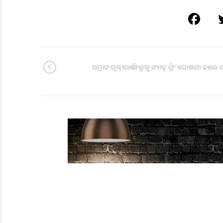
ସମ୍ରାଟ ପୃଥ୍ୱୀରାଜ ଫିଲ୍ମକୁ ଟ୍ୟାକ୍ସ ଫ୍ରି’ଘୋଷଣା କଲ