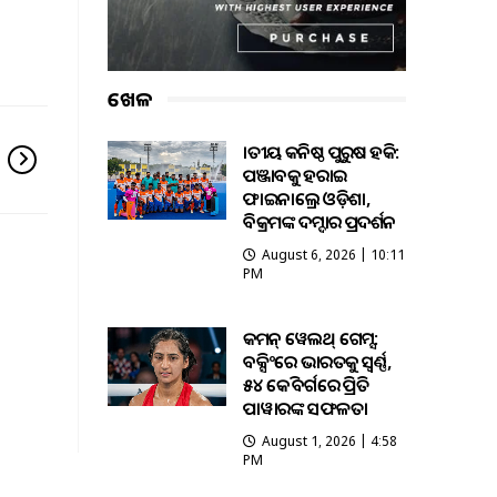
ଖେଳ
ଜାତୀୟ କନିଷ୍ଠ ପୁରୁଷ ହକି:
ପଞ୍ଜାବକୁ ହରାଇ
ଫାଇନାଲ୍ରେ ଓଡ଼ିଶା,
ବିକ୍ରମଙ୍କ ଦମ୍ଦାର ପ୍ରଦର୍ଶନ
August 6, 2026 | 10:11
PM
କମନ୍ ୱେଲଥ୍ ଗେମ୍ସ:
ବକ୍ସିଂରେ ଭାରତକୁ ସ୍ବର୍ଣ୍ଣ,
୫୪ କେଜି ବର୍ଗରେ ପ୍ରିତି
ପାୱାରଙ୍କ ସଫଳତା
August 1, 2026 | 4:58
PM