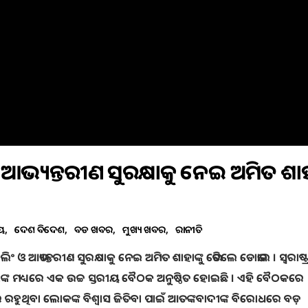
 ଓ ଆଭ୍ୟନ୍ତରୀଣ ସୁରକ୍ଷାକୁ ନେଇ ଅମିତ ଶାହା
ୀୟ
ଦେଶ ବିଦେଶ
ବଡ ଖବର
ମୁଖ୍ୟ ଖବର
ରାଜନୀତି
ଂ ଓ ଆଭ୍ୟନ୍ତରୀଣ ସୁରକ୍ଷାକୁ ନେଇ ଅମିତ ଶାହାଙ୍କୁ ଭେଟିଲେ ଡୋଭାଲ । ସ୍ୱରାଷ୍ଟ୍ରମନ
ଲଙ୍କ ମଧ୍ୟରେ ଏକ ଉଚ୍ଚ ସ୍ତରୀୟ ବୈଠକ ଅନୁଷ୍ଠିତ ହୋଇଛି । ଏହି ବୈଠକରେ
 ରହୁଥିବା ଲୋକଙ୍କ ବିଶ୍ୱାସ ଜିତିବା ପାଇଁ ଆତଙ୍କବାଦୀଙ୍କ ବିରୋଧରେ ବଡ଼