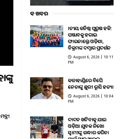
ବଡ ଖବର
ଜାତୀୟ କନିଷ୍ଠ ପୁରୁଷ ହକି:
ପଞ୍ଜାବକୁ ହରାଇ
ଫାଇନାଲ୍ରେ ଓଡ଼ିଶା,
ବିକ୍ରମଙ୍କ ଦମ୍ଦାର ପ୍ରଦର୍ଶନ
August 6, 2026 | 10:11
PM
ଙ୍କୁ
କଳାହାଣ୍ଡିରେ ବିଜେପି
ନେତାଙ୍କୁ ଛୁରୀ ଭୂସି ହତ୍ୟା
August 6, 2026 | 10:04
PM
୍ତ୍ରୀ
ଦାଦନ ଖଟିବାକୁ ଯାଇ
ଓଡ଼ିଆ ଯୁବକ ନିଖୋଜ
ସ୍ବାମୀଙ୍କୁ ଉଦ୍ଧାର କରିବା