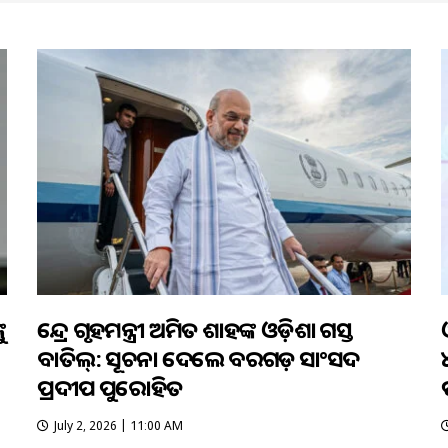
ୁ
କେନ୍ଦ୍ର ଗୃହମନ୍ତ୍ରୀ ଅମିତ ଶାହଙ୍କ ଓଡ଼ିଶା ଗସ୍ତ
ବାତିଲ୍: ସୂଚନା ଦେଲେ ବରଗଡ଼ ସାଂସଦ
ପ୍ରଦୀପ ପୁରୋହିତ
ପ
July 2, 2026 | 11:00 AM