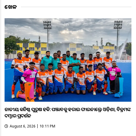
ଖେଳ
ଜାତୀୟ କନିଷ୍ଠ ପୁରୁଷ ହକି: ପଞ୍ଜାବକୁ ହରାଇ ଫାଇନାଲ୍ରେ ଓଡ଼ିଶା, ବିକ୍ରମଙ୍କ
ଦମ୍ଦାର ପ୍ରଦର୍ଶନ
August 6, 2026 | 10:11 PM