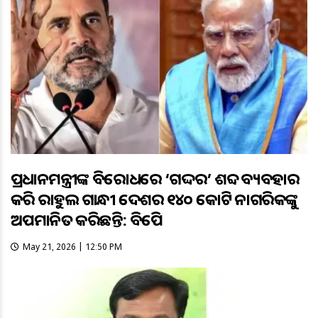
ପ୍ରଧାନମନ୍ତ୍ରୀଙ୍କ ବିରୋଧରେ ‘ଗଦ୍ଦର’ ଶବ୍ଦ ବ୍ୟବହାର
କରି ରାହୁଲ ଗାନ୍ଧୀ ଦେଶର ୧୪୦ କୋଟି ନାଗରିକଙ୍କୁ
ଅପମାନିତ କରିଛନ୍ତି: ବିଜେପି
May 21, 2026 | 12:50 PM