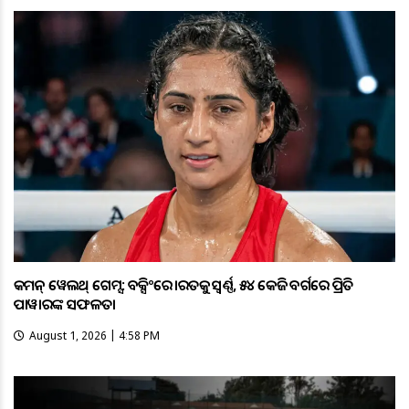
କମନ୍ ୱେଲଥ୍ ଗେମ୍ସ: ବକ୍ସିଂରେ ଭାରତକୁ ସ୍ବର୍ଣ୍ଣ, ୫୪ କେଜି ବର୍ଗରେ ପ୍ରିତି
ପାୱାରଙ୍କ ସଫଳତା
August 1, 2026 | 4:58 PM