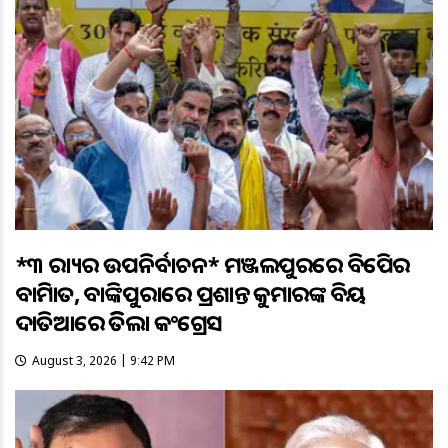
*୩ ରାଜ୍ୟର ଉପନିର୍ବାଚନ* ମଞ୍ଜଲପୁରରେ ବିଜେପିର
ବାଜିମାତ, ବାଙ୍କିପୁରାରେ ପ୍ରଶାନ୍ତ କୁମାରଙ୍କ ବିଜୟ
ଦାତିଆରେ ଜିତିଲା କଂଗ୍ରେସ
August 3, 2026 | 9:42 PM