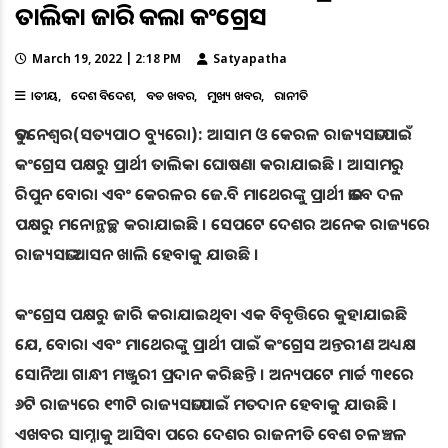
ତାଲିକା ଜାରି କଲା କଂଗ୍ରେସ
March 19, 2022 | 2:18 PM
Satyapatha
ଜାତୀୟ
ଦେଶ ବିଦେଶ
ବଡ ଖବର
ମୁଖ୍ୟ ଖବର
ରାଜନୀତି
ଭୁବନେଶ୍ୱର(ସତ୍ୟପାଠ ବ୍ୟୁରୋ): ଆସାମ ଓ କେରଳ ରାଜ୍ୟସଭା ପାଇଁ
କଂଗ୍ରେସ ପକ୍ଷରୁ ପ୍ରାର୍ଥୀ ତାଲିକା ଘୋଷଣା କରାଯାଇଛି । ଆସାମରୁ
ରିପୁନ ବୋରା ଏବଂ କେରଳର ଜେ.ବି ମାଥେରଙ୍କୁ ପ୍ରାର୍ଥୀ ଭାବେ ଦଳ
ପକ୍ଷରୁ ମନୋନ୍ଥଚ୍ଛ କରାଯାଇଛି । ସେପଟେ ଦେଶର ଅନେକ ରାଜ୍ୟରେ
ରାଜ୍ୟସଭା ଆସନ ଖାଲି ହେବାକୁ ଯାଉଛି ।
କଂଗ୍ରେସ ପକ୍ଷରୁ ଜାରି କରାଯାଇଥିବା ଏକ ବିବୃତ୍ତିରେ କୁହାଯାଇଛି
ଯେ, ବୋରା ଏବଂ ମାଥେରଙ୍କୁ ପ୍ରାର୍ଥୀ ପାଇଁ କଂଗ୍ରେସ ଅନ୍ତରୀଣ ଅଧ୍ୟକ୍ଷ
ସୋନିିଆ ଗାନ୍ଧୀ ମଞ୍ଜୁରୀ ପ୍ରଦାନ କରିଛନ୍ତି । ଅନ୍ୟପଟେ ମାର୍ଚ୍ଚ ୩୧ରେ
୬ଟି ରାଜ୍ୟରେ ୧୩ଟି ରାଜ୍ୟସଭା ପାଇଁ ମତଦାନ ହେବାକୁ ଯାଉଛି ।
ଏଖବର ସାମ୍ନାକୁ ଆସିବା ପରେ ଦେଶର ରାଜନୀତି ବେଶ ଚଳଞ୍ଚଳ