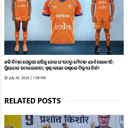
ହକି ଟିମ୍‌ର ଗେରୁଆ ଜର୍ସିକୁ ନେଇ ସଂସଦରୁ ମୈଦାନ ଯାଏଁ ରାଜନୀତି;
ପ୍ରିୟଙ୍କାଙ୍କ ସମାଲୋଚନା, ସ୍ପଷ୍ଟୀକରଣ ରଖିଲେ ଦିଲ୍ଲୀପ ତିର୍କୀ
July 30, 2026 | 7:08 PM
RELATED POSTS