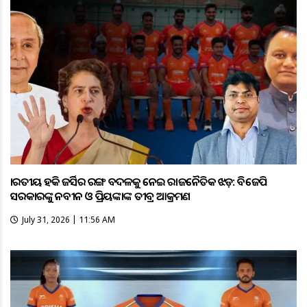
ଭାରତୀୟ ହକି ଜର୍ସିର ରଙ୍ଗ ବଦଳକୁ ନେଇ ରାଜନୈତିକ ଝଡ଼: ବିଜେପି
ସରକାରଙ୍କୁ ନବୀନ ଓ ପ୍ରିୟଙ୍କାଙ୍କ ତୀବ୍ର ଆକ୍ରମଣ
July 31, 2026 | 11:56 AM