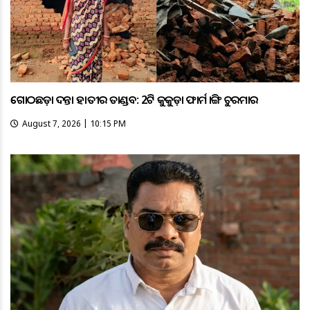
ଗୋଠଛଡ଼ା ଦନ୍ତା ହାତୀର ତାଣ୍ଡବ: 2ଟି କୁକୁଡ଼ା ଫାର୍ମ ଭାଙ୍ଗି ଚୁରମାର
August 7, 2026 | 10:15 PM