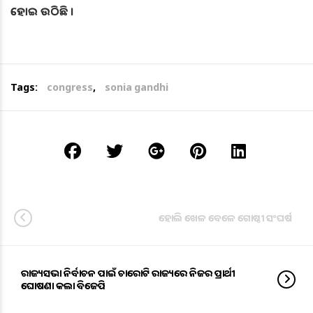
ହୋଇ ଉଠିଛି ।
Tags:
congress
,
sonia gandhi
ହୋଲି ଖେଳ ବେଳେ ଗୋଷ୍ଠୀ ସଂଘର୍ଷ
ରାଜ୍ୟସଭା ନିର୍ବାଚନ ପାଇଁ ଚାରୋଟି ରାଜ୍ୟରେ ନିଜର ପ୍ରାର୍ଥୀ
ଘୋଷଣା କଲା ବିଜେପି