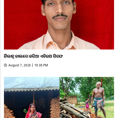
ଭିଜିଲାନ୍ସ ଜାଲରେ ଜଙ୍କିଆ ଏଡିଇଓ ଗିରଫ
August 7, 2026 | 10:30 PM