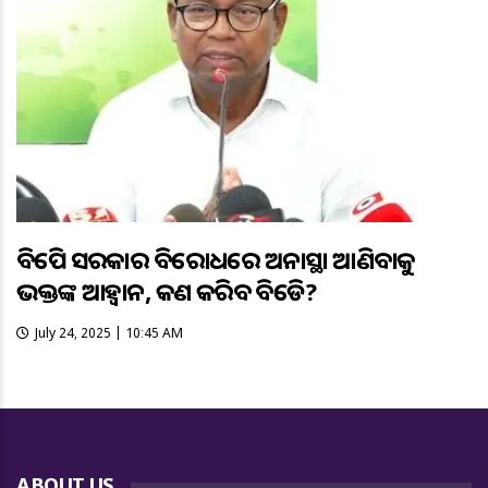
ବିଜେପି ସରକାର ବିରୋଧରେ ଅନାସ୍ଥା ଆଣିବାକୁ
ଭକ୍ତଙ୍କ ଆହ୍ୱାନ, କଣ କରିବ ବିଜେଡି?
July 24, 2025 | 10:45 AM
ABOUT US