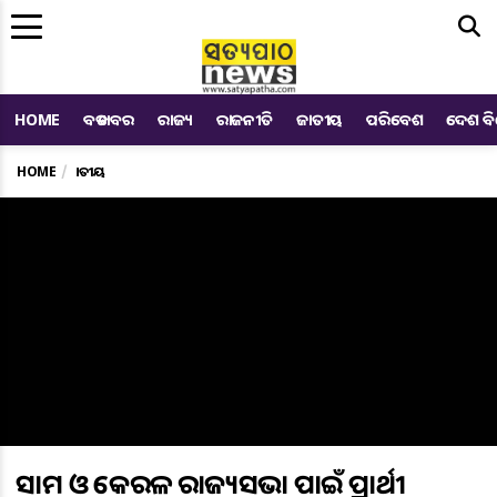
Me
HOME
ବଡ ଖବର
ରାଜ୍ୟ
ରାଜନୀତି
ଜାତୀୟ
ପରିବେଶ
ଦେଶ ବ
HOME
ଜାତୀୟ
ଆସାମ ଓ କେରଳ ରାଜ୍ୟସଭା ପାଇଁ ପ୍ରାର୍ଥୀ