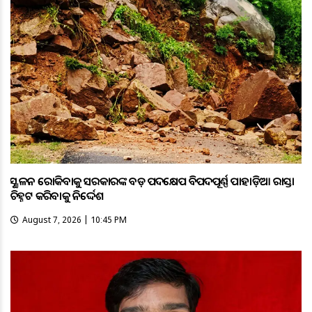
ଭୂସ୍ଖଳନ ରୋକିବାକୁ ସରକାରଙ୍କ ବଡ଼ ପଦକ୍ଷେପ ବିପଦପୂର୍ଣ୍ଣ ପାହାଡ଼ିଆ ରାସ୍ତା
ଚିହ୍ନଟ କରିବାକୁ ନିର୍ଦ୍ଦେଶ
August 7, 2026 | 10:45 PM