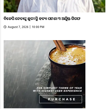
ବିଜେପି ନେତାଙ୍କୁ ଛୁରୀ ଭୁସି ହତ୍ୟା ଘଟଣା ୩ ଅଭିଯୁକ୍ତ ଗିରଫ
August 7, 2026 | 10:00 PM