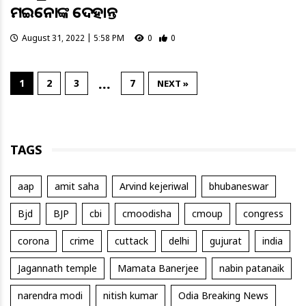
ମଇନୋଙ୍କ ଦେହାନ୍ତ
August 31, 2022 | 5:58 PM
0
0
…
1
2
3
7
NEXT »
TAGS
aap
amit saha
Arvind kejeriwal
bhubaneswar
Bjd
BJP
cbi
cmoodisha
cmoup
congress
corona
crime
cuttack
delhi
gujurat
india
Jagannath temple
Mamata Banerjee
nabin patanaik
narendra modi
nitish kumar
Odia Breaking News