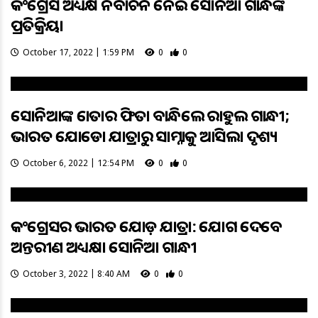
କଂଗ୍ରେସ ଅଧ୍ୟକ୍ଷ ନିର୍ବାଚନ ନେଇ ସୋନିଆ ଗାନ୍ଧିଙ୍କ
ପ୍ରତିକ୍ରିୟା
October 17, 2022 | 1:59 PM
0
0
ସୋନିଆଙ୍କ ଜୋତାର ଫିତା ବାନ୍ଧିଲେ ରାହୁଲ ଗାନ୍ଧୀ;
ଭାରତ ଯୋଡୋ ଯାତ୍ରାରୁ ସାମ୍ନାକୁ ଆସିଲା ଦୃଶ୍ୟ
October 6, 2022 | 12:54 PM
0
0
କଂଗ୍ରେସର ଭାରତ ଯୋଡ଼ ଯାତ୍ରା: ଯୋଗ ଦେବେ
ଅନ୍ତରୀଣ ଅଧ୍ୟକ୍ଷା ସୋନିଆ ଗାନ୍ଧୀ
October 3, 2022 | 8:40 AM
0
0