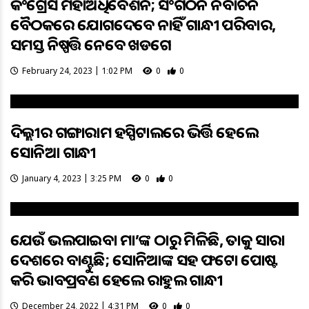
କଂଗ୍ରେସ ମହାଅଧିବେଶନ; ସଂଗଠନ ନିର୍ବାଚନ
ବୈଠକରେ ଯୋଗଦେବେ ନାହିଁ ଗାନ୍ଧୀ ପରିବାର,
ସମସ୍ତ ନିଷ୍ପତ୍ତି ନେବେ ଖଡଗେ
February 24, 2023 | 1:02 PM
0
0
ଦିଲ୍ଲୀର ଗଙ୍ଗାରାମ ହସ୍ପିଟାଲରେ ଭିର୍ତ୍ତି ହେଲେ
ସୋନିଆ ଗାନ୍ଧୀ
January 4, 2023 | 3:25 PM
0
0
ଯେଉଁ ଭଲପାଇବା ମା’ଙ୍କ ଠାରୁ ମିଳିଛି, ତାକୁ ସାରା
ଦେଶରେ ବାଣ୍ଟୁଛି; ସୋନିଆଙ୍କ ସହ ଫଟୋ ପୋଷ୍ଟ
କରି ଭାବପ୍ରବଣ ହେଲେ ରାହୁଲ ଗାନ୍ଧୀ
December 24, 2022 | 4:31 PM
0
0