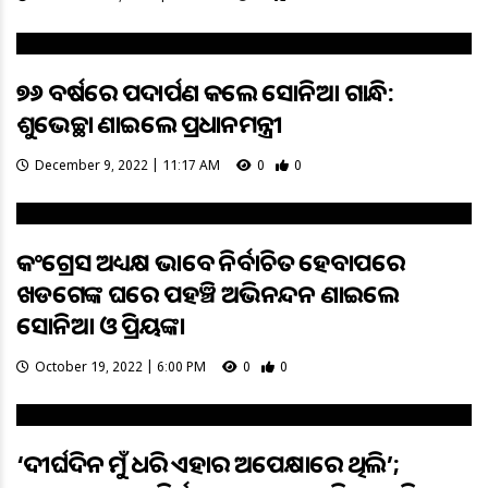
୭୬ ବର୍ଷରେ ପଦାର୍ପଣ କଲେ ସୋନିଆ ଗାନ୍ଧି:
ଶୁଭେଚ୍ଛା ଜଣାଇଲେ ପ୍ରଧାନମନ୍ତ୍ରୀ
December 9, 2022 | 11:17 AM
0
0
କଂଗ୍ରେସ ଅଧ୍ୟକ୍ଷ ଭାବେ ନିର୍ବାଚିତ ହେବାପରେ
ଖଡଗେଙ୍କ ଘରେ ପହଞ୍ଚି ଅଭିନନ୍ଦନ ଜଣାଇଲେ
ସୋନିଆ ଓ ପ୍ରିୟଙ୍କା
October 19, 2022 | 6:00 PM
0
0
‘ଦୀର୍ଘଦିନ ମୁଁ ଧରି ଏହାର ଅପେକ୍ଷାରେ ଥିଲି’;