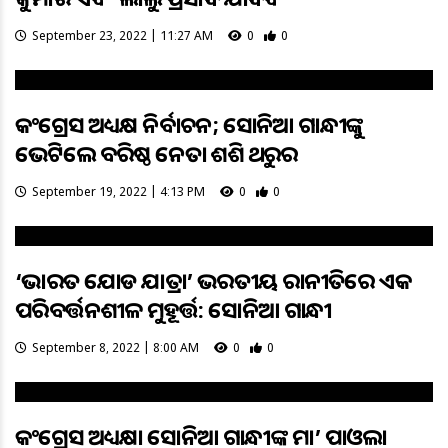
September 23, 2022 | 11:27 AM
0
0
କଂଗ୍ରେସ ଅଧ୍ୟକ୍ଷ ନିର୍ବାଚନ; ସୋନିଆ ଗାନ୍ଧୀଙ୍କୁ
ଭେଟିଲେ ବରିଷ୍ଠ ନେତା ଶଶି ଥରୁର
September 19, 2022 | 4:13 PM
0
0
‘ଭାରତ ଯୋଡ ଯାତ୍ରା’ ଭରତୀୟ ରାଜନୀତିରେ ଏକ
ପରିବର୍ତ୍ତନଶୀଳ ମୁହୂର୍ତ୍ତ: ସୋନିଆ ଗାନ୍ଧୀ
September 8, 2022 | 8:00 AM
0
0
କଂଗ୍ରେସ ଅଧ୍ୟକ୍ଷା ସୋନିଆ ଗାନ୍ଧୀଙ୍କ ମା’ ପାଓଲା