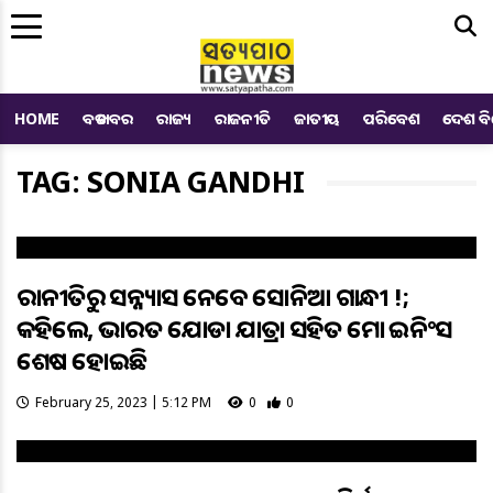
Me
HOME
ବଡ ଖବର
ରାଜ୍ୟ
ରାଜନୀତି
ଜାତୀୟ
ପରିବେଶ
ଦେଶ ବ
TAG: SONIA GANDHI
ରାଜନୀତିରୁ ସନ୍ନ୍ୟାସ ନେବେ ସୋନିଆ ଗାନ୍ଧୀ !;
କହିଲେ, ଭାରତ ଯୋଡା ଯାତ୍ରା ସହିତ ମୋ ଇନିଂସ
ଶେଷ ହୋଇଛି
February 25, 2023 | 5:12 PM
0
0