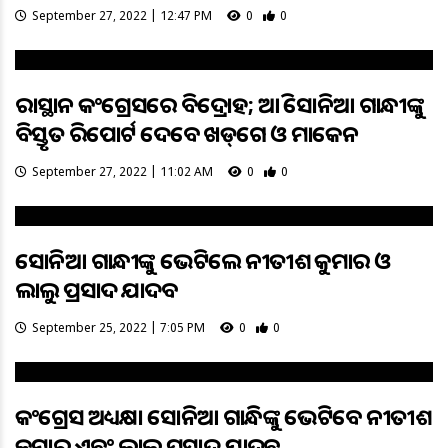
September 27, 2022 | 12:47 PM
0
0
ରାଜସ୍ଥାନ କଂଗ୍ରେସରେ ବିଦ୍ରୋହ; ଆଜି ସୋନିଆ ଗାନ୍ଧୀଙ୍କୁ
ବିସ୍ତୃତ ରିପୋର୍ଟ ଦେବେ ଖଡ୍‌ଗେ ଓ ମାକେନ
September 27, 2022 | 11:02 AM
0
0
ସୋନିଆ ଗାନ୍ଧୀଙ୍କୁ ଭେଟିଲେ ନୀତୀଶ କୁମାର ଓ
ଲାଲୁ ପ୍ରସାଦ ଯାଦବ
September 25, 2022 | 7:05 PM
0
0
କଂଗ୍ରେସ ଅଧ୍ୟକ୍ଷା ସୋନିଆ ଗାନ୍ଧିଙ୍କୁ ଭେଟିବେ ନୀତୀଶ
କୁମାର ଏବଂ ଲାଲୁ ପ୍ରସାଦ ଯାଦବ