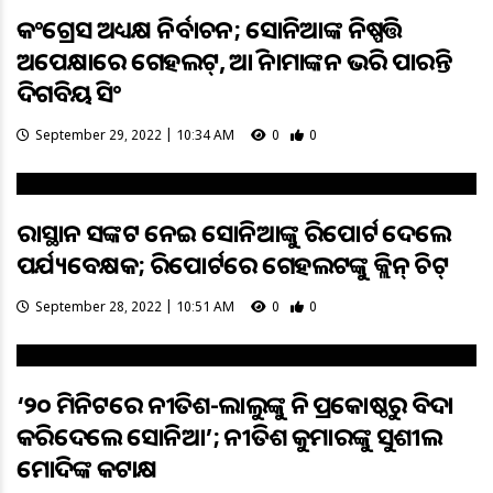
କଂଗ୍ରେସ ଅଧ୍ୟକ୍ଷ ନିର୍ବାଚନ; ସୋନିଆଙ୍କ ନିଷ୍ପତ୍ତି
ଅପେକ୍ଷାରେ ଗେହଲଟ୍, ଆଜି ନାମାଙ୍କନ ଭରି ପାରନ୍ତି
ଦିଗବିଜୟ ସିଂ
September 29, 2022 | 10:34 AM
0
0
ରାଜସ୍ଥାନ ସଙ୍କଟ ନେଇ ସୋନିଆଙ୍କୁ ରିପୋର୍ଟ ଦେଲେ
ପର୍ଯ୍ୟବେକ୍ଷକ; ରିପୋର୍ଟରେ ଗେହଲଟଙ୍କୁ କ୍ଲିନ୍ ଚିଟ୍
September 28, 2022 | 10:51 AM
0
0
‘୨୦ ମିନିଟରେ ନୀତିଶ-ଲାଲୁଙ୍କୁ ନିଜ ପ୍ରକୋଷ୍ଠରୁ ବିଦା
କରିଦେଲେ ସୋନିଆ’; ନୀତିଶ କୁମାରଙ୍କୁ ସୁଶୀଲ
ମୋଦିଙ୍କ କଟାକ୍ଷ