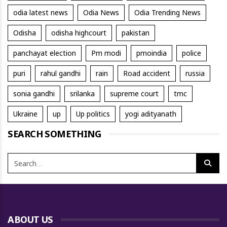
odia latest news
Odia News
Odia Trending News
Odisha
odisha highcourt
pakistan
panchayat election
Pm modi
pmoindia
police
puri
rahul gandhi
rain
Road accident
russia
sonia gandhi
srilanka
supreme court
tmc
Ukraine
up
Up politics
yogi adityanath
SEARCH SOMETHING
ABOUT US