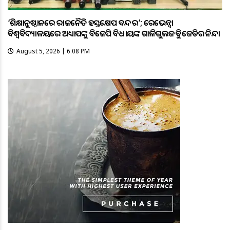
‘ଶିକ୍ଷାନୁଷ୍ଠାନରେ ରାଜନୈତିକ ହସ୍ତକ୍ଷେପ ବନ୍ଦ କର’; ରେଭେନ୍ସା
ବିଶ୍ୱବିଦ୍ୟାଳୟରେ ଅଧ୍ୟାପକଙ୍କୁ ବିଜେପି ବିଧାୟକଙ୍କ ଗାଳିଗୁଲଜକୁ ବିଜେଡିର ନିନ୍ଦା
August 5, 2026 | 6:08 PM