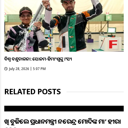
ବିଶ୍ବ ବନ୍ଧୁକଚାଳନା: ସୋନମ-ହିମାଂଶୁଙ୍କୁ କାଂସ୍ୟ
July 28, 2026 | 5:07 PM
RELATED POSTS
ଆଖି ବୁଜିଲେ ପ୍ରଧାନମନ୍ତ୍ରୀ ନରେନ୍ଦ୍ର ମୋଦିଙ୍କ ମା’ ହୀରା