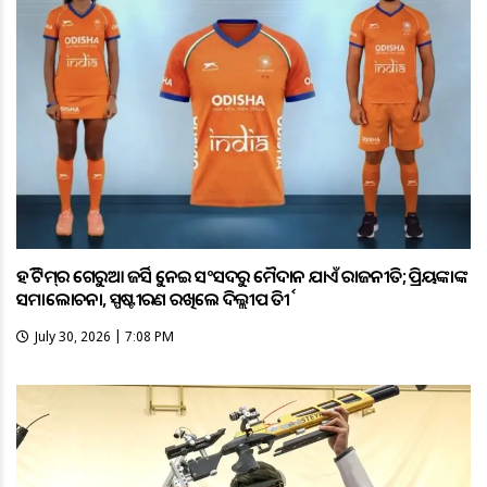
ହକି ଟିମ୍‌ର ଗେରୁଆ ଜର୍ସିକୁ ନେଇ ସଂସଦରୁ ମୈଦାନ ଯାଏଁ ରାଜନୀତି; ପ୍ରିୟଙ୍କାଙ୍କ
ସମାଲୋଚନା, ସ୍ପଷ୍ଟୀକରଣ ରଖିଲେ ଦିଲ୍ଲୀପ ତିର୍କୀ
July 30, 2026 | 7:08 PM