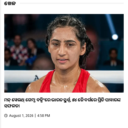
ଖେଳ
କମନ୍ ୱେଲଥ୍ ଗେମ୍ସ: ବକ୍ସିଂରେ ଭାରତକୁ ସ୍ବର୍ଣ୍ଣ, ୫୪ କେଜି ବର୍ଗରେ ପ୍ରିତି ପାୱାରଙ୍କ
ସଫଳତା
August 1, 2026 | 4:58 PM