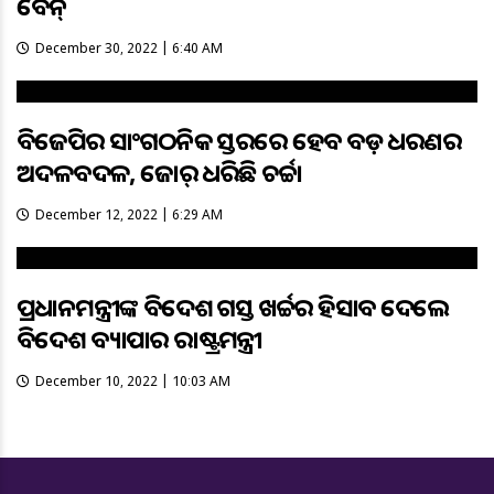
ବେନ୍‌
December 30, 2022 | 6:40 AM
ବିଜେପିର ସାଂଗଠନିକ ସ୍ତରରେ ହେବ ବଡ଼ ଧରଣର
ଅଦଳବଦଳ, ଜୋର୍ ଧରିଛି ଚର୍ଚ୍ଚା
December 12, 2022 | 6:29 AM
ପ୍ରଧାନମନ୍ତ୍ରୀଙ୍କ ବିଦେଶ ଗସ୍ତ ଖର୍ଚ୍ଚର ହିସାବ ଦେଲେ
ବିଦେଶ ବ୍ୟାପାର ରାଷ୍ଟ୍ରମନ୍ତ୍ରୀ
December 10, 2022 | 10:03 AM