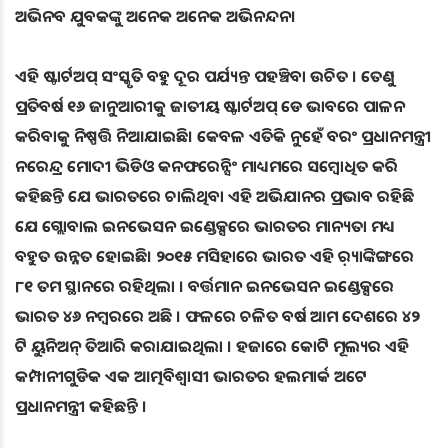
ଅଭିନବ ଯୁବକଙ୍କୁ ଅନେକ ଅନେକ ଅଭିନନ୍ଦନ।
ଏହି ଷ୍ଟାର୍ଟଅପ୍ ସଂସ୍କୃତି ବହୁ ଦୂର ପର୍ଯ୍ୟନ୍ତ ପହଞ୍ଚିବା ଉଚିତ । ତେଣୁ
ପ୍ରତିବର୍ଷ ୧୬ ଜାନୁଆରୀକୁ ଜାତୀୟ ଷ୍ଟାର୍ଟଅପ୍ ଡେ ଭାବରେ ପାଳନ
କରିବାକୁ ନିଷ୍ପତ୍ତି ନିଆଯାଇଛି। କେବଳ ଏତିକି ନୁହେଁ ବରଂ ପ୍ରଧାନମନ୍ତ୍ରୀ
ନରେନ୍ଦ୍ର ମୋଦୀ ଭିଡିଓ କନଫରେନ୍ସିଂ ମାଧ୍ୟମରେ ସମ୍ବୋଧିତ କରି
କହିଛନ୍ତି ଯେ ଭାରତରେ ଚାଲିଥିବା ଏହି ଅଭିଯାନର ପ୍ରଭାବ ରହିଛି
ଯେ ଗ୍ଲୋବାଲ ଇନଭେସନ ଇଣ୍ଡେକ୍ସରେ ଭାରତର ମାନ୍ୟତା ମଧ୍ୟ
ବହୁତ ଉନ୍ନତ ହୋଇଛି। ୨୦୧୫ ମସିହାରେ ଭାରତ ଏହି ର଼୍ୟାଙ୍କିଙ୍ଗରେ
୮୧ ତମ ସ୍ଥାନରେ ରହିଥିଲା । ବର୍ତ୍ତମାନ ଇନଭେସନ ଇଣ୍ଡେକ୍ସରେ
ଭାରତ ୪୬ ନମ୍ବରରେ ଅଛି । ଫଳରେ ଚଳିତ ବର୍ଷ ଆମ ଦେଶରେ ୪୨
ଟି ୟୁନିଅନ୍ ତିଆରି କରାଯାଇଥିଲା । ହଜାରେ କୋଟି ମୂଲ୍ୟର ଏହି
କମ୍ପାନୀଗୁଡିକ ଏକ ଆତ୍ମବିଶ୍ୱାସୀ ଭାରତର ହଲମାର୍କ ଅଟେ
ପ୍ରଧାନମନ୍ତ୍ରୀ କହିଛନ୍ତି ।