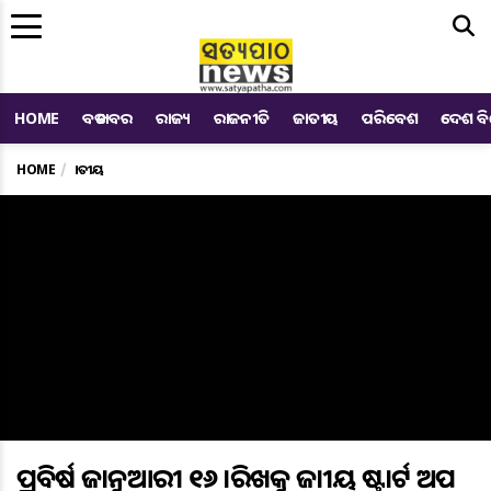
Me
HOME
ବଡ ଖବର
ରାଜ୍ୟ
ରାଜନୀତି
ଜାତୀୟ
ପରିବେଶ
ଦେଶ ବ
HOME
ଜାତୀୟ
ପ୍ରତିବର୍ଷ ଜାନୁଆରୀ ୧୬ ତାରିଖକୁ ଜାତୀୟ ଷ୍ଟାର୍ଟ ଅପ