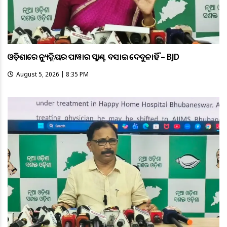
ଓଡ଼ିଶାରେ ନ୍ୟୁକ୍ଲିୟର ପାୱାର ପ୍ଲାଣ୍ଟ ବସାଇ ଦେବୁନାହିଁ – BJD
August 5, 2026 | 8:35 PM