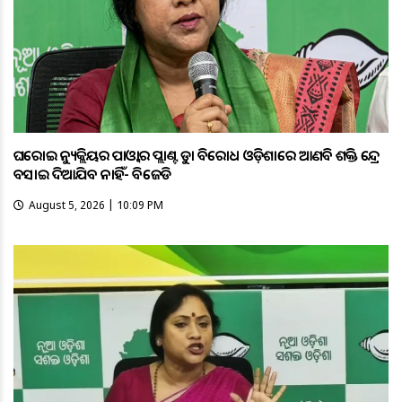
ଘରୋଇ ନ୍ୟୁକ୍ଲିୟର ପାଓ୍ବାର ପ୍ଲାଣ୍ଟକୁ କଡ଼ା ବିରୋଧ ଓଡ଼ିଶାରେ ଆଣବିକ ଶକ୍ତି କେନ୍ଦ୍ର
ବସାଇ ଦିଆଯିବ ନାହିଁ- ବିଜେଡି
August 5, 2026 | 10:09 PM