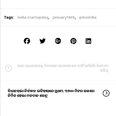
Tags:
india startupday
,
january16th
,
pmoindia
ଏଥର ସାଧାରଣତନ୍ତ୍ର ଦିବସରେ ଯୋଗଦେବେ ନାହିଁ କୌଣସି ବିଦେଶୀ
ଅତିଥି
ବିଧାନସଭା ନିର୍ବାଚନ ଇତିହାସରେ ପ୍ରଥମ; ୩୨୦୦ ମିଟର ଉଚ୍ଚରେ
ନିର୍ମିତ ହେଲା ମତଦାନ କେନ୍ଦ୍ର