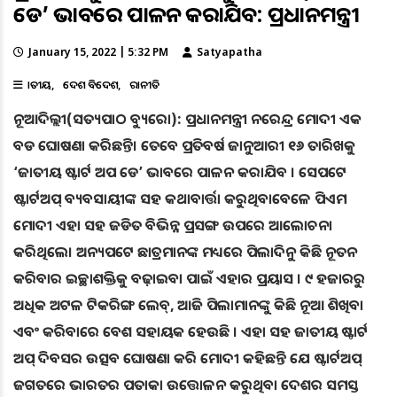
ଡେ’ ଭାବରେ ପାଳନ କରାଯିବ: ପ୍ରଧାନମନ୍ତ୍ରୀ
January 15, 2022 | 5:32 PM
Satyapatha
ଜାତୀୟ
ଦେଶ ବିଦେଶ
ରାଜନୀତି
ନୂଆଦିଲ୍ଲୀ(ସତ୍ୟପାଠ ବ୍ୟୁରୋ): ପ୍ରଧାନମନ୍ତ୍ରୀ ନରେନ୍ଦ୍ର ମୋଦୀ ଏକ
ବଡ ଘୋଷଣା କରିଛନ୍ତି। ତେବେ ପ୍ରତିବର୍ଷ ଜାନୁଆରୀ ୧୬ ତାରିଖକୁ
‘ଜାତୀୟ ଷ୍ଟାର୍ଟ ଅପ ଡେ’ ଭାବରେ ପାଳନ କରାଯିବ । ସେପଟେ
ଷ୍ଟାର୍ଟଅପ୍ ବ୍ୟବସାୟୀଙ୍କ ସହ କଥାବାର୍ତ୍ତା କରୁଥିବାବେଳେ ପିଏମ
ମୋଦୀ ଏହା ସହ ଜଡିତ ବିଭିନ୍ନ ପ୍ରସଙ୍ଗ ଉପରେ ଆଲୋଚନା
କରିଥିଲେ। ଅନ୍ୟପଟେ ଛାତ୍ରମାନଙ୍କ ମଧ୍ୟରେ ପିଲାଦିନୁ କିଛି ନୂତନ
କରିବାର ଇଚ୍ଛାଶକ୍ତିକୁ ବଢ଼ାଇବା ପାଇଁ ଏହାର ପ୍ରୟାସ । ୯ ହଜାରରୁ
ଅଧିକ ଅଟଳ ଟିକରିଙ୍ଗ ଲେବ୍‌, ଆଜି ପିଲାମାନଙ୍କୁ କିଛି ନୂଆ ଶିଖିବା
ଏବଂ କରିବାରେ ବେଶ ସହାୟକ ହେଉଛି । ଏହା ସହ ଜାତୀୟ ଷ୍ଟାର୍ଟ
ଅପ୍ ଦିବସର ଉତ୍ସବ ଘୋଷଣା କରି ମୋଦୀ କହିଛନ୍ତି ଯେ ଷ୍ଟାର୍ଟଅପ୍
ଜଗତରେ ଭାରତର ପତାକା ଉତ୍ତୋଳନ କରୁଥିବା ଦେଶର ସମସ୍ତ