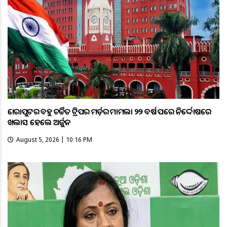
କୋରାପୁଟର ବହୁ ଚର୍ଚ୍ଚିତ ଟ୍ରିପର ମର୍ଡ଼ର ମାମଲା ୨୨ ବର୍ଷ ପରେ ନିର୍ଦ୍ଦୋଷରେ
ଖଲାସ ହେଲେ ଅର୍ଜୁନ
August 5, 2026 | 10:16 PM