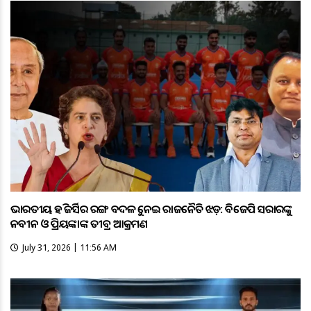
ଭାରତୀୟ ହକି ଜର୍ସିର ରଙ୍ଗ ବଦଳକୁ ନେଇ ରାଜନୈତିକ ଝଡ଼: ବିଜେପି ସରକାରଙ୍କୁ
ନବୀନ ଓ ପ୍ରିୟଙ୍କାଙ୍କ ତୀବ୍ର ଆକ୍ରମଣ
July 31, 2026 | 11:56 AM