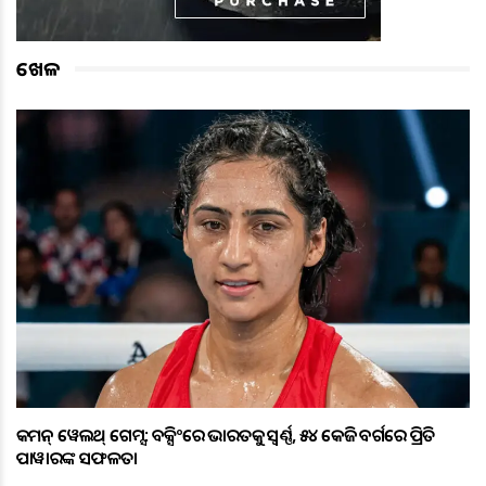
ଖେଳ
କମନ୍ ୱେଲଥ୍ ଗେମ୍ସ: ବକ୍ସିଂରେ ଭାରତକୁ ସ୍ବର୍ଣ୍ଣ, ୫୪ କେଜି ବର୍ଗରେ ପ୍ରିତି
ପାୱାରଙ୍କ ସଫଳତା