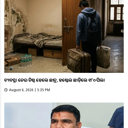
ଅବ୍ୟବସ୍ଥା ନେଇ ଅତିଷ୍ଠ ହେଲେ ଛାତ୍ର, ହଷ୍ଟେଲ ଛାଡ଼ିଲେ ୧୮୦ ପିଲା
August 6, 2026 | 5:35 PM