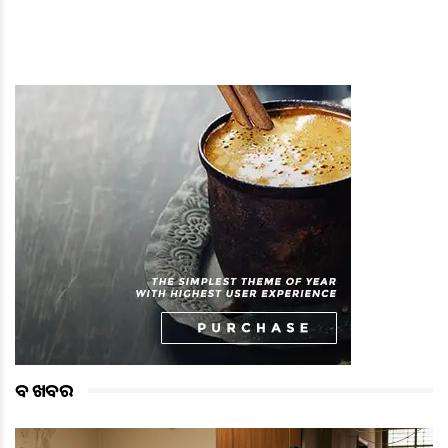
ବଡ ଖବର