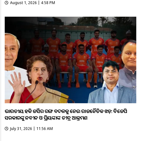
August 1, 2026 | 4:58 PM
ଭାରତୀୟ ହକି ଜର୍ସିର ରଙ୍ଗ ବଦଳକୁ ନେଇ ରାଜନୈତିକ ଝଡ଼: ବିଜେପି
ସରକାରଙ୍କୁ ନବୀନ ଓ ପ୍ରିୟଙ୍କାଙ୍କ ତୀବ୍ର ଆକ୍ରମଣ
July 31, 2026 | 11:56 AM