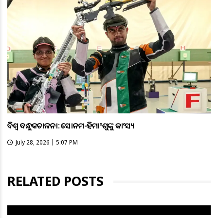
ବିଶ୍ବ ବନ୍ଧୁକଚାଳନା: ସୋନମ-ହିମାଂଶୁଙ୍କୁ କାଂସ୍ୟ
July 28, 2026 | 5:07 PM
RELATED POSTS