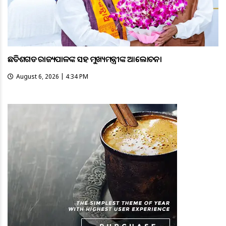
ଛତିଶଗଡ ରାଜ୍ୟପାଳଙ୍କ ସହ ମୁଖ୍ୟମନ୍ତ୍ରୀଙ୍କ ଆଲୋଚନା
August 6, 2026 | 4:34 PM