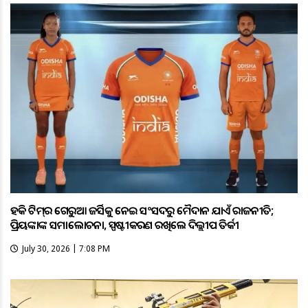
ହକି ଟିମ୍‌ର ଗେରୁଆ ଜର୍ସିକୁ ନେଇ ସଂସଦରୁ ମୈଦାନ ଯାଏଁ ରାଜନୀତି;
ପ୍ରିୟଙ୍କାଙ୍କ ସମାଲୋଚନା, ସ୍ପଷ୍ଟୀକରଣ ରଖିଲେ ଦିଲ୍ଲୀପ ତିର୍କୀ
July 30, 2026 | 7:08 PM