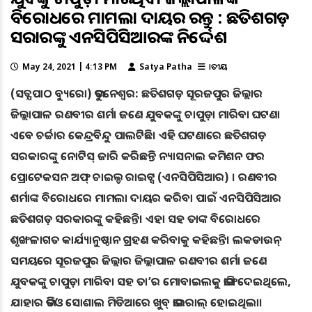
ବିରୋଧରେ ମାମଲା ଦାୟର କରନ୍ତୁ : ଛତିଶଗଡ଼
ସରକାରଙ୍କୁ ଏନସିପିସିଆରଙ୍କ ନିର୍ଦ୍ଦେଶ
May 24, 2021 | 4:13 PM
Satya Patha
ଜାତୀୟ
(ସତ୍ଯପାଠ ବ୍ୟୁରୋ) ଭୁବନେଶ୍ବର: ଛତିଶଗଡ଼ ସୂରଜପୁର ଜିଲ୍ଲାର
ଜିଲ୍ଲାପାଳ ରଣବୀର ଶର୍ମା ଜଣେ ଯୁବକଙ୍କୁ ଚାପୁଡ଼ା ମାରିବା ଘଟଣା
ଏବେ ଚର୍ଚ୍ଚାର କେନ୍ଦ୍ରବିନ୍ଦୁ ପାଲଟିଛି। ଏହି ଘଟଣାରେ ଛତିଶଗଡ଼
ସରକାରଙ୍କୁ ନୋଟିସ୍ ଜାରି କରିଛନ୍ତି ନ୍ୟାସନାଲ କମିଶନ ଫର
ପ୍ରୋଟେକସନ ଅଫ୍ ଚାଇଲ୍ଡ ରାଇଟ୍ସ (ଏନସିପିସିଆର) । ରଣବୀର
ଶର୍ମାଙ୍କ ବିରୋଧରେ ମାମଲା ଦାୟର କରିବା ପାଇଁ ଏନସିପିସିଆର
ଛତିଶଗଡ଼ ସରକାରଙ୍କୁ କହିଛନ୍ତି। ଏହା ସହ ତାଙ୍କ ବିରୋଧରେ
ଶୃଙ୍ଖଳାଗତ କାର୍ଯ୍ୟାନୁଷ୍ଠାନ ଗ୍ରହଣ କରିବାକୁ କହିଛନ୍ତି। ଲକଡାଉନ୍
ସମୟରେ ସୂରଜପୁର ଜିଲ୍ଲାର ଜିଲ୍ଲାପାଳ ରଣବୀର ଶର୍ମା ଜଣେ
ଯୁବକଙ୍କୁ ଚାପୁଡ଼ା ମାରିବା ସହ ତା’ର ମୋବାଇଲକୁ ଭାଙ୍ଗିଦେଇଥିଲେ,
ଯାହାର ଭିଡିଓ ସୋଶାଲ ମିଡିଆରେ ଖୁବ୍ ଭାଇରାଲ୍ ହୋଇଥିଲା।