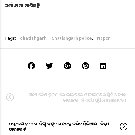
ଶର୍ମା କ୍ଷମା ମାଗିଛନ୍ତି ।
Tags:
chatishgarh
,
Chatishgarh police
,
Ncpcr
ଅନ୍ୟ ଦେଶ ତୁଳନାରେ ଭାରତରେ ଟୀକାକରଣର ସ୍ଥିତି ଅତ୍ୟନ୍ତ
ଭୟାନକ : ବିଏସପି ସୁପ୍ରିମୋ ମାୟାବତୀ
ଗମ୍ଭୀରଙ୍କ ଦ୍ବାରା ଫାବିଫ୍ଲୁ ବଣ୍ଟନର ତଦନ୍ତ କରିବ ଡିସିଜିଆଇ : ଦିଲ୍ଲୀ
ହାଇକୋର୍ଟ