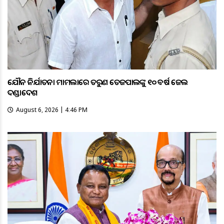
ଯୌନ ନିର୍ଯାତନା ମାମଲାରେ ତରୁଣ ତେଜପାଲଙ୍କୁ ୧୦ ବର୍ଷ ଜେଲ
ଦଣ୍ଡାଦେଶ
August 6, 2026 | 4:46 PM