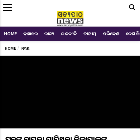
Me
HOME
ବଡ ଖବର
ରାଜ୍ୟ
ରାଜନୀତି
ଜାତୀୟ
ପରିବେଶ
ଦେଶ ବ
HOME
ଜାତୀୟ
ଯୁବକଙ୍କୁ ଚାପୁଡ଼ା ମାରିଥିବା ଜିଲ୍ଲାପାଳଙ୍କ