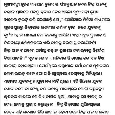
ମୁଖ୍ୟମନ୍ତ୍ରୀ ଭୂପେଶ ବାଘେଲ ତୁରନ୍ତ କାର୍ଯ୍ୟାନୁଷ୍ଠାନ ନେଇ ଜିଲ୍ଲାପାଳଙ୍କୁ
ତତ୍କାଳ ପ୍ରଭାବରେ ପଦରୁ ହଟାଇ ଦେଇଥିଲେ। ମୁଖ୍ୟମନ୍ତ୍ରୀ ଭୂପେଶ
ବାଘେଲ ଟୁଇଟ୍ କରି ଲେଖଛନ୍ତି ଯେ ,” ସୋସିଆଲ ମିଡିଆ ମାଧ୍ୟମରେ
ସୂରଜପୁରରୁ ଜିଲ୍ଲାପାଳ ରଣବୀର ଶର୍ମାଙ୍କ ଦ୍ୱାରା ଜଣେ ଯୁବକଙ୍କୁ
ଦୁର୍ବ୍ୟବହାର ମାମଲା ମୋ ନଜରକୁ ଆସିଛି । ଏହା ବହୁତ ଦୁଃଖଦ ଓ
ନିନ୍ଦନୀୟ। ଛତିଶଗଡ଼ରେ ଏଭଳି କାମକୁ ବରଦାସ୍ତ କରାଯିବନି।
ଜିଲ୍ଲାପାଳ ରଣବୀର ଶର୍ମାଙ୍କୁ ତତ୍କାଳ ପ୍ରଭାବରେ ହଟାଇବାକୁ ନିର୍ଦ୍ଦେଶ
ଦିଆଯାଉଛି ।” ସୂଚନାଯୋଗ୍ୟ, ଶନିବାର ଜିଲ୍ଲାପାଳଙ୍କର ଏକ ଭିଡିଓ
ଭାଇରାଲ୍ ହୋଇଥିଲା । ଯେଉଁଥିରେ ଜିଲ୍ଲାପାଳ ଶର୍ମା ଜଣେ ଯୁବକଙ୍କର
ମୋବାଇଲକୁ ତଳେ ଫୋପାଡ଼ି ଭାଙ୍ଗୁଥିବାର ଦେଖିବାକୁ ମିଳିଥିଲା ।
ଏହାସହ ଯୁବକଙ୍କୁ ଚାପୁଡ଼ା ମଧ୍ୟ ମାରିଥିଲେ । ଏହି ଭିଡିଓରେ ଯୁବକ
ଜଣକ କରୋନା ଟେଷ୍ଟ କରାଇବାକୁ ଯାଇଥିଲେ ବୋଲି କହୁଛନ୍ତି ।
ଯୁବକଙ୍କ ହାତରେ ଗୋଟିଏ କାଗଜ ଥିଲା, ଯାହାକୁ ସେ ବାରମ୍ବାର
ଦେଖାଇବାକୁ ପ୍ରୟାସ କରୁଥିଲେ । କିନ୍ତୁ ଜିଲ୍ଲାପାଳ ଶୁଣିନଥିଲେ।
ତେବେ ଏହି ଘଟଣାର ଭିଡିଓ ଭାଇରାଲ୍‌ ହେବା ପରେ ଜିଲ୍ଲାପାଳ ରଣବୀର