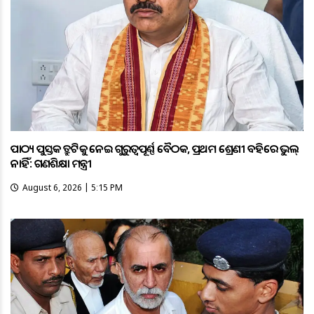
ପାଠ୍ୟ ପୁସ୍ତକ ତ୍ରୁଟିକୁ ନେଇ ଗୁରୁତ୍ବପୂର୍ଣ୍ଣ ବୈଠକ, ପ୍ରଥମ ଶ୍ରେଣୀ ବହିରେ ଭୁଲ୍
ନାହିଁ: ଗଣଶିକ୍ଷା ମନ୍ତ୍ରୀ
August 6, 2026 | 5:15 PM