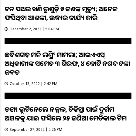
ଚୂନ ପଥର ଖଣି ଭୁଶୁଡ଼ି ୭ ଜଣଙ୍କ ମୃତ୍ୟୁ; ଅନେକ
ଫସିଥିବା ଆଶଙ୍କା, ଉଦ୍ଧାର କାର୍ଯ୍ୟ ଜାରି
December 2, 2022 | 5:04 PM
ଛତିଶଗଡ଼ ମନି ଲଣ୍ଡ୍ରିଂ ମାମଲା; ଆଇଏଏସ୍‌
ଅଧିକାରୀଙ୍କ ସମେତ ୩ ଗିରଫ, ୪ କୋଟି ନଗଦ ଟଙ୍କା
ଜବତ
October 13, 2022 | 2:42 PM
ଡଙ୍ଗା ଲୁଟିନେଲେ ନକ୍ସଲ, ଚିକିତ୍ସା ପାଇଁ ଦୁର୍ଗମ
ଅଞ୍ଚଳକୁ ଯାଇ ଫସିଲେ ୨୫ ଜଣିଆ ମେଡିକାଲ ଟିମ
September 27, 2022 | 5:26 PM