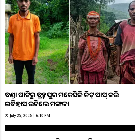
ବଣ୍ଡା ଘାଟିରୁ ବ୍ରହ୍ମପୁର ଏମକେସିଜି ନିଟ୍ ପାସ୍ କରି
ଇତିହାସ ରଚିଲେ ମଙ୍ଗଳା
July 25, 2026 | 6:10 PM