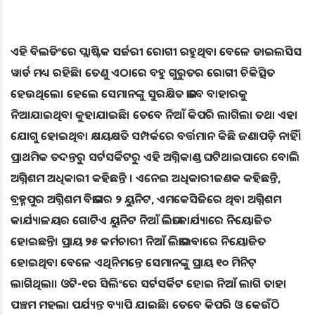
ଏହି ବିଲଡିଂରେ ପ୍ଲାଷ୍ଟିକ ସର୍ଜରୀ ରୋଗୀ ରହୁଥିବା ବେଳେ ଡାଇଲସିସ
ୱାର୍ଡ ମଧ୍ୟ ରହିଛି। ତେଣୁ ଏଠାରେ ବହୁ ଗୁରୁତର ରୋଗୀ ଚିକିତ୍ସିତ
ହେଉଥିଲେ। ହେଲେ ସେମାନଙ୍କୁ ସୁରକ୍ଷିତ ଭାବେ ବାହାରକୁ
ନିଆଯାଇଥିବା କୁହାଯାଇଛି। ତେବେ ନିଆଁ କିପରି ଲାଗିଲା ତଥା ଏହା
ଯୋଗୁ ହୋଇଥିବା କ୍ଷୟକ୍ଷତି ସମ୍ପର୍କରେ ବର୍ତ୍ତମାନ କିଛି ଜଣାପଡ଼ି ନାହିଁ।
ପ୍ରାଥମିକ ତଦନ୍ତରୁ ସର୍ଟସର୍କିଟରୁ ଏହି ଅଗ୍ନିକାଣ୍ଡ ଘଟିଥାଇପାରେ ବୋଲି
ଅଗ୍ନିଶମ ଅଧିକାରୀ କହିଛନ୍ତି । ଏନେଇ ଅଧିକାରୀଜଣକ କହିଛନ୍ତି,
ବ୍ରହ୍ମପୁର ଅଗ୍ନିଶମ ବିଭାଗର ୨ ୟୁନିଟ, ଏମକେସିଜିରେ ଥିବା ଅଗ୍ନିଶମ
କାର୍ଯ୍ୟାଳୟର ଗୋଟିଏ ୟୁନିଟ ନିଆଁ ଲିଭା କାର୍ଯ୍ୟାରେ ନିୟୋଜିତ
ହୋଇଛନ୍ତି। ପ୍ରାୟ ୨୫ କର୍ମଚାରୀ ନିଆଁ ଲିଭାଇବାରେ ନିୟୋଜିତ
ହୋଇଥିବା ବେଳେ ଏଥିନିମନ୍ତେ ସେମାନଙ୍କୁ ପ୍ରାୟ ୧୦ ମିନିଟ୍‌
ଲାଗିଥିଲା। ଓଟି-୧ର ସିଲିଂରେ ସର୍ଟସର୍କିଟ ହୋଇ ନିଆଁ ଲାଗି ତାହା
ପଞ୍ଚମ ମହଲା ପର୍ଯ୍ୟନ୍ତ ବ୍ୟାପି ଯାଇଛି। ତେବେ କିପରି ଓ କେଉଁଠି