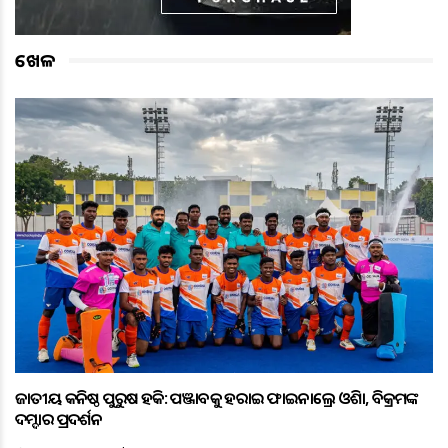
ଖେଳ
ଜାତୀୟ କନିଷ୍ଠ ପୁରୁଷ ହକି: ପଞ୍ଜାବକୁ ହରାଇ ଫାଇନାଲ୍ରେ ଓଡ଼ିଶା, ବିକ୍ରମଙ୍କ
ଦମ୍ଦାର ପ୍ରଦର୍ଶନ