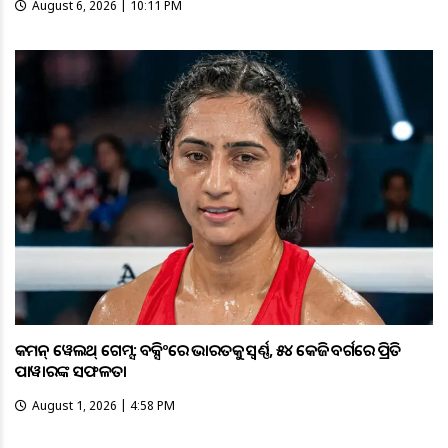
August 6, 2026 | 10:11 PM
କମନ୍ ୱେଲଥ୍ ଗେମ୍ସ: ବକ୍ସିଂରେ ଭାରତକୁ ସ୍ବର୍ଣ୍ଣ, ୫୪ କେଜି ବର୍ଗରେ ପ୍ରିତି
ପାୱାରଙ୍କ ସଫଳତା
August 1, 2026 | 4:58 PM