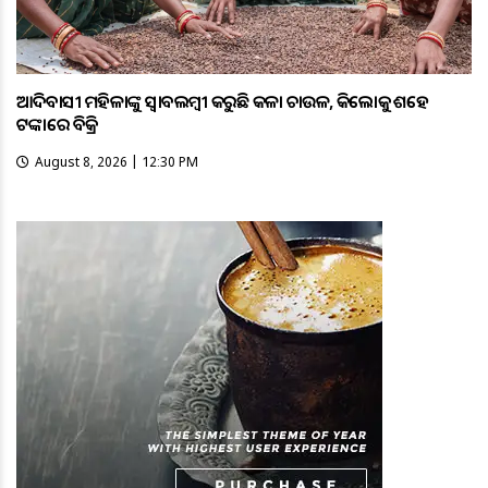
ଆଦିବାସୀ ମହିଳାଙ୍କୁ ସ୍ଵାବଲମ୍ଵୀ କରୁଛି କଳା ଚାଉଳ, କିଲୋକୁ ଶହେ
ଟଙ୍କାରେ ବିକ୍ରି
August 8, 2026 | 12:30 PM