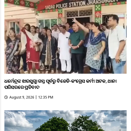
ଧର୍ମେନ୍ଦ୍ରଙ୍କ ଝାରସୁଗୁଡ଼ା ଗସ୍ତ ପୂର୍ବରୁ ବିଜେଡି-କଂଗ୍ରେସ କର୍ମୀ ଅଟକ, ଥାନା
ପରିସରରେ ପ୍ରତିବାଦ
August 9, 2026 | 12:35 PM