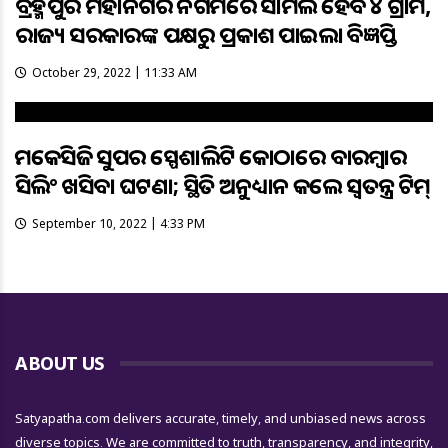
ବ୍ରହ୍ମପୁର ମହାନଗର ନିଗମରେ ସାମିଲ ହେବ ୪ ଗ୍ରାମ,
ରାଜ୍ୟ ସରକାରଙ୍କ ପକ୍ଷରୁ ପ୍ରକାଶ ପାଇଲା ବିଜ୍ଞପ୍ତି
October 29, 2022 | 11:33 AM
ଏମକେସିଜି ସୁପର ସ୍ପେଶାଲିଟି କୋଠାରେ ବାରମ୍ବାର
ସିଲିଂ ଖସିବା ଘଟଣା; ସ୍ଥିତି ଅନୁଧ୍ୟାନ କଲେ ସ୍ଵତନ୍ତ୍ର ଟିମ୍
September 10, 2022 | 4:33 PM
ABOUT US
Satyapatha.com delivers accurate, timely, and unbiased news across
diverse topics. We are committed to truth, transparency, and integrity,