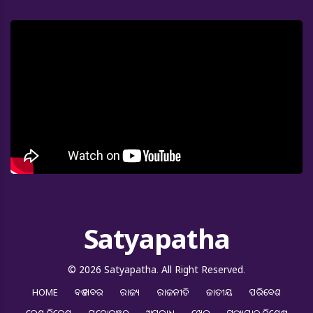
Satyapatha
© 2026 Satyapatha. All Right Reserved.
HOME
ବଡ ଖବର
ରାଜ୍ୟ
ରାଜନୀତି
ଜାତୀୟ
ପରିବେଶ
ଦେଶ ବିଦେଶ
ମନୋରଞ୍ଜନ
ଅପରାଧ
ଖେଳ
ସତ୍ୟପାଠ ବିଶେଷ