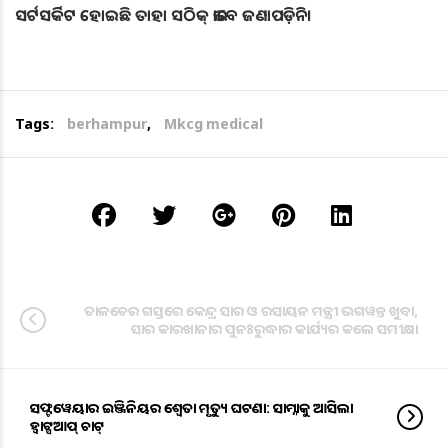
ସର୍ଟସର୍କିଟ ହୋଇଛି ତାହା ସଠିକ୍‌ ଭାବେ ଜଣାପଡ଼ିନି।
Tags:
berhampur
,
Mkcg medical
ତାଳଚେର ଗସ୍ତରେ କେନ୍ଦ୍ର ସାର ଓ ରସାୟନ ମନ୍ତ୍ରୀ ଭଗୱନ୍ତ ଖୁବା,
ସାର କାରଖାନାର ପୁନଃରୁଦ୍ଧାର କାର୍ଯ୍ୟର କଲେ ସମୀକ୍ଷା
ସଫ୍ଟୱେୟାର ଇଞ୍ଜିନିୟର ଶ୍ୱେତା ମୃତ୍ୟୁ ଘଟଣା: ସାମ୍ନାକୁ ଆସିଲା
ହ୍ୱାଟ୍ସଆପ୍ ଚାଟ୍