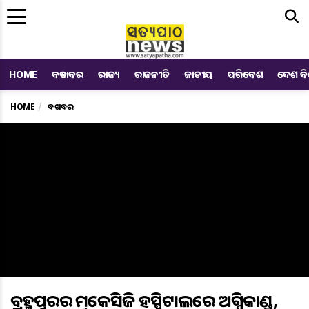
Me
HOME
ବଡ ଖବର
ରାଜ୍ୟ
ରାଜନୀତି
ଜାତୀୟ
ପରିବେଶ
ଦେଶ ବ
HOME
ବଡ ଖବର
ବ୍ରହ୍ମପୁରର ଏମ୍‌କେସିଜି ହସ୍ପିଟାଲରେ ଅଗ୍ନିକାଣ୍ଡ,