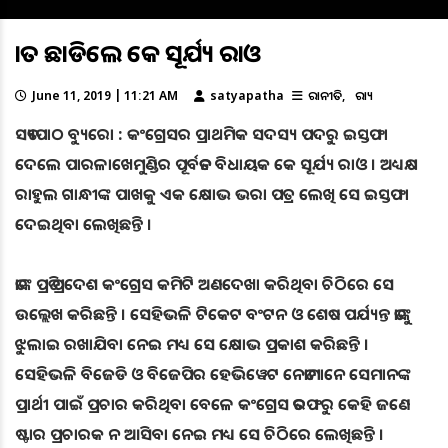
ହାତ ଛାଡିଲେ କେ ସୂର୍ଯ୍ୟ ରାଓ
June 11, 2019 | 11:21 AM
satyapatha
ରାଜନୀତି
ରାଜ୍ୟ
ସତ୍ୟପାଠ ବ୍ୟୁରୋ : କଂଗ୍ରେସର ପ୍ରାଥମିକ ସଦସ୍ୟ ପଦରୁ ଇସ୍ତଫା
ଦେଲେ ପାରଳାଖେମୁଣ୍ଡିର ପୂର୍ବତନ ବିଧାୟକ କେ ସୂର୍ଯ୍ୟ ରାଓ । ଅଧ୍ୟକ୍ଷ
ରାହୁଲ ଗାନ୍ଧୀଙ୍କ ପାଖକୁ ଏକ କ୍ଷୋଭ ଭରା ପତ୍ର ଲେଖି ସେ ଇସ୍ତଫା
ଦେଇଥିବା ଲେଖିଛନ୍ତି ।
ତାଙ୍କ ପ୍ରତି ପ୍ରଦେଶ କଂଗ୍ରେସ କମିଟି ଅଣଦେଖା କରିଥିବା ଚିଠିରେ ସେ
ଉଲ୍ଲେଖ କରିଛନ୍ତି । ସେହିଭଳି ଟିକେଟ ବଂଟନ ଓ ଶେଷ ପର୍ଯ୍ୟନ୍ତ ତାଙ୍କୁ
ଝୁଲାଇ ରଖାଯିବା ନେଇ ମଧ୍ୟ ସେ କ୍ଷୋଭ ପ୍ରକାଶ କରିଛନ୍ତି ।
ସେହିଭଳି ବିଜେଡି ଓ ବିଜେପିର ହେଭିୱେଟ ନେତାମାନେ ସେମାନଙ୍କ
ପ୍ରାର୍ଥୀ ପାଇଁ ପ୍ରଚାର କରିଥିବା ବେଳେ କଂଗ୍ରେସ ତରଫରୁ କେହି ଜଣେ
ଷ୍ଟାର ପ୍ରଚାରକ ନ ଆସିବା ନେଇ ମଧ୍ୟ ସେ ଚିଠିରେ ଲେଖିଛନ୍ତି ।