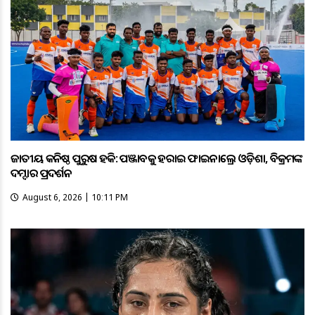
ଜାତୀୟ କନିଷ୍ଠ ପୁରୁଷ ହକି: ପଞ୍ଜାବକୁ ହରାଇ ଫାଇନାଲ୍ରେ ଓଡ଼ିଶା, ବିକ୍ରମଙ୍କ
ଦମ୍ଦାର ପ୍ରଦର୍ଶନ
August 6, 2026 | 10:11 PM