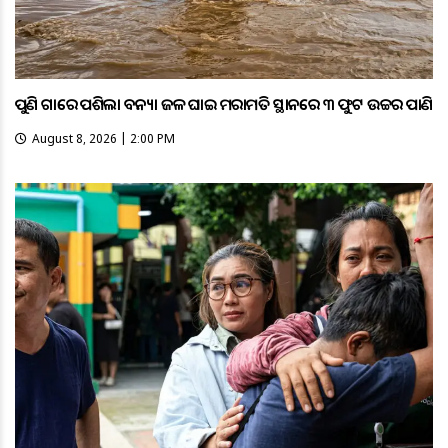
ପୁଣି ଗାଁରେ ପଶିଲା ବନ୍ୟା ଜଳ ଘାଇ ମରାମତି ସ୍ଥାନରେ ୩ ଫୁଟ ଉଚ୍ଚର ପାଣି
August 8, 2026 | 2:00 PM