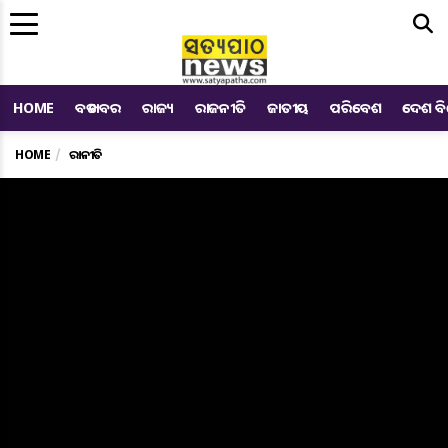
Me
HOME
ବଡ ଖବର
ରାଜ୍ୟ
ରାଜନୀତି
ଜାତୀୟ
ପରିବେଶ
ଦେଶ ବ
HOME
ରାଜନୀତି