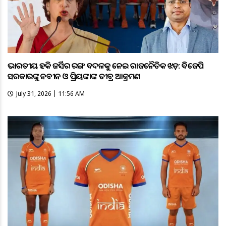
ଭାରତୀୟ ହକି ଜର୍ସିର ରଙ୍ଗ ବଦଳକୁ ନେଇ ରାଜନୈତିକ ଝଡ଼: ବିଜେପି
ସରକାରଙ୍କୁ ନବୀନ ଓ ପ୍ରିୟଙ୍କାଙ୍କ ତୀବ୍ର ଆକ୍ରମଣ
July 31, 2026 | 11:56 AM