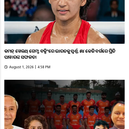
କମନ୍ ୱେଲଥ୍ ଗେମ୍ସ: ବକ୍ସିଂରେ ଭାରତକୁ ସ୍ବର୍ଣ୍ଣ, ୫୪ କେଜି ବର୍ଗରେ ପ୍ରିତି
ପାୱାରଙ୍କ ସଫଳତା
August 1, 2026 | 4:58 PM