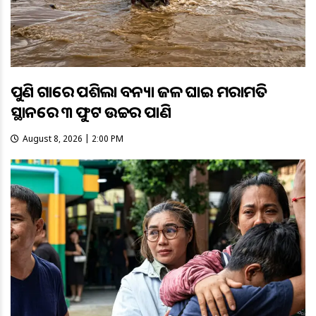
ପୁଣି ଗାଁରେ ପଶିଲା ବନ୍ୟା ଜଳ ଘାଇ ମରାମତି
ସ୍ଥାନରେ ୩ ଫୁଟ ଉଚ୍ଚର ପାଣି
August 8, 2026 | 2:00 PM