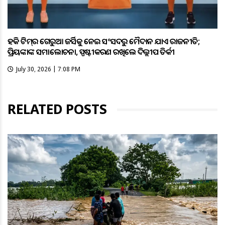
ହକି ଟିମ୍‌ର ଗେରୁଆ ଜର୍ସିକୁ ନେଇ ସଂସଦରୁ ମୈଦାନ ଯାଏଁ ରାଜନୀତି;
ପ୍ରିୟଙ୍କାଙ୍କ ସମାଲୋଚନା, ସ୍ପଷ୍ଟୀକରଣ ରଖିଲେ ଦିଲ୍ଲୀପ ତିର୍କୀ
July 30, 2026 | 7:08 PM
RELATED POSTS