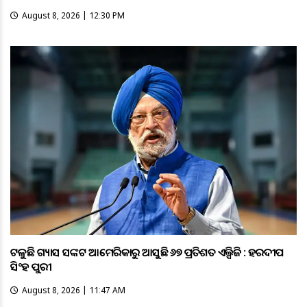
August 8, 2026 | 12:30 PM
ଟଳୁଛି ଗ୍ୟାସ ସଙ୍କଟ ଆମେରିକାରୁ ଆସୁଛି ୬୭ ପ୍ରତିଶତ ଏଲ୍ପିଜି : ହରଦୀପ
ସିଂହ ପୁରୀ
August 8, 2026 | 11:47 AM