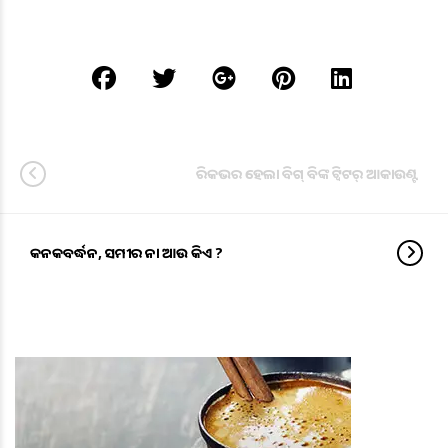
ରିକଭର ହେଲା ବିଗ୍‌ ବିଙ୍କ ଟ୍ୱିଟର୍ ଆକାଉଣ୍ଟ
କନକବର୍ଦ୍ଧନ, ସମୀର ନା ଆଉ କିଏ ?