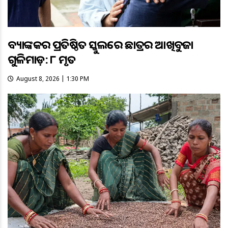
ବ୍ୟାଙ୍କକର ପ୍ରତିଷ୍ଠିତ ସ୍କୁଲରେ ଛାତ୍ରର ଆଖିବୁଜା
ଗୁଳିମାଡ଼: ୮ ମୃତ
August 8, 2026 | 1:30 PM