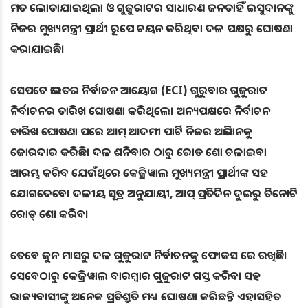
ମତ ଲୋଡାଯାଇଥିଲା ଓ ଗୁଜୁରାଟର ସାଧାରଣ ଜନତାହିଁ ଇସୁଦାନଙ୍କୁ
ନିଜର ମୁଖ୍ୟମନ୍ତ୍ରୀ ପ୍ରାର୍ଥୀ ରୂପେ ଚୟନ କରିଥିବା ଦଳ ପକ୍ଷରୁ ଘୋଷଣା
କରାଯାଇଛି।
ସେପଟେ ଭାରତର ନିର୍ବାଚନ ଆୟୋଗ (ECI) ଗୁରୁବାର ଗୁଜୁରାଟ
ନିର୍ବାଚନର ତାରିଖ ଘୋଷଣା କରିଥିଲେ। ଅନ୍ୟପକ୍ଷରେ ନିର୍ବାଚନ
ତାରିଖ ଘୋଷଣା ପରେ ଆମ୍ ଆଦମୀ ପାର୍ଟି ନିଜର ଅଭିଯାନକୁ
ଜୋରଦାର କରିଛି। ଦଳ ଶନିବାର ଠାରୁ ରୋଡ ଶୋ ଚଳାଇବା
ଆରମ୍ଭ କରିବ ଯେଉଁଥିରେ କେଜ୍ରିୱାଲ ମୁଖ୍ୟମନ୍ତ୍ରୀ ପ୍ରାର୍ଥୀଙ୍କ ସହ
ଯୋଗଦେବେ। ଦଳୀୟ ସୂତ୍ର ଅନୁଯାୟୀ, ଆପ୍ ପ୍ରତିଦିନ ଦୁଇରୁ ତିନୋଟି
ରୋଡ୍ ଶୋ କରିବ।
ତେବେ ଜୁନ ମାସରୁ ଦଳ ଗୁଜୁରାଟ ନିର୍ବାଚନକୁ ଫୋକସ ରେ ରଖିଛି।
ସେବେଠାରୁ କେଜ୍ରିୱାଲ ବାରମ୍ବାର ଗୁଜୁରାଟ ଗସ୍ତ କରିବା ସହ
ରାଜ୍ୟବାସୀଙ୍କୁ ଅନେକ ପ୍ରତିଶ୍ରୁତି ମଧ୍ୟ ଘୋଷଣା କରିଛନ୍ତି ଏହାସହିତ