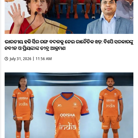
ଭାରତୀୟ ହକି ଜର୍ସିର ରଙ୍ଗ ବଦଳକୁ ନେଇ ରାଜନୈତିକ ଝଡ଼: ବିଜେପି ସରକାରଙ୍କୁ
ନବୀନ ଓ ପ୍ରିୟଙ୍କାଙ୍କ ତୀବ୍ର ଆକ୍ରମଣ
July 31, 2026 | 11:56 AM