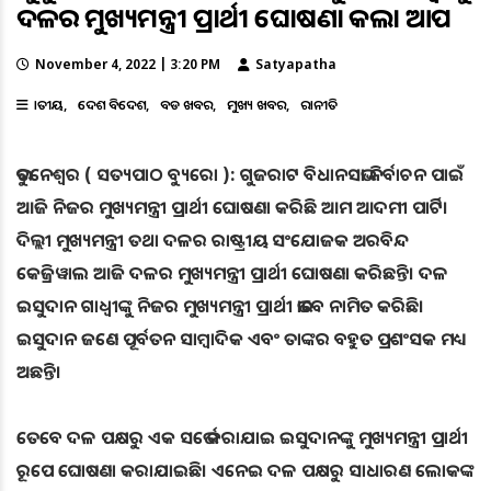
ଦଳର ମୁଖ୍ୟମନ୍ତ୍ରୀ ପ୍ରାର୍ଥୀ ଘୋଷଣା କଲା ଆପ
November 4, 2022 | 3:20 PM
Satyapatha
ଜାତୀୟ
ଦେଶ ବିଦେଶ
ବଡ ଖବର
ମୁଖ୍ୟ ଖବର
ରାଜନୀତି
ଭୁବନେଶ୍ୱର ( ସତ୍ୟପାଠ ବ୍ୟୁରୋ ): ଗୁଜରାଟ ବିଧାନସଭା ନିର୍ବାଚନ ପାଇଁ
ଆଜି ନିଜର ମୁଖ୍ୟମନ୍ତ୍ରୀ ପ୍ରାର୍ଥୀ ଘୋଷଣା କରିଛି ଆମ ଆଦମୀ ପାର୍ଟି।
ଦିଲ୍ଲୀ ମୁଖ୍ୟମନ୍ତ୍ରୀ ତଥା ଦଳର ରାଷ୍ଟ୍ରୀୟ ସଂଯୋଜକ ଅରବିନ୍ଦ
କେଜ୍ରିୱାଲ ଆଜି ଦଳର ମୁଖ୍ୟମନ୍ତ୍ରୀ ପ୍ରାର୍ଥୀ ଘୋଷଣା କରିଛନ୍ତି। ଦଳ
ଇସୁଦାନ ଗାଧ୍ବୀଙ୍କୁ ନିଜର ମୁଖ୍ୟମନ୍ତ୍ରୀ ପ୍ରାର୍ଥୀ ଭାବେ ନାମିତ କରିଛି।
ଇସୁଦାନ ଜଣେ ପୂର୍ବତନ ସାମ୍ବାଦିକ ଏବଂ ତାଙ୍କର ବହୁତ ପ୍ରଶଂସକ ମଧ୍ୟ
ଅଛନ୍ତି।
ତେବେ ଦଳ ପକ୍ଷରୁ ଏକ ସର୍ଭେ କରାଯାଇ ଇସୁଦାନଙ୍କୁ ମୁଖ୍ୟମନ୍ତ୍ରୀ ପ୍ରାର୍ଥୀ
ରୂପେ ଘୋଷଣା କରାଯାଇଛି। ଏନେଇ ଦଳ ପକ୍ଷରୁ ସାଧାରଣ ଲୋକଙ୍କ