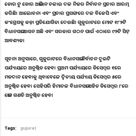
ଡୋର ଟୁ ଡୋର ଅଭିଯାନ ଚଳାଇ ଦଳ ନିଜର ନିର୍ବାଚନ ପ୍ରଚାର ଆରମ୍ଭ
କରିଛି। ଆଲୋଚନା ଏବଂ ପ୍ରଚାର ପ୍ରସଙ୍ଗରେ ଦଳ ବିଜେପି ଏବଂ
କଂଗ୍ରେସକୁ କଡ଼ା ପ୍ରତିଯୋଗିତା ଦେଉଛି। ଗୁଜୁରାଟରେ ମୋଟ ୧୮୨ଟି
ବିଧାନସଭା ଆସନ ଅଛି ଏବଂ ସରକାର ଗଠନ ପାଇଁ ଏଠାରେ ୯୨ଟି ସିଟ୍
ଆବଶ୍ୟକ।
ସୂଚନା ଅନୁସାରେ, ଗୁଜୁରାଟରେ ବିଧାନସଭା ନିର୍ବାଚନ ଦୁଇଟି
ପର୍ଯ୍ୟାୟରେ ଅନୁଷ୍ଠିତ ହେବ। ପ୍ରଥମ ପର୍ଯ୍ୟାୟରେ ଡିସେମ୍ବର ୧ରେ
ମତଦାନ ହେବାକୁ ଥିବାବେଳେ ଦ୍ୱିତୀୟ ପର୍ଯ୍ୟାୟ ଡିସେମ୍ବର ୫ରେ
ଅନୁଷ୍ଠିତ ହେବ। ସେହିପରି ହିମାଚଳ ବିଧାନସଭା ସହିତ ଡିସେମ୍ବର ୮ରେ
ଭୋଟ ଗଣତି ଅନୁଷ୍ଠିତ ହେବ।
Tags:
gujurat