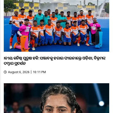
ଜାତୀୟ କନିଷ୍ଠ ପୁରୁଷ ହକି: ପଞ୍ଜାବକୁ ହରାଇ ଫାଇନାଲ୍ରେ ଓଡ଼ିଶା, ବିକ୍ରମଙ୍କ
ଦମ୍ଦାର ପ୍ରଦର୍ଶନ
August 6, 2026 | 10:11 PM