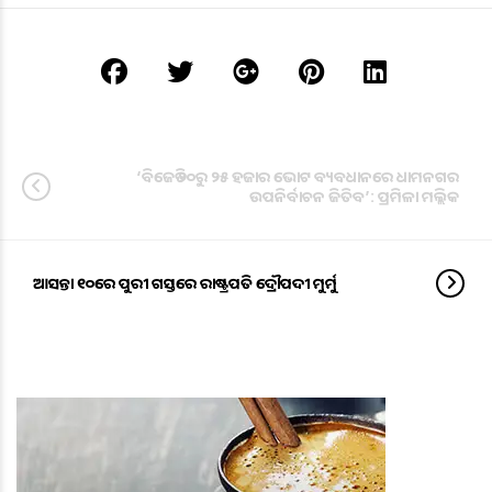
‘ବିଜେଡି ୨୦ରୁ ୨୫ ହଜାର ଭୋଟ ବ୍ୟବଧାନରେ ଧାମନଗର
ଉପନିର୍ବାଚନ ଜିତିବ’: ପ୍ରମିଳା ମଲ୍ଲିକ
ଆସନ୍ତା ୧୦ରେ ପୁରୀ ଗସ୍ତରେ ରାଷ୍ଟ୍ରପତି ଦ୍ରୌପଦୀ ମୁର୍ମୁ