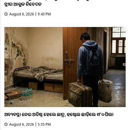
ସ୍ତ୍ରୀର ଆକୁଳ ନିବେଦନ
August 6, 2026 | 9:43 PM
ଅବ୍ୟବସ୍ଥା ନେଇ ଅତିଷ୍ଠ ହେଲେ ଛାତ୍ର, ହଷ୍ଟେଲ ଛାଡ଼ିଲେ ୧୮୦ ପିଲା
August 6, 2026 | 5:35 PM