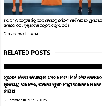
ହକି ଟିମ୍‌ର ଗେରୁଆ ଜର୍ସିକୁ ନେଇ ସଂସଦରୁ ମୈଦାନ ଯାଏଁ ରାଜନୀତି; ପ୍ରିୟଙ୍କାଙ୍କ
ସମାଲୋଚନା, ସ୍ପଷ୍ଟୀକରଣ ରଖିଲେ ଦିଲ୍ଲୀପ ତିର୍କୀ
July 30, 2026 | 7:08 PM
RELATED POSTS
ଗୁଜରାଟ ବିଜେପି ବିଧାୟକ ଦଳ ନେତା ନିର୍ବାଚିତ ହେଲେ
ଭୂପେନ୍ଦ୍ର ପଟେଲ, ୧୨ରେ ମୁଖ୍ୟମନ୍ତ୍ରୀ ଭାବେ ନେବେ
ଶପଥ
December 10, 2022 | 2:00 PM