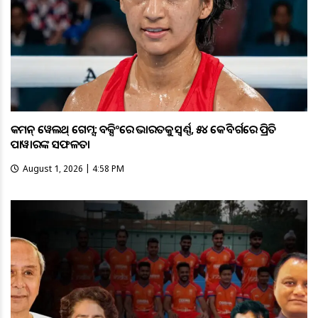
କମନ୍ ୱେଲଥ୍ ଗେମ୍ସ: ବକ୍ସିଂରେ ଭାରତକୁ ସ୍ବର୍ଣ୍ଣ, ୫୪ କେଜି ବର୍ଗରେ ପ୍ରିତି
ପାୱାରଙ୍କ ସଫଳତା
August 1, 2026 | 4:58 PM