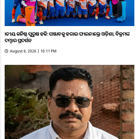
ଜାତୀୟ କନିଷ୍ଠ ପୁରୁଷ ହକି: ପଞ୍ଜାବକୁ ହରାଇ ଫାଇନାଲ୍ରେ ଓଡ଼ିଶା, ବିକ୍ରମଙ୍କ
ଦମ୍ଦାର ପ୍ରଦର୍ଶନ
August 6, 2026 | 10:11 PM