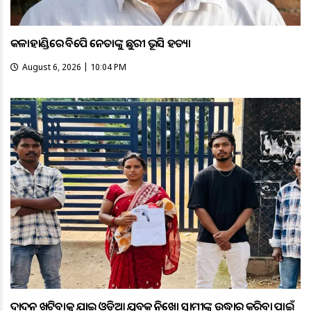
କଳାହାଣ୍ଡିରେ ବିଜେପି ନେତାଙ୍କୁ ଛୁରୀ ଭୂସି ହତ୍ୟା
August 6, 2026 | 10:04 PM
ଦାଦନ ଖଟିବାକୁ ଯାଇ ଓଡ଼ିଆ ଯୁବକ ନିଖୋଜ ସ୍ବାମୀଙ୍କୁ ଉଦ୍ଧାର କରିବା ପାଇଁ