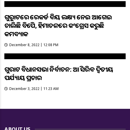
ଗୁଜୁରାଟରେ ରେକର୍ଡ ବିଜୟ ଲକ୍ଷ୍ୟ ନେଇ ଆଗେଇ
ଚାଲିଛି ବିଜେପି, ହିମାଚଳରେ କଂଗ୍ରେସ କରୁଛି
କମବ୍ୟାକ
December 8, 2022 | 12:08 PM
ଗୁଜରାଟ ବିଧାନସଭା ନିର୍ବାଚନ: ଆଜି ସରିବ ଦ୍ବିତୀୟ
ପର୍ଯ୍ୟାୟ ପ୍ରଚାର
December 3, 2022 | 11:23 AM
ABOUT US