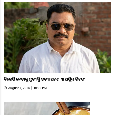
ବିଜେପି ନେତାଙ୍କୁ ଛୁରୀ ଭୁସି ହତ୍ୟା ଘଟଣା ୩ ଅଭିଯୁକ୍ତ ଗିରଫ
August 7, 2026 | 10:00 PM