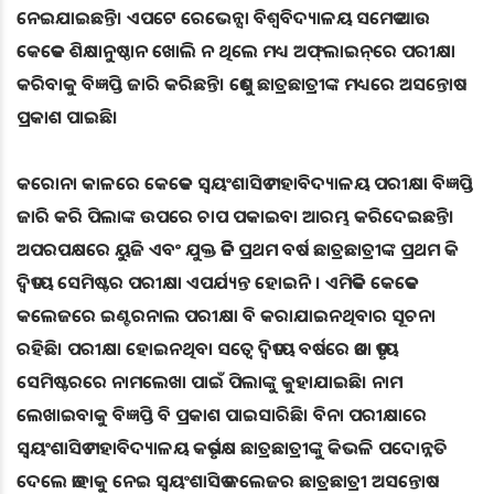
ନେଇଯାଇଛନ୍ତି। ଏପଟେ ରେଭେନ୍ସା ବିଶ୍ବବିଦ୍ୟାଳୟ ସମେତ ଆଉ
କେତେକ ଶିକ୍ଷାନୁଷ୍ଠାନ ଖୋଲି ନ ଥିଲେ ମଧ୍ୟ ଅଫ୍‌ଲାଇନ୍‌ରେ ପରୀକ୍ଷା
କରିବାକୁ ବିଜ୍ଞପ୍ତି ଜାରି କରିଛନ୍ତି। ତେଣୁ ଛାତ୍ରଛାତ୍ରୀଙ୍କ ମଧ୍ୟରେ ଅସନ୍ତୋଷ
ପ୍ରକାଶ ପାଇଛି।
କରୋନା କାଳରେ କେତେକ ସ୍ବୟଂଶାସିତ ମହାବିଦ୍ୟାଳୟ ପରୀକ୍ଷା ବିଜ୍ଞପ୍ତି
ଜାରି କରି ପିଲାଙ୍କ ଉପରେ ଚାପ ପକାଇବା ଆରମ୍ଭ କରିଦେଇଛନ୍ତି।
ଅପରପକ୍ଷରେ ୟୁଜି ଏବଂ ଯୁକ୍ତ ତିନି ପ୍ରଥମ ବର୍ଷ ଛାତ୍ରଛାତ୍ରୀଙ୍କ ପ୍ରଥମ କି
ଦ୍ବିତୀୟ ସେମିଷ୍ଟର ପରୀକ୍ଷା ଏପର୍ଯ୍ୟନ୍ତ ହୋଇନି । ଏମିତିକି କେତେକ
କଲେଜରେ ଇଣ୍ଟରନାଲ ପରୀକ୍ଷା ବି କରାଯାଇନଥିବାର ସୂଚନା
ରହିଛି। ପରୀକ୍ଷା ହୋଇନଥିବା ସତ୍ବେ ଦ୍ବିତୀୟ ବର୍ଷରେ ତଥା ତୃତୀୟ
ସେମିଷ୍ଟରରେ ନାମ‌ଲେଖ‌ା ପାଇଁ ପିଲାଙ୍କୁ କୁହାଯାଇଛି। ନାମ
ଲେଖାଇବାକୁ ବିଜ୍ଞପ୍ତି ବି ପ୍ରକାଶ ପାଇସାରିଛି। ବିନା ପରୀକ୍ଷାରେ
ସ୍ବୟଂଶାସିତ ମହାବିଦ୍ୟାଳୟ କର୍ତୃପକ୍ଷ ଛାତ୍ରଛାତ୍ରୀଙ୍କୁ କିଭଳି ପଦୋନ୍ନତି
ଦେଲେ ତାହାକୁ ନେଇ ସ୍ବୟଂଶାସିତ କଲେଜର ଛାତ୍ରଛାତ୍ରୀ ଅସନ୍ତୋଷ