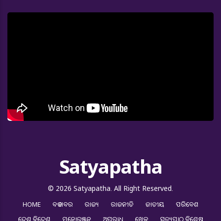
Satyapatha
© 2026 Satyapatha. All Right Reserved.
HOME
ବଡ ଖବର
ରାଜ୍ୟ
ରାଜନୀତି
ଜାତୀୟ
ପରିବେଶ
ଦେଶ ବିଦେଶ
ମନୋରଞ୍ଜନ
ଅପରାଧ
ଖେଳ
ସତ୍ୟପାଠ ବିଶେଷ