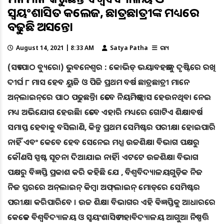
ସ୍ବୟଂଶାସିତ କଲେଜ, ଛାତ୍ରଛାତ୍ରୀଙ୍କ ମଧ୍ୟରେ
ବଢୁଛି ଅସନ୍ତୋଷ
August 14, 2021 | 8:33 AM
Satya Patha
ରାଜ୍ୟ
(ସତ୍ୟପାଠ ବ୍ୟୁରୋ) ଭୁବନେଶ୍ୱର : କୋଭିଡ୍ ଭୟାବହତାକୁ ଦୃଷ୍ଟିରେ ରଖି
ଦୀର୍ଘ ୮ ମାସ ହେବ ୟୁଜି ଓ ପିଜି ପ୍ରଥମ ବର୍ଷ ଛାତ୍ରଛାତ୍ରୀ ମାନେ
ଅନ୍‌ଲାଇନ୍‌ରେ ପାଠ ପଢୁଛନ୍ତି। ତେବେ ନିୟମିତ କ୍ଲାସ ହେଉନଥିବା ନେଇ
ମଧ୍ୟ ଅଭିଯୋଗ ହେଉଛି। ତେବେ ଏହାରି ମଧ୍ୟରେ ଗୋଟିଏ ଶିକ୍ଷାବର୍ଷ
ସମାପ୍ତ ହେବାକୁ ବସିଲାଣି, କିନ୍ତୁ ପ୍ରଥମ ସେମିଷ୍ଟର ପରୀକ୍ଷା ହୋଇପାରି
ନାହିଁ ଏବଂ କେବେ ହେବ ସେନେଇ ମଧ୍ଯ ଉଚ୍ଚଶିକ୍ଷା ବିଭାଗ ପକ୍ଷରୁ
କୌଣସି ସ୍ପଷ୍ଟ ସୂଚନା ଦିଆଯାଇ ନାହିଁ। ଏଟଟେ ଉଚ୍ଚଶିକ୍ଷା ବିଭାଗ
ପକ୍ଷରୁ ବିଜ୍ଞପ୍ତି ପ୍ରକାଶ କରି କହିଛି ଯେ , ବିଶ୍ବବିଦ୍ୟାଳୟଗୁଡ଼ିକ ନିଜ
ନିଜ ସ୍ତରରେ ଅନ୍‌ଲାଇନ୍‌ କିମ୍ବା ଅଫ୍‌ଲାଇନ୍‌ ମୋଡ୍‌ରେ ସେମିଷ୍ଟର
ପରୀକ୍ଷା କରିପାରିବେ । ଉଚ୍ଚ ଶିକ୍ଷା ବିଭାଗର ଏହି ଵିଜ୍ଞପ୍ତିକୁ ଆଧାରରେ
କେତେକ ବିଶ୍ବବିଦ୍ୟାଳୟ ଓ ସ୍ବୟଂଶାସିତ ମହାବିଦ୍ୟାଳୟ ଆଗୁଆ ନିଷ୍ପତ୍ତି