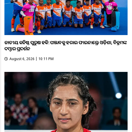
ଜାତୀୟ କନିଷ୍ଠ ପୁରୁଷ ହକି: ପଞ୍ଜାବକୁ ହରାଇ ଫାଇନାଲ୍ରେ ଓଡ଼ିଶା, ବିକ୍ରମଙ୍କ
ଦମ୍ଦାର ପ୍ରଦର୍ଶନ
August 6, 2026 | 10:11 PM