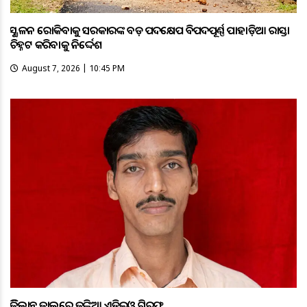
ଭୂସ୍ଖଳନ ରୋକିବାକୁ ସରକାରଙ୍କ ବଡ଼ ପଦକ୍ଷେପ ବିପଦପୂର୍ଣ୍ଣ ପାହାଡ଼ିଆ ରାସ୍ତା
ଚିହ୍ନଟ କରିବାକୁ ନିର୍ଦ୍ଦେଶ
August 7, 2026 | 10:45 PM
ଭିଜିଲାନ୍ସ ଜାଲରେ ଜଙ୍କିଆ ଏଡିଇଓ ଗିରଫ