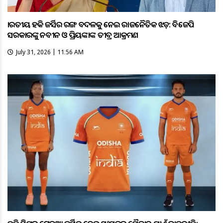
ଭାରତୀୟ ହକି ଜର୍ସିର ରଙ୍ଗ ବଦଳକୁ ନେଇ ରାଜନୈତିକ ଝଡ଼: ବିଜେପି
ସରକାରଙ୍କୁ ନବୀନ ଓ ପ୍ରିୟଙ୍କାଙ୍କ ତୀବ୍ର ଆକ୍ରମଣ
July 31, 2026 | 11:56 AM