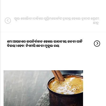
ସ୍କୁଲ ଖୋଲିବା ଦାବିରେ ସୁପ୍ରିମକୋର୍ଟଙ୍କ ଦ୍ଵାରସ୍ଥ ହେଲେ ଦ୍ୱାଦଶ ଶ୍ରେଣୀ
ଛାତ୍ର
ମୋ ଆସନରେ ଉପନିର୍ବାଚନ ହେଲେ ଭାରତୀୟ ଜନତା ପାର୍ଟି
ବିଜୟୀ ହେବ: ଟିଏମସି ନେତା ମୁକୁଲ ରୟ