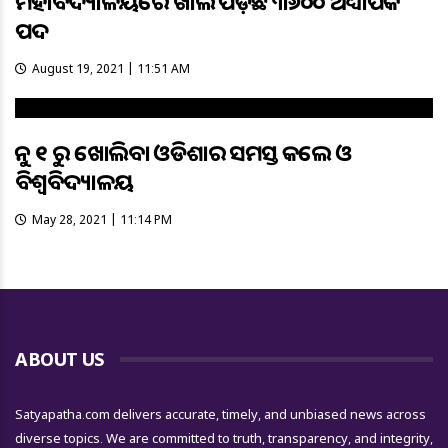
ମହାବିଦ୍ୟାଳୟରେ ଖାଲି ପଡ଼ିଛି ୩୬୦୦ ଅଧ୍ୟାପକ
ପଦ
August 19, 2021 | 11:51 AM
ଜୁନ ୧ ରୁ ଖୋଲିବା ଓଡିଶାର ସମସ୍ତ କଲେଜ ଓ
ବିଶ୍ୱବିଦ୍ୟାଳୟ
May 28, 2021 | 11:14 PM
ABOUT US
Satyapatha.com delivers accurate, timely, and unbiased news across
diverse topics. We are committed to truth, transparency, and integrity,