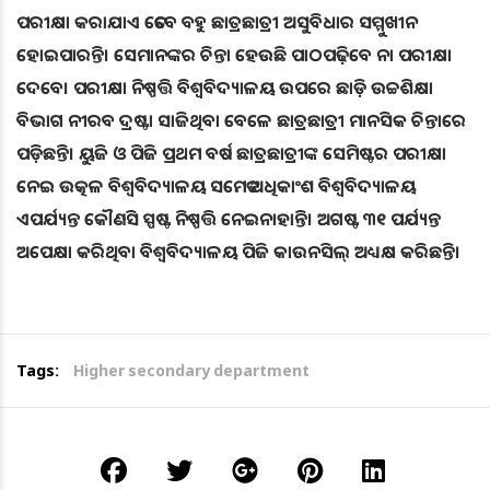
ପରୀକ୍ଷା କରାଯାଏ ‌ତେବେ ବହୁ ଛାତ୍ରଛାତ୍ରୀ ଅସୁବିଧାର ସମ୍ମୁଖୀନ
ହୋଇପାରନ୍ତି। ସେମାନଙ୍କର ଚିନ୍ତା ହେଉଛି ପାଠପଢ଼ିବେ ନା ପରୀକ୍ଷା
ଦେବେ। ପରୀକ୍ଷା ନିଷ୍ପତ୍ତି ବିଶ୍ବବିଦ୍ୟାଳୟ ଉପରେ ଛାଡ଼ି ଉଚ୍ଚଶିକ୍ଷା
ବିଭାଗ ନୀରବ ଦ୍ରଷ୍ଟା ସାଜିଥିବା ବେଳେ ଛାତ୍ରଛାତ୍ରୀ ମାନସିକ ଚିନ୍ତାରେ
ପଡ଼ିଛନ୍ତି। ୟୁଜି ଓ ପିଜି ପ୍ରଥମ ବର୍ଷ ଛାତ୍ରଛାତ୍ରୀଙ୍କ ସେମିଷ୍ଟର ପରୀକ୍ଷା
ନେଇ ଉତ୍କଳ ବିଶ୍ୱବିଦ୍ୟାଳୟ ସମେତ ଅଧିକାଂଶ ବିଶ୍ବବିଦ୍ୟାଳୟ
ଏପର୍ଯ୍ୟନ୍ତ କୌଣସି ସ୍ପଷ୍ଟ ନିଷ୍ପତ୍ତି ନେଇନାହାନ୍ତି। ଅଗଷ୍ଟ ୩୧ ପର୍ଯ୍ୟନ୍ତ
ଅପେକ୍ଷା କରିଥିବା ବିଶ୍ବବିଦ୍ୟାଳୟ ପିଜି କାଉନସିଲ୍‌ ଅଧ୍ୟକ୍ଷ କରିଛନ୍ତି।
Tags:
Higher secondary department