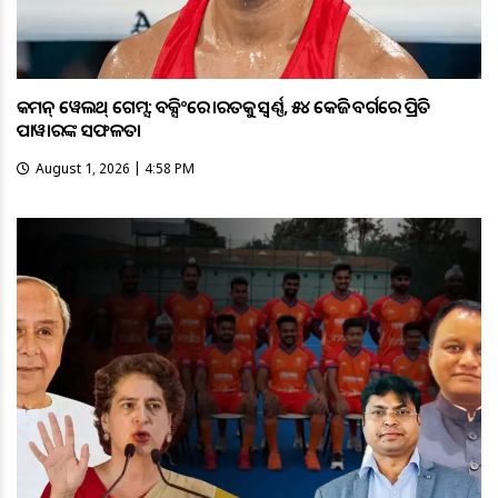
କମନ୍ ୱେଲଥ୍ ଗେମ୍ସ: ବକ୍ସିଂରେ ଭାରତକୁ ସ୍ବର୍ଣ୍ଣ, ୫୪ କେଜି ବର୍ଗରେ ପ୍ରିତି
ପାୱାରଙ୍କ ସଫଳତା
August 1, 2026 | 4:58 PM