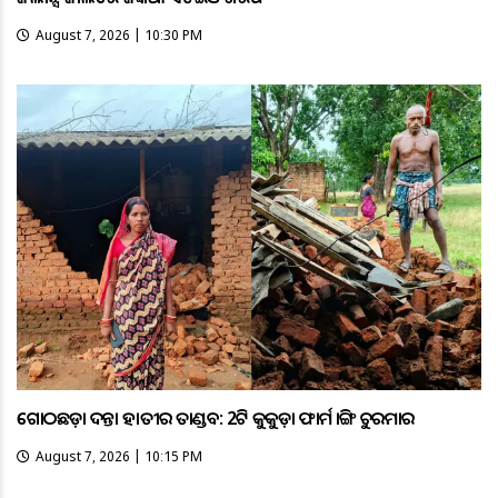
August 7, 2026 | 10:30 PM
ଗୋଠଛଡ଼ା ଦନ୍ତା ହାତୀର ତାଣ୍ଡବ: 2ଟି କୁକୁଡ଼ା ଫାର୍ମ ଭାଙ୍ଗି ଚୁରମାର
August 7, 2026 | 10:15 PM