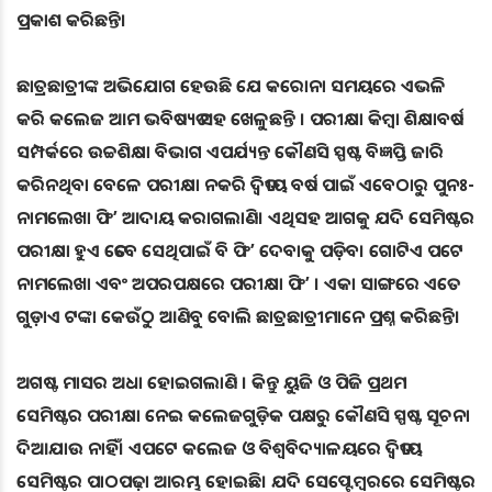
ପ୍ରକାଶ କରିଛନ୍ତି।
ଛାତ୍ରଛାତ୍ରୀଙ୍କ ଅଭିଯୋଗ ହେଉଛି ଯେ କରୋନା ସମୟରେ ଏଭଳି
କରି କଲେଜ ଆମ ଭବିଷ୍ୟତ ସହ ଖେଳୁଛନ୍ତି । ପରୀକ୍ଷା କିମ୍ବା ଶିକ୍ଷାବର୍ଷ
ସମ୍ପର୍କରେ ଉଚ୍ଚଶିକ୍ଷା ବିଭାଗ ଏପର୍ଯ୍ୟନ୍ତ କୌଣସି ସ୍ପଷ୍ଟ ବିଜ୍ଞପ୍ତି ଜାରି
କରିନଥିବା ବେଳେ ପରୀକ୍ଷା ନକରି ଦ୍ବିତୀୟ ବର୍ଷ ପାଇଁ ଏବେଠାରୁ ପୁନଃ-
ନାମଲେଖା ଫି’ ଆଦାୟ କରାଗଲାଣି। ଏଥିସହ ଆଗକୁ ଯଦି ସେମିଷ୍ଟର
ପରୀକ୍ଷା ହୁଏ ‌ତେବେ ସେଥିପାଇଁ ବି ଫି’ ଦେବାକୁ ପଡ଼ିବ। ଗୋଟିଏ ପଟେ
ନାମଲେଖା ଏବଂ ଅପରପକ୍ଷରେ ପରୀକ୍ଷା ଫି’ । ଏକା ସାଙ୍ଗରେ ଏତେ
ଗୁଡ଼ାଏ ଟଙ୍କା କେଉଁଠୁ ଆଣିବୁ ବୋଲି ଛାତ୍ରଛାତ୍ରୀମାନେ ପ୍ରଶ୍ନ କରିଛନ୍ତି।
ଅଗଷ୍ଟ ମାସର ଅଧା ହୋଇଗଲାଣି । କିନ୍ତୁ ୟୁଜି ଓ ପିଜି ପ୍ରଥମ
ସେମିଷ୍ଟର ପରୀକ୍ଷା ନେଇ କଲେଜଗୁଡ଼ିକ ପକ୍ଷରୁ କୌଣସି ସ୍ପଷ୍ଟ ସୂଚନା
ଦିଆଯାଉ ନାହିଁ। ଏପଟେ କଲେଜ ଓ ବିଶ୍ବବିଦ୍ୟାଳୟରେ ଦ୍ବିତୀୟ
ସେମିଷ୍ଟର ପାଠପଢ଼ା ଆରମ୍ଭ ହୋଇଛି। ଯଦି ସେପ୍ଟେମ୍ବରରେ ସେମିଷ୍ଟର