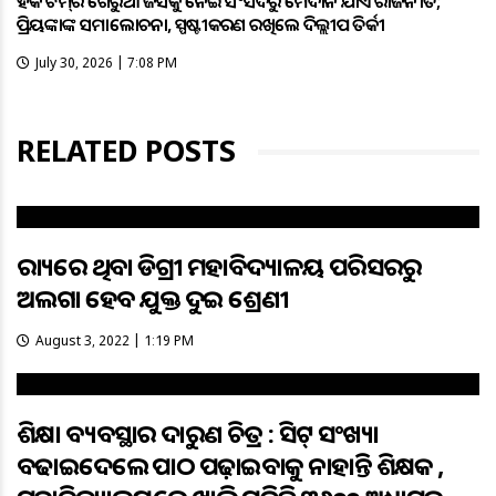
ହକି ଟିମ୍‌ର ଗେରୁଆ ଜର୍ସିକୁ ନେଇ ସଂସଦରୁ ମୈଦାନ ଯାଏଁ ରାଜନୀତି;
ପ୍ରିୟଙ୍କାଙ୍କ ସମାଲୋଚନା, ସ୍ପଷ୍ଟୀକରଣ ରଖିଲେ ଦିଲ୍ଲୀପ ତିର୍କୀ
July 30, 2026 | 7:08 PM
RELATED POSTS
ରାଜ୍ୟରେ ଥିବା ଡିଗ୍ରୀ ମହାବିଦ୍ୟାଳୟ ପରିସରରୁ
ଅଲଗା ହେବ ଯୁକ୍ତ ଦୁଇ ଶ୍ରେଣୀ
August 3, 2022 | 1:19 PM
ଶିକ୍ଷା ବ୍ୟବସ୍ଥାର ଦାରୁଣ ଚିତ୍ର : ସିଟ୍ ସଂଖ୍ୟା
ବଢାଇଦେଲେ ପାଠ ପଢ଼ାଇବାକୁ ନାହାନ୍ତି ଶିକ୍ଷକ ,