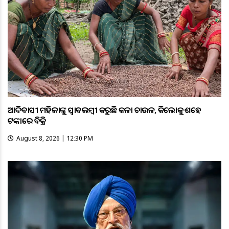
ଆଦିବାସୀ ମହିଳାଙ୍କୁ ସ୍ଵାବଲମ୍ଵୀ କରୁଛି କଳା ଚାଉଳ, କିଲୋକୁ ଶହେ
ଟଙ୍କାରେ ବିକ୍ରି
August 8, 2026 | 12:30 PM