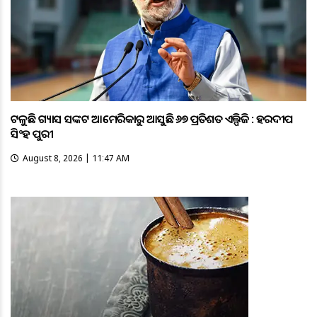
ଟଳୁଛି ଗ୍ୟାସ ସଙ୍କଟ ଆମେରିକାରୁ ଆସୁଛି ୬୭ ପ୍ରତିଶତ ଏଲ୍ପିଜି : ହରଦୀପ
ସିଂହ ପୁରୀ
August 8, 2026 | 11:47 AM