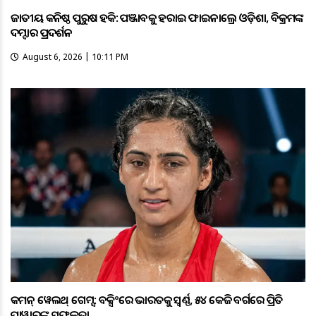
ଜାତୀୟ କନିଷ୍ଠ ପୁରୁଷ ହକି: ପଞ୍ଜାବକୁ ହରାଇ ଫାଇନାଲ୍ରେ ଓଡ଼ିଶା, ବିକ୍ରମଙ୍କ
ଦମ୍ଦାର ପ୍ରଦର୍ଶନ
August 6, 2026 | 10:11 PM
କମନ୍ ୱେଲଥ୍ ଗେମ୍ସ: ବକ୍ସିଂରେ ଭାରତକୁ ସ୍ବର୍ଣ୍ଣ, ୫୪ କେଜି ବର୍ଗରେ ପ୍ରିତି
ପାୱାରଙ୍କ ସଫଳତା