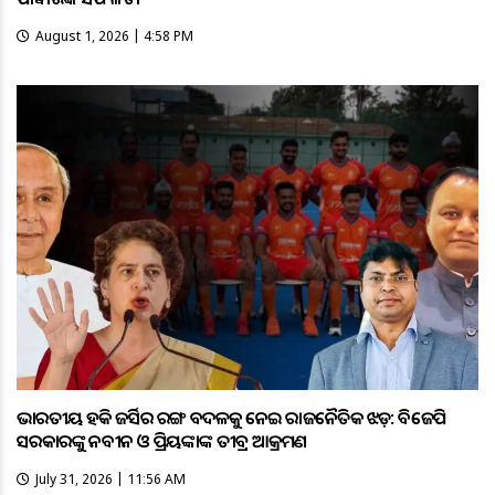
August 1, 2026 | 4:58 PM
ଭାରତୀୟ ହକି ଜର୍ସିର ରଙ୍ଗ ବଦଳକୁ ନେଇ ରାଜନୈତିକ ଝଡ଼: ବିଜେପି
ସରକାରଙ୍କୁ ନବୀନ ଓ ପ୍ରିୟଙ୍କାଙ୍କ ତୀବ୍ର ଆକ୍ରମଣ
July 31, 2026 | 11:56 AM