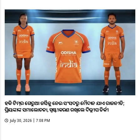
ହକି ଟିମ୍‌ର ଗେରୁଆ ଜର୍ସିକୁ ନେଇ ସଂସଦରୁ ମୈଦାନ ଯାଏଁ ରାଜନୀତି;
ପ୍ରିୟଙ୍କାଙ୍କ ସମାଲୋଚନା, ସ୍ପଷ୍ଟୀକରଣ ରଖିଲେ ଦିଲ୍ଲୀପ ତିର୍କୀ
July 30, 2026 | 7:08 PM