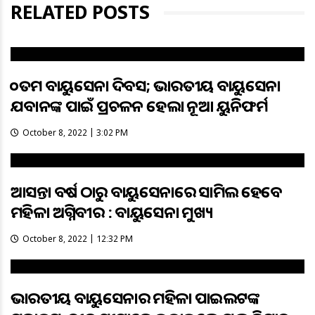
RELATED POSTS
୯୦ତମ ବାୟୁସେନା ଦିବସ; ଭାରତୀୟ ବାୟୁସେନା
ଯବାନଙ୍କ ପାଇଁ ପ୍ରଚଳନ ହେଲା ନୂଆ ୟୁନିଫର୍ମ
October 8, 2022 | 3:02 PM
ଆସନ୍ତା ବର୍ଷ ଠାରୁ ବାୟୁସେନାରେ ସାମିଲ ହେବେ
ମହିଳା ଅଗ୍ନିବୀର : ବାୟୁସେନା ମୁଖ୍ୟ
October 8, 2022 | 12:32 PM
ଭାରତୀୟ ବାୟୁସେନାର ମହିଳା ପାଇଲଟଙ୍କ