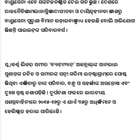
ବାୟୁସେନା ଏବେ ସଙ୍କଟଜନକ ସ୍ଥିତି ଦେଇ ଗତି କରୁଛି । ଦେଶରେ
ରାଜନୈତିକ-ଅମଲାତାନ୍ତ୍ରିକ ଉଦାସୀନତା ଓ ଦାୟିତ୍ୱହୀନତା କାରଣରୁ
ବାୟୁସେନା ପୁରୁଣା ବିମାନ ଉଡ଼ାଇବାକୁ ବାଧ୍ୟ ହେଉଛି ବୋଲି ଅଭିଯୋଗ
କରିଛନ୍ତି ପାଇଲଟ୍‌ଙ୍କ ପରିବାରବର୍ଗ ।
ସ୍କ୍ଵାଡର୍ଣ୍ଣ ଲିଡର୍‌ ସମୀର ‘ବ୍ୟାଟ୍‌ମ୍ୟାନ୍‌’ ଆବ୍ରୋଲ୍‌ଙ୍କ ସାନଭାଇ
ସୁଶାନ୍ତଙ୍କ ରଚିତ ଓ ସମୀରଙ୍କ ପତ୍ନୀ ଗରିମା ଇନ୍‌ଷ୍ଟାଗ୍ରାମ୍‌ରେ ପୋଷ୍ଟ
କରିଥିବା ଏକ କବିତାରୁ ତାଙ୍କ ପରିବାର, ବନ୍ଧୁ ଓ ସହକର୍ମୀଙ୍କ ଅସନ୍ତୋଷ ଏବଂ
ଦୁଃଖ ସ୍ପଷ୍ଟ ଜଣାପଡ଼ିଛି । ଦୁର୍ଘଟଣା ଫଳରେ ଭାରତୀୟ
ସଶସ୍ତ୍ରବାହିନୀରେ ୨୦୧୫-୧୬ରୁ ଏ ଯାଏଁ ୩୫ରୁ ଅଧିକ ବିମାନ ଓ
ହେଲିକପ୍ଟର୍‌ ହରାଇ ସାରିଲାଣି ।