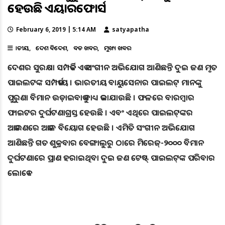
ହେଉଛି ଏୟାରଫୋର୍ସ
February 6, 2019 | 5:14 AM
satyapatha
ଜାତୀୟ
ଦେଶ ବିଦେଶ
ବଡ ଖବର
ମୁଖ୍ୟ ଖବର
ଦେଶର ସୁରକ୍ଷା ସମ୍ପର୍କିତ ଏକ ସଂଗୀନ ଅଭିଯୋଗ ଆଣିଛନ୍ତି ଦୁଇ ଜଣ ମୃତ
ପାଇଲଟଙ୍କ ସମ୍ପର୍କୀୟ । ଭାରତୀୟ ବାୟୁସେନାର ପାଇଲଟ୍‌ ମାନଙ୍କୁ
ପୁରୁଣା ବିମାନ ଉଡ଼ାଇବାକୁ ବାଧ୍ୟ କରାଯାଉଛି । ଫଳରେ ବାରମ୍ବାର
ଫାଇଟର ଦୁର୍ଘଟଣାଗ୍ରସ୍ତ ହେଉଛି । ଏବଂ ଏଥିରେ ପାଇଲଟ୍‌ଙ୍କର
ଅକାରଣରେ ଅକାଳ ବିୟୋଗ ହେଉଛି । ଏମିତି ସଂଗୀନ ଅଭିଯୋଗ
ଆଣିଛନ୍ତି ଗତ ଶୁକ୍ରବାର ବେଙ୍ଗାଲୁରୁ ଠାରେ ମିରେଜ୍‌-୨୦୦୦ ବିମାନ
ଦୁର୍ଘଟଣାରେ ପ୍ରାଣ ହରାଇଥିବା ଦୁଇ ଜଣ ଟେଷ୍ଟ୍‌ ପାଇଲଟ୍‌ଙ୍କ ପରିବାର
ଲୋକେ ।