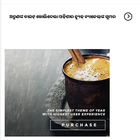
ଅରୁଣଙ୍କ ବାଇଟ୍‌ ଖୋଲିଦେଲା ଓଡ଼ିଶାର ନ୍ୟୁଜ୍‌ ଚ୍ୟାନେଲ୍‌ଙ୍କ ଗୁମର