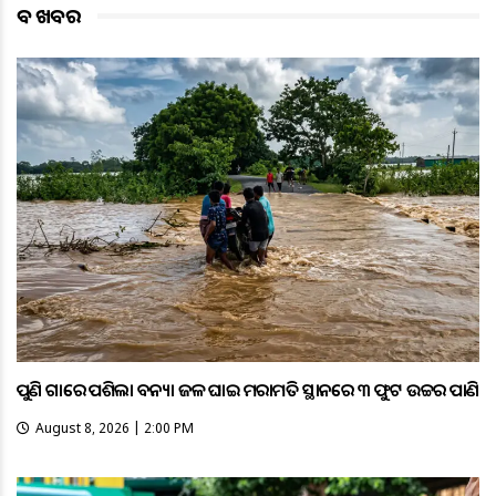
ବଡ ଖବର
ପୁଣି ଗାଁରେ ପଶିଲା ବନ୍ୟା ଜଳ ଘାଇ ମରାମତି ସ୍ଥାନରେ ୩ ଫୁଟ ଉଚ୍ଚର ପାଣି
August 8, 2026 | 2:00 PM