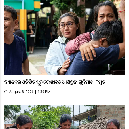
ବ୍ୟାଙ୍କକର ପ୍ରତିଷ୍ଠିତ ସ୍କୁଲରେ ଛାତ୍ରର ଆଖିବୁଜା ଗୁଳିମାଡ଼: ୮ ମୃତ
August 8, 2026 | 1:30 PM