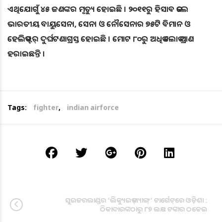
ଏଥିଯୋଗୁଁ ୪୫ ଜଣଙ୍କର ମୃତ୍ୟୁ ହୋଇଛି । ୨୦୧୧ରୁ ହିସାବ କଲେ
ଭାରତୀୟ ବାୟୁସେନା, ସେନା ଓ ନୌସେନାର ୭୫ଟି ବିମାନ ଓ
ହେଲିକପ୍ଟର୍‌ ଦୁର୍ଘଟଣାଗ୍ରସ୍ତ ହୋଇଛି । ମୋଟ ୮୦ରୁ ଅଧିକ ଲୋକ ପ୍ରାଣ
ହରାଇଛନ୍ତି ।
Tags:
fighter
,
indian airforce
ସୁଇଜରଲାଣ୍ଡର ‘ଲିକ୍ୟୁଇଡ୍‌ ଗ୍ୟାଙ୍ଗ୍‌’ ଟାର୍ଗେଟ୍‌ରେ ଓଡ଼ିଶା :
ଠିକାଦାରଙ୍କଠାରୁ ୮୭ ଲକ୍ଷ ଟଙ୍କାର ଠକେଇ