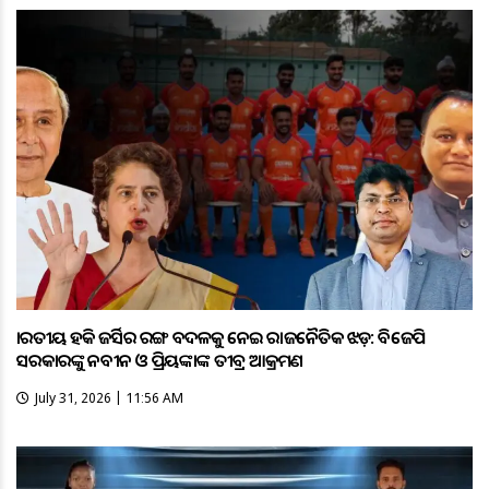
ଭାରତୀୟ ହକି ଜର୍ସିର ରଙ୍ଗ ବଦଳକୁ ନେଇ ରାଜନୈତିକ ଝଡ଼: ବିଜେପି
ସରକାରଙ୍କୁ ନବୀନ ଓ ପ୍ରିୟଙ୍କାଙ୍କ ତୀବ୍ର ଆକ୍ରମଣ
July 31, 2026 | 11:56 AM