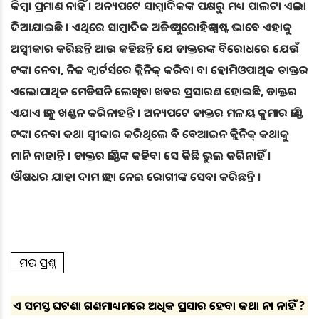
କିମ୍ବା ପ୍ରମାଣ ନାହିଁ । ଅନ୍ୟପଟେ ସାମ୍ବାଦିକଙ୍କ ପକ୍ଷରୁ ମଧ୍ୟ ପାଲଟା ଏତଲା
ଦିଆଯାଇଛି । ଏଥିରେ ସାମ୍ବାଦିକ ଅଜିତ ପୁରୋହିତ ସ୍ପଷ୍ଟ ଭାବେ ଏହାକୁ
ଅସ୍ବୀକାର କରିଛନ୍ତି ଆଉ କହିଛନ୍ତି ଯେ ଡାକ୍ତରଙ୍କ ବିରୋଧରେ ଯେଉଁ
ଟଙ୍କା ନେବା, ନିଜ କ୍ବାର୍ଟର୍ସରେ କ୍ଲିନିକ୍ କରିବା ବା ହୋମିଓପାଥିକ ଡାକ୍ତର
ଏଲୋପାଥିକ ମେଡିସନି ଲେଖିବା ଖବର ପ୍ରସାରଣ ହୋଇଛି, ଡାକ୍ତର
ଏଯାଏ ତାକୁ ଖଣ୍ଡନ କରିନାହନ୍ତି । ଅନ୍ୟପଟେ ଡାକ୍ତର ମଳୟ କୁମାର ତାଣ୍ଡି
ଟଙ୍କା ନେବା କଥା ସ୍ବୀକାର କରିଥିଲେ ବି ବେଆଇନ କ୍ଲିନିକ୍‌ କଥାକୁ
ମାନି ନାହାନ୍ତି । ଡାକ୍ତର ତାଣ୍ଡିଙ୍କ କହିବା ସେ କିଛି ଭୁଲ କରିନାହିଁ ।
ଔଷଧର ଯାହା ଦାମ ତାହା ନେଇ ରୋଗୀଙ୍କ ସେବା କରିଛନ୍ତି ।
ଆମର ପ୍ରଶ୍ନ
ଏ ସମସ୍ତ ଘଟଣା ଗଣମାଧ୍ୟମରେ ଅଧିକ ପ୍ରସାର ହେବା କଥା ନା ନାହିଁ ?