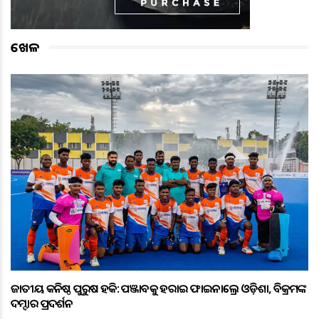
ଖେଳ
ଜାତୀୟ କନିଷ୍ଠ ପୁରୁଷ ହକି: ପଞ୍ଜାବକୁ ହରାଇ ଫାଇନାଲ୍ରେ ଓଡ଼ିଶା, ବିକ୍ରମଙ୍କ
ଦମ୍ଦାର ପ୍ରଦର୍ଶନ