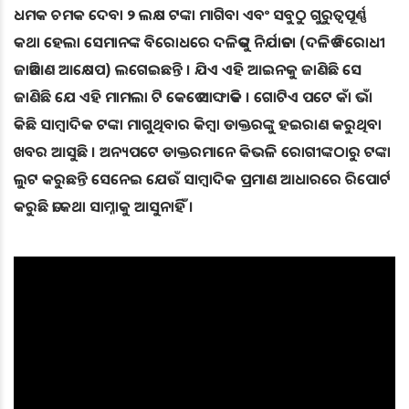
ଧମକ ଚମକ ଦେବା ୨ ଲକ୍ଷ ଟଙ୍କା ମାଗିବା ଏବଂ ସବୁଠୁ ଗୁରୁତ୍ବପୂର୍ଣ୍ଣ
କଥା ହେଲା ସେମାନଙ୍କ ବିରୋଧରେ ଦଳିତଙ୍କୁ ନିର୍ଯାତନା (ଦଳିତ ବିରୋଧୀ
ଜାତିଆଣ ଆକ୍ଷେପ) ଲଗେଇଛନ୍ତି । ଯିଏ ଏହି ଆଇନକୁ ଜାଣିଛି ସେ
ଜାଣିଛି ଯେ ଏହି ମାମଲା ଟି କେତେ ସାଙ୍ଘାତିକ । ଗୋଟିଏ ପଟେ କାଁ ଭାଁ
କିଛି ସାମ୍ବାଦିକ ଟଙ୍କା ମାଗୁଥିବାର କିମ୍ବା ଡାକ୍ତରଙ୍କୁ ହଇରାଣ କରୁଥିବା
ଖବର ଆସୁଛି । ଅନ୍ୟପଟେ ଡାକ୍ତରମାନେ କିଭଳି ରୋଗୀଙ୍କଠାରୁ ଟଙ୍କା
ଲୁଟ କରୁଛନ୍ତି ସେନେଇ ଯେଉଁ ସାମ୍ବାଦିକ ପ୍ରମାଣ ଆଧାରରେ ରିପୋର୍ଟ
କରୁଛି ତା କଥା ସାମ୍ନାକୁ ଆସୁନାହିଁ ।