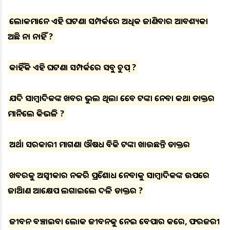
ଲୋକମାନେ ଏହି ଘଟଣା ସମ୍ପର୍କରେ ଅଧିକ ଜାଣିବାର ଆବଶ୍ୟକତା
ଅଛି ନା ନାହିଁ ?
କାହିଁକି ଏହି ଘଟଣା ସମ୍ପର୍କରେ ସବୁ ଚୁପ୍ ?
ଯଦି ସାମ୍ବାଦିକଙ୍କ ଖବର ଭୁଲ ଥିଲା ତେବେ ଟଙ୍କା ନେବା କଥା ଡାକ୍ତର
ମାନିଲେ କିଭଳି ?
ଅର୍ଥାତ ସରକାରୀ ମାଗଣା ଔଷଧ ବିକି ଟଙ୍କା ଖାଉଛନ୍ତି ଡାକ୍ତର
ଖବରକୁ ଅସ୍ବୀକାର ନକରି ପ୍ରତିଶୋଧ ନେବାକୁ ସାମ୍ବାଦିକଙ୍କ ଉପରେ
ଜାତିଆଣ ଆକ୍ଷେପ ଲଗାଇଲେ ଦଳିତ ଡାକ୍ତର ?
ଜୀବନ ବଞ୍ଚାଇବା ଲୋକ ଜୀବନକୁ ନେଇ ବେପାର କରେ, ଫରଜରୀ