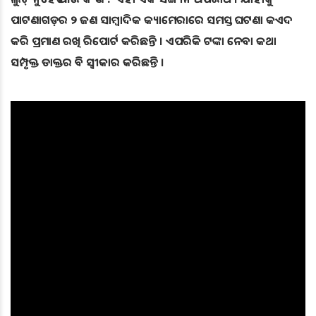
ପାଟଣାଗଡ଼ର ୨ ଜଣ ସାମ୍ବାଦିକ କ୍ୟାମେରାରେ ସମସ୍ତ ଘଟଣା କଏଦ
କରି ପ୍ରମାଣ ରଖି ରିପୋର୍ଟ କରିଛନ୍ତି । ଏପରିକି ଟଙ୍କା ନେବା କଥା
ସମ୍ପୃକ୍ତ ଡାକ୍ତର ବି ସ୍ବୀକାର କରିଛନ୍ତି ।