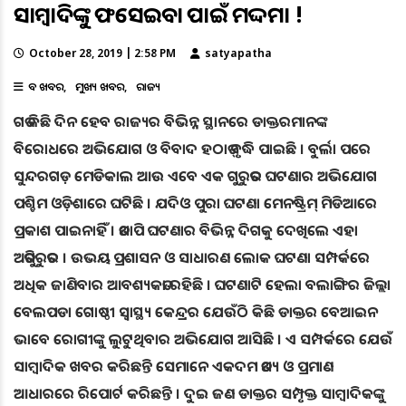
ସାମ୍ବାଦିକଙ୍କୁ ଫସେଇବା ପାଇଁ ମକଦ୍ଦମା !
October 28, 2019 | 2:58 PM
satyapatha
ବଡ ଖବର
ମୁଖ୍ୟ ଖବର
ରାଜ୍ୟ
ଗତ କିଛି ଦିନ ହେବ ରାଜ୍ୟର ବିଭିନ୍ନ ସ୍ଥାନରେ ଡାକ୍ତରମାନଙ୍କ
ବିରୋଧରେ ଅଭିଯୋଗ ଓ ବିବାଦ ହଠାତ୍ ବୃଦ୍ଧି ପାଇଛି । ବୁର୍ଲା ପରେ
ସୁନ୍ଦରଗଡ଼ ମେଡିକାଲ ଆଉ ଏବେ ଏକ ଗୁରୁତର ଘଟଣାର ଅଭିଯୋଗ
ପଶ୍ଚିମ ଓଡ଼ିଶାରେ ଘଟିଛି । ଯଦିଓ ପୁରା ଘଟଣା ମେନଷ୍ଟ୍ରିମ୍‌ ମିଡିଆରେ
ପ୍ରକାଶ ପାଇନାହିଁ । ତଥାପି ଘଟଣାର ବିଭିନ୍ନ ଦିଗକୁ ଦେଖିଲେ ଏହା
ଅତିଗୁରୁତର । ଉଭୟ ପ୍ରଶାସନ ଓ ସାଧାରଣ ଲୋକ ଘଟଣା ସମ୍ପର୍କରେ
ଅଧିକ ଜାଣିବାର ଆବଶ୍ୟକତା ରହିଛି । ଘଟଣାଟି ହେଲା ବଲାଙ୍ଗିର ଜିଲ୍ଲା
ବେଲପଡା ଗୋଷ୍ଠୀ ସ୍ବାସ୍ଥ୍ୟ କେନ୍ଦ୍ରର ଯେଉଁଠି କିଛି ଡାକ୍ତର ବେଆଇନ
ଭାବେ ରୋଗୀଙ୍କୁ ଲୁଟୁଥିବାର ଅଭିଯୋଗ ଆସିଛି । ଏ ସମ୍ପର୍କରେ ଯେଉଁ
ସାମ୍ବାଦିକ ଖବର କରିଛନ୍ତି ସେମାନେ ଏକଦମ ତଥ୍ୟ ଓ ପ୍ରମାଣ
ଆଧାରରେ ରିପୋର୍ଟ କରିଛନ୍ତି । ଦୁଇ ଜଣ ଡାକ୍ତର ସମ୍ପୃକ୍ତ ସାମ୍ବାଦିକଙ୍କୁ