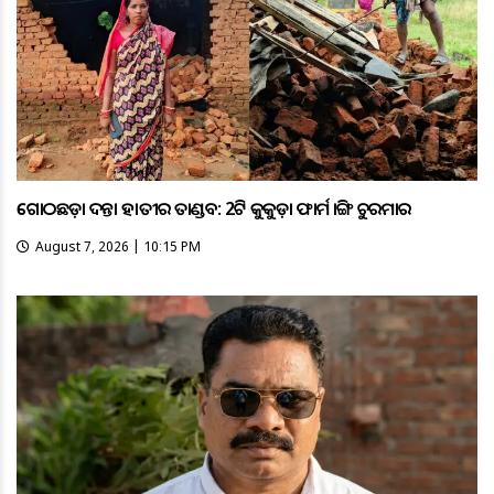
ଗୋଠଛଡ଼ା ଦନ୍ତା ହାତୀର ତାଣ୍ଡବ: 2ଟି କୁକୁଡ଼ା ଫାର୍ମ ଭାଙ୍ଗି ଚୁରମାର
August 7, 2026 | 10:15 PM