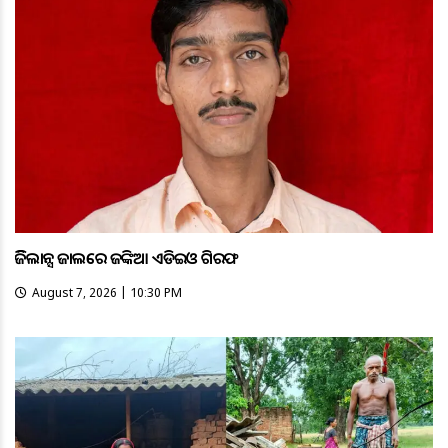
ଭିଜିଲାନ୍ସ ଜାଲରେ ଜଙ୍କିଆ ଏଡିଇଓ ଗିରଫ
August 7, 2026 | 10:30 PM