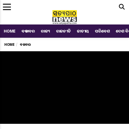
Me
HOME
ବଡ ଖବର
ରାଜ୍ୟ
ରାଜନୀତି
ଜାତୀୟ
ପରିବେଶ
ଦେଶ ବ
HOME
ବଡ ଖବର