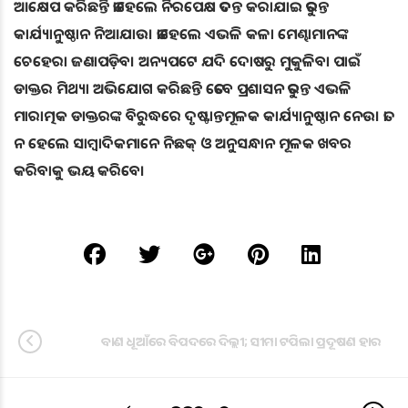
ଆକ୍ଷେପ କରିଛନ୍ତି ତାହେଲେ ନିରପେକ୍ଷ ତଦନ୍ତ କରାଯାଇ ତୁରନ୍ତ
କାର୍ଯ୍ୟାନୁଷ୍ଠାନ ନିଆଯାଉ। ତାହେଲେ ଏଭଳି କଳା ମେଣ୍ଢାମାନଙ୍କ
ଚେହେରା ଜଣାପଡ଼ିବ। ଅନ୍ୟପଟେ ଯଦି ଦୋଷରୁ ମୁକୁଳିବା ପାଇଁ
ଡାକ୍ତର ମିଥ୍ୟା ଅଭିଯୋଗ କରିଛନ୍ତି ତେବେ ପ୍ରଶାସନ ତୁରନ୍ତ ଏଭଳି
ମାରାତ୍ମକ ଡାକ୍ତରଙ୍କ ବିରୁଦ୍ଧରେ ଦୃଷ୍ଟାନ୍ତମୂଳକ କାର୍ଯ୍ୟାନୁଷ୍ଠାନ ନେଉ। ତା
ନ ହେଲେ ସାମ୍ବାଦିକମାନେ ନିଛକ୍ ଓ ଅନୁସନ୍ଧାନ ମୂଳକ ଖବର
କରିବାକୁ ଭୟ କରିବେ।
ବାଣ ଧୂଆଁରେ ବିପଦରେ ଦିଲ୍ଲୀ; ସୀମା ଟପିଲା ପ୍ରଦୂଷଣ ହାର