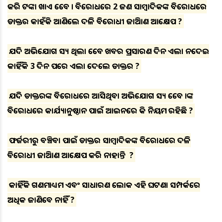
କରି ଟଙ୍କା ଖାଏ ତେବେ ତା ବିରୋଧରେ 2 ଜଣ ସାମ୍ବାଦିକଙ୍କ ବିରୋଧରେ
ଡାକ୍ତର କାହଁକି ଆଣିଲେ ଦଳିତ ବିରୋଧୀ ଜାତିଆଣ ଆକ୍ଷେପ ?
ଯଦି ଅଭିଯୋଗ ସତ୍ୟ ଥିଲା ତେବେ ଖବର ପ୍ରସାରଣ ଦିନ ଏତଲା ନଦେଇ
କାହିଁକି 3 ଦିନ ପରେ ଏତଲା ଦେଲେ ଡାକ୍ତର ?
ଯଦି ଡାକ୍ତରଙ୍କ ବିରୋଧରେ ଆସିଥିବା ଅଭିଯୋଗ ସତ୍ୟ ତେବେ ତାଙ୍କ
ବିରୋଧରେ କାର୍ଯ୍ୟାନୁଷ୍ଠାନ ପାଇଁ ଆଇନରେ କି ନିୟମ ରହିଛି ?
ଫର୍ଜରୀରୁ ବଞ୍ଚିବା ପାଇଁ ଡାକ୍ତର ସାମ୍ବାଦିକଙ୍କ ବିରୋଧରେ ଦଳିତ
ବିରୋଧୀ ଜାତିଆଣ ଆକ୍ଷେପ କରି ନାହାନ୍ତି ତ ?
କାହିଁକି ଗଣମାଧ୍ୟମ ଏବଂ ସାଧାରଣ ଲୋକ ଏହି ଘଟଣା ସମ୍ପର୍କରେ
ଅଧିକ ଜାଣିବେ ନାହିଁ ?