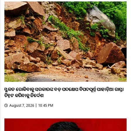
ଭୂସ୍ଖଳନ ରୋକିବାକୁ ସରକାରଙ୍କ ବଡ଼ ପଦକ୍ଷେପ ବିପଦପୂର୍ଣ୍ଣ ପାହାଡ଼ିଆ ରାସ୍ତା
ଚିହ୍ନଟ କରିବାକୁ ନିର୍ଦ୍ଦେଶ
August 7, 2026 | 10:45 PM