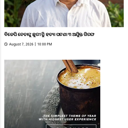
ବିଜେପି ନେତାଙ୍କୁ ଛୁରୀ ଭୁସି ହତ୍ୟା ଘଟଣା ୩ ଅଭିଯୁକ୍ତ ଗିରଫ
August 7, 2026 | 10:00 PM