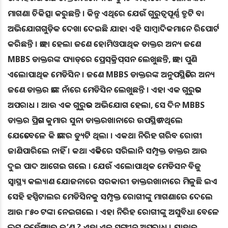
ମାଗଣା ଚିକିତ୍ସା କରୁଛନ୍ତି । କିନ୍ତୁ ଏଥିରେ ଯେଉଁ ଗୁରୁତ୍ବପୂର୍ଣ୍ଣ ତ୍ରୁଟି ବା
ଅଭିଯୋଗଗୁଡ଼ିକ ଦେଖା ଦେଇଛି ଯାହା ଏହି ସାମ୍ବାଦିକମାନେ ରିପୋର୍ଟ
କରିଛନ୍ତି । ତାହା ହେଲା ଜଣେ ହୋମିଓପାଥିକ ଡାକ୍ତର ଅନ୍ୟ ଜଣେ
MBBS ଡାକ୍ତରଙ୍କ ପ୍ୟାଡ୍‌ରେ ପ୍ରେସ୍‌କ୍ରିପ୍‌ସନ ଲେଖୁଛନ୍ତି, ତାହା ପୁଣି
ଏଲୋପାଥିକ ମେଡିସିନ । ଜଣେ MBBS ଡାକ୍ତରଙ୍କ ଅନୁପସ୍ଥିତିରେ ଅନ୍ୟ
ଜଣେ ଡାକ୍ତର ତାଙ୍କ ନାଁରେ ମେଡିସିନ ଲେଖୁଛନ୍ତି । ଏହା ଏକ ଗୁରୁତର
ଅପରାଧ । ଆଉ ଏକ ଗୁରୁତର ଅଭିଯୋଗ ହେଲା, ସେ ଦିନ MBBS
ଡାକ୍ତର ପ୍ରିତମ କୁମାର ସୁନା ଡାକ୍ତରଖାନାରେ ଉପସ୍ଥିତ ନଥିଲେ
ଯେତେବେଳେ କି ତାଙ୍କର ଡ୍ୟୁଟି ଥିଲା । ଏକଥା ନିରିହ ଗରିବ ରୋଗୀ
ଜାଣିପାରିଲେ ନାହିଁ । କଥା ଏତିକିରେ ସରିଲାନି ସମ୍ପୃକ୍ତ ଡାକ୍ତର ଆଉ
ଦୁଇ ପାଦ ଆଗେଇ ଗଲେ । ଯେଉଁ ଏଲୋପାଥିକ ମେଡିସନ ବିଜୁ
ସ୍ବାସ୍ଥ୍ୟ କଲ୍ୟାଣ ଯୋଜନାରେ ସରକାରୀ ଡାକ୍ତରଖାନାରେ ମିଳୁଛି ଇଏ
ସେହି ହସ୍ପିଟାଲର ମେଡିସିନକୁ ସମ୍ପୃକ୍ତ ରୋଗୀଙ୍କୁ ମାଗଣାରେ ଦେଲେ
ଆଉ ୮୫୦ ଟଙ୍କା ନେଇଗଲେ । ଏହା ନିରିହ ରୋଗୀଙ୍କୁ ଅସୁବିଧା ବେଳେ
ଲୁଟ୍‌ ନୁହେଁତ ଆଉ କ’ଣ ? ଏହା ଏକ ସଙ୍ଗୀନ ଅପରାଧ । ଯାହାକୁ