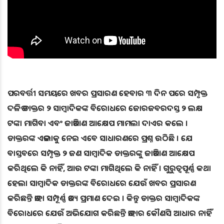
ପରବର୍ତ୍ତୀ ସମୟରେ ଖବର ପ୍ରସାରଣ ହେବାର ୩ ଦିନ ପରେ ସମ୍ପୃକ୍ତ
ଦଳିତ ଡାକ୍ତର ୨ ସାମ୍ବାଦିକଙ୍କ ବିରୋଧରେ ଜୋରଜବରଦସ୍ତ ୨ ଲକ୍ଷ
ଟଙ୍କା ମାଗିବା ଏବଂ ଜାତିଆଣ ଆକ୍ଷେପ ମାମଲା ଦାଏର କଲେ ।
ଡାକ୍ତରଙ୍କ ଏତଲାକୁ ନେଇ ଏବେ ସାଧାରଣରେ ପ୍ରଶ୍ନ ଉଠିଛି । ଯେ
ବାସ୍ତବରେ ସମ୍ପୃକ୍ତ ୨ ଜଣ ସାମ୍ବାଦିକ ଡାକ୍ତରଙ୍କୁ ଜାତିଆଣ ଆକ୍ଷେପ
କରିଥିଲେ କି ନାହିଁ, ଆଉ ଟଙ୍କା ମାଗିଥିଲେ କି ନାହିଁ । ଗୁରୁତ୍ବପୂର୍ଣ୍ଣ କଥା
ହେଲା ସାମ୍ବାଦିକ ଡାକ୍ତରଙ୍କ ବିରୋଧରେ ଯେଉଁ ଖବର ପ୍ରସାରଣ
କରିଛନ୍ତି ତାହା ସମ୍ପୂର୍ଣ୍ଣ ତଥ୍ୟ ପ୍ରମାଣ ଦେଇ । କିନ୍ତୁ ଡାକ୍ତର ସାମ୍ବାଦିକଙ୍କ
ବିରୋଧରେ ଯେଉଁ ଅଭିଯୋଗ କରିଛନ୍ତି ତାହାର କୌଣସି ଆଧାର ନାହିଁ