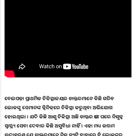
ବେଲପଡ଼ା ପ୍ରାଥମିକ ଚିକିତ୍ସାଳୟର ଡାକ୍ତରମାନେ କିଛି ଗରିବ
ଲୋକଙ୍କୁ ସେମାନଙ୍କ କ୍ଲିନିକ୍‌ରେ ଚିକିତ୍ସା କରୁଥିବା ଅଭିଯୋଗ
ହୋଇଥିଲା । ଯଦି କିଛି ଆଶୁ ଚିକିତ୍ସା ଅଛି ଡାକ୍ତର ତାଙ୍କ ଘରେ ନିଶୁଳ୍କ
ସ୍ବାସ୍ଥ୍ୟ ସେବା ଦେବାର କିଛି ଅସୁବିଧା ନାହିଁ । ଏହା ମଧ୍ୟ ଉତ୍ତମ
ଉଦାହରଣ ଯେ ଡାକ୍ତରମାନେ ନିଜ ଡ୍ୟୁଟି ବାହାରେ ବି ଲୋକଙ୍କର