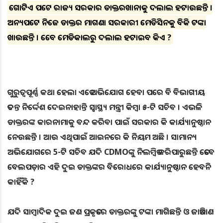
ଗୋଟିଏ ପଟେ ରାଜ୍ୟ ସରକାର ଡାକ୍ତରଖାନାକୁ ଦଲାଲ ହଟାଉଛନ୍ତି ।
ଅନ୍ୟପଟେ ନିଜେ ଡାକ୍ତର ମାଗଣା ସରକାରୀ ମେଡିସିନକୁ ବିକି ଟଙ୍କା
ଖାଉଛନ୍ତି । ତେବେ ମେଡିକାଲରୁ ଦଲାଲ ହଟାଇବ କିଏ ?
ଗୁରୁତ୍ବପୂର୍ଣ୍ଣ କଥା ହେଲା ଏତେ ଅଭିଯୋଗ ହେବା ପରେ ବି ବିଭାଗୀୟ
ତଦନ୍ତ ନିର୍ଦ୍ଦେଶ ଦେଇନାହାନ୍ତି ସ୍ବାସ୍ଥ୍ୟ ମନ୍ତ୍ରୀ କିମ୍ବା ୫-ଟି ସଚିବ । ଏଭଳି
ଡାକ୍ତରଙ୍କ କାରନାମାକୁ ବନ୍ଦ କରିବା ପାଇଁ ସରକାର କି କାର୍ଯ୍ୟାନୁଷ୍ଠାନ
ନେଉଛନ୍ତି । ଆଉ ଏଥିପାଇଁ ଆଇନରେ କି ନିୟମ ଅଛି । ସାମାନ୍ୟ
ଅଭିଯୋଗରେ 5-ଟି ସଚିବ ଯଦି CDMOଙ୍କୁ ନିଲମ୍ବିତ କରିପାରୁଛନ୍ତି ତେବେ
ବେଲପଡ଼ାର ଏହି ଦୁଇ ଡାକ୍ତଙ୍କର ବିରୋଧରେ କାର୍ଯ୍ୟାନୁଷ୍ଠାନ ହେବନି
କାହିଁକି ?
ଯଦି ସାମ୍ବାଦିକ ଦୁଇ ଜଣ ପ୍ରକୃତରେ ଡାକ୍ତରଙ୍କୁ ଟଙ୍କା ମାଗିଛନ୍ତି ଓ ଜାତିଆଣ