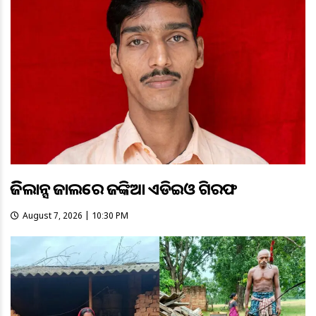
ଭିଜିଲାନ୍ସ ଜାଲରେ ଜଙ୍କିଆ ଏଡିଇଓ ଗିରଫ
August 7, 2026 | 10:30 PM