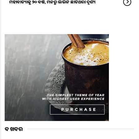
ମହାବାତ୍ୟାକୁ ୨୦ ବର୍ଷ, ମନରୁ ଲିଭିନି ଛାତିଥରା ଦୃଶ୍ୟ
ବଡ ଖବର