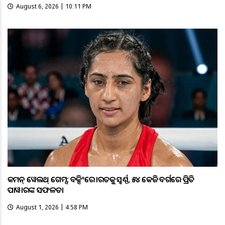
August 6, 2026 | 10:11 PM
କମନ୍ ୱେଲଥ୍ ଗେମ୍ସ: ବକ୍ସିଂରେ ଭାରତକୁ ସ୍ବର୍ଣ୍ଣ, ୫୪ କେଜି ବର୍ଗରେ ପ୍ରିତି
ପାୱାରଙ୍କ ସଫଳତା
August 1, 2026 | 4:58 PM