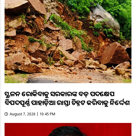
ଭୂସ୍ଖଳନ ରୋକିବାକୁ ସରକାରଙ୍କ ବଡ଼ ପଦକ୍ଷେପ
ବିପଦପୂର୍ଣ୍ଣ ପାହାଡ଼ିଆ ରାସ୍ତା ଚିହ୍ନଟ କରିବାକୁ ନିର୍ଦ୍ଦେଶ
August 7, 2026 | 10:45 PM