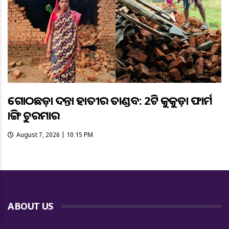
ଗୋଠଛଡ଼ା ଦନ୍ତା ହାତୀର ତାଣ୍ଡବ: 2ଟି କୁକୁଡ଼ା ଫାର୍ମ
ଭାଙ୍ଗି ଚୁରମାର
August 7, 2026 | 10:15 PM
ABOUT US