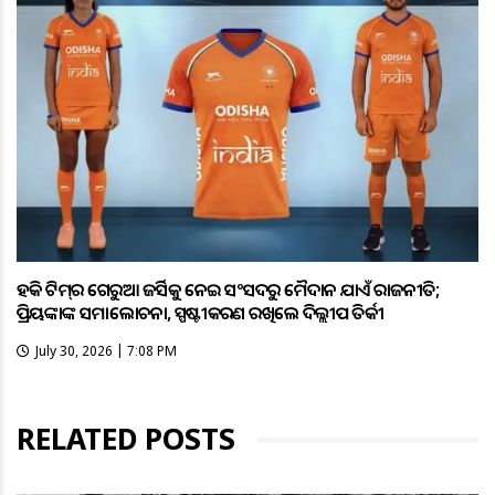
ହକି ଟିମ୍‌ର ଗେରୁଆ ଜର୍ସିକୁ ନେଇ ସଂସଦରୁ ମୈଦାନ ଯାଏଁ ରାଜନୀତି;
ପ୍ରିୟଙ୍କାଙ୍କ ସମାଲୋଚନା, ସ୍ପଷ୍ଟୀକରଣ ରଖିଲେ ଦିଲ୍ଲୀପ ତିର୍କୀ
July 30, 2026 | 7:08 PM
RELATED POSTS