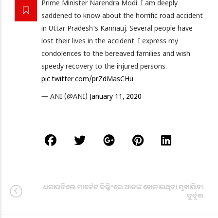
Prime Minister Narendra Modi: I am deeply
saddened to know about the horrific road accident
in Uttar Pradesh's Kannauj. Several people have
lost their lives in the accident. I express my
condolences to the bereaved families and wish
speedy recovery to the injured persons.
pic.twitter.com/prZdMasCHu
— ANI (@ANI)
January 11, 2020
ଧରାପଡ଼ିଲେ ମାର୍କେଟ ବିଲ୍ଡିଂରେ ଆତଙ୍କ ଖେଳାଇଥିବା ମୁଖାପିନ୍ଧା
ଦୁର୍ବୃତ୍ତ