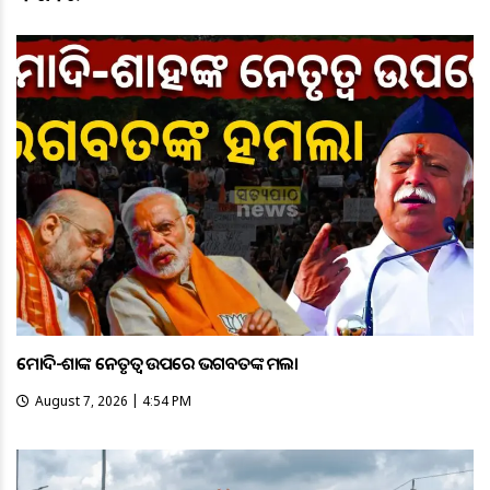
ମୋଦି-ଶାହଙ୍କ ନେତୃତ୍ୱ ଉପରେ ଭଗବତଙ୍କ ହମଲା
August 7, 2026 | 4:54 PM