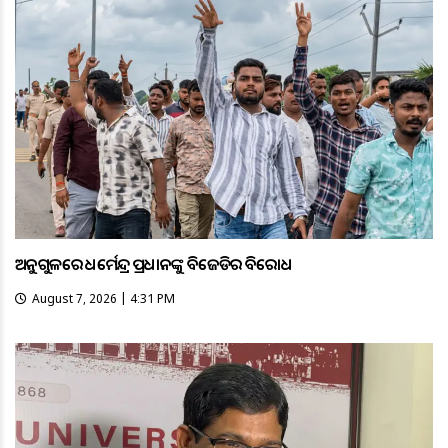
ଅନୁଗୁଳରେ ଧର୍ମେନ୍ଦ୍ର ପ୍ରଧାନଙ୍କୁ ବିଜେଡିର ବିରୋଧ
August 7, 2026 | 4:31 PM