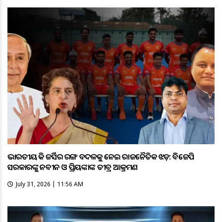
ଭାରତୀୟ ହକି ଜର୍ସିର ରଙ୍ଗ ବଦଳକୁ ନେଇ ରାଜନୈତିକ ଝଡ଼: ବିଜେପି
ସରକାରଙ୍କୁ ନବୀନ ଓ ପ୍ରିୟଙ୍କାଙ୍କ ତୀବ୍ର ଆକ୍ରମଣ
July 31, 2026 | 11:56 AM