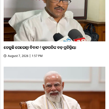
ତେଜୁଛି ରେଭେନ୍ସା ବିବାଦ ! କୁଳପତିଙ୍କ ବଡ଼ ପ୍ରତିକ୍ରିୟା
August 7, 2026 | 1:57 PM