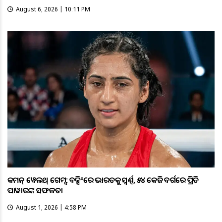
August 6, 2026 | 10:11 PM
କମନ୍ ୱେଲଥ୍ ଗେମ୍ସ: ବକ୍ସିଂରେ ଭାରତକୁ ସ୍ବର୍ଣ୍ଣ, ୫୪ କେଜି ବର୍ଗରେ ପ୍ରିତି
ପାୱାରଙ୍କ ସଫଳତା
August 1, 2026 | 4:58 PM