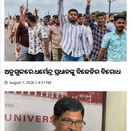
ଅନୁଗୁଳରେ ଧର୍ମେନ୍ଦ୍ର ପ୍ରଧାନଙ୍କୁ ବିଜେଡିର ବିରୋଧ
August 7, 2026 | 4:31 PM