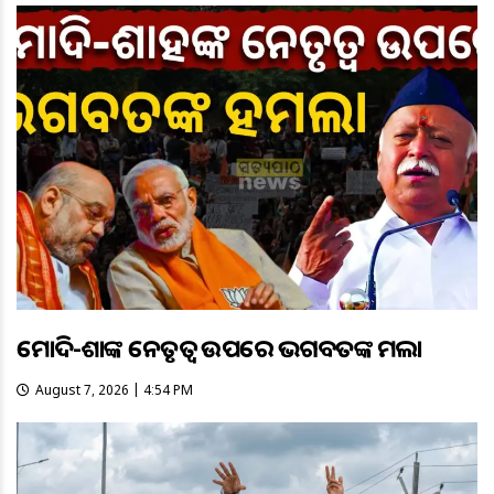
ମୋଦି-ଶାହଙ୍କ ନେତୃତ୍ୱ ଉପରେ ଭଗବତଙ୍କ ହମଲା
August 7, 2026 | 4:54 PM