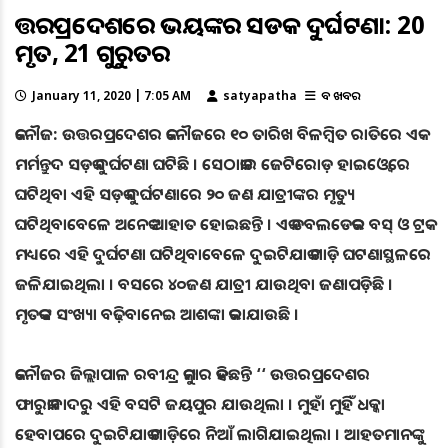
ଉତ୍ତରପ୍ରଦେଶରେ ଭୟଙ୍କର ସଡକ ଦୁର୍ଘଟଣା: 20
ମୃତ, 21 ଗୁରୁତର
January 11, 2020 | 7:05 AM
satyapatha
ବଡ ଖବର
କନୌଜ: ଉତ୍ତରପ୍ରଦେଶର କନୌଜରେ ୧୦ ତାରିଖ ବିଳମ୍ବିତ ରାତିରେ ଏକ
ମର୍ମନ୍ତୁଦ ସଡ଼କ ଦୁର୍ଘଟଣା ଘଟିଛି । ସେଠାକାର ଜେଟିରୋଡ଼ ହାଇଓ୍ବେରେ
ଘଟିଥିବା ଏହି ସଡ଼କ ଦୁର୍ଘଟଣାରେ ୨୦ ଜଣ ଯାତ୍ରୀଙ୍କର ମୃତ୍ୟୁ
ଘଟିଥିବାବେଳେ ଅନେକ ଆହାତ ହୋଇଛନ୍ତି । ଏକ ଡବଲଡେକର ବସ୍ ଓ ଟ୍ରକ
ମଧ୍ୟରେ ଏହି ଦୁର୍ଘଟଣା ଘଟିଥିବାବେଳେ ଦୁଇଟିଯାକ ଗାଡ଼ି ଘଟଣାସ୍ଥଳରେ
ଜଳିଯାଇଥିଲା । ବସରେ ୪୦ଜଣ ଯାତ୍ରୀ ଯାଉଥିବା ଜଣାପଡ଼ିଛି ।
ମୃତକଙ୍କ ସଂଖ୍ୟା ବଢ଼ିବାନେଇ ଆଶଙ୍କା କରାଯାଉଛି ।
କନୌଜର ଜିଲ୍ଲାପାଳ ରବୀନ୍ଦ୍ର କୁମାର କହିଛନ୍ତି ‘‘ ଉତ୍ତରପ୍ରଦେଶର
ଫାରୁକାବାଦରୁ ଏହି ବସଟି ଜୟପୁର ଯାଉଥିଲା । ମୁହାଁ ମୁହିଁ ଧକ୍କା
ହେବାପରେ ଦୁଇଟିଯାକ ଗାଡ଼ିରେ ନିଆଁ ଲାଗିଯାଇଥିଲା । ଆହତମାନଙ୍କୁ