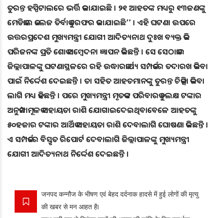
ତୁରନ୍ତ ହସ୍ପିଟାଲରେ ଭର୍ତ୍ତି କରାଯାଇଛି । ୨୧ ଆହତଙ୍କ ମଧ୍ୟରୁ ୧୩ଜଣଙ୍କୁ
ମେଡିକାଲ କଲେଜ ତିର୍ବାକୁ ରେଫର କରାଯାଇଛି’’ । ଏହି ଘଟଣା ଉପରେ
ଉତ୍ତରପ୍ରଦେଶ ମୁଖ୍ୟମନ୍ତ୍ରୀ ଯୋଗୀ ଆଦିତ୍ୟନାଥ ଦୁଃଖ ବ୍ୟକ୍ତ କରି
ପରିଜନଙ୍କ ପ୍ରତି ଶୋକ ସମ୍ବେଦନା ଜ୍ଞାପନ କରିଛନ୍ତି । ସେ ସେଠାକାର
ଜିଲ୍ଲାପାଳଙ୍କୁ ଘଟଣାସ୍ଥଳରେ ରହି ଉଦ୍ଧାରକାର୍ଯ୍ୟ ସମ୍ପର୍କରେ ତଦାରଖ କରିବା
ପାଇଁ ନିର୍ଦ୍ଦେଶ ଦେଇଛନ୍ତି । ତା ସହିତ ଆହତମାନଙ୍କୁ ତୁରନ୍ତ ଚିକିତ୍ସା କରିବା
ଲାଗି ମଧ୍ୟ କହିଛନ୍ତି । ପରେ ମୁଖ୍ୟମନ୍ତ୍ରୀ ମୃତକଙ୍କ ପରିବାରକୁ ୨ଲକ୍ଷ ଟଙ୍କାର
ଅନୁକମ୍ପାମୂଳକ ସହାୟତା ରାଶି ଯୋଗାଇଦେଇଥିବାବେଳେ ଆହତଙ୍କୁ
୫୦ହଜାର ଟଙ୍କାର ଆର୍ଥିକ ସହାୟତା ରାଶି ଦେବାଲାଗି ଘୋଷଣା କରିଛନ୍ତି ।
ଏ ସମ୍ପର୍କରେ ବିସ୍ତୃତ ରିପୋର୍ଟ ଦେବାଲାଗି ଜିଲ୍ଲାପାଳଙ୍କୁ ମୁଖ୍ୟମନ୍ତ୍ରୀ
ଯୋଗୀ ଆଦିତ୍ୟନାଥ ନିର୍ଦ୍ଦେଶ ଦେଇଛନ୍ତି ।
जनपद कन्नौज के भीषण एवं बेहद दर्दनाक हादसे में हुई लोगों की मृत्यु
की खबर से मन आहत है।