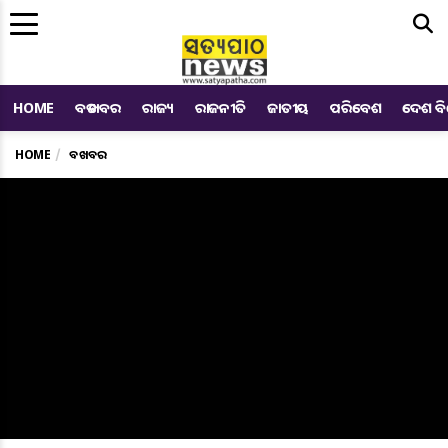
Me
HOME
ବଡ ଖବର
ରାଜ୍ୟ
ରାଜନୀତି
ଜାତୀୟ
ପରିବେଶ
ଦେଶ ବ
HOME
ବଡ ଖବର