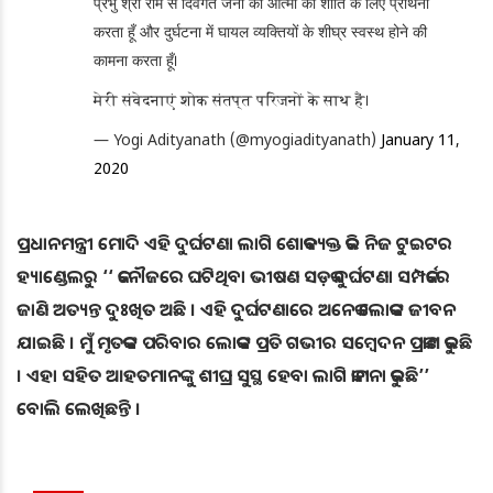
प्रभु श्री राम से दिवंगत जनों की आत्मा की शांति के लिए प्रार्थना
करता हूँ और दुर्घटना में घायल व्यक्तियों के शीघ्र स्वस्थ होने की
कामना करता हूँ।
मेरी संवेदनाएं शोक संतप्त परिजनों के साथ हैं।
— Yogi Adityanath (@myogiadityanath)
January 11,
2020
ପ୍ରଧାନମନ୍ତ୍ରୀ ମୋଦି ଏହି ଦୁର୍ଘଟଣା ଲାଗି ଶୋକବ୍ୟକ୍ତ କରି ନିଜ ଟୁଇଟର
ହ୍ୟାଣ୍ଡେଲରୁ ‘‘ କନୌଜରେ ଘଟିଥିବା ଭୀଷଣ ସଡ଼କ ଦୁର୍ଘଟଣା ସମ୍ପର୍କରେ
ଜାଣି ଅତ୍ୟନ୍ତ ଦୁଃଖିତ ଅଛି । ଏହି ଦୁର୍ଘଟଣାରେ ଅନେକ ଲୋକଙ୍କ ଜୀବନ
ଯାଇଛି । ମୁଁ ମୃତକଙ୍କ ପରିବାର ଲୋକଙ୍କ ପ୍ରତି ଗଭୀର ସମ୍ବେଦନ ପ୍ରକାଶ କରୁଛି
। ଏହା ସହିତ ଆହତମାନଙ୍କୁ ଶୀଘ୍ର ସୁସ୍ଥ ହେବା ଲାଗି କାମନା କରୁଛି’’
ବୋଲି ଲେଖିଛନ୍ତି ।