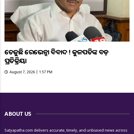
ତେଜୁଛି ରେଭେନ୍ସା ବିବାଦ ! କୁଳପତିଙ୍କ ବଡ଼
ପ୍ରତିକ୍ରିୟା
August 7, 2026 | 1:57 PM
ABOUT US
Satyapatha.com delivers accurate, timely, and unbiased news across