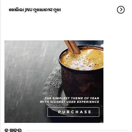
ଖୋଲିଲା JNU ମୁଖାଧାରୀଙ୍କ ମୁଖା
ବଡ ଖବର