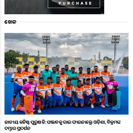
ଖେଳ
ଜାତୀୟ କନିଷ୍ଠ ପୁରୁଷ ହକି: ପଞ୍ଜାବକୁ ହରାଇ ଫାଇନାଲ୍ରେ ଓଡ଼ିଶା, ବିକ୍ରମଙ୍କ
ଦମ୍ଦାର ପ୍ରଦର୍ଶନ