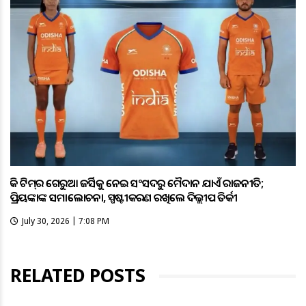
ହକି ଟିମ୍‌ର ଗେରୁଆ ଜର୍ସିକୁ ନେଇ ସଂସଦରୁ ମୈଦାନ ଯାଏଁ ରାଜନୀତି;
ପ୍ରିୟଙ୍କାଙ୍କ ସମାଲୋଚନା, ସ୍ପଷ୍ଟୀକରଣ ରଖିଲେ ଦିଲ୍ଲୀପ ତିର୍କୀ
July 30, 2026 | 7:08 PM
RELATED POSTS