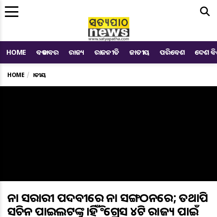
Me
HOME
ବଡ ଖବର
ରାଜ୍ୟ
ରାଜନୀତି
ଜାତୀୟ
ପରିବେଶ
ଦେଶ ବ
HOME
ଜାତୀୟ
ନା ସରକାରୀ ପଦବୀରେ ନା ସଙ୍ଗଠନରେ; ତଥାପି
ସଚିନ ପାଇଲଟଙ୍କୁ କାହିଁକି କଂଗ୍ରେସ ୪ଟି ରାଜ୍ୟ ପାଇଁ