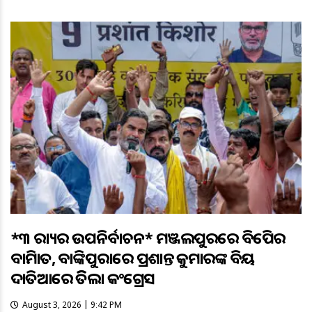
*୩ ରାଜ୍ୟର ଉପନିର୍ବାଚନ* ମଞ୍ଜଲପୁରରେ ବିଜେପିର
ବାଜିମାତ, ବାଙ୍କିପୁରାରେ ପ୍ରଶାନ୍ତ କୁମାରଙ୍କ ବିଜୟ
ଦାତିଆରେ ଜିତିଲା କଂଗ୍ରେସ
August 3, 2026 | 9:42 PM