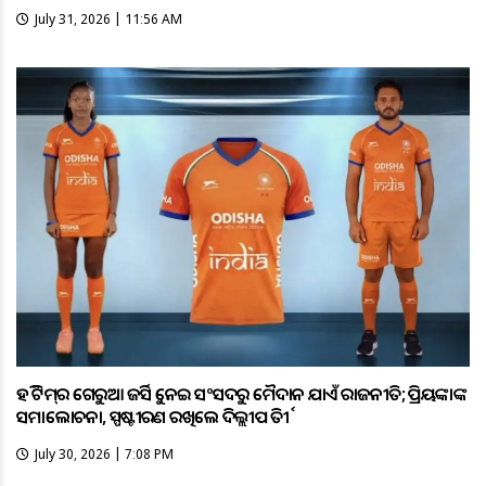
July 31, 2026 | 11:56 AM
ହକି ଟିମ୍‌ର ଗେରୁଆ ଜର୍ସିକୁ ନେଇ ସଂସଦରୁ ମୈଦାନ ଯାଏଁ ରାଜନୀତି; ପ୍ରିୟଙ୍କାଙ୍କ
ସମାଲୋଚନା, ସ୍ପଷ୍ଟୀକରଣ ରଖିଲେ ଦିଲ୍ଲୀପ ତିର୍କୀ
July 30, 2026 | 7:08 PM