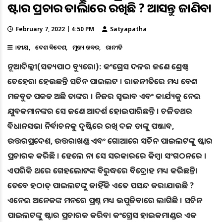
ଷ୍ଟାର ପ୍ରଚାରକ ତାଲିକାରେ ରଖିଛି ? ଆସନ୍ତୁ ଜାଣିବା
February 7, 2022 | 4:50 PM
Satyapatha
ଜାତୀୟ
ଦେଶ ବିଦେଶ
ମୁଖ୍ୟ ଖବର
ରାଜନୀତି
ନୂଆଦିଲ୍ଲୀ(ସତ୍ୟପାଠ ବ୍ୟୁରୋ): କଂଗ୍ରେସ ଦଳର ଜଣେ ଶ୍ରେଷ୍ଠ
ଚେହେରା ହେଉଛନ୍ତି ସଚିନ ପାଇଲଟ । ରାଜନୀତିରେ ମଧ୍ୟ ବେଶ
ମଜବୁତ ପକଡ ଅଛି ତାଙ୍କର । ନିଜର ସ୍ୱଭାବ ଏବଂ କାର୍ଯ୍ୟକୁ ନେଇ
ଯୁବକମାନଙ୍କର ସେ ଜଣେ ଆଦର୍ଶ ହୋଇପାରିଛନ୍ତି । ଚଳିତଥର
ବିଧାନସଭା ନିର୍ବାଚନକୁ ଦୃଷ୍ଟିରେ ରଖି ଦଳ ତାଙ୍କୁ ପଞ୍ଜାବ,
ଉତ୍ତରପ୍ରଦେଶ, ଉତ୍ତରାଖଣ୍ଡ ଏବଂ ଗୋଆରେ ସଚିନ ପାଇଲଟଙ୍କୁ ଷ୍ଟାର
ପ୍ରଚାରକ କରିଛି । ହେଲେ ନା ସେ ସରକାରରେ କିମ୍ବା ସଂଗଠନରେ ।
ଏପରିକି ଥରେ ଗେହଲୋଟଙ୍କ ବିରୁଦ୍ଧରେ ବିଦ୍ରୋହ ମଧ୍ୟ କରିଛନ୍ତି।
ତେବେ ହଠାତ୍ ପାଇଲଟଙ୍କୁ କାହିଁକି ଏତେ ପସନ୍ଦ କରାଯାଉଛି ?
ଏନେଇ ଅନେକଙ୍କ ମନରେ ପ୍ରଶ୍ନ ମଧ୍ୟ ଉପୁଜିବାରେ ଲାଗିଛି । ସଚିନ
ପାଇଲଟଙ୍କୁ ଷ୍ଟାର ପ୍ରଚାରକ କରିବା କଂଗ୍ରେସ ହାଇକମାଣ୍ଡର ଏକ