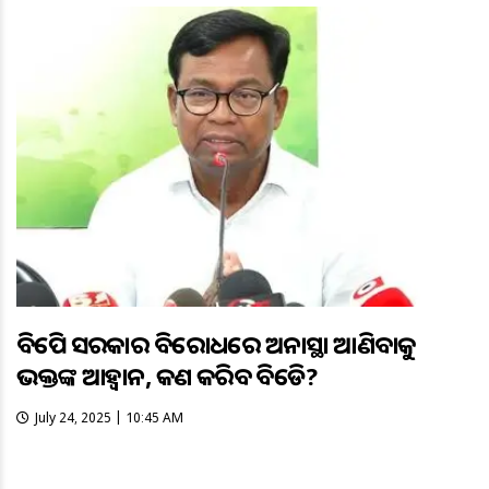
ବିଜେପି ସରକାର ବିରୋଧରେ ଅନାସ୍ଥା ଆଣିବାକୁ
ଭକ୍ତଙ୍କ ଆହ୍ୱାନ, କଣ କରିବ ବିଜେଡି?
July 24, 2025 | 10:45 AM