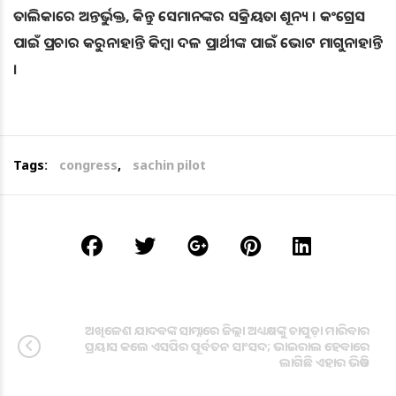
ତାଲିକାରେ ଅନ୍ତର୍ଭୁକ୍ତ, କିନ୍ତୁ ସେମାନଙ୍କର ସକ୍ରିୟତା ଶୂନ୍ୟ । କଂଗ୍ରେସ
ପାଇଁ ପ୍ରଚାର କରୁନାହାନ୍ତି କିମ୍ବା ଦଳ ପ୍ରାର୍ଥୀଙ୍କ ପାଇଁ ଭୋଟ ମାଗୁନାହାନ୍ତି
।
Tags:
congress
,
sachin pilot
ଅଖିଳେଶ ଯାଦବଙ୍କ ସାମ୍ନାରେ ଜିଲ୍ଲା ଅଧ୍ୟକ୍ଷଙ୍କୁ ଚାପୁଡ଼ା ମାରିବାର
ପ୍ରୟାସ କଲେ ଏସପିର ପୂର୍ବତନ ସାଂସଦ; ଭାଇରାଲ ହେବାରେ
ଲାଗିଛି ଏହାର ଭିଡିଓ