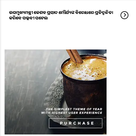
ଉପମୁଖ୍ୟମନ୍ତ୍ରୀ କେଶବ ପ୍ରସାଦ ମୌର୍ଯ୍ୟଙ୍କ ବିରୋଧରେ ପ୍ରତିଦ୍ୱନ୍ଦିତା
କରିବେ ପଲ୍ଲବୀ ପଟେଲ