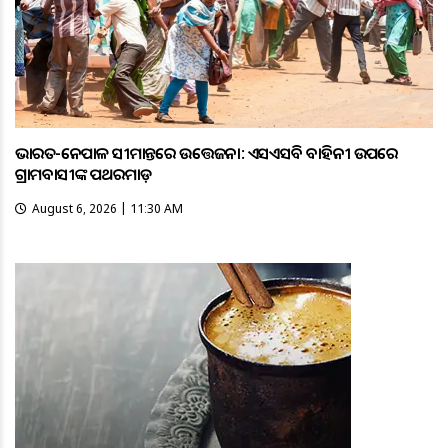
ଭାରତ-ନେପାଳ ସୀମାନ୍ତରେ ଉତ୍ତେଜନା: ଏସଏସବି ବାହିନୀ ଉପରେ
ଗ୍ରାମବାସୀଙ୍କ ପଥରମାଡ଼
August 6, 2026 | 11:30 AM