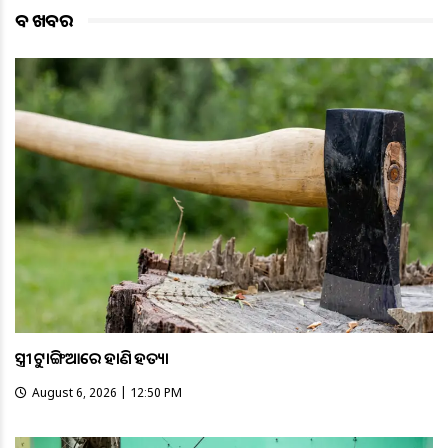
ବଡ ଖବର
ସ୍ତ୍ରୀକୁ ଟାଙ୍ଗିଆରେ ହାଣି ହତ୍ୟା
August 6, 2026 | 12:50 PM