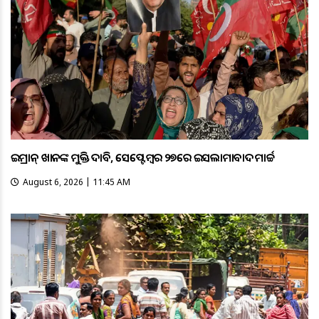
ଇମ୍ରାନ୍ ଖାନଙ୍କ ମୁକ୍ତି ଦାବି, ସେପ୍ଟେମ୍ବର ୨୭ରେ ଇସଲାମାବାଦ ମାର୍ଚ୍ଚ
August 6, 2026 | 11:45 AM