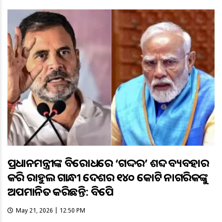
ପ୍ରଧାନମନ୍ତ୍ରୀଙ୍କ ବିରୋଧରେ ‘ଗଦ୍ଦର’ ଶବ୍ଦ ବ୍ୟବହାର
କରି ରାହୁଲ ଗାନ୍ଧୀ ଦେଶର ୧୪୦ କୋଟି ନାଗରିକଙ୍କୁ
ଅପମାନିତ କରିଛନ୍ତି: ବିଜେପି
May 21, 2026 | 12:50 PM