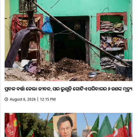
ପ୍ରବଳ ବର୍ଷା ନେଲା ଜୀବନ, ଘର ଭୁଶୁଡ଼ି ଗୋଟିଏ ପରିବାରର ୬ ଜଣଙ୍କ ମୃତ୍ୟୁ
August 6, 2026 | 12:15 PM