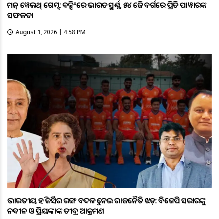
କମନ୍ ୱେଲଥ୍ ଗେମ୍ସ: ବକ୍ସିଂରେ ଭାରତକୁ ସ୍ବର୍ଣ୍ଣ, ୫୪ କେଜି ବର୍ଗରେ ପ୍ରିତି ପାୱାରଙ୍କ
ସଫଳତା
August 1, 2026 | 4:58 PM
ଭାରତୀୟ ହକି ଜର୍ସିର ରଙ୍ଗ ବଦଳକୁ ନେଇ ରାଜନୈତିକ ଝଡ଼: ବିଜେପି ସରକାରଙ୍କୁ
ନବୀନ ଓ ପ୍ରିୟଙ୍କାଙ୍କ ତୀବ୍ର ଆକ୍ରମଣ