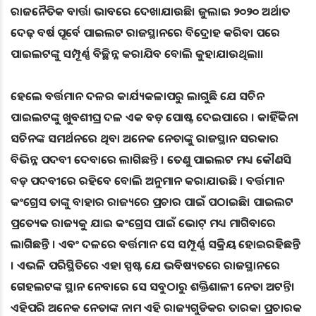
ରାଜନୈତିକ ବାର୍ତ୍ତା ଭାବରେ ଦେଖାଯାଉଛି। ଜୁଲାଇ ୨୦୨୦ ଅର୍ଥାତ
ଦେଢ଼ ବର୍ଷ ପୂର୍ବେ ପାଇଲଟ ରାଜସ୍ଥାନରେ ବିଦ୍ରୋହ କରିବା ପରେ
ପାଇଲଟଙ୍କୁ ସମ୍ପୂର୍ଣ୍ଣ ବିଚ୍ଛିନ୍ନ କରାଯିବ ବୋଲି କୁହାଯାଉଥିଲା।
ହେଲେ ବର୍ତ୍ତମାନ ଦଳର କାର୍ଯ୍ୟକଳାପରୁ ଲାଗୁଛି ଯେ ସଚିନ
ପାଇଲଟଙ୍କୁ ଖୁବଶୀଘ୍ର ଦଳ ଏକ ବଡ଼ ପୋଷ୍ଟ ଦେଇପାରେ । କାହିଁକିନା
ସଚିନଙ୍କ ସମର୍ଥନରେ ଥିବା ଅନେକ ନେତାଙ୍କୁ ରାଜସ୍ଥାନ ସରକାର
ବିଭିନ୍ନ ପଦବୀ ଦେବାରେ ଲାଗିଛନ୍ତି । ତେଣୁ ପାଇଲଟ ମଧ୍ୟ କୌଣସି
ବଡ଼ ପଦବୀରେ ରହିବେ ବୋଲି ଅନୁମାନ କରାଯାଉଛି । ବର୍ତ୍ତମାନ
କଂଗ୍ରେସ ତାଙ୍କୁ ବାହାର ରାଜ୍ୟରେ ପ୍ରଚାର ପାଇଁ ପଠାଇଛି। ପାଇଲଟ
ପ୍ରତ୍ୟେକ ରାଜ୍ୟକୁ ଯାଇ କଂଗ୍ରେସ ପାଇଁ ଭୋଟ୍ ମଧ୍ୟ ମାଗିବାରେ
ଲାଗିଛନ୍ତି । ଏବଂ ଦଳରେ ବର୍ତ୍ତମାନ ସେ ସମ୍ପୂର୍ଣ୍ଣ ସକ୍ରିୟ ହୋଇରହିଛନ୍ତି
। ଏଭଳି ପରିସ୍ଥିତିରେ ଏହା ସ୍ପଷ୍ଟ ଯେ ଭବିଷ୍ୟତରେ ରାଜସ୍ଥାନରେ
ଗେହଲଟଙ୍କ ସ୍ଥାନ ନେବାରେ ସେ ସବୁଠାରୁ ଶକ୍ତିଶାଳୀ ନେତା ଅଟନ୍ତି।
ଏହିପରି ଅନେକ ନେତାଙ୍କ ନାମ ଏହି ରାଜ୍ୟଗୁଡିକର ତାରକା ପ୍ରଚାରକ