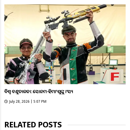
ବିଶ୍ବ ବନ୍ଧୁକଚାଳନା: ସୋନମ-ହିମାଂଶୁଙ୍କୁ କାଂସ୍ୟ
July 28, 2026 | 5:07 PM
RELATED POSTS